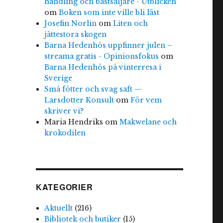
handling och bästsäljare - Utblicken
om
Boken som inte ville bli läst
Josefin Norlin
om
Liten och
jättestora skogen
Barna Hedenhös uppfinner julen –
streama gratis - Opinionsfokus
om
Barna Hedenhös på vinterresa i
Sverige
Små fötter och svag saft —
Larsdotter Konsult
om
För vem
skriver vi?
Maria Hendriks
om
Makwelane och
krokodilen
KATEGORIER
Aktuellt
(216)
Bibliotek och butiker
(15)