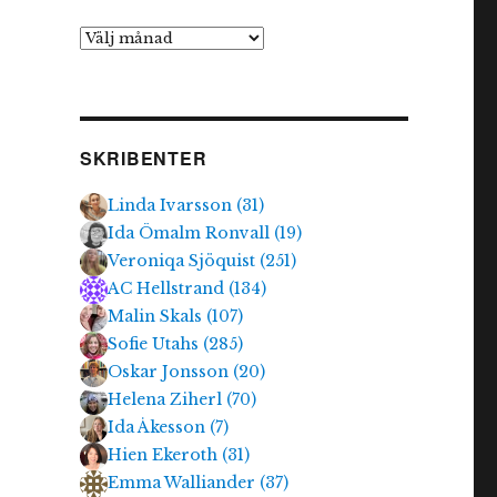
Arkiv
SKRIBENTER
Linda Ivarsson
(
31
)
Ida Ömalm Ronvall
(
19
)
Veroniqa Sjöquist
(
251
)
AC Hellstrand
(
134
)
Malin Skals
(
107
)
Sofie Utahs
(
285
)
Oskar Jonsson
(
20
)
Helena Ziherl
(
70
)
Ida Åkesson
(
7
)
Hien Ekeroth
(
31
)
Emma Walliander
(
37
)