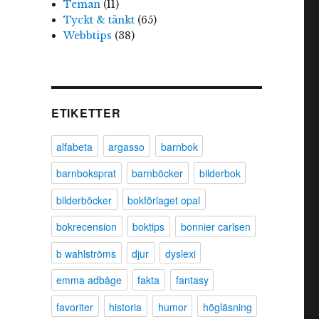
Teman
(11)
Tyckt & tänkt
(65)
Webbtips
(38)
ETIKETTER
alfabeta
argasso
barnbok
barnboksprat
barnböcker
bilderbok
bilderböcker
bokförlaget opal
bokrecension
boktips
bonnier carlsen
b wahlströms
djur
dyslexi
emma adbåge
fakta
fantasy
favoriter
historia
humor
högläsning