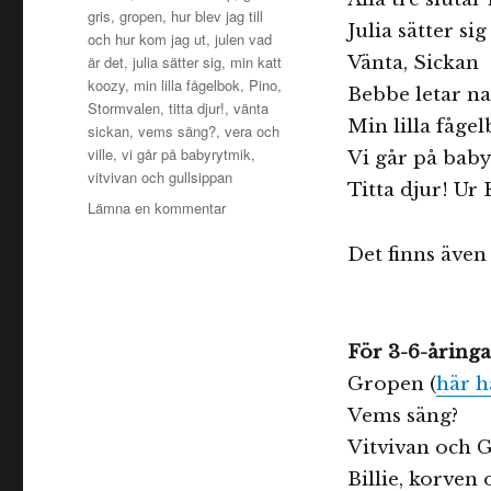
gris
,
gropen
,
hur blev jag till
Julia sätter sig
och hur kom jag ut
,
julen vad
är det
,
julia sätter sig
,
min katt
Vänta, Sickan
koozy
,
min lilla fågelbok
,
Pino
,
Bebbe letar n
Stormvalen
,
titta djur!
,
vänta
Min lilla fåge
sickan
,
vems säng?
,
vera och
ville
,
vi går på babyrytmik
,
Vi går på bab
vitvivan och gullsippan
Titta djur! Ur 
till
Lämna en kommentar
Bokreatips
för
Det finns även
de
yngsta
För 3-6-åringa
Gropen (
här h
Vems säng?
Vitvivan och G
Billie, korven 