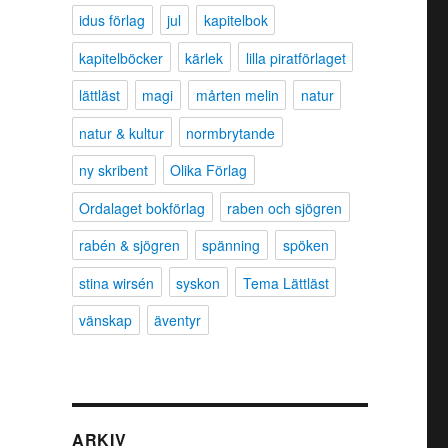
idus förlag
jul
kapitelbok
kapitelböcker
kärlek
lilla piratförlaget
lättläst
magi
mårten melin
natur
natur & kultur
normbrytande
ny skribent
Olika Förlag
Ordalaget bokförlag
raben och sjögren
rabén & sjögren
spänning
spöken
stina wirsén
syskon
Tema Lättläst
vänskap
äventyr
ARKIV