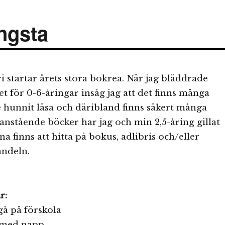
ngsta
i startar årets stora bokrea. När jag bläddrade
 för 0-6-åringar insåg jag att det finns många
e hunnit läsa och däribland finns säkert många
nstående böcker har jag och min 2,5-åring gillat
rna finns att hitta på bokus, adlibris och/eller
ndeln.
r:
gå på förskola
r med napp