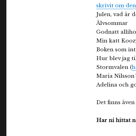
skrivit om de
Julen, vad är de
Älvsommar
Godnatt alliho
Min katt Koozy
Boken som inte 
Hur blev jag t
Stormvalen (
h
Maria Nilsson
Adelina och go
Det finns även
Har ni hittat 