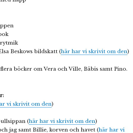
appen
lbok
yrytmik
Elsa Beskows bildskatt (
här har vi skrivit om den
)
 flera böcker om Vera och Ville, Bäbis samt Pino.
r:
ar vi skrivit om den
)
ullsippan (
här har vi skrivit om den
)
och jag samt Billie, korven och havet (
här har vi