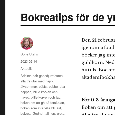
Bokreatips för de y
Den 21 februar
igenom utbudet
Författare
Sofie Utahs
böcker jag int
Publicerat
2023-02-14
guldkorn. Neda
den
Kategorier
Aktuellt
hittills. Böcke
Etiketter
Adelina och gosedjursfesten
,
akademibokha
alla trslutar med napp
,
älvsommar
,
bäbis
,
bebbe letar
nappen
,
billie korven och
havet
,
billie korven och jag
,
För 0-3-åringa
boken om att gå på förskolan
,
Boken om att 
boken som inte ville bli läst
,
bokrea
,
Godnatt allihop
,
greta
Alla tre sluta