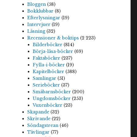
Bloggen
(58)
Bokklubbar
(8)
Efterlysningar
(19)
Intervjuer
(19)
Läsning
(32)
Recensioner & boktips
(2 223)
Bilderböcker
(814)
Börja-läsa-böcker
(69)
Faktaböcker
(237)
Fylla-i-böcker
(19)
Kapitelböcker
(588)
Samlingar
(51)
Serieböcker
(37)
Småbarnsböcker
(200)
Ungdomsböcker
(253)
Vuxenböcker
(23)
Skapande
(32)
Skrivande
(22)
Söndagstrean
(46)
Tävlingar
(77)