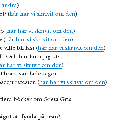
n andra
)
t? (
här har vi skrivit om den
)
p (
här har vi skrivit om den
)
 (
här har vi skrivit om den
)
ville bli läst (
här har vi skrivit om den
)
ill? Och hur kom jag ut?
är har vi skrivit om den
)
 Thore: samlade sagor
sedjursfesten (
här har vi skrivit om den
)
 flera böcker om Greta Gris.
något att fynda på rean?