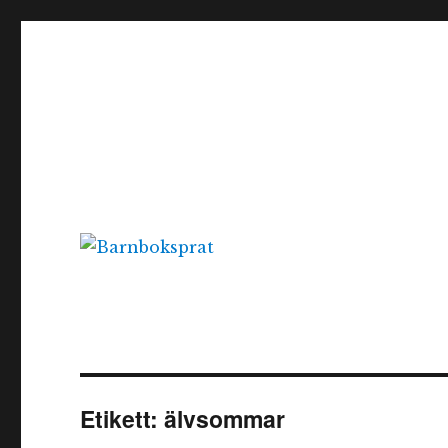
Barnboksprat
– en blogg om barnböcker
Etikett:
älvsommar