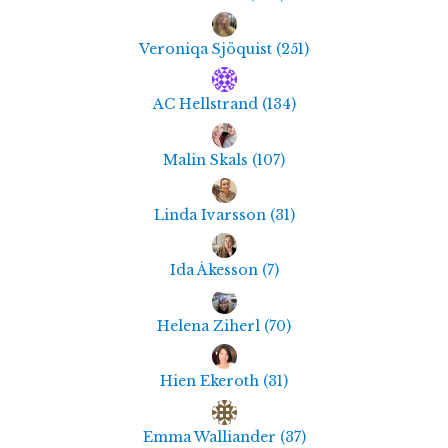
Veroniqa Sjöquist
(
251
)
AC Hellstrand
(
134
)
Malin Skals
(
107
)
Linda Ivarsson
(
31
)
Ida Åkesson
(
7
)
Helena Ziherl
(
70
)
Hien Ekeroth
(
31
)
Emma Walliander
(
37
)