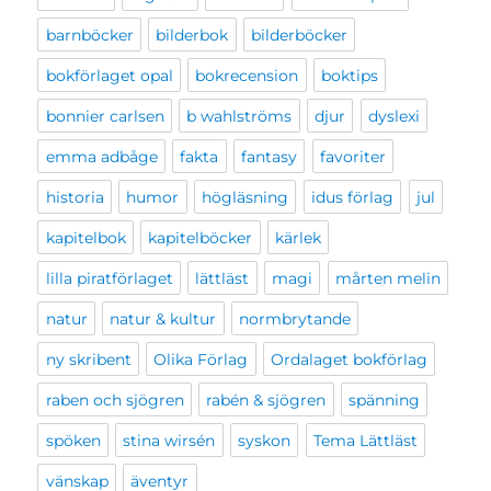
barnböcker
bilderbok
bilderböcker
bokförlaget opal
bokrecension
boktips
bonnier carlsen
b wahlströms
djur
dyslexi
emma adbåge
fakta
fantasy
favoriter
historia
humor
högläsning
idus förlag
jul
kapitelbok
kapitelböcker
kärlek
lilla piratförlaget
lättläst
magi
mårten melin
natur
natur & kultur
normbrytande
ny skribent
Olika Förlag
Ordalaget bokförlag
raben och sjögren
rabén & sjögren
spänning
spöken
stina wirsén
syskon
Tema Lättläst
vänskap
äventyr