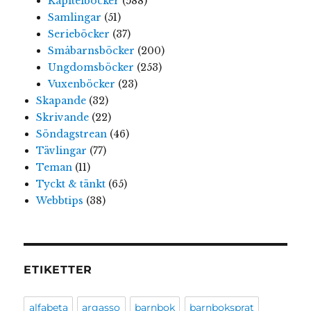
Kapitelböcker
(588)
Samlingar
(51)
Serieböcker
(37)
Småbarnsböcker
(200)
Ungdomsböcker
(253)
Vuxenböcker
(23)
Skapande
(32)
Skrivande
(22)
Söndagstrean
(46)
Tävlingar
(77)
Teman
(11)
Tyckt & tänkt
(65)
Webbtips
(38)
ETIKETTER
alfabeta
argasso
barnbok
barnboksprat