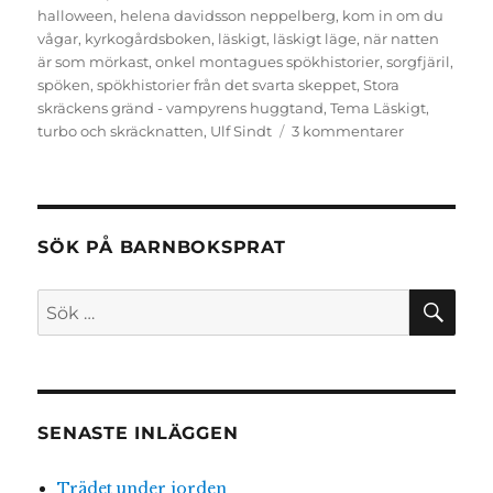
halloween
,
helena davidsson neppelberg
,
kom in om du
vågar
,
kyrkogårdsboken
,
läskigt
,
läskigt läge
,
när natten
är som mörkast
,
onkel montagues spökhistorier
,
sorgfjäril
,
spöken
,
spökhistorier från det svarta skeppet
,
Stora
skräckens gränd - vampyrens huggtand
,
Tema Läskigt
,
till
turbo och skräcknatten
,
Ulf Sindt
3 kommentarer
Läskiga
lästips
SÖK PÅ BARNBOKSPRAT
SÖ
Sök
efter:
SENASTE INLÄGGEN
Trädet under jorden