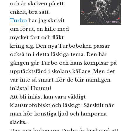
och är skriven på ett
enkelt, bra sätt.
Turbo
har jag skrivit
om förut, en kille med
mycket fart och fläkt
kring sig. Den nya Turboboken passar
också in i detta läskiga tema. Den här
gången går Turbo och hans kompisar på
upptäcktsfärd i skolans källare. Men det
var inte så smart…för de blir nämligen
inlåsta! Huuuu!
Att bli inlåst kan vara väldigt
klaustrofobiskt och läskigt! Särskilt när
man hör konstiga ljud och lamporna
släcks…
Den nya boken om Turbo är kuslig på ett