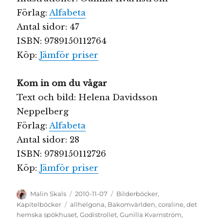
Förlag:
Alfabeta
Antal sidor: 47
ISBN: 9789150112764
Köp:
Jämför priser
Kom in om du vågar
Text och bild: Helena Davidsson
Neppelberg
Förlag:
Alfabeta
Antal sidor: 28
ISBN: 9789150112726
Köp:
Jämför priser
Författare
Publicerat
Kategorier
Malin Skals
2010-11-07
Bilderböcker
,
den
Etiketter
Kapitelböcker
allhelgona
,
Bakomvärlden
,
coraline
,
det
hemska spökhuset
,
Godistrollet
,
Gunilla Kvarnström
,