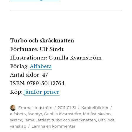
Turbo och skräcknatten
Författare: Ulf Sindt
Illustrationer: Gunilla Kvarnström
Förlag:
Alfabeta
Antal sidor: 47
ISBN: 9789150112764
Köp:
Jämför priser
Författare
Publicerat
Kategorier
Etiketter
Emma Lindström
2011-01-31
Kapitelböcker
den
alfabeta
,
äventyr
,
Gunilla Kvarnström
,
lättläst
,
skolan
,
skräck
,
Tema Lättläst
,
turbo och skräcknatten
,
Ulf Sindt
,
till
vänskap
Lämna en kommentar