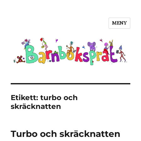
MENY
Barnboksprat
Etikett:
turbo och
skräcknatten
Turbo och skräcknatten