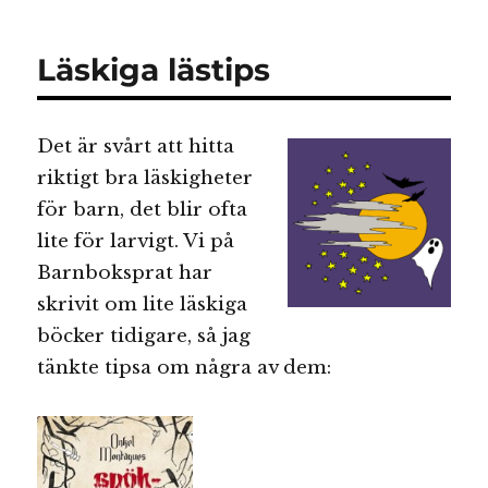
Turbo
och
skräcknatten
Läskiga lästips
Det är svårt att hitta
riktigt bra läskigheter
för barn, det blir ofta
lite för larvigt. Vi på
Barnboksprat har
skrivit om lite läskiga
böcker tidigare, så jag
tänkte tipsa om några av dem: