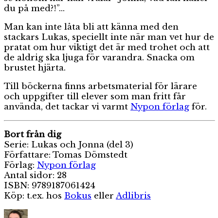
du på med?!”…
Man kan inte låta bli att känna med den
stackars Lukas, speciellt inte när man vet hur de
pratat om hur viktigt det är med trohet och att
de aldrig ska ljuga för varandra. Snacka om
brustet hjärta.
Till böckerna finns arbetsmaterial för lärare
och uppgifter till elever som man fritt får
använda, det tackar vi varmt
Nypon förlag
för.
Bort från dig
Serie: Lukas och Jonna (del 3)
Författare: Tomas Dömstedt
Förlag:
Nypon förlag
Antal sidor: 28
ISBN: 9789187061424
Köp: t.ex. hos
Bokus
eller
Adlibris
Författare
Publicerat
Kategor