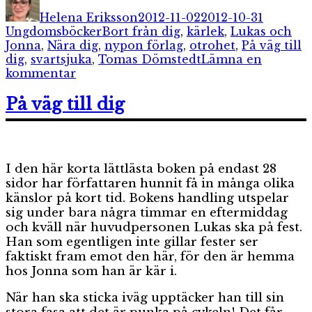
den
Helena Eriksson
2012-11-02
2012-10-31
Etiketter
Ungdomsböcker
Bort från dig
,
kärlek
,
Lukas och
Jonna
,
Nära dig
,
nypon förlag
,
otrohet
,
På väg till
dig
,
svartsjuka
,
Tomas Dömstedt
Lämna en
till
kommentar
Bort
från
På väg till dig
dig
I den här korta lättlästa boken på endast 28
sidor har författaren hunnit få in många olika
känslor på kort tid. Bokens handling utspelar
sig under bara några timmar en eftermiddag
och kväll när huvudpersonen Lukas ska på fest.
Han som egentligen inte gillar fester ser
faktiskt fram emot den här, för den är hemma
hos Jonna som han är kär i.
När han ska sticka iväg upptäcker han till sin