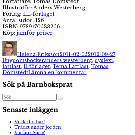
Författare: Tomas Dömstedt
Illustratör: Anders Westerberg
Förlag:
LL-förlaget
Antal sidor: 126
ISBN: 9789170533266
Köp:
jämför priser
Författare
Publicerat
Kategor
den
Helena Eriksson
2011-02-05
2012-09-27
Etiketter
Ungdomsböcker
anders westerberg
,
dyslexi
,
lättläst
,
ll-förlaget
,
Tema Lättläst
,
Tomas
till
Dömstedt
Lämna en kommentar
Väx
Sök på Barnboksprat
upp
–
och
Sök
Sök
efter:
dra
till
Senaste inläggen
fjällen!
Vi ska bo här!
Trädet under jorden
Var bor Sara?