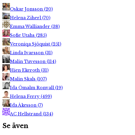
Oskar Jonsson
(
20
)
Helena Ziherl
(
70
)
Emma Walliander
(
38
)
Sofie Utahs
(
285
)
Veroniqa Sjöquist
(
251
)
Linda Ivarsson
(
31
)
Malin Tuvesson
(
114
)
Hien Ekeroth
(
31
)
Malin Skals
(
107
)
Ida Ömalm Ronvall
(
19
)
Helena Ferry
(
499
)
Ida Åkesson
(
7
)
AC Hellstrand
(
134
)
Se även