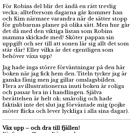
För Robins del blir det ändå en rätt trevlig
vecka; allteftersom dagarna går kommer han
och Kim närmare varandra när de sätter stopp
för gubbarnas planer på olika sätt. Men hur går
det då med den viktiga listan som Robins
mamma skickade med? Sköter pappan sin
uppgift och ser till att sonen lär sig allt det som
står där? Eller vilka är det egentligen som
behöver växa upp?
Jag hade inga större förväntningar på den här
boken när jag fick hem den. Titeln tycker jag är
ganska fånig men jag gillar omslagsbilden.
Flera av illustrationerna inuti boken är roliga
och passar bra in i handlingen. Själva
berättelsen är helt ok; smårolig och hade
faktiskt inte det slut jag förväntade mig (pojke
möter flicka och lever lyckliga i alla sina dagar).
Väx upp – och dra till fjällen!