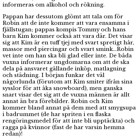
informeras om alkohol och rökning.
Pappan har dessutom glömt att tala om för
Robin att de inte kommer att vara ensamma i
fjällstugan; pappas kompis Tommy och hans
barn Kim kommer också att vara där. Det visar
sig att Kim är en tuff tjej med svart spretigt hår,
massor med piercingar och svart smink…Robin
vet inte om han ska bli glad eller inte. De båda
vuxna informerar ungdomarna om att de ska
dela på ansvaret gällande inköp, matlagning
och städning. I början funkar det väl
någorlunda (förutom att Kim smiter ifrån sina
sysslor för att åka snowboard), men ganska
snart visar det sig att de vuxna männen är allt
annat än bra förebilder. Robin och Kim
kommer bland annat på dem med att smygsupa
i badrummet (de har spriten i en flaska
rengöringsmedel för att inte bli upptäckta) och
ragga på kvinnor (fast de har varsin hemma
redan)!