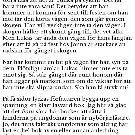
stora fasa att det är punka på cykeln! Det får
bara inte vara sant! Det betyder att han
kommer att komma för sent till festen om han
inte tar den korta vägen, den som går genom
skogen. Han vill verkligen inte ta den vägen. I
skogen håller ett skumt gäng till, det vet alla.
Men Lukas tar ändå den vägen för hans längtan
efter att få gå på fest hos Jonna är starkare än
rädslan för gänget i skogen.
När har kommit en bit på vägen får han syn på
dem. Plötsligt ramlar Lukas, hinner inte ens ta
emot sig. Så står gänget där runt honom där
han ligger på marken, som om de vaktar för att
han inte ska slippa undan. Ska han få stryk nu?
På få sidor lyckas författaren bygga upp en
spänning, en klart läsvärd bok. Jag blir så glad
att det
finns
såna här böcker att sätta i
händerna på ungdomar som är nybörjarläsare.
Jo, det finns faktiskt ungdomar som aldrig har
läst en hel bok av en eller annan anledning