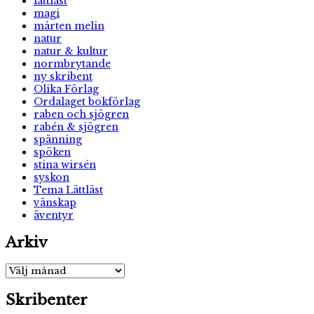
lättläst
magi
mårten melin
natur
natur & kultur
normbrytande
ny skribent
Olika Förlag
Ordalaget bokförlag
raben och sjögren
rabén & sjögren
spänning
spöken
stina wirsén
syskon
Tema Lättläst
vänskap
äventyr
Arkiv
Arkiv
Skribenter