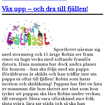
På
väg
Väx upp – och dra till fjällen!
till
dig
Sportlovet närmar sig
med stormsteg och 15-årige Robin ser fram
emot en lugn vecka med softande framför
datorn. Hans mamma har dock andra planer
för honom – han ska följa med sin pappa
(föräldrarna är skilda och han träffar inte sin
pappa så ofta) till fjällen! Robin som hatar
motion och skidåkning! Pappan har fått en lista
av mamman där hon skrivit ner sånt som hon
tycker att pappan ska lära Robin under veckan,
till exempel: Sluta vara oförskämd mot folk,
sluta svära, lära sig städa och så ska han