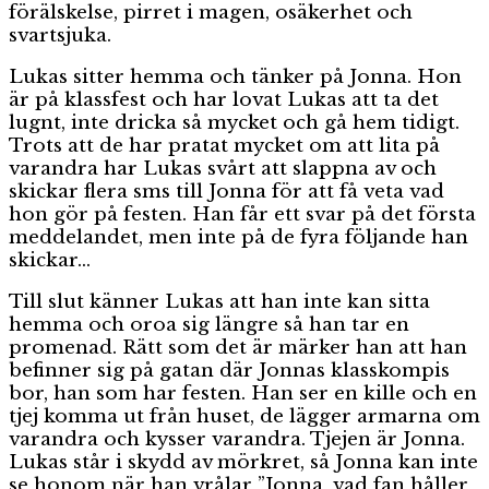
förälskelse, pirret i magen, osäkerhet och
svartsjuka.
Lukas sitter hemma och tänker på Jonna. Hon
är på klassfest och har lovat Lukas att ta det
lugnt, inte dricka så mycket och gå hem tidigt.
Trots att de har pratat mycket om att lita på
varandra har Lukas svårt att slappna av och
skickar flera sms till Jonna för att få veta vad
hon gör på festen. Han får ett svar på det första
meddelandet, men inte på de fyra följande han
skickar…
Till slut känner Lukas att han inte kan sitta
hemma och oroa sig längre så han tar en
promenad. Rätt som det är märker han att han
befinner sig på gatan där Jonnas klasskompis
bor, han som har festen. Han ser en kille och en
tjej komma ut från huset, de lägger armarna om
varandra och kysser varandra. Tjejen är Jonna.
Lukas står i skydd av mörkret, så Jonna kan inte
se honom när han vrålar ”Jonna, vad fan håller