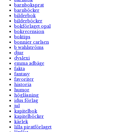
barnboksprat
barnböcker
bilderbok
bilderböcker
bokförlaget opal
bokrecension
boktips
bonnier carlsen
b wahlströms
djur
dyslexi
emma adbåge
fakta
fantasy
favoriter
historia
humor
högläsning
idus förlag
jul
kapitelbok
kapitelböcker
kärlek
lilla piratförlaget