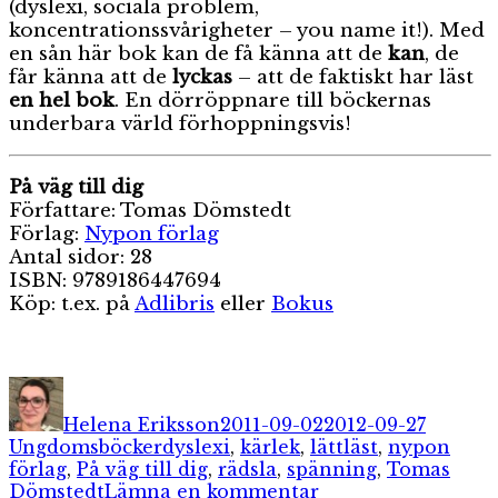
(dyslexi, sociala problem,
koncentrationssvårigheter – you name it!). Med
en sån här bok kan de få känna att de
kan
, de
får känna att de
lyckas
– att de faktiskt har läst
en hel bok
. En dörröppnare till böckernas
underbara värld förhoppningsvis!
På väg till dig
Författare: Tomas Dömstedt
Förlag:
Nypon förlag
Antal sidor: 28
ISBN: 9789186447694
Köp: t.ex. på
Adlibris
eller
Bokus
Författare
Publicerat
Kategor
den
Helena Eriksson
2011-09-02
2012-09-27
Etiketter
Ungdomsböcker
dyslexi
,
kärlek
,
lättläst
,
nypon
förlag
,
På väg till dig
,
rädsla
,
spänning
,
Tomas
till
Dömstedt
Lämna en kommentar