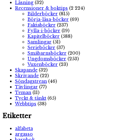
Läsning
(32)
Recensioner & boktips
(2 224)
Bilderböcker
(815)
Börja-läsa-böcker
(69)
Faktaböcker
(237)
Fylla-i-böcker
(19)
Kapitelböcker
(588)
Samlingar
(51)
Serieböcker
(37)
Småbarnsböcker
(200)
Ungdomsböcker
(253)
Vuxenböcker
(23)
Skapande
(32)
Skrivande
(22)
Söndagstrean
(46)
Tävlingar
(77)
Teman
(11)
Tyckt & tänkt
(65)
Webbtips
(38)
Etiketter
alfabeta
argasso
barnbok