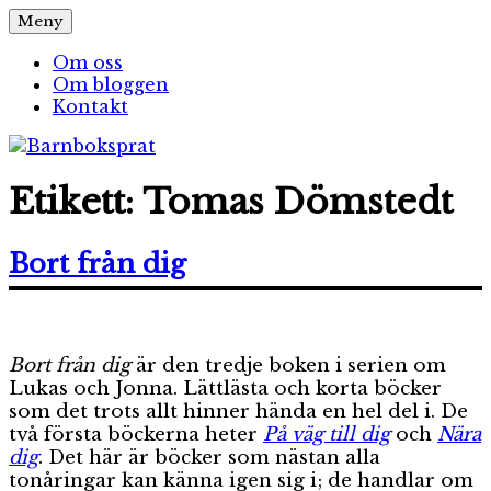
Hoppa
Meny
Barnboksprat
– en blogg om barnböcker
till
innehåll
Om oss
Om bloggen
Kontakt
Etikett:
Tomas Dömstedt
Bort från dig
Bort från dig
är den tredje boken i serien om
Lukas och Jonna. Lättlästa och korta böcker
som det trots allt hinner hända en hel del i. De
två första böckerna heter
På väg till dig
och
Nära
dig
. Det här är böcker som nästan alla
tonåringar kan känna igen sig i; de handlar om