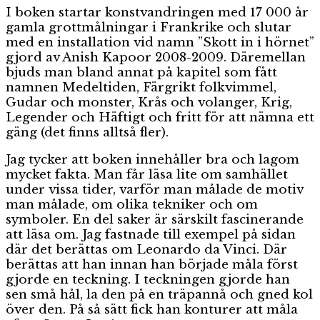
I boken startar konstvandringen med 17 000 år
gamla grottmålningar i Frankrike och slutar
med en installation vid namn ”Skott in i hörnet”
gjord av Anish Kapoor 2008-2009. Däremellan
bjuds man bland annat på kapitel som fått
namnen Medeltiden, Färgrikt folkvimmel,
Gudar och monster, Krås och volanger, Krig,
Legender och Häftigt och fritt för att nämna ett
gäng (det finns alltså fler).
Jag tycker att boken innehåller bra och lagom
mycket fakta. Man får läsa lite om samhället
under vissa tider, varför man målade de motiv
man målade, om olika tekniker och om
symboler. En del saker är särskilt fascinerande
att läsa om. Jag fastnade till exempel på sidan
där det berättas om Leonardo da Vinci. Där
berättas att han innan han började måla först
gjorde en teckning. I teckningen gjorde han
sen små hål, la den på en träpannå och gned kol
över den. På så sätt fick han konturer att måla