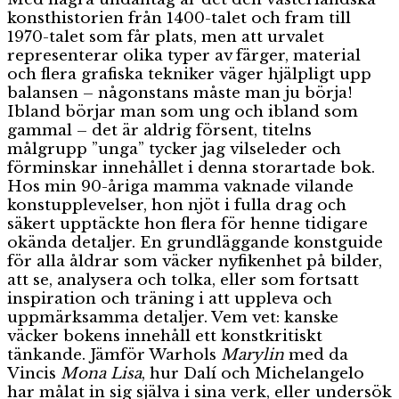
konsthistorien från 1400-talet och fram till
1970-talet som får plats, men att urvalet
representerar olika typer av färger, material
och flera grafiska tekniker väger hjälpligt upp
balansen – någonstans måste man ju börja!
Ibland börjar man som ung och ibland som
gammal – det är aldrig försent, titelns
målgrupp ”unga” tycker jag vilseleder och
förminskar innehållet i denna storartade bok.
Hos min 90-åriga mamma vaknade vilande
konstupplevelser, hon njöt i fulla drag och
säkert upptäckte hon flera för henne tidigare
okända detaljer. En grundläggande konstguide
för alla åldrar som väcker nyfikenhet på bilder,
att se, analysera och tolka, eller som fortsatt
inspiration och träning i att uppleva och
uppmärksamma detaljer. Vem vet: kanske
väcker bokens innehåll ett konstkritiskt
tänkande. Jämför Warhols
Marylin
med da
Vincis
Mona Lisa
, hur Dalí och Michelangelo
har målat in sig själva i sina verk, eller undersök