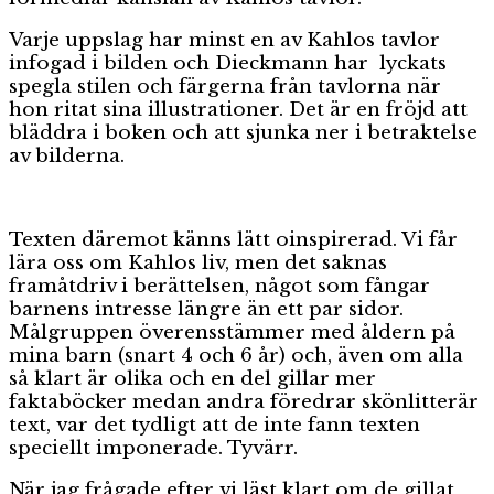
Varje uppslag har minst en av Kahlos tavlor
infogad i bilden och Dieckmann har lyckats
spegla stilen och färgerna från tavlorna när
hon ritat sina illustrationer. Det är en fröjd att
bläddra i boken och att sjunka ner i betraktelse
av bilderna.
Texten däremot känns lätt oinspirerad. Vi får
lära oss om Kahlos liv, men det saknas
framåtdriv i berättelsen, något som fångar
barnens intresse längre än ett par sidor.
Målgruppen överensstämmer med åldern på
mina barn (snart 4 och 6 år) och, även om alla
så klart är olika och en del gillar mer
faktaböcker medan andra föredrar skönlitterär
text, var det tydligt att de inte fann texten
speciellt imponerade. Tyvärr.
När jag frågade efter vi läst klart om de gillat