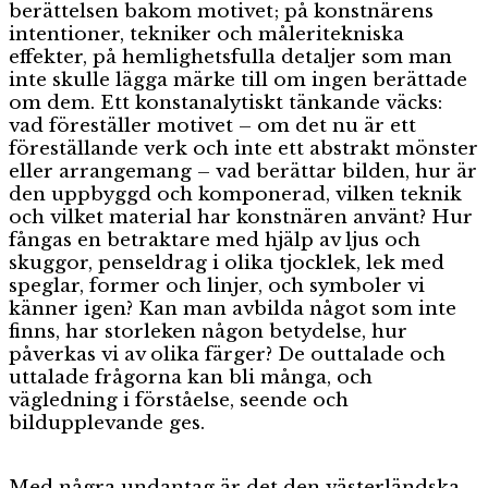
berättelsen bakom motivet; på konstnärens
intentioner, tekniker och måleritekniska
effekter, på hemlighetsfulla detaljer som man
inte skulle lägga märke till om ingen berättade
om dem. Ett konstanalytiskt tänkande väcks:
vad föreställer motivet – om det nu är ett
föreställande verk och inte ett abstrakt mönster
eller arrangemang – vad berättar bilden, hur är
den uppbyggd och komponerad, vilken teknik
och vilket material har konstnären använt? Hur
fångas en betraktare med hjälp av ljus och
skuggor, penseldrag i olika tjocklek, lek med
speglar, former och linjer, och symboler vi
känner igen? Kan man avbilda något som inte
finns, har storleken någon betydelse, hur
påverkas vi av olika färger? De outtalade och
uttalade frågorna kan bli många, och
vägledning i förståelse, seende och
bildupplevande ges.
Med några undantag är det den västerländska