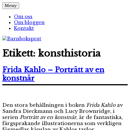
Hoppa
Meny
Barnboksprat
– en blogg om barnböcker
till
innehåll
Om oss
Om bloggen
Kontakt
Etikett:
konsthistoria
Frida Kahlo – Porträtt av en
konstnär
Den stora behållningen i boken
Frida Kahlo
av
Sandra Dieckmann och Lucy Brownridge, i
serien
Porträtt av en konstnär
, är de fantastiska,
färgsprakande illustrationerna som verkligen
förmedlar känslan av Kahlos tavlor.