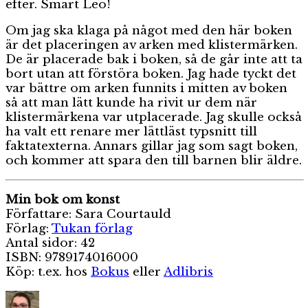
efter. Smart Leo!
Om jag ska klaga på något med den här boken
är det placeringen av arken med klistermärken.
De är placerade bak i boken, så de går inte att ta
bort utan att förstöra boken. Jag hade tyckt det
var bättre om arken funnits i mitten av boken
så att man lätt kunde ha rivit ur dem när
klistermärkena var utplacerade. Jag skulle också
ha valt ett renare mer lättläst typsnitt till
faktatexterna. Annars gillar jag som sagt boken,
och kommer att spara den till barnen blir äldre.
Min bok om konst
Författare: Sara Courtauld
Förlag:
Tukan förlag
Antal sidor: 42
ISBN: 9789174016000
Köp: t.ex. hos
Bokus
eller
Adlibris
Författare
Publicerat
Kategor