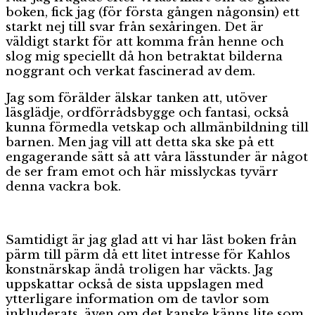
boken, fick jag (för första gången någonsin) ett
starkt nej till svar från sexåringen. Det är
väldigt starkt för att komma från henne och
slog mig speciellt då hon betraktat bilderna
noggrant och verkat fascinerad av dem.
Jag som förälder älskar tanken att, utöver
läsglädje, ordförrådsbygge och fantasi, också
kunna förmedla vetskap och allmänbildning till
barnen. Men jag vill att detta ska ske på ett
engagerande sätt så att våra lässtunder är något
de ser fram emot och här misslyckas tyvärr
denna vackra bok.
Samtidigt är jag glad att vi har läst boken från
pärm till pärm då ett litet intresse för Kahlos
konstnärskap ändå troligen har väckts. Jag
uppskattar också de sista uppslagen med
ytterligare information om de tavlor som
inkluderats, även om det kanske känns lite som