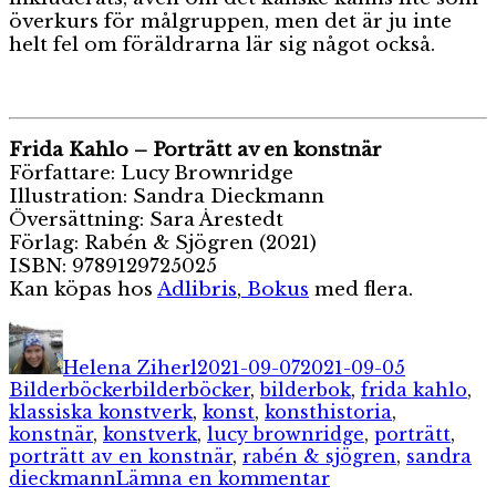
överkurs för målgruppen, men det är ju inte
helt fel om föräldrarna lär sig något också.
Frida Kahlo – Porträtt av en konstnär
Författare: Lucy Brownridge
Illustration: Sandra Dieckmann
Översättning: Sara Årestedt
Förlag: Rabén & Sjögren (2021)
ISBN:
9789129725025
Kan köpas hos
Adlibris
,
Bokus
med flera.
Författare
Publicerat
Kategorie
den
Helena Ziherl
2021-09-07
2021-09-05
Etiketter
Bilderböcker
bilderböcker
,
bilderbok
,
frida kahlo
,
klassiska konstverk
,
konst
,
konsthistoria
,
konstnär
,
konstverk
,
lucy brownridge
,
porträtt
,
porträtt av en konstnär
,
rabén & sjögren
,
sandra
till
dieckmann
Lämna en kommentar