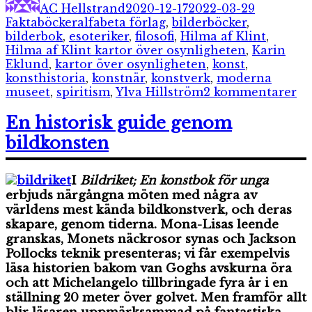
AC Hellstrand
2020-12-17
2022-03-29
Etiketter
Faktaböcker
alfabeta förlag
,
bilderböcker
,
bilderbok
,
esoteriker
,
filosofi
,
Hilma af Klint
,
Hilma af Klint kartor över osynligheten
,
Karin
Eklund
,
kartor över osynligheten
,
konst
,
konsthistoria
,
konstnär
,
konstverk
,
moderna
til
museet
,
spiritism
,
Ylva Hillström
2 kommentarer
Hi
af
En historisk guide genom
Kl
bildkonsten
ka
öv
os
I
Bildriket; En konstbok för unga
erbjuds närgångna möten med några av
världens mest kända bildkonstverk, och deras
skapare, genom tiderna. Mona-Lisas leende
granskas, Monets näckrosor synas och Jackson
Pollocks teknik presenteras; vi får exempelvis
läsa historien bakom van Goghs avskurna öra
och att Michelangelo tillbringade fyra år i en
ställning 20 meter över golvet. Men framför allt