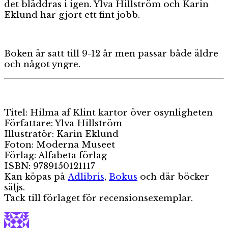
det bläddras i igen. Ylva Hillström och Karin
Eklund har gjort ett fint jobb.
Boken är satt till 9-12 år men passar både äldre
och något yngre.
Titel: Hilma af Klint kartor över osynligheten
Författare: Ylva Hillström
Illustratör: Karin Eklund
Foton: Moderna Museet
Förlag: Alfabeta förlag
ISBN: 9789150121117
Kan köpas på
Adlibris
,
Bokus
och där böcker
säljs.
Tack till förlaget för recensionsexemplar.
Författare
Publicerat
Kategorie
den