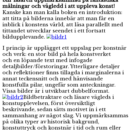
blir läsaren uppmärksammad på fantastiska
målningar och vägledd i att uppleva konst!
Kanske kan man kalla boken en introduktion:
att titta på bilderna innebär att man får en
inblick i konstens värld, att läsa parallellt med
tittandet utvecklar seendet i ett fortsatt
bildupplevande.
I princip är upplägget ett uppslag per konstnär
och verk: en stor bild på hela konstverket
och en löpande text med infogade
detaljbilder/förstoringar. Ytterligare detaljer
och reflektioner finns tillagda i marginalerna i
annat teckensnitt och med hänvisande
konstfulla pilar, ungefär som anteckningar.
Vissa bilder är i utvikbart dubbelformat.
Bildbetraktare och läsare vägleds i
konstupplevelsen, först översiktligt
beskrivande, sedan sätts motivet in i ett
sammanhang av något slag. Vi uppmärksammas
på olika typer av historisk bakgrund,
konstuttryck och konstnär i tid och rum eller