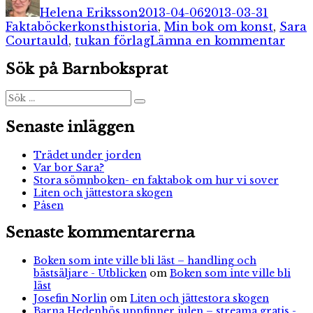
den
Helena Eriksson
2013-04-06
2013-03-31
Etiketter
Faktaböcker
konsthistoria
,
Min bok om konst
,
Sara
till
Courtauld
,
tukan förlag
Lämna en kommentar
Min
Sök på Barnboksprat
bok
om
kons
Sök
Sök
efter:
Senaste inläggen
Trädet under jorden
Var bor Sara?
Stora sömnboken- en faktabok om hur vi sover
Liten och jättestora skogen
Påsen
Senaste kommentarerna
Boken som inte ville bli läst – handling och
bästsäljare - Utblicken
om
Boken som inte ville bli
läst
Josefin Norlin
om
Liten och jättestora skogen
Barna Hedenhös uppfinner julen – streama gratis -