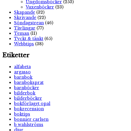
Ungdomsböcker
(253)
Vuxenböcker
(23)
Skapande
(32)
Skrivande
(22)
Söndagstrean
(46)
Tävlingar
(77)
Teman
(11)
Tyckt & tänkt
(65)
Webbtips
(38)
Etiketter
alfabeta
argasso
barnbok
barnboksprat
barnböcker
bilderbok
bilderböcker
bokförlaget opal
bokrecension
boktips
bonnier carlsen
b wahlströms
djur