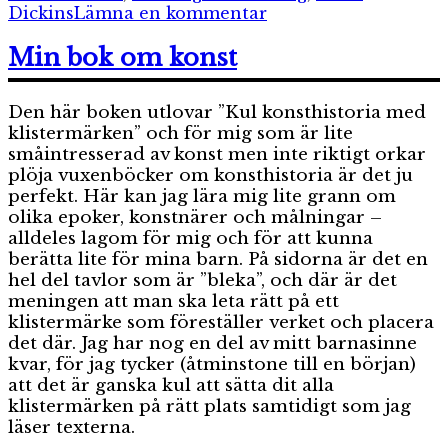
till
Dickins
Lämna en kommentar
En
historisk
Min bok om konst
guide
genom
Den här boken utlovar ”Kul konsthistoria med
bildkonsten
klistermärken” och för mig som är lite
småintresserad av konst men inte riktigt orkar
plöja vuxenböcker om konsthistoria är det ju
perfekt. Här kan jag lära mig lite grann om
olika epoker, konstnärer och målningar –
alldeles lagom för mig och för att kunna
berätta lite för mina barn. På sidorna är det en
hel del tavlor som är ”bleka”, och där är det
meningen att man ska leta rätt på ett
klistermärke som föreställer verket och placera
det där. Jag har nog en del av mitt barnasinne
kvar, för jag tycker (åtminstone till en början)
att det är ganska kul att sätta dit alla
klistermärken på rätt plats samtidigt som jag
läser texterna.