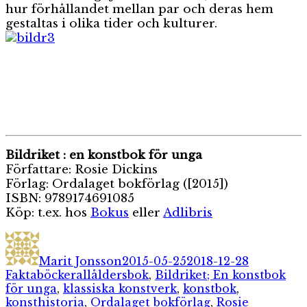
hur förhållandet mellan par och deras hem
gestaltas i olika tider och kulturer.
Bildriket : en konstbok för unga
Författare: Rosie Dickins
Förlag: Ordalaget bokförlag ([2015])
ISBN: 9789174691085
Köp: t.ex. hos
Bokus
eller
Adlibris
Författare
Publicerat
Kategorie
den
Marit Jonsson
2015-05-25
2018-12-28
Etiketter
Faktaböcker
allåldersbok
,
Bildriket; En konstbok
för unga
,
klassiska konstverk
,
konstbok
,
konsthistoria
,
Ordalaget bokförlag
,
Rosie