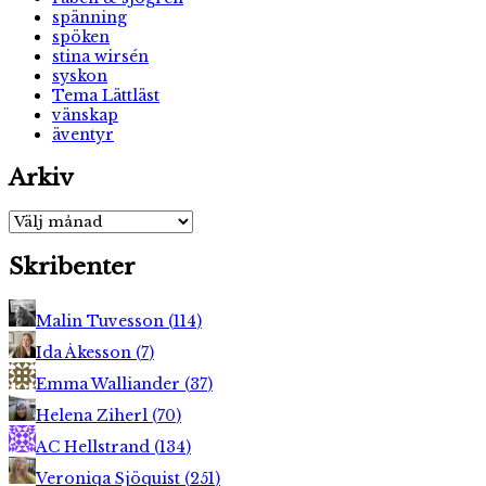
spänning
spöken
stina wirsén
syskon
Tema Lättläst
vänskap
äventyr
Arkiv
Arkiv
Skribenter
Malin Tuvesson
(
114
)
Ida Åkesson
(
7
)
Emma Walliander
(
37
)
Helena Ziherl
(
70
)
AC Hellstrand
(
134
)
Veroniqa Sjöquist
(
251
)