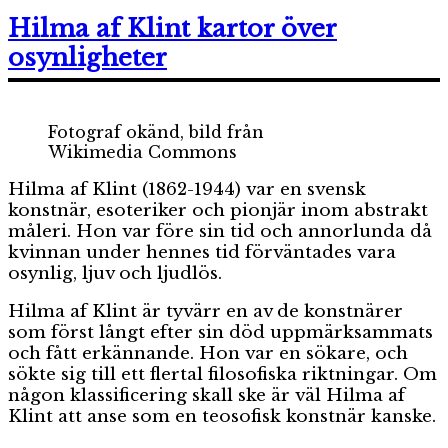
Frida
Kahlo
Hilma af Klint kartor över
–
osynligheter
Porträtt
av
en
konstnär
Fotograf okänd, bild från
Wikimedia Commons
Hilma af Klint (1862-1944) var en svensk
konstnär, esoteriker och pionjär inom abstrakt
måleri. Hon var före sin tid och annorlunda då
kvinnan under hennes tid förväntades vara
osynlig, ljuv och ljudlös.
Hilma af Klint är tyvärr en av de konstnärer
som först långt efter sin död uppmärksammats
och fått erkännande. Hon var en sökare, och
sökte sig till ett flertal filosofiska riktningar. Om
någon klassificering skall ske är väl Hilma af
Klint att anse som en teosofisk konstnär kanske.