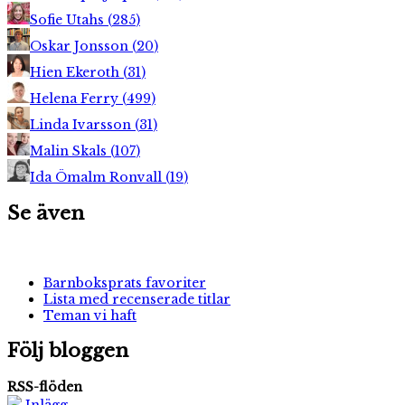
Sofie Utahs
(
285
)
Oskar Jonsson
(
20
)
Hien Ekeroth
(
31
)
Helena Ferry
(
499
)
Linda Ivarsson
(
31
)
Malin Skals
(
107
)
Ida Ömalm Ronvall
(
19
)
Se även
Barnboksprats favoriter
Lista med recenserade titlar
Teman vi haft
Följ bloggen
RSS-flöden
Inlägg