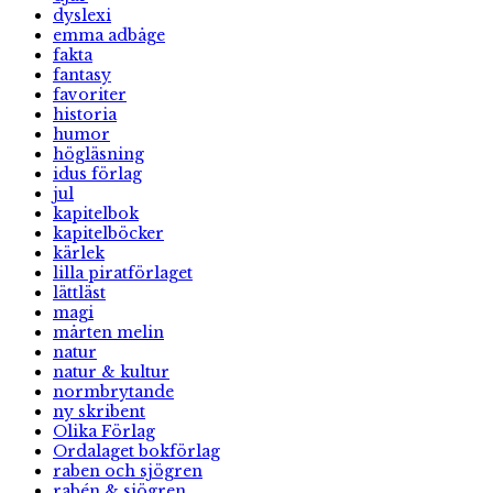
dyslexi
emma adbåge
fakta
fantasy
favoriter
historia
humor
högläsning
idus förlag
jul
kapitelbok
kapitelböcker
kärlek
lilla piratförlaget
lättläst
magi
mårten melin
natur
natur & kultur
normbrytande
ny skribent
Olika Förlag
Ordalaget bokförlag
raben och sjögren
rabén & sjögren