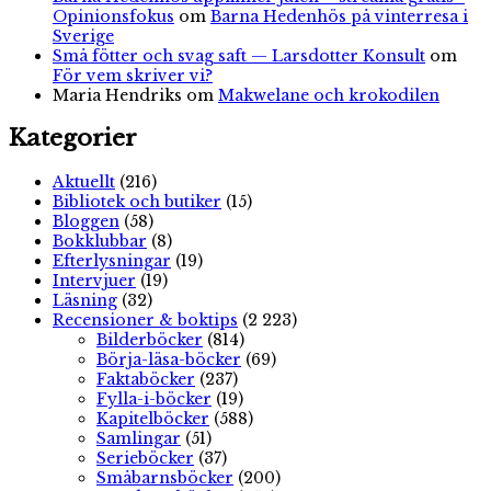
Opinionsfokus
om
Barna Hedenhös på vinterresa i
Sverige
Små fötter och svag saft — Larsdotter Konsult
om
För vem skriver vi?
Maria Hendriks
om
Makwelane och krokodilen
Kategorier
Aktuellt
(216)
Bibliotek och butiker
(15)
Bloggen
(58)
Bokklubbar
(8)
Efterlysningar
(19)
Intervjuer
(19)
Läsning
(32)
Recensioner & boktips
(2 223)
Bilderböcker
(814)
Börja-läsa-böcker
(69)
Faktaböcker
(237)
Fylla-i-böcker
(19)
Kapitelböcker
(588)
Samlingar
(51)
Serieböcker
(37)
Småbarnsböcker
(200)