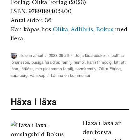
Förlag: Olika Förlag (2023)
ISBN:
9789189405400
Antal sidor: 36
Kan köpas hos
Olika
,
Adlibris
,
Bokus
med
flera.
Författare
Publicerat
Kategorier
Etiketter
Helena Ziherl
2023-06-26
Börja-läsa-böcker
bettina
den
johansson
,
busiga föräldrar
,
familj
,
humor
,
karin frimodig
,
lätt att
läsa
,
lättläst
,
min pinsamma familj
,
normkreativ
,
Olika Förlag
,
till
sara berg
,
vänskap
Lämna en kommentar
Min
pinsamma
familj
Häxa i läxa
på
kalas
Häxa i läxa är
den första