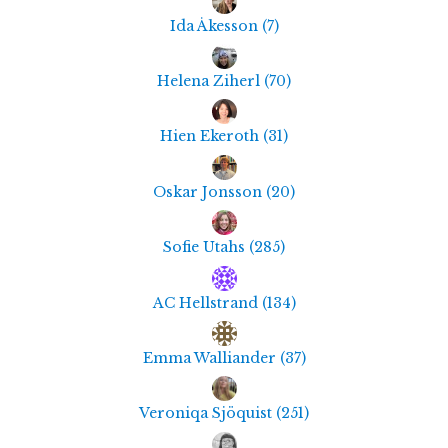
Ida Åkesson
(
7
)
Helena Ziherl
(
70
)
Hien Ekeroth
(
31
)
Oskar Jonsson
(
20
)
Sofie Utahs
(
285
)
AC Hellstrand
(
134
)
Emma Walliander
(
37
)
Veroniqa Sjöquist
(
251
)