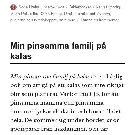
Författare
Publicerat
Kategorier
Etiketter
Sofie Utahs
2025-05-28
Bilderböcker
karin frimodig
,
den
Maria Poll
,
olika
,
Olika Förlag
,
Pirater
,
pirater och äventyr
,
till
piraterna och rymdskeppet
,
sara berg
Lämna en kommentar
Piraterna
och
rymdskep
Min pinsamma familj på
kalas
Min pinsamma familj på kalas
är en härlig
bok om att gå på ett kalas som inte riktigt
blir som planerat. Varför inte? Jo, för att
pinsamma mamma och pinsamma
mormor lyckas slinka in och busa till det
hela. De gömmer sig under bordet, snor
godispåsar från fiskdammen och tar