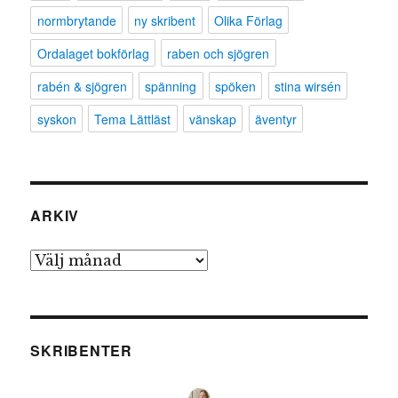
normbrytande
ny skribent
Olika Förlag
Ordalaget bokförlag
raben och sjögren
rabén & sjögren
spänning
spöken
stina wirsén
syskon
Tema Lättläst
vänskap
äventyr
ARKIV
Arkiv
SKRIBENTER