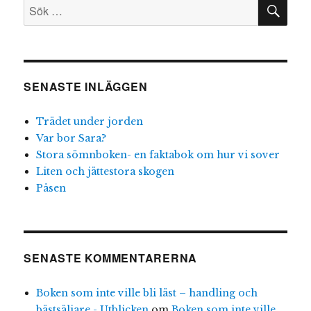
SÖ
Sök
efter:
SENASTE INLÄGGEN
Trädet under jorden
Var bor Sara?
Stora sömnboken- en faktabok om hur vi sover
Liten och jättestora skogen
Påsen
SENASTE KOMMENTARERNA
Boken som inte ville bli läst – handling och
bästsäljare - Utblicken
om
Boken som inte ville