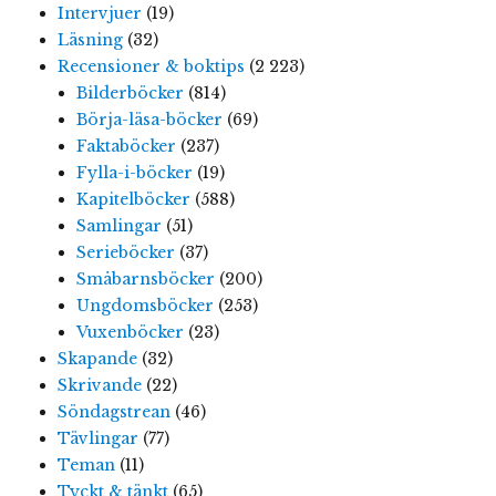
Intervjuer
(19)
Läsning
(32)
Recensioner & boktips
(2 223)
Bilderböcker
(814)
Börja-läsa-böcker
(69)
Faktaböcker
(237)
Fylla-i-böcker
(19)
Kapitelböcker
(588)
Samlingar
(51)
Serieböcker
(37)
Småbarnsböcker
(200)
Ungdomsböcker
(253)
Vuxenböcker
(23)
Skapande
(32)
Skrivande
(22)
Söndagstrean
(46)
Tävlingar
(77)
Teman
(11)
Tyckt & tänkt
(65)