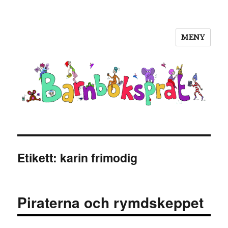
MENY
Barnboksprat
Etikett:
karin frimodig
Piraterna och rymdskeppet