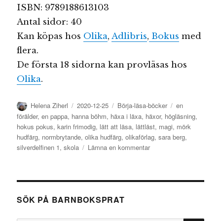
ISBN: 9789188613103
Antal sidor: 40
Kan köpas hos
Olika
,
Adlibris
,
Bokus
med
flera.
De första 18 sidorna kan provläsas hos
Olika
.
Författare
Publicerat
Kategorier
Etiketter
Helena Ziherl
2020-12-25
Börja-läsa-böcker
en
den
förälder
,
en pappa
,
hanna böhm
,
häxa i läxa
,
häxor
,
högläsning
,
hokus pokus
,
karin frimodig
,
lätt att läsa
,
lättläst
,
magi
,
mörk
hudfärg
,
normbrytande
,
olika hudfärg
,
olikaförlag
,
sara berg
,
till
silverdelfinen 1
,
skola
Lämna en kommentar
Häxa
i
läxa
SÖK PÅ BARNBOKSPRAT