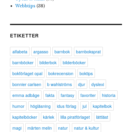
Webbtips
(38)
ETIKETTER
alfabeta
argasso
barnbok
barnboksprat
barnböcker
bilderbok
bilderböcker
bokförlaget opal
bokrecension
boktips
bonnier carlsen
b wahlströms
djur
dyslexi
emma adbåge
fakta
fantasy
favoriter
historia
humor
högläsning
idus förlag
jul
kapitelbok
kapitelböcker
kärlek
lilla piratförlaget
lättläst
magi
mårten melin
natur
natur & kultur