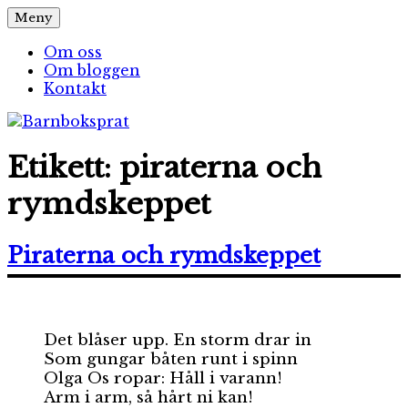
Hoppa
Meny
Barnboksprat
– en blogg om barnböcker
till
innehåll
Om oss
Om bloggen
Kontakt
Etikett:
piraterna och
rymdskeppet
Piraterna och rymdskeppet
Det blåser upp. En storm drar in
Som gungar båten runt i spinn
Olga Os ropar: Håll i varann!
Arm i arm, så hårt ni kan!