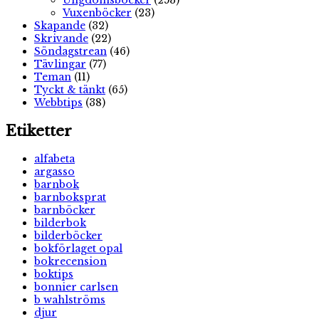
Ungdomsböcker
(253)
Vuxenböcker
(23)
Skapande
(32)
Skrivande
(22)
Söndagstrean
(46)
Tävlingar
(77)
Teman
(11)
Tyckt & tänkt
(65)
Webbtips
(38)
Etiketter
alfabeta
argasso
barnbok
barnboksprat
barnböcker
bilderbok
bilderböcker
bokförlaget opal
bokrecension
boktips
bonnier carlsen
b wahlströms
djur