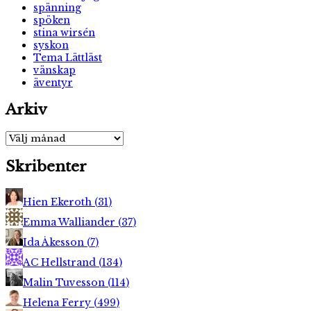
spänning
spöken
stina wirsén
syskon
Tema Lättläst
vänskap
äventyr
Arkiv
Arkiv
Skribenter
Hien Ekeroth
(
31
)
Emma Walliander
(
37
)
Ida Åkesson
(
7
)
AC Hellstrand
(
134
)
Malin Tuvesson
(
114
)
Helena Ferry
(
499
)