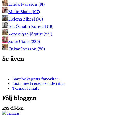
Linda Ivarsson
(
31
)
Malin Skals
(
107
)
Helena Ziherl
(
70
)
Ida Ömalm Ronvall
(
19
)
Veroniqa Sjöquist
(
251
)
Sofie Utahs
(
285
)
Oskar Jonsson
(
20
)
Se även
Barnboksprats favoriter
Lista med recenserade titlar
Teman vi haft
Följ bloggen
RSS-flöden
Inlägg