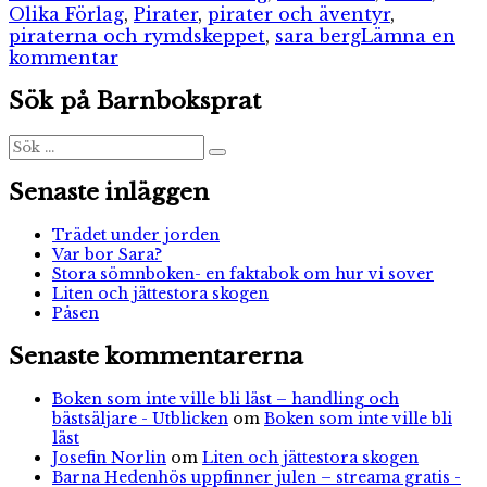
Olika Förlag
,
Pirater
,
pirater och äventyr
,
piraterna och rymdskeppet
,
sara berg
Lämna en
till
kommentar
Piraterna
Sök på Barnboksprat
och
rymdskeppet
Sök
Sök
efter:
Senaste inläggen
Trädet under jorden
Var bor Sara?
Stora sömnboken- en faktabok om hur vi sover
Liten och jättestora skogen
Påsen
Senaste kommentarerna
Boken som inte ville bli läst – handling och
bästsäljare - Utblicken
om
Boken som inte ville bli
läst
Josefin Norlin
om
Liten och jättestora skogen
Barna Hedenhös uppfinner julen – streama gratis -