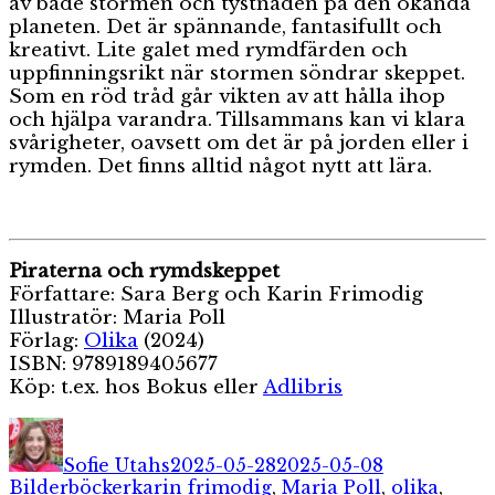
av både stormen och tystnaden på den okända
planeten. Det är spännande, fantasifullt och
kreativt. Lite galet med rymdfärden och
uppfinningsrikt när stormen söndrar skeppet.
Som en röd tråd går vikten av att hålla ihop
och hjälpa varandra. Tillsammans kan vi klara
svårigheter, oavsett om det är på jorden eller i
rymden. Det finns alltid något nytt att lära.
Piraterna och rymdskeppet
Författare: Sara Berg och Karin Frimodig
Illustratör: Maria Poll
Förlag:
Olika
(2024)
ISBN: 9789189405677
Köp: t.ex. hos Bokus eller
Adlibris
Författare
Publicerat
Kategorier
den
Sofie Utahs
2025-05-28
2025-05-08
Etiketter
Bilderböcker
karin frimodig
,
Maria Poll
,
olika
,