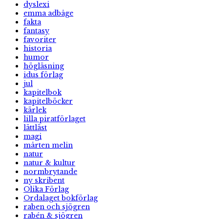
dyslexi
emma adbåge
fakta
fantasy
favoriter
historia
humor
högläsning
idus förlag
jul
kapitelbok
kapitelböcker
kärlek
lilla piratförlaget
lättläst
magi
mårten melin
natur
natur & kultur
normbrytande
ny skribent
Olika Förlag
Ordalaget bokförlag
raben och sjögren
rabén & sjögren