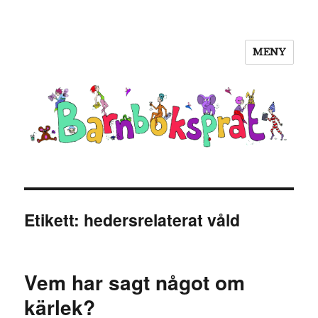
MENY
Barnboksprat
Etikett:
hedersrelaterat våld
Vem har sagt något om
kärlek?