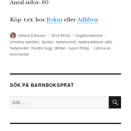
Antal sidor: 60
Köp: t.ex. hos
Bokus
eller
Adlibris
Författare
Publicerat
Kategorier
Etiketter
Helena Eriksson
2014-09-03
Ungdomsböcker
den
christina wahldén
,
dyslexi
,
hedersmord
,
hedersrelaterat våld
,
hedersvåld
,
Hundra hugg
,
lättläst
,
nypon förlag
Lämna en
till
kommentar
Hundra
hugg
SÖK PÅ BARNBOKSPRAT
SÖ
Sök
efter: