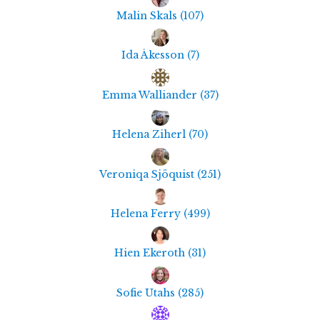
Malin Skals
(
107
)
Ida Åkesson
(
7
)
Emma Walliander
(
37
)
Helena Ziherl
(
70
)
Veroniqa Sjöquist
(
251
)
Helena Ferry
(
499
)
Hien Ekeroth
(
31
)
Sofie Utahs
(
285
)