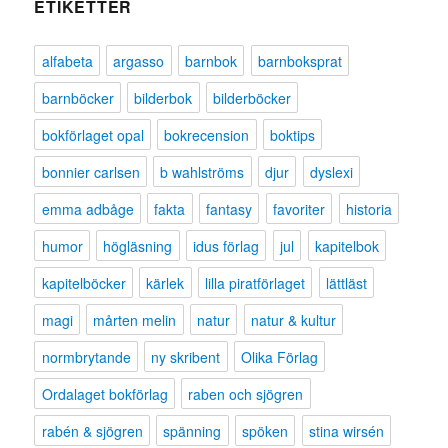
ETIKETTER
alfabeta
argasso
barnbok
barnboksprat
barnböcker
bilderbok
bilderböcker
bokförlaget opal
bokrecension
boktips
bonnier carlsen
b wahlströms
djur
dyslexi
emma adbåge
fakta
fantasy
favoriter
historia
humor
högläsning
idus förlag
jul
kapitelbok
kapitelböcker
kärlek
lilla piratförlaget
lättläst
magi
mårten melin
natur
natur & kultur
normbrytande
ny skribent
Olika Förlag
Ordalaget bokförlag
raben och sjögren
rabén & sjögren
spänning
spöken
stina wirsén