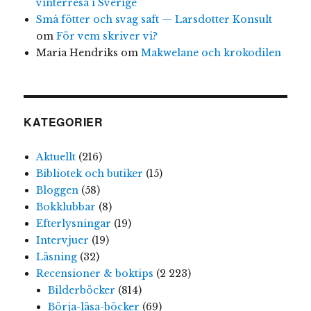
vinterresa i Sverige
Små fötter och svag saft — Larsdotter Konsult
om
För vem skriver vi?
Maria Hendriks
om
Makwelane och krokodilen
KATEGORIER
Aktuellt
(216)
Bibliotek och butiker
(15)
Bloggen
(58)
Bokklubbar
(8)
Efterlysningar
(19)
Intervjuer
(19)
Läsning
(32)
Recensioner & boktips
(2 223)
Bilderböcker
(814)
Börja-läsa-böcker
(69)