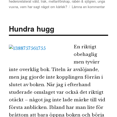
hedersrelaterat våld
,
Irak
,
mellanförskap
,
rabén & sjögren
,
unga
till
vuxna
,
vem har sagt något om kärlek?
Lämna en kommentar
Vem
har
sagt
Hundra hugg
något
om
kärlek?
En riktigt
obehaglig
men tyvärr
inte overklig bok. Titeln är avslöjande,
men jag gjorde inte kopplingen förrän i
slutet av boken. När jag i efterhand
studerade omslaget var också det riktigt
otäckt – något jag inte lade märke till vid
första anblicken. Ibland har man lite för
bråttom att bara öppna boken och börja