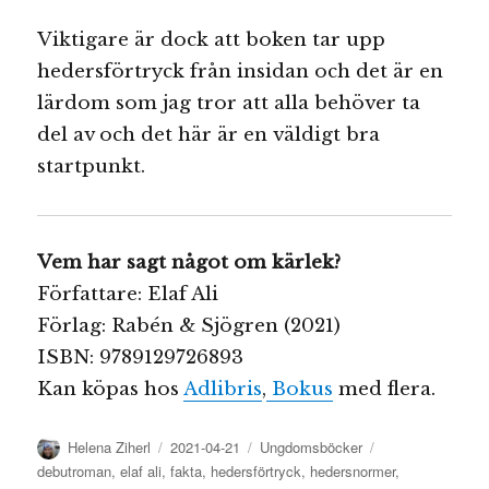
Viktigare är dock att boken tar upp
hedersförtryck från insidan och det är en
lärdom som jag tror att alla behöver ta
del av och det här är en väldigt bra
startpunkt.
Vem har sagt något om kärlek?
Författare: Elaf Ali
Förlag: Rabén & Sjögren (2021)
ISBN:
9789129726893
Kan köpas hos
Adlibris
,
Bokus
med flera.
Författare
Publicerat
Kategorier
Etiketter
Helena Ziherl
2021-04-21
Ungdomsböcker
den
debutroman
,
elaf ali
,
fakta
,
hedersförtryck
,
hedersnormer
,