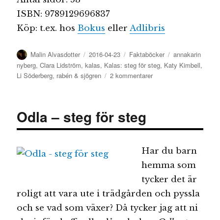
ISBN: 9789129696837
Köp: t.ex. hos
Bokus
eller
Adlibris
Författare
Publicerat
Kategorier
Etiketter
Malin Alvasdotter
2016-04-23
Faktaböcker
annakarin
den
nyberg
,
Clara Lidström
,
kalas
,
Kalas: steg för steg
,
Katy Kimbell
,
till
Li Söderberg
,
rabén & sjögren
2 kommentarer
Kalas:
steg
för
Odla – steg för steg
steg
Har du barn
hemma som
tycker det är
roligt att vara ute i trädgården och pyssla
och se vad som växer? Då tycker jag att ni