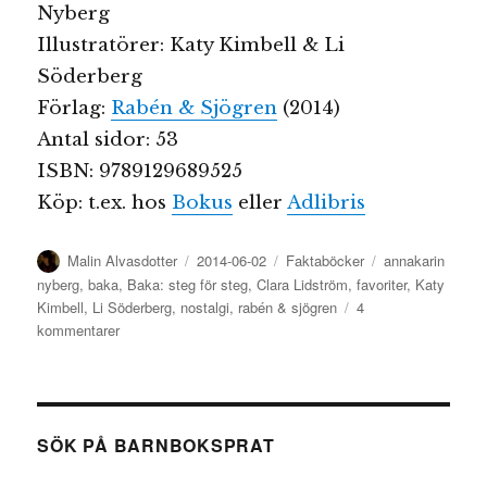
Nyberg
Illustratörer: Katy Kimbell & Li
Söderberg
Förlag:
Rabén & Sjögren
(2014)
Antal sidor: 53
ISBN: 9789129689525
Köp: t.ex. hos
Bokus
eller
Adlibris
Författare
Publicerat
Kategorier
Etiketter
Malin Alvasdotter
2014-06-02
Faktaböcker
annakarin
den
nyberg
,
baka
,
Baka: steg för steg
,
Clara Lidström
,
favoriter
,
Katy
Kimbell
,
Li Söderberg
,
nostalgi
,
rabén & sjögren
4
till
kommentarer
Baka:
steg
för
steg
SÖK PÅ BARNBOKSPRAT