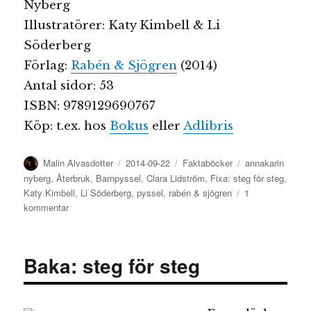
Nyberg
Illustratörer: Katy Kimbell & Li
Söderberg
Förlag:
Rabén & Sjögren
(2014)
Antal sidor: 53
ISBN: 9789129690767
Köp: t.ex. hos
Bokus
eller
Adlibris
Författare
Publicerat
Kategorier
Etiketter
Malin Alvasdotter
2014-09-22
Faktaböcker
annakarin
den
nyberg
,
Återbruk
,
Barnpyssel
,
Clara Lidström
,
Fixa: steg för steg
,
Katy Kimbell
,
Li Söderberg
,
pyssel
,
rabén & sjögren
1
till
kommentar
Fixa:
steg
för
Baka: steg för steg
steg