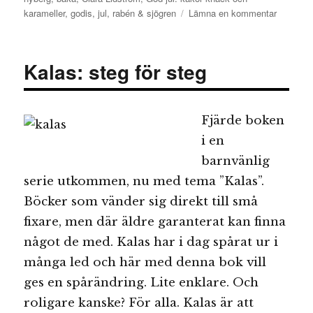
till
karameller
,
godis
,
jul
,
rabén & sjögren
Lämna en kommentar
God
jul:
kakor,
Kalas: steg för steg
knäck
och
karamell
Fjärde boken
i en
barnvänlig
serie utkommen, nu med tema ”Kalas”.
Böcker som vänder sig direkt till små
fixare, men där äldre garanterat kan finna
något de med. Kalas har i dag spårat ur i
många led och här med denna bok vill
ges en spårändring. Lite enklare. Och
roligare kanske? För alla. Kalas är att