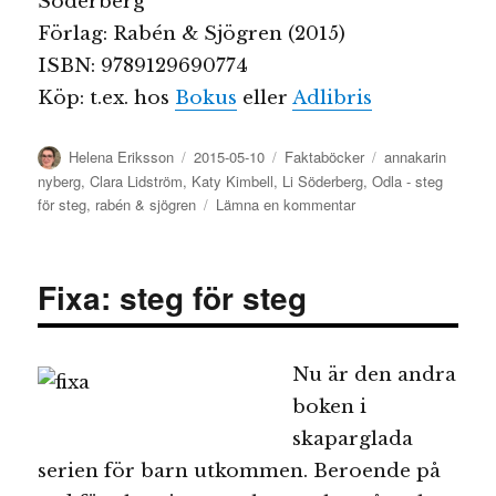
Söderberg
Förlag: Rabén & Sjögren (2015)
ISBN: 9789129690774
Köp: t.ex. hos
Bokus
eller
Adlibris
Författare
Publicerat
Kategorier
Etiketter
Helena Eriksson
2015-05-10
Faktaböcker
annakarin
den
nyberg
,
Clara Lidström
,
Katy Kimbell
,
Li Söderberg
,
Odla - steg
till
för steg
,
rabén & sjögren
Lämna en kommentar
Odla
–
steg
Fixa: steg för steg
för
steg
Nu är den andra
boken i
skaparglada
serien för barn utkommen. Beroende på