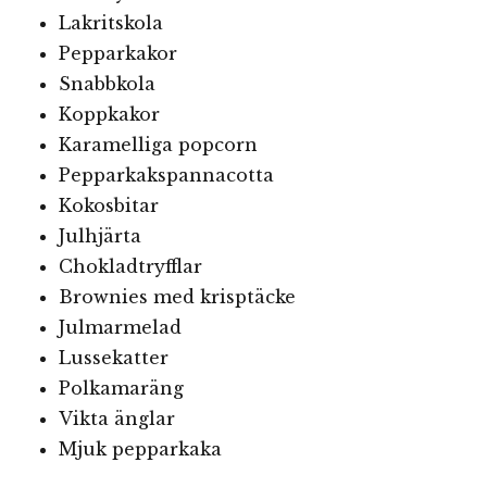
Lakritskola
Pepparkakor
Snabbkola
Koppkakor
Karamelliga popcorn
Pepparkakspannacotta
Kokosbitar
Julhjärta
Chokladtryfflar
Brownies med krisptäcke
Julmarmelad
Lussekatter
Polkamaräng
Vikta änglar
Mjuk pepparkaka