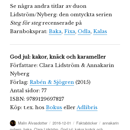
Se några andra titlar av duon
Lidström/Nyberg: den omtyckta serien
Steg för steg
recenserade på
Barnboksprat:
Baka
,
Fixa
,
Odla
,
Kalas
God jul: kakor, knäck och karameller
Författare: Clara Lidström & Annakarin
Nyberg
Förlag:
Rabén & Sjögren
(2015)
Antal sidor: 77
ISBN: 9789129697827
Köp: t.ex. hos
Bokus
eller
Adlibris
Författare
Publicerat
Kategorier
Etiketter
Malin Alvasdotter
2016-12-01
Faktaböcker
annakarin
den
nyberg
,
baka
,
Clara Lidström
,
God jul: kakor knäck och