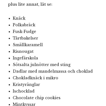
plus lite annat, låt se:
Knäck
Polkabräck
Fusk-Fudge
Tårtbakelser
Smällkaramell
Risnougat
Ingefärskola
Sötsalta julnötter med sting
Dadlar med mandelmassa och choklad
Chokladknäck i mikro
Kristyränglar
Ischocklad
Chocolate chip cookies
Mintkyssar