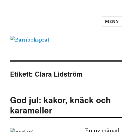
MENY
Barnboksprat
Etikett:
Clara Lidström
God jul: kakor, knäck och
karameller
En ny månad.