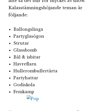
inte så det blir för mycket av show.
Kalasstämningshöjande teman är
följande:
Ballongslinga
Partyglasögon
Strutar
Glassbomb
Bål & isbitar
Havreflarn
Hullerombullertårta
Partyhattar
Godiskola
Femkamp