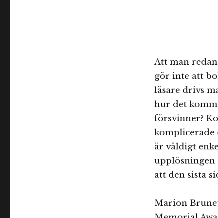
Att man redan 
gör inte att 
läsare drivs ma
hur det komme
försvinner? K
komplicerade 
är väldigt enke
upplösningen o
att den sista si
Marion Brunet
Memorial Awar