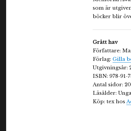
som är utgiven
böcker blir öv
Grått hav
Författare: M
Förlag:
Gilla 
Utgivningsår: 
ISBN: 978-91-7
Antal sidor: 2
Läsålder: Ung
Köp: tex hos
A