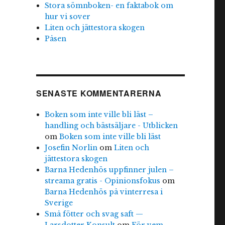
Stora sömnboken- en faktabok om
hur vi sover
Liten och jättestora skogen
Påsen
SENASTE KOMMENTARERNA
Boken som inte ville bli läst –
handling och bästsäljare - Utblicken
om
Boken som inte ville bli läst
Josefin Norlin
om
Liten och
jättestora skogen
Barna Hedenhös uppfinner julen –
streama gratis - Opinionsfokus
om
Barna Hedenhös på vinterresa i
Sverige
Små fötter och svag saft —
Larsdotter Konsult
om
För vem