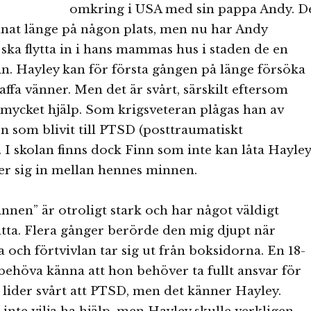
omkring i USA med sin pappa Andy. D
nnat länge på någon plats, men nu har Andy
 ska flytta in i hans mammas hus i staden de en
in. Hayley kan för första gången på länge försöka
affa vänner. Men det är svårt, särskilt eftersom
mycket hjälp. Som krigsveteran plågas han av
 som blivit till PTSD (posttraumatiskt
 I skolan finns dock Finn som inte kan låta Hayley
er sig in mellan hennes minnen.
nnen” är otroligt stark och har något väldigt
rätta. Flera gånger berörde den mig djupt när
 och förtvivlan tar sig ut från boksidorna. En 18-
 behöva känna att hon behöver ta fullt ansvar för
lider svårt att PTSD, men det känner Hayley.