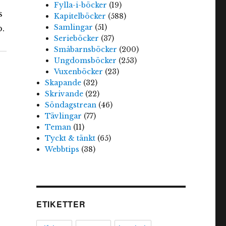
Fylla-i-böcker
(19)
s
Kapitelböcker
(588)
Samlingar
(51)
p.
Serieböcker
(37)
Småbarnsböcker
(200)
Ungdomsböcker
(253)
Vuxenböcker
(23)
Skapande
(32)
Skrivande
(22)
Söndagstrean
(46)
Tävlingar
(77)
Teman
(11)
Tyckt & tänkt
(65)
Webbtips
(38)
ETIKETTER