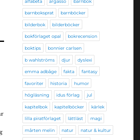
alfabeta
argasso
barnbok
barnboksprat
barnböcker
bilderbok
bilderböcker
bokförlaget opal
bokrecension
boktips
bonnier carlsen
b wahlströms
djur
dyslexi
emma adbåge
fakta
fantasy
favoriter
historia
humor
högläsning
idus förlag
jul
kapitelbok
kapitelböcker
kärlek
år
lilla piratförlaget
lättläst
magi
mårten melin
natur
natur & kultur
g