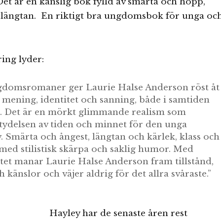
Det är en känslig bok fylld av smärta och hopp,
h längtan. En riktigt bra ungdomsbok för unga oc
ing lyder:
ungdomsromaner ger Laurie Halse Anderson röst åt
 mening, identitet och sanning, både i samtiden
en. Det är en mörkt glimmande realism som
tydelsen av tiden och minnet för den unga
. Smärta och ångest, längtan och kärlek, klass och
med stilistisk skärpa och saklig humor. Med
tet manar Laurie Halse Anderson fram tillstånd,
känslor och väjer aldrig för det allra svåraste.”
Hayley har de senaste åren rest