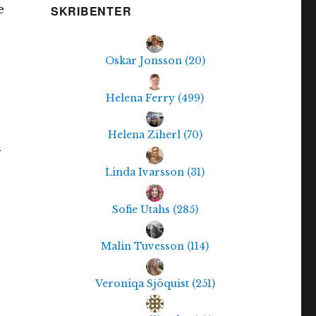
e
SKRIBENTER
Oskar Jonsson
(
20
)
Helena Ferry
(
499
)
Helena Ziherl
(
70
)
Linda Ivarsson
(
31
)
Sofie Utahs
(
285
)
Malin Tuvesson
(
114
)
Veroniqa Sjöquist
(
251
)