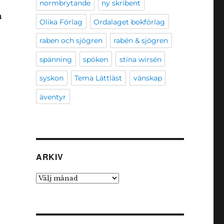
normbrytande
ny skribent
h
Olika Förlag
Ordalaget bokförlag
raben och sjögren
rabén & sjögren
spänning
spöken
stina wirsén
syskon
Tema Lättläst
vänskap
äventyr
ARKIV
Arkiv