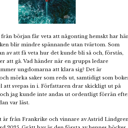
från början får veta att någonting hemskt har hä
boken blir mindre spännande utan tvärtom. Som
n av att få veta hur det kunde bli så och, förstås,
r att gå. Vad händer när en grupps ledare
ommer ungdomarna att klara sig? Det är
och mörka saker som reds ut, samtidigt som boke
l att svepas in i. Författaren drar skickligt ut på
ch jag kunde inte andas ut ordentligt förrän efte
dan var läst.
 är från Frankrike och vinnare av Astrid Lindgre
d 2025. Grått hav är den första av hennes böcker