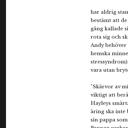
har aldrig sta
bestämt att de
gång kallade s
rota sig och sk
Andy behöver 
hemska minnen
stressyndrom).
vara utan bryt
”Skärvor av mi
viktigt att be
Hayleys smärta
åring ska inte
sin pappa som 