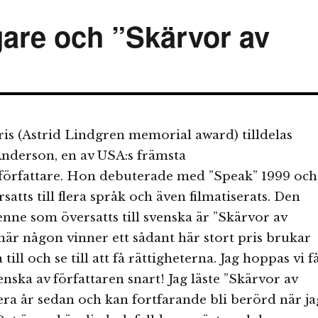
are och ”Skärvor av
s (Astrid Lindgren memorial award) tilldelas
nderson, en av USA:s främsta
rfattare. Hon debuterade med ”Speak” 1999 och
atts till flera språk och även filmatiserats. Den
nne som översatts till svenska är ”Skärvor av
r någon vinner ett sådant här stort pris brukar
till och se till att få rättigheterna. Jag hoppas vi f
nska av författaren snart! Jag läste ”Skärvor av
era år sedan och kan fortfarande bli berörd när ja