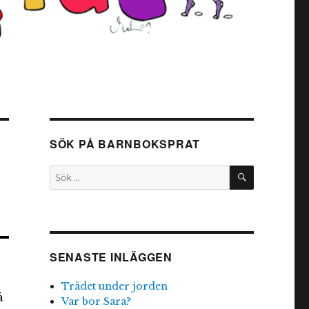
SÖK PÅ BARNBOKSPRAT
SÖK
Sök
efter:
SENASTE INLÄGGEN
Trädet under jorden
å
Var bor Sara?