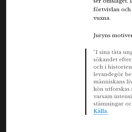
ser omslaget. 
ALMA-
förtvivlan oc
pristagare
och
vuxna.
”Skärvor
av
minnen”
Juryns motiver
”I sina täta 
sökandet efter
och i histori
levandegör be
människans liv
kön utforskas 
varsam intensi
stämningar och 
Källa.