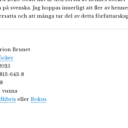
 på svenska. Jag hoppas innerligt att fler av henne
ersatta och att många tar del av detta författarska
arion Brunet
böcker
2025
813-643-8
08
a vuxna
dlibris
eller
Bokus