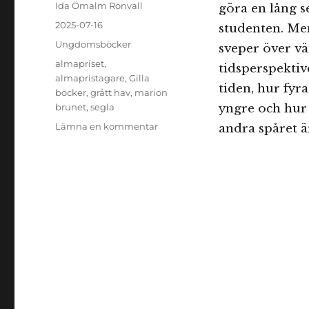
Författare
Ida Ömalm Ronvall
göra en lång se
Publicerat
2025-07-16
studenten. Men
den
Kategorier
Ungdomsböcker
sveper över vä
Etiketter
almapriset
,
tidsperspektive
almapristagare
,
Gilla
tiden, hur fyr
böcker
,
grått hav
,
marion
brunet
,
segla
yngre och hur 
till
Lämna en kommentar
andra spåret ä
Grått
hav