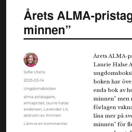
Årets ALMA-pristag
minnen”
Årets ALMA-pri
Laurie Halse A
Författare
Sofie Utahs
ungdomsboksfö
Publicerat
2023-03-14
boken har övers
den
Kategorier
Ungdomsböcker
enda bok av he
Etiketter
alma-pristagare
,
minnen” men nä
almapriset
,
laurie halse
förlagen vakna 
anderson
,
Lavender Lit
,
skärvorv av minnen
läsa mer på sve
till
Lämna en kommentar
minnen” för fl
Årets