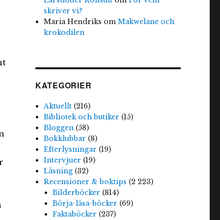
skriver vi?
Maria Hendriks
om
Makwelane och
krokodilen
nt
KATEGORIER
Aktuellt
(216)
Bibliotek och butiker
(15)
Bloggen
(58)
n
Bokklubbar
(8)
Efterlysningar
(19)
Intervjuer
(19)
r
Läsning
(32)
Recensioner & boktips
(2 223)
Bilderböcker
(814)
Börja-läsa-böcker
(69)
n
Faktaböcker
(237)