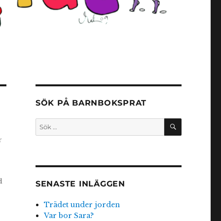
SÖK PÅ BARNBOKSPRAT
SÖK
Sök
efter:
r
d
SENASTE INLÄGGEN
Trädet under jorden
Var bor Sara?