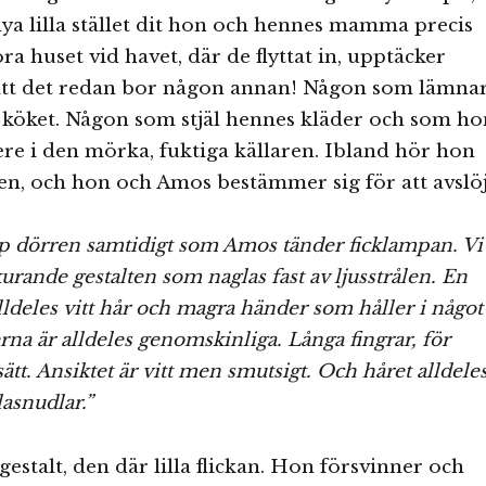
ya lilla stället dit hon och hennes mamma precis
stora huset vid havet, där de flyttat in, upptäcker
tt det redan bor någon annan! Någon som lämna
 i köket. Någon som stjäl hennes kläder och som ho
ere i den mörka, fuktiga källaren. Ibland hör hon
en, och hon och Amos bestämmer sig för att avslö
pp dörren samtidigt som Amos tänder ficklampan. Vi
kurande gestalten som naglas fast av ljusstrålen. En
lldeles vitt hår och magra händer som håller i något
rna är alldeles genomskinliga. Långa fingrar, för
sätt. Ansiktet är vitt men smutsigt. Och håret alldele
lasnudlar.”
estalt, den där lilla flickan. Hon försvinner och