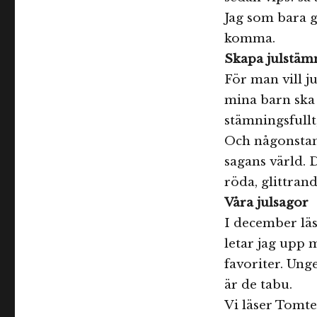
Julstämning
Jag som bara g
på
komma.
bok
Skapa julstäm
För man vill ju
mina barn ska 
stämningsfullt
Och någonstans
sagans värld. D
röda, glittran
Våra julsagor
I december läse
letar jag upp 
favoriter. Ung
är de tabu.
Vi läser Tomte