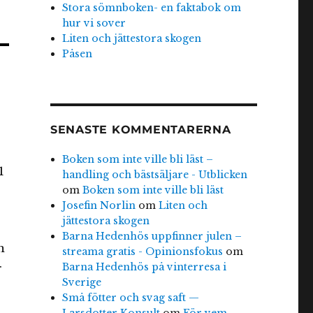
Stora sömnboken- en faktabok om
hur vi sover
Liten och jättestora skogen
Påsen
SENASTE KOMMENTARERNA
Boken som inte ville bli läst –
handling och bästsäljare - Utblicken
om
Boken som inte ville bli läst
Josefin Norlin
om
Liten och
jättestora skogen
Barna Hedenhös uppfinner julen –
m
streama gratis - Opinionsfokus
om
Barna Hedenhös på vinterresa i
r
Sverige
Små fötter och svag saft —
Larsdotter Konsult
om
För vem