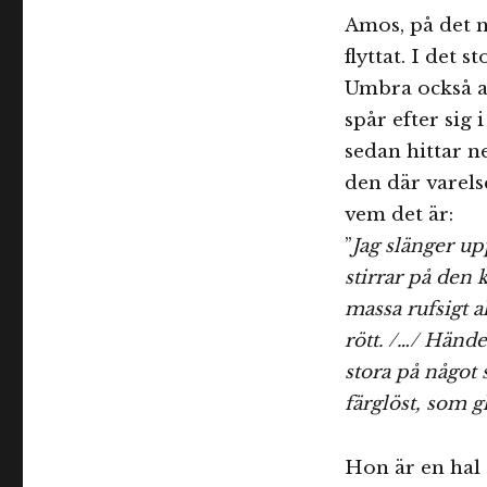
Amos, på det n
flyttat. I det 
Umbra också a
spår efter sig
sedan hittar n
den där varels
vem det är:
”
Jag slänger u
stirrar på den 
massa rufsigt a
rött. /…/ Hände
stora på något 
färglöst, som g
Hon är en hal g