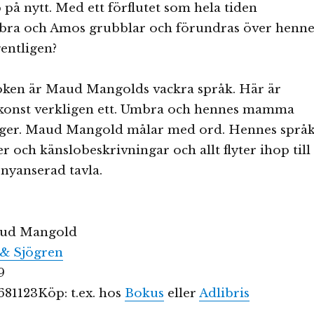
på nytt. Med ett förflutet som hela tiden
bra och Amos grubblar och förundras över henne
entligen?
boken är Maud Mangolds vackra språk. Här är
h konst verkligen ett. Umbra och hennes mamma
ger. Maud Mangold målar med ord. Hennes språ
er och känslobeskrivningar och allt flyter ihop till
nyanserad tavla.
aud Mangold
& Sjögren
9
81123Köp: t.ex. hos
Bokus
eller
Adlibris