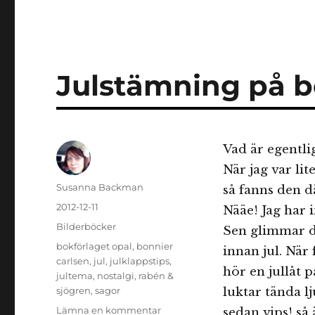
Julstämning på 
Vad är egentli
När jag var li
Författare
Susanna Backman
så fanns den dä
Publicerat
2012-12-11
Nääe! Jag har 
den
Kategorier
Bilderböcker
Sen glimmar de
Etiketter
bokförlaget opal
,
bonnier
innan jul. När 
carlsen
,
jul
,
julklappstips
,
hör en jullåt
jultema
,
nostalgi
,
rabén &
sjögren
,
sagor
luktar tända lj
till
Lämna en kommentar
sedan vips! så 