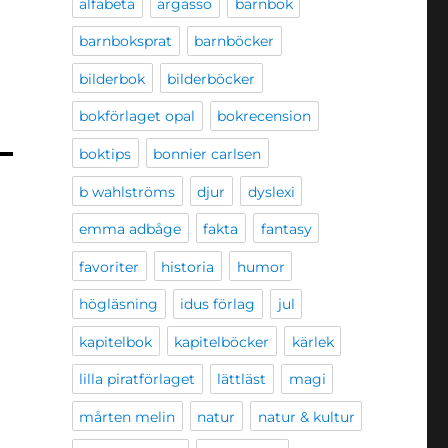
alfabeta
argasso
barnbok
barnboksprat
barnböcker
bilderbok
bilderböcker
bokförlaget opal
bokrecension
boktips
bonnier carlsen
b wahlströms
djur
dyslexi
emma adbåge
fakta
fantasy
favoriter
historia
humor
högläsning
idus förlag
jul
kapitelbok
kapitelböcker
kärlek
lilla piratförlaget
lättläst
magi
mårten melin
natur
natur & kultur