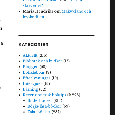
skriver vi?
Maria Hendriks
om
Makwelane och
krokodilen
r
n
ja
KATEGORIER
Aktuellt
(216)
Bibliotek och butiker
(15)
Bloggen
(58)
Bokklubbar
(8)
Efterlysningar
(19)
Intervjuer
(19)
s
Läsning
(32)
Recensioner & boktips
(2 223)
Bilderböcker
(814)
Börja-läsa-böcker
(69)
Faktaböcker
(237)