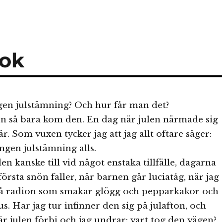
bok
gen julstämning? Och hur får man det?
ten så bara kom den. En dag när julen närmade sig
r. Som vuxen tycker jag att jag allt oftare säger:
ingen julstämning alls.
n kanske till vid något enstaka tillfälle, dagarna
första snön faller, när barnen går luciatåg, när jag
 på radion som smakar glögg och pepparkakor och
us. Har jag tur infinner den sig på julafton, och
är julen förbi och jag undrar: vart tog den vägen?