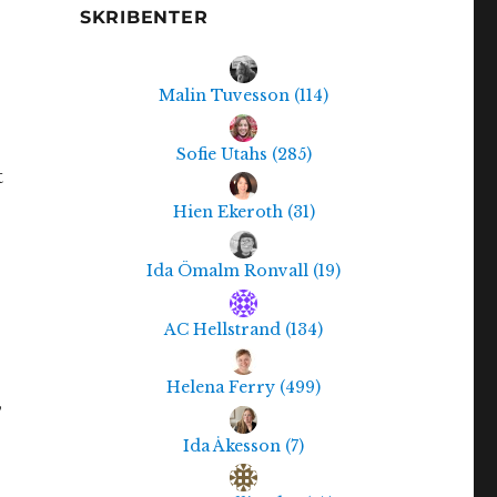
SKRIBENTER
Malin Tuvesson
(
114
)
Sofie Utahs
(
285
)
t
Hien Ekeroth
(
31
)
Ida Ömalm Ronvall
(
19
)
AC Hellstrand
(
134
)
Helena Ferry
(
499
)
,
Ida Åkesson
(
7
)