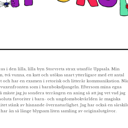
hus i den lilla, lilla byn Storvreta strax utanför Uppsala. Min
n, två vuxna, en katt och utökas snart ytterligare med ett antal
et och har en examen i retorisk och litterär kommunikation. Nä
l på vuxenfronten som i barnboksdjungeln. Eftersom mina egna
måste jag ju sondera terrängen en aning så att jag vet vad jag
oluta favoriter i barn- och ungdomsbokvärlden är magiska
itet stänk av hisnande övernaturlighet. Jag har också en särskil
h har än så länge blygsam liten samling av originalutgåvor.