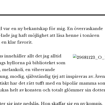
var en ny bekantskap för mig. En överraskande
 Hade jag haft möjlighet att läsa henne i tonåren
en klar favorit.
las
innehåller allt det jag alltid
ängs hyllorna på biblioteket som
, melankoli, en vibrerande
ng, modig, självständig tjej att inspireras av. Även
iskt har det rätt tufft med en bipolär mamma so
lukas helt av konsten och totalt glömmer sin dotte
r sig inte nedslås. Hon skaffar sig en ny kompis,