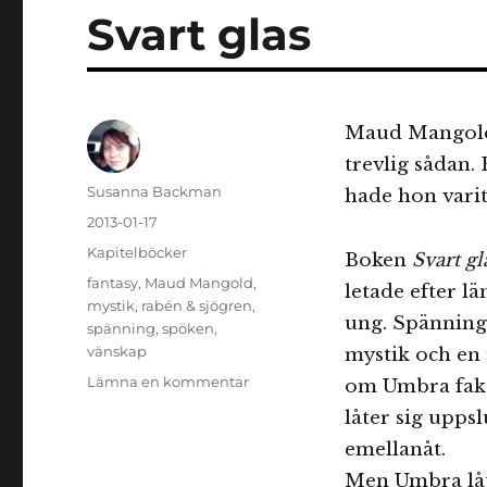
Svart glas
Maud Mangold 
trevlig sådan.
Författare
Susanna Backman
hade hon varit 
Publicerat
2013-01-17
den
Kategorier
Kapitelböcker
Boken
Svart g
Etiketter
fantasy
,
Maud Mangold
,
letade efter l
mystik
,
rabén & sjögren
,
ung. Spänning
spänning
,
spöken
,
vänskap
mystik och en u
till
Lämna en kommentar
om Umbra fakt
Svart
låter sig upps
glas
emellanåt.
Men Umbra låte