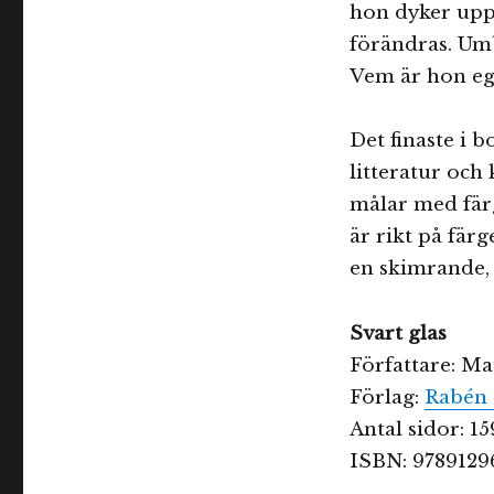
hon dyker upp 
förändras. Um
Vem är hon eg
Det finaste i 
litteratur oc
målar med fär
är rikt på färg
en skimrande, 
Svart glas
Författare: M
Förlag:
Rabén 
Antal sidor: 15
ISBN: 97891296