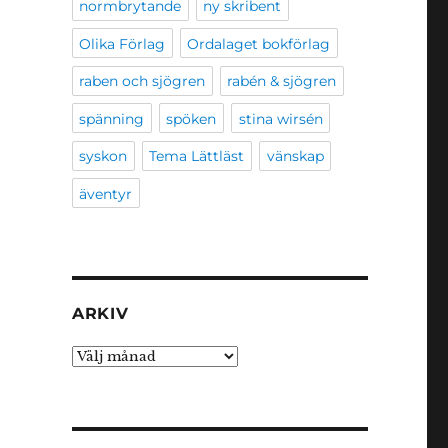
normbrytande
ny skribent
Olika Förlag
Ordalaget bokförlag
raben och sjögren
rabén & sjögren
spänning
spöken
stina wirsén
syskon
Tema Lättläst
vänskap
äventyr
ARKIV
Arkiv