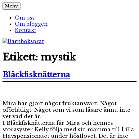
Hoppa
Meny
Barnboksprat
– en blogg om barnböcker
till
innehåll
Om oss
Om bloggen
Kontakt
Etikett:
mystik
Bläckfisknätterna
Mira har gjort något fruktansvärt. Något
oförlåtligt. Något som vi som läsare ännu inte
vet vad det är.
I Bläckfisknätterna får Mira och hennes
storasyster Kelly följa med sin mamma till Lilla
Havspensionatet under höstlovet. Det är inte