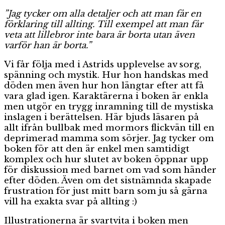
”Jag tycker om alla detaljer och att man får en
förklaring till allting. Till exempel att man får
veta att lillebror inte bara är borta utan även
varför han är borta.”
Vi får följa med i Astrids upplevelse av sorg,
spänning och mystik. Hur hon handskas med
döden men även hur hon längtar efter att få
vara glad igen. Karaktärerna i boken är enkla
men utgör en trygg inramning till de mystiska
inslagen i berättelsen. Här bjuds läsaren på
allt ifrån bullbak med mormors flickvän till en
deprimerad mamma som sörjer. Jag tycker om
boken för att den är enkel men samtidigt
komplex och hur slutet av boken öppnar upp
för diskussion med barnet om vad som händer
efter döden. Även om det sistnämnda skapade
frustration för just mitt barn som ju så gärna
vill ha exakta svar på allting :)
Illustrationerna är svartvita i boken men