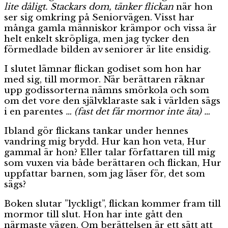
lite dåligt. Stackars dom, tänker flickan
när hon
ser sig omkring på Seniorvägen. Visst har
många gamla människor krämpor och vissa är
helt enkelt skröpliga, men jag tycker den
förmedlade bilden av seniorer är lite ensidig.
I slutet lämnar flickan godiset som hon har
med sig, till mormor. När berättaren räknar
upp godissorterna nämns smörkola och som
om det vore den självklaraste sak i världen sägs
i en parentes
… (fast det får mormor inte äta) …
Ibland gör flickans tankar under hennes
vandring mig brydd. Hur kan hon veta, Hur
gammal är hon? Eller talar författaren till mig
som vuxen via både berättaren och flickan, Hur
uppfattar barnen, som jag läser för, det som
sägs?
Boken slutar ”lyckligt”, flickan kommer fram till
mormor till slut. Hon har inte gått den
närmaste vägen. Om berättelsen är ett sätt att