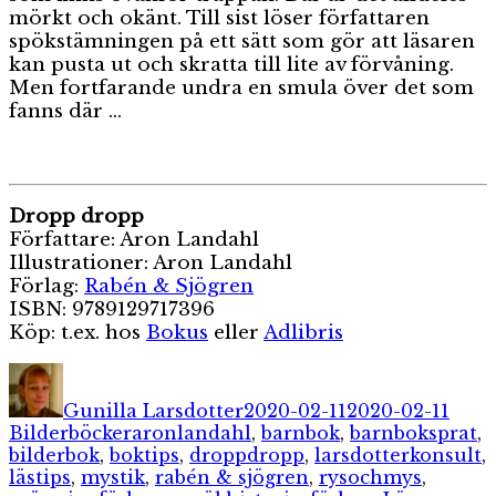
mörkt och okänt. Till sist löser författaren
spökstämningen på ett sätt som gör att läsaren
kan pusta ut och skratta till lite av förvåning.
Men fortfarande undra en smula över det som
fanns där …
Dropp dropp
Författare: Aron Landahl
Illustrationer: Aron Landahl
Förlag:
Rabén & Sjögren
ISBN: 9789129717396
Köp: t.ex. hos
Bokus
eller
Adlibris
Författare
Publicerat
Kate
den
Gunilla Larsdotter
2020-02-11
2020-02-11
Etiketter
Bilderböcker
aronlandahl
,
barnbok
,
barnboksprat
,
bilderbok
,
boktips
,
droppdropp
,
larsdotterkonsult
,
lästips
,
mystik
,
rabén & sjögren
,
rysochmys
,