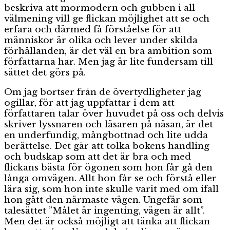
beskriva att mormodern och gubben i all
välmening vill ge flickan möjlighet att se och
erfara och därmed få förståelse för att
människor är olika och lever under skilda
förhållanden, är det väl en bra ambition som
författarna har. Men jag är lite fundersam till
sättet det görs på.
Om jag bortser från de övertydligheter jag
ogillar, för att jag uppfattar i dem att
författaren talar över huvudet på oss och delvis
skriver lyssnaren och läsaren på näsan, är det
en underfundig, mångbottnad och lite udda
berättelse. Det går att tolka bokens handling
och budskap som att det är bra och med
flickans bästa för ögonen som hon får gå den
långa omvägen. Allt hon får se och förstå eller
lära sig, som hon inte skulle varit med om ifall
hon gått den närmaste vägen. Ungefär som
talesättet ”Målet är ingenting, vägen är allt”.
Men det är också möjligt att tänka att flickan