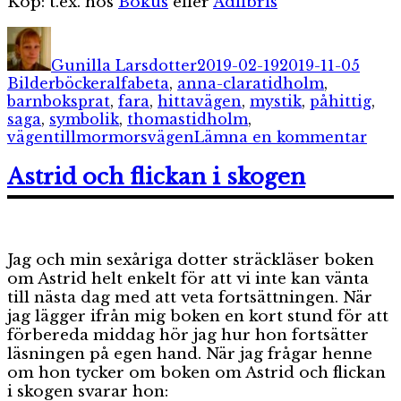
Köp: t.ex. hos
Bokus
eller
Adlibris
Författare
Publicerat
Kateg
den
Gunilla Larsdotter
2019-02-19
2019-11-05
Etiketter
Bilderböcker
alfabeta
,
anna-claratidholm
,
barnboksprat
,
fara
,
hittavägen
,
mystik
,
påhittig
,
saga
,
symbolik
,
thomastidholm
,
till
vägentillmormorsvägen
Lämna en kommentar
Väg
till
Astrid och flickan i skogen
Mor
Jag och min sexåriga dotter sträckläser boken
om Astrid helt enkelt för att vi inte kan vänta
till nästa dag med att veta fortsättningen. När
jag lägger ifrån mig boken en kort stund för att
förbereda middag hör jag hur hon fortsätter
läsningen på egen hand. När jag frågar henne
om hon tycker om boken om Astrid och flickan
i skogen svarar hon: