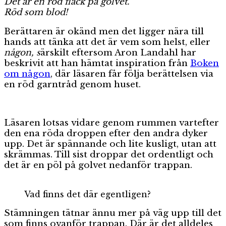
Det är en röd fläck på golvet.
Röd som blod!
Berättaren är okänd men det ligger nära till
hands att tänka att det är vem som helst, eller
någon, s
ärskilt eftersom Aron Landahl har
beskrivit att han hämtat inspiration från
Boken
om någon
, där läsaren får följa berättelsen via
en röd garntråd genom huset.
Läsaren lotsas vidare genom rummen vartefter
den ena röda droppen efter den andra dyker
upp. Det är spännande och lite kusligt, utan att
skrämmas. Till sist droppar det ordentligt och
det är en pöl på golvet nedanför trappan.
Vad finns det där egentligen?
Stämningen tätnar ännu mer på väg upp till det
som finns ovanför trappan. Där är det alldeles