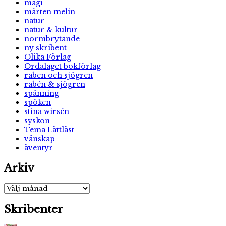
magi
mårten melin
natur
natur & kultur
normbrytande
ny skribent
Olika Förlag
Ordalaget bokförlag
raben och sjögren
rabén & sjögren
spänning
spöken
stina wirsén
syskon
Tema Lättläst
vänskap
äventyr
Arkiv
Arkiv
Skribenter