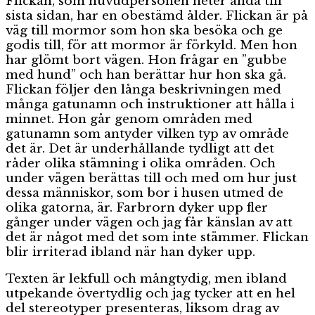
Flickan, som huvudpersonen heter ända till
sista sidan, har en obestämd ålder. Flickan är på
väg till mormor som hon ska besöka och ge
godis till, för att mormor är förkyld. Men hon
har glömt bort vägen. Hon frågar en ”gubbe
med hund” och han berättar hur hon ska gå.
Flickan följer den långa beskrivningen med
många gatunamn och instruktioner att hålla i
minnet. Hon går genom områden med
gatunamn som antyder vilken typ av område
det är. Det är underhållande tydligt att det
råder olika stämning i olika områden. Och
under vägen berättas till och med om hur just
dessa människor, som bor i husen utmed de
olika gatorna, är. Farbrorn dyker upp fler
gånger under vägen och jag får känslan av att
det är något med det som inte stämmer. Flickan
blir irriterad ibland när han dyker upp.
Texten är lekfull och mångtydig, men ibland
utpekande övertydlig och jag tycker att en hel
del stereotyper presenteras, liksom drag av