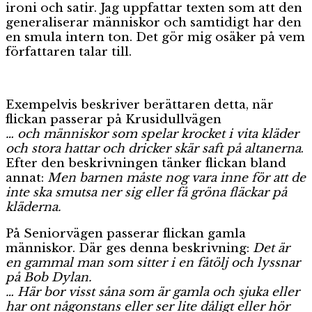
ironi och satir. Jag uppfattar texten som att den
generaliserar människor och samtidigt har den
en smula intern ton. Det gör mig osäker på vem
författaren talar till.
Exempelvis beskriver berättaren detta, när
flickan passerar på Krusidullvägen
… och människor som spelar krocket i vita kläder
och stora hattar och dricker skär saft på altanerna
.
Efter den beskrivningen tänker flickan bland
annat:
Men barnen måste nog vara inne för att de
inte ska smutsa ner sig eller få gröna fläckar på
kläderna.
På Seniorvägen passerar flickan gamla
människor. Där ges denna beskrivning:
Det är
en gammal man som sitter i en fåtölj och lyssnar
på Bob Dylan.
…
Här bor visst såna som är gamla och sjuka eller
har ont någonstans eller ser lite dåligt eller hör