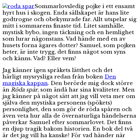
i
Sommarlovsledig pojke i ett ensamt
skogen
hyrt hus i skogen. Enda sällskapet är hans lite
godtrogne och obekymrade far. Allt utspelar sig
mitt i sommarens finaste tid. Litet samhälle,
mystisk bybo, ingen täckning och en hemlighet
som lurar någonstans. Vad hände med en av
husets forna ägares dotter? Samuel, som pojken
heter, är inte trygg, det finns något som syns
och känns. Vad? Eller vem?
Jag känner igen språkets lätthet och det
härligt mysrysliga redan från boken
Den
magiska kappan
. Den berörde mig dock större
än
Röda spår
, som ändå har sina kvaliteter. Men
jag känner på något sätt att jag vill veta mer om
själva den mystiska personens (spökets)
personlighet, den som gör de röda spåren och
även veta hur alla de övernaturliga händelserna
påverkar Samuel efter sommarlovet. Det finns
en djup tragik bakom historien. En bok del två
är det jag vill ha kanske? För vad händer när