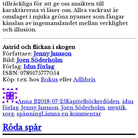
tillräckliga för att ge oss ansikten till
karaktärerna vi läser om. Allra vackrast är
omslaget i mjuka gröna nyanser som fångar
känslan av ingemanslandet mellan verklighet
och illusion.
Astrid och flickan i skogen
Författare:
Jenny Jansson
Bild:
Joen Söderholm
Förlag:
Idus förlag
ISBN: 9789175777054
Köp: t.ex. hos
Bokus
eller
Adlibris
Författare
Publicerat
Kategorier
Etiketter
den
Anna B
2018-07-25
Kapitelböcker
döden
,
idus
förlag
,
Jenny Jansson
,
Joen Söderholm
,
mystik
,
till
sorg
,
spänning
Lämna en kommentar
Astrid
och
Röda spår
flickan