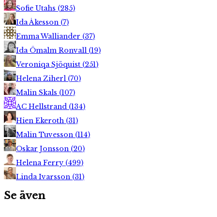
Sofie Utahs
(
285
)
Ida Åkesson
(
7
)
Emma Walliander
(
37
)
Ida Ömalm Ronvall
(
19
)
Veroniqa Sjöquist
(
251
)
Helena Ziherl
(
70
)
Malin Skals
(
107
)
AC Hellstrand
(
134
)
Hien Ekeroth
(
31
)
Malin Tuvesson
(
114
)
Oskar Jonsson
(
20
)
Helena Ferry
(
499
)
Linda Ivarsson
(
31
)
Se även