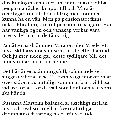
direkt någon semester, mamma måste jobba,
pengarna räcker knappt till och Mira är
övertygad om att hon aldrig mer kommer
kunna ha en vän. Men på pensionatet finns
också Ebrahim, son till pensionatets ägare. Han
har vänliga ögon och vänskap verkar vara
precis det han hade tänkt sig.
På nätterna drömmer Mira om den Vrede, ett
mystiskt havsmonster som är ute efter hämnd.
Och ju mer tiden går, desto tydligare blir det:
monstret är ute efter henne.
Det här är en stämningsfull, spännande och
suggestiv berättelse. Ett rysmysigt mörker vilar
över sidorna, samtidigt som man bara vill läsa
vidare för att förstå vad som hänt och vad som
ska hända.
Susanna Martelin balanserar skickligt mellan
myt och realism, mellan övernaturliga
drömmar och vardag med frånvarande