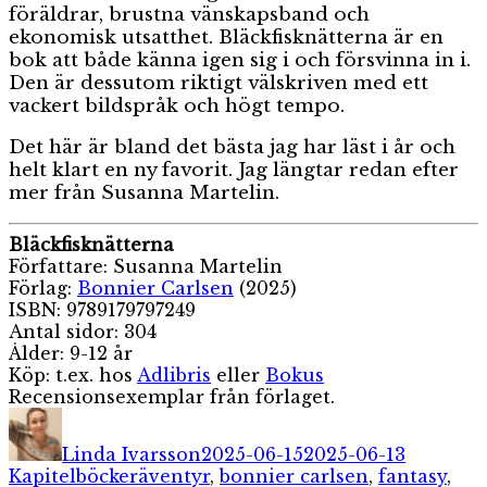
föräldrar, brustna vänskapsband och
ekonomisk utsatthet. Bläckfisknätterna är en
bok att både känna igen sig i och försvinna in i.
Den är dessutom riktigt välskriven med ett
vackert bildspråk och högt tempo.
Det här är bland det bästa jag har läst i år och
helt klart en ny favorit. Jag längtar redan efter
mer från Susanna Martelin.
Bläckfisknätterna
Författare: Susanna Martelin
Förlag:
Bonnier Carlsen
(2025)
ISBN: 9789179797249
Antal sidor: 304
Ålder: 9-12 år
Köp: t.ex. hos
Adlibris
eller
Bokus
Recensionsexemplar från förlaget.
Författare
Publicerat
Kategori
den
Linda Ivarsson
2025-06-15
2025-06-13
Etiketter
Kapitelböcker
äventyr
,
bonnier carlsen
,
fantasy
,