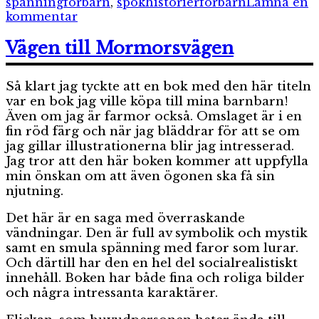
spänningförbarn
,
spökhistorierförbarn
Lämna en
till
kommentar
Dropp
dropp
Vägen till Mormorsvägen
Så klart jag tyckte att en bok med den här titeln
var en bok jag ville köpa till mina barnbarn!
Även om jag är farmor också. Omslaget är i en
fin röd färg och när jag bläddrar för att se om
jag gillar illustrationerna blir jag intresserad.
Jag tror att den här boken kommer att uppfylla
min önskan om att även ögonen ska få sin
njutning.
Det här är en saga med överraskande
vändningar. Den är full av symbolik och mystik
samt en smula spänning med faror som lurar.
Och därtill har den en hel del socialrealistiskt
innehåll. Boken har både fina och roliga bilder
och några intressanta karaktärer.