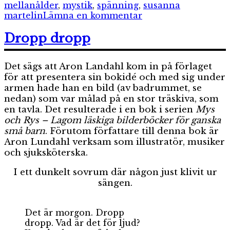
mellanålder
,
mystik
,
spänning
,
susanna
till
martelin
Lämna en kommentar
Bläckfisknätterna
Dropp dropp
Det sägs att Aron Landahl kom in på förlaget
för att presentera sin bokidé och med sig under
armen hade han en bild (av badrummet, se
nedan) som var målad på en stor träskiva, som
en tavla. Det resulterade i en bok i serien
Mys
och Rys – Lagom läskiga bilderböcker för ganska
små barn
. Förutom författare till denna bok är
Aron Lundahl verksam som illustratör, musiker
och sjuksköterska.
I ett dunkelt sovrum där någon just klivit ur
sängen.
Det är morgon. Dropp
dropp. Vad är det för ljud?