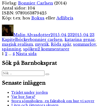
Förlag:
Bonnier Carlsen
(2014)
Antal sidor: 104
ISBN: 9789163879425
Köp: t.ex. hos
Bokus
eller
Adlibris
Författare
Publicerat
Kateg
den
Malin Alvasdotter
2015-04-23
2015-04-23
Etiketter
Kapitelböcker
bonnier carlsen
,
katarina genar
,
magisk realism
,
mystik
,
Röda spår
,
sommarlov
,
till
spänning
,
spöken
2 kommentarer
Sidnumrering
Sida
Sida
Sida
Röda
1
2
…
4
Nästa sida
spår
för
Sök på Barnboksprat
inlägg
Sök
Sök
efter:
Senaste inläggen
Trädet under jorden
Var bor Sara?
Stora sömnboken- en faktabok om hur vi sover
Liten och jättestora skogen