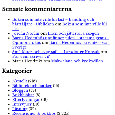
Senaste kommentarerna
Boken som inte ville bli läst – handling och
bästsäljare - Utblicken
om
Boken som inte ville bli
läst
Josefin Norlin
om
Liten och jättestora skogen
Barna Hedenhös uppfinner julen – streama gratis -
Opinionsfokus
om
Barna Hedenhös på vinterresa i
Sverige
Små fötter och svag saft — Larsdotter Konsult
om
För vem skriver vi?
Maria Hendriks
om
Makwelane och krokodilen
Kategorier
Aktuellt
(216)
Bibliotek och butiker
(15)
Bloggen
(58)
Bokklubbar
(8)
Efterlysningar
(19)
Intervjuer
(19)
Läsning
(32)
Recensioner & boktips
(2 225)