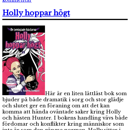
Ett
nytt
Holly hoppar högt
Skåhlbergskt
äventyr
Här är en liten lättläst bok som
bjuder på både dramatik i sorg och stor glädje
och slutet ger en föraning om att det kan
komma att hända oväntade saker kring Holly
och hästen Hunter. I bokens handling vävs både
fördomar och konflikter kring människor som