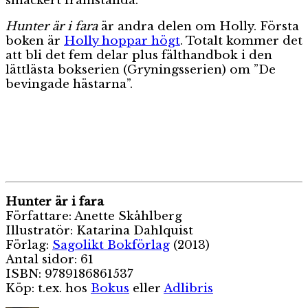
smäckert framställda.
Hunter är i fara
är andra delen om Holly. Första
boken är
Holly hoppar högt
. Totalt kommer det
att bli det fem delar plus fälthandbok i den
lättlästa bokserien (Gryningsserien) om ”De
bevingade hästarna”.
Hunter är i fara
Författare: Anette Skåhlberg
Illustratör: Katarina Dahlquist
Förlag:
Sagolikt Bokförlag
(2013)
Antal sidor: 61
ISBN: 9789186861537
Köp: t.ex. hos
Bokus
eller
Adlibris