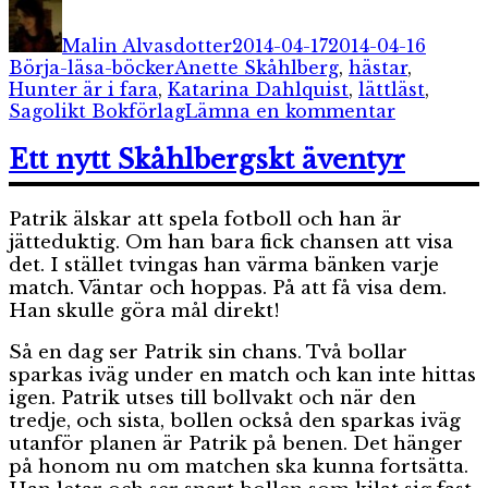
Författare
Publicerat
Katego
den
Malin Alvasdotter
2014-04-17
2014-04-16
Etiketter
Börja-läsa-böcker
Anette Skåhlberg
,
hästar
,
Hunter är i fara
,
Katarina Dahlquist
,
lättläst
,
till
Sagolikt Bokförlag
Lämna en kommentar
Hunter
är
Ett nytt Skåhlbergskt äventyr
i
fara
Patrik älskar att spela fotboll och han är
jätteduktig. Om han bara fick chansen att visa
det. I stället tvingas han värma bänken varje
match. Väntar och hoppas. På att få visa dem.
Han skulle göra mål direkt!
Så en dag ser Patrik sin chans. Två bollar
sparkas iväg under en match och kan inte hittas
igen. Patrik utses till bollvakt och när den
tredje, och sista, bollen också den sparkas iväg
utanför planen är Patrik på benen. Det hänger
på honom nu om matchen ska kunna fortsätta.