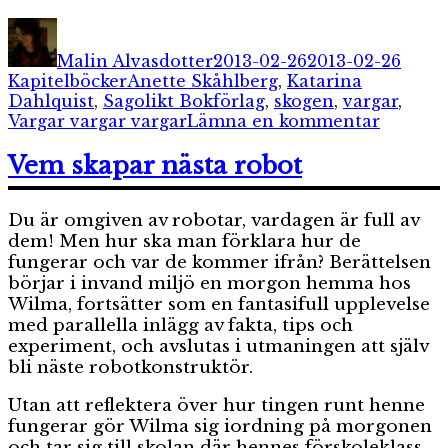
Författare
Publicerat
Kateg
den
Malin Alvasdotter
2013-02-26
2013-02-26
Etiketter
Kapitelböcker
Anette Skåhlberg
,
Katarina
Dahlquist
,
Sagolikt Bokförlag
,
skogen
,
vargar
,
till
Vargar vargar vargar
Lämna en kommentar
Vargar
vargar
Vem skapar nästa robot
vargar
Du är omgiven av robotar, vardagen är full av
dem! Men hur ska man förklara hur de
fungerar och var de kommer ifrån? Berättelsen
börjar i invand miljö en morgon hemma hos
Wilma, fortsätter som en fantasifull upplevelse
med parallella inlägg av fakta, tips och
experiment, och avslutas i utmaningen att själv
bli näste robotkonstruktör.
Utan att reflektera över hur tingen runt henne
fungerar gör Wilma sig iordning på morgonen
och tar sig till skolan där hennes förskoleklass