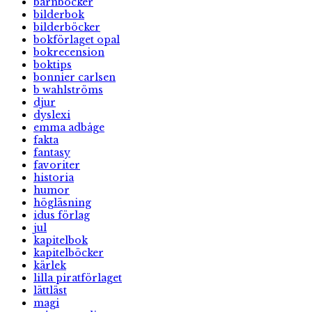
barnböcker
bilderbok
bilderböcker
bokförlaget opal
bokrecension
boktips
bonnier carlsen
b wahlströms
djur
dyslexi
emma adbåge
fakta
fantasy
favoriter
historia
humor
högläsning
idus förlag
jul
kapitelbok
kapitelböcker
kärlek
lilla piratförlaget
lättläst
magi