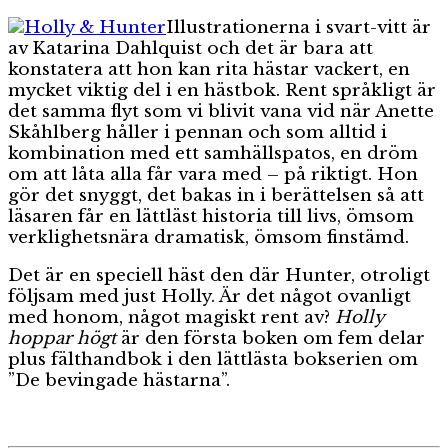
Illustrationerna i svart-vitt är
av Katarina Dahlquist och det är bara att
konstatera att hon kan rita hästar vackert, en
mycket viktig del i en hästbok. Rent språkligt är
det samma flyt som vi blivit vana vid när Anette
Skåhlberg håller i pennan och som alltid i
kombination med ett samhällspatos, en dröm
om att låta alla får vara med – på riktigt. Hon
gör det snyggt, det bakas in i berättelsen så att
läsaren får en lättläst historia till livs, ömsom
verklighetsnära dramatisk, ömsom finstämd.
Det är en speciell häst den där Hunter, otroligt
följsam med just Holly. Är det något ovanligt
med honom, något magiskt rent av?
Holly
hoppar högt
är den första boken om fem delar
plus fälthandbok i den lättlästa bokserien om
”De bevingade hästarna”.