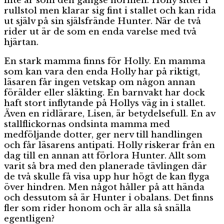
inte är som den gängse normen. Holly sitter i
rullstol men klarar sig fint i stallet och kan rida
ut själv på sin själsfrände Hunter. När de två
rider ut är de som en enda varelse med två
hjärtan.
En stark mamma finns för Holly. En mamma
som kan vara den enda Holly har på riktigt,
läsaren får ingen vetskap om någon annan
förälder eller släkting. En barnvakt har dock
haft stort inflytande på Hollys väg in i stallet.
Även en ridlärare, Lisen, är betydelsefull. En av
stallflickornas ondsinta mamma med
medföljande dotter, ger nerv till handlingen
och får läsarens antipati. Holly riskerar från en
dag till en annan att förlora Hunter. Allt som
varit så bra med den planerade tävlingen där
de två skulle få visa upp hur högt de kan flyga
över hindren. Men något håller på att hända
och dessutom så är Hunter i obalans. Det finns
fler som rider honom och är alla så snälla
egentligen?