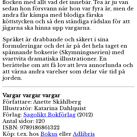
flocken med allt vad det innebär. Tea är ju van
sedan hon försvann när hon var fyra år, men de
andra får kämpa med blodiga färska
köttstycken och så den ständiga rädslan för att
jägarna ska hinna upp vargarna.
Språket är drabbande och säkert i sina
formuleringar och det är på det hela taget en
spännande bokserie (Skymningsserien) med
svartvita dramatiska illustrationer. En
berättelse om att få lov att leva annorlunda och
att värna andra varelser som delar vår tid på
jorden.
Vargar vargar vargar
Författare: Anette Skåhlberg
Illustratör: Katarina Dahlquist
Förlag:
Sagolikt Bokförlag
(2012)
Antal sidor: 120
ISBN: 9789186861322
Köp: t.ex. hos
Bokus
eller
Adlibris