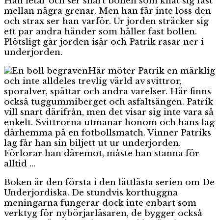
Han letar och ser snart bollen som kilat sig fast
mellan några grenar. Men han får inte loss den
och strax ser han varför. Ur jorden sträcker sig
ett par andra händer som håller fast bollen.
Plötsligt går jorden isär och Patrik rasar ner i
underjorden.
Här möter Patrik en märklig
och inte alldeles trevlig värld av svittror,
sporalver, spättar och andra varelser. Här finns
också tuggummiberget och asfaltsängen. Patrik
vill snart därifrån, men det visar sig inte vara så
enkelt. Svittrorna utmanar honom och hans lag
därhemma på en fotbollsmatch. Vinner Patriks
lag får han sin biljett ut ur underjorden.
Förlorar han däremot, måste han stanna för
alltid …
Boken är den första i den lättlästa serien om De
Underjordiska. De stundvis korthuggna
meningarna fungerar dock inte enbart som
verktyg för nybörjarläsaren, de bygger också