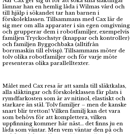
När Cax ger sig ut för att söka sina släktingar
lämnar han en hemlig låda i Wilmas vård och
till hjälp i sökandet tar han barnen i
förskoleklassen. Tillsammans med Cax lär de
sig mer om alla apparater i sin egen omgivning
och grupperar dem i robotfamiljer, exempelvis
familjen Tryckochstyr (knappar och kontroller)
och familjen Byggochbaka (alltifrån
borrmaskin till elvisp). Tillsammans möter de
tolv olika robotfamiljer och för varje möte
presenteras olika parallelltexter.
Målet med Cax resa är att samla till släktkalas,
alla släktingar och förskoleklassen får plats i
rymdfarkosten som är av nitinol, elastiskt och
starkare än stål. Tolv familjer – men de kanske
snart blir tretton! Vilken familj kan det vara
som behövs för att komplettera, vilken
uppfinning kommer här näst… det finns ju en
låda som väntar. Men vem väntar den på och