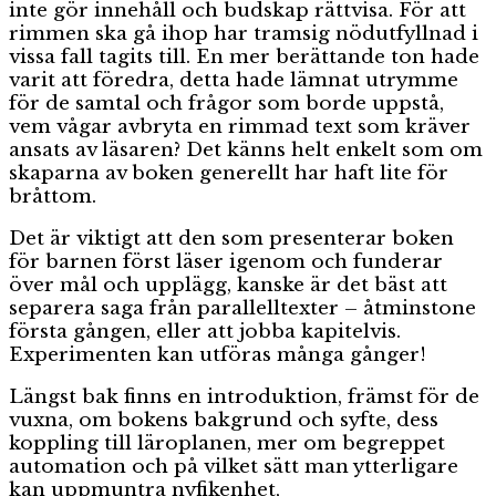
inte gör innehåll och budskap rättvisa. För att
rimmen ska gå ihop har tramsig nödutfyllnad i
vissa fall tagits till. En mer berättande ton hade
varit att föredra, detta hade lämnat utrymme
för de samtal och frågor som borde uppstå,
vem vågar avbryta en rimmad text som kräver
ansats av läsaren? Det känns helt enkelt som om
skaparna av boken generellt har haft lite för
bråttom.
Det är viktigt att den som presenterar boken
för barnen först läser igenom och funderar
över mål och upplägg, kanske är det bäst att
separera saga från parallelltexter – åtminstone
första gången, eller att jobba kapitelvis.
Experimenten kan utföras många gånger!
Längst bak finns en introduktion, främst för de
vuxna, om bokens bakgrund och syfte, dess
koppling till läroplanen, mer om begreppet
automation och på vilket sätt man ytterligare
kan uppmuntra nyfikenhet,