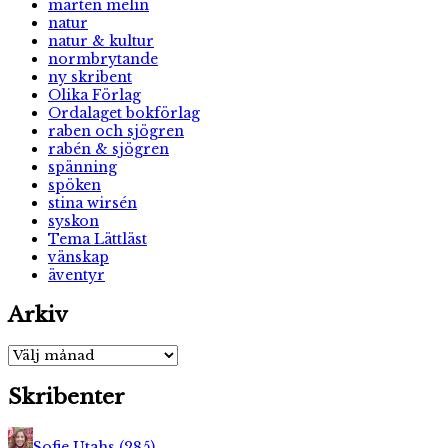
mårten melin
natur
natur & kultur
normbrytande
ny skribent
Olika Förlag
Ordalaget bokförlag
raben och sjögren
rabén & sjögren
spänning
spöken
stina wirsén
syskon
Tema Lättläst
vänskap
äventyr
Arkiv
Arkiv
Skribenter
Sofie Utahs
(
285
)