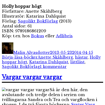
Holly hoppar högt
Författare: Anette Skåhlberg
Illustratör: Katarina Dahlquist
Förlag:
Sagolikt Bokförlag
(2013)
Antal sidor: 61
ISBN: 9789186861209
Köp: t.ex. hos
Bokus
eller
Adlibris
Författare
Publicerat
Kateg
den
Malin Alvasdotter
2013-05-23
2014-04-15
Etiketter
Börja-läsa-böcker
Anette Skåhlberg
,
hästar
,
Holly
hoppar högt
,
Katarina Dahlquist
,
lättläst
,
till
Sagolikt Bokförlag
1 kommentar
Holly
hoppar
Vargar vargar vargar
högt
Så är den här, den
avslutande och tredje delen i serien om
tvillingarna Sandra och Tea och vargflocken i
skogen. I de två första böckerna:
Syster Varg