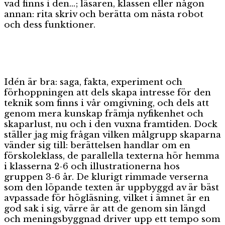
vad finns i den…; läsaren, klassen eller någon
annan: rita skriv och berätta om nästa robot
och dess funktioner.
Idén är bra: saga, fakta, experiment och
förhoppningen att dels skapa intresse för den
teknik som finns i vår omgivning, och dels att
genom mera kunskap främja nyfikenhet och
skaparlust, nu och i den vuxna framtiden. Dock
ställer jag mig frågan vilken målgrupp skaparna
vänder sig till: berättelsen handlar om en
förskoleklass, de parallella texterna hör hemma
i klasserna 2-6 och illustrationerna hos
gruppen 3-6 år. De klurigt rimmade verserna
som den löpande texten är uppbyggd av är bäst
avpassade för högläsning, vilket i ämnet är en
god sak i sig, värre är att de genom sin längd
och meningsbyggnad driver upp ett tempo som