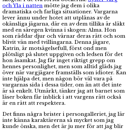
och Yla i natten
mötte jag dem i olika
dramatiska och farliga situationer. Vargarna
lever ännu under hotet att utplånas av de
okänsliga jägarna, där en av dem tillika är släkt
med en säregen kvinna i skogen: Alma. Hon
som räddar djur och värnar deras rätt och som
blivit vän med tvillingarna. Denna jägare,
Katrin, är motsägelsefull, först ond men
plötsligt på slutet uppgiven och ledsen för det
hon åsamkat. Jag får inget riktigt grepp om
hennes personlighet, men som alltid gläds jag
över när vargjägare framställs som idioter. Kan
inte hjälpa det, men någon bör väl vara på
vargarnas sida i dessa tider, om än att det inte
är så enkelt. Utmärkt, tänker jag att barnet som
läser boken får inblick i att vargens rätt också
är en rätt att respektera.
Det finns några brister i persongalleriet, jag lär
inte känna karaktärerna så mycket som jag
kunde önska, men det är ju mer för att jag blir