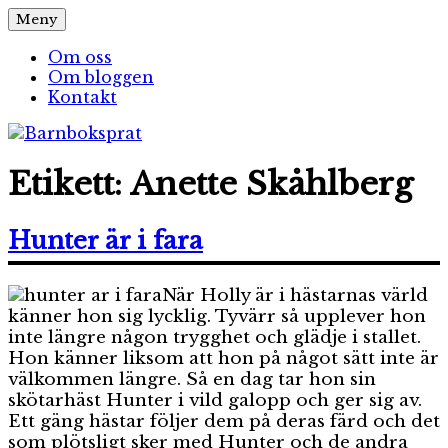
Hoppa
Meny
Barnboksprat
– en blogg om barnböcker
till
innehåll
Om oss
Om bloggen
Kontakt
Etikett:
Anette Skåhlberg
Hunter är i fara
När Holly är i hästarnas värld
känner hon sig lycklig. Tyvärr så upplever hon
inte längre någon trygghet och glädje i stallet.
Hon känner liksom att hon på något sätt inte är
välkommen längre. Så en dag tar hon sin
skötarhäst Hunter i vild galopp och ger sig av.
Ett gäng hästar följer dem på deras färd och det
som plötsligt sker med Hunter och de andra