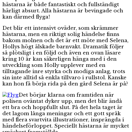
hästarna är både fantastiskt och fullständigt
härligt absurt. Alla hästarna är bevingade och
kan därmed flyga!
Det blir ett intensivt oväder, som skrämmer
hästarna, men en riktigt solig händelse finns
bakom molnen och det är ett möte med Selena,
Hollys högt älskade barnvakt. Dramatik följer
så plötsligt i en följd och även en ovan läsare
kring 10 år kan säkerligen hänga med i den
utveckling som Holly upplever med en
tilltagande inre styrka och modiga anlag, trots
sin inte alltid så enkla tillvaro i rullstol. Kanske
kan hon få börja rida på den gård Selena är på?
Det börjar klarna om framtiden när
polisen oväntat dyker upp, men det blir ändå
ett bra och hoppfullt slut. På det hela taget är
det lagom långa meningar och ett gott språk
med flera svartvita illustrationer, insprängda i
händelseförloppet. Speciellt hästarna är mycket