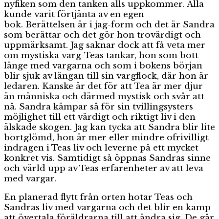
nyfiken som den tanken alls uppkommer. Alla
kunde varit förtjänta av en egen
bok. Berättelsen är i jag-form och det är Sandra
som berättar och det gör hon trovärdigt och
uppmärksamt. Jag saknar dock att få veta mer
om mystiska varg-Teas tankar, hon som bott
länge med vargarna och som i bokens början
blir sjuk av längan till sin vargflock, där hon är
ledaren. Kanske är det för att Tea är mer djur
än människa och därmed mystisk och svår att
nå. Sandra kämpar så för sin tvillingsysters
möjlighet till ett värdigt och riktigt liv i den
älskade skogen. Jag kan tycka att Sandra blir lite
bortglömd, hon är mer eller mindre ofrivilligt
indragen i Teas liv och leverne på ett mycket
konkret vis. Samtidigt så öppnas Sandras sinne
och värld upp av Teas erfarenheter av att leva
med vargar.
En planerad flytt från orten hotar Teas och
Sandras liv med vargarna och det blir en kamp
att övertala föräldrarna till att ändra sig. De går