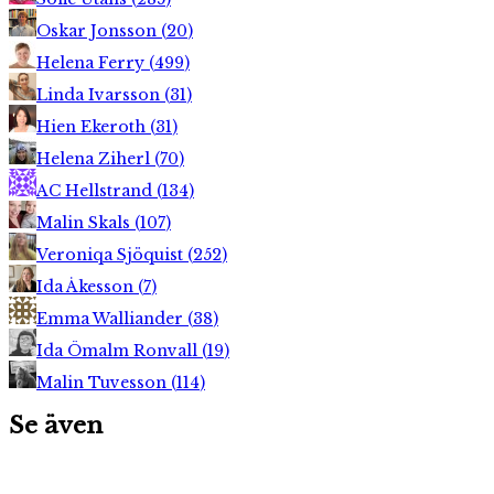
Oskar Jonsson
(
20
)
Helena Ferry
(
499
)
Linda Ivarsson
(
31
)
Hien Ekeroth
(
31
)
Helena Ziherl
(
70
)
AC Hellstrand
(
134
)
Malin Skals
(
107
)
Veroniqa Sjöquist
(
252
)
Ida Åkesson
(
7
)
Emma Walliander
(
38
)
Ida Ömalm Ronvall
(
19
)
Malin Tuvesson
(
114
)
Se även