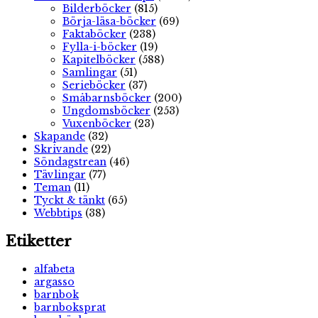
Bilderböcker
(815)
Börja-läsa-böcker
(69)
Faktaböcker
(238)
Fylla-i-böcker
(19)
Kapitelböcker
(588)
Samlingar
(51)
Serieböcker
(37)
Småbarnsböcker
(200)
Ungdomsböcker
(253)
Vuxenböcker
(23)
Skapande
(32)
Skrivande
(22)
Söndagstrean
(46)
Tävlingar
(77)
Teman
(11)
Tyckt & tänkt
(65)
Webbtips
(38)
Etiketter
alfabeta
argasso
barnbok
barnboksprat