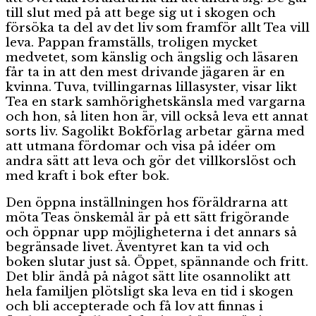
till slut med på att bege sig ut i skogen och
försöka ta del av det liv som framför allt Tea vill
leva. Pappan framställs, troligen mycket
medvetet, som känslig och ängslig och läsaren
får ta in att den mest drivande jägaren är en
kvinna. Tuva, tvillingarnas lillasyster, visar likt
Tea en stark samhörighetskänsla med vargarna
och hon, så liten hon är, vill också leva ett annat
sorts liv. Sagolikt Bokförlag arbetar gärna med
att utmana fördomar och visa på idéer om
andra sätt att leva och gör det villkorslöst och
med kraft i bok efter bok.
Den öppna inställningen hos föräldrarna att
möta Teas önskemål är på ett sätt frigörande
och öppnar upp möjligheterna i det annars så
begränsade livet. Äventyret kan ta vid och
boken slutar just så. Öppet, spännande och fritt.
Det blir ändå på något sätt lite osannolikt att
hela familjen plötsligt ska leva en tid i skogen
och bli accepterade och få lov att finnas i