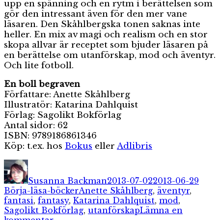
upp en spänning och en rytm i berättelsen som
gör den intressant även för den mer vane
läsaren. Den Skåhlbergska tonen saknas inte
heller. En mix av magi och realism och en stor
skopa allvar är receptet som bjuder läsaren på
en berättelse om utanförskap, mod och äventyr.
Och lite fotboll.
En boll begraven
Författare: Anette Skåhlberg
Illustratör: Katarina Dahlquist
Förlag: Sagolikt Bokförlag
Antal sidor: 62
ISBN: 9789186861346
Köp: t.ex. hos
Bokus
eller
Adlibris
Författare
Publicerat
Kate
den
Susanna Backman
2013-07-02
2013-06-29
Etiketter
Börja-läsa-böcker
Anette Skåhlberg
,
äventyr
,
fantasi
,
fantasy
,
Katarina Dahlquist
,
mod
,
Sagolikt Bokförlag
,
utanförskap
Lämna en
till
kommentar