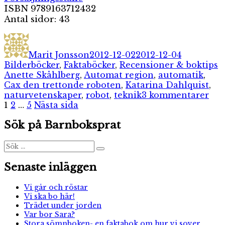
ISBN 9789163712432
Antal sidor: 43
Författare
Publicerat
Kategorie
den
Marit Jonsson
2012-12-02
2012-12-04
E
Bilderböcker
,
Faktaböcker
,
Recensioner & boktips
Anette Skåhlberg
,
Automat region
,
automatik
,
Cax den trettonde roboten
,
Katarina Dahlquist
,
till
naturvetenskaper
,
robot
,
teknik
3 kommentarer
Sidnumrering
Sida
Sida
Sida
Ve
1
2
…
5
Nästa sida
ska
för
Sök på Barnboksprat
näs
inlägg
rob
Sök
Sök
efter:
Senaste inläggen
Vi går och röstar
Vi ska bo här!
Trädet under jorden
Var bor Sara?
Stora sömnboken- en faktabok om hur vi sover