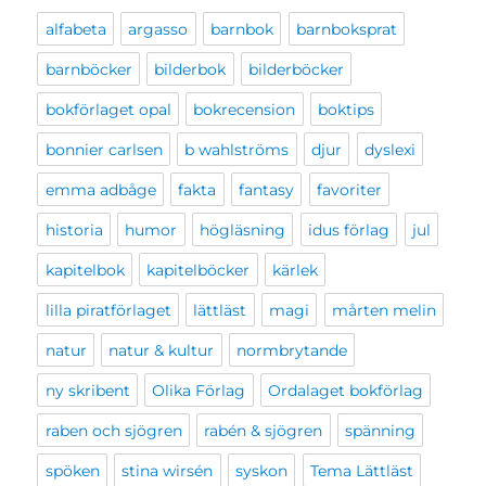
alfabeta
argasso
barnbok
barnboksprat
barnböcker
bilderbok
bilderböcker
bokförlaget opal
bokrecension
boktips
bonnier carlsen
b wahlströms
djur
dyslexi
emma adbåge
fakta
fantasy
favoriter
historia
humor
högläsning
idus förlag
jul
kapitelbok
kapitelböcker
kärlek
lilla piratförlaget
lättläst
magi
mårten melin
natur
natur & kultur
normbrytande
ny skribent
Olika Förlag
Ordalaget bokförlag
raben och sjögren
rabén & sjögren
spänning
spöken
stina wirsén
syskon
Tema Lättläst