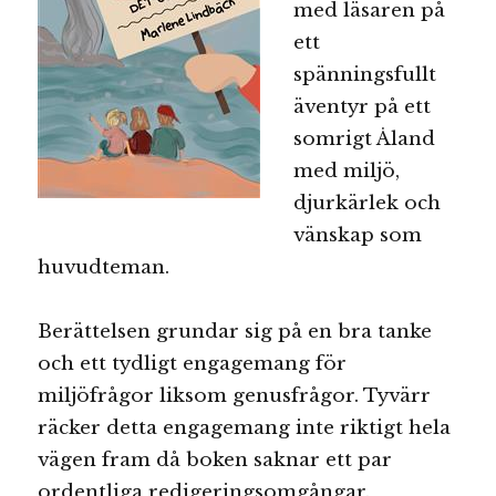
med läsaren på
ett
spänningsfullt
äventyr på ett
somrigt Åland
med miljö,
djurkärlek och
vänskap som
huvudteman.
Berättelsen grundar sig på en bra tanke
och ett tydligt engagemang för
miljöfrågor liksom genusfrågor. Tyvärr
räcker detta engagemang inte riktigt hela
vägen fram då boken saknar ett par
ordentliga
redigeringsomgångar.