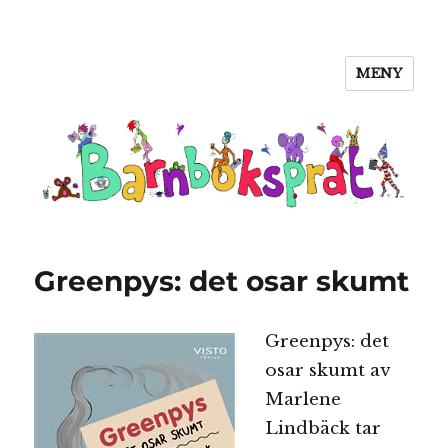
MENY
Barnboksprat
Greenpys: det osar skumt
Greenpys: det
osar skumt av
Marlene
Lindbäck tar