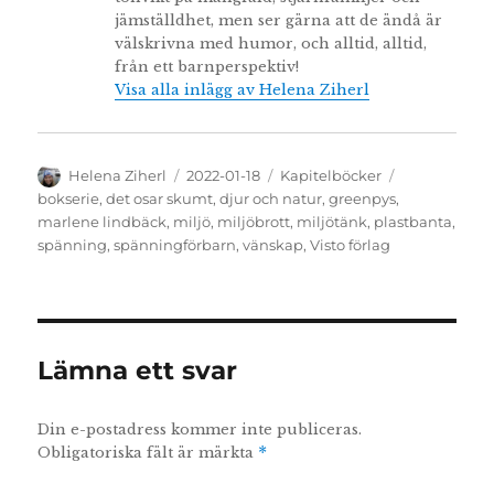
jämställdhet, men ser gärna att de ändå är
välskrivna med humor, och alltid, alltid,
från ett barnperspektiv!
Visa alla inlägg av Helena Ziherl
Författare
Publicerat
Kategorier
Etiketter
Helena Ziherl
2022-01-18
Kapitelböcker
den
bokserie
,
det osar skumt
,
djur och natur
,
greenpys
,
marlene lindbäck
,
miljö
,
miljöbrott
,
miljötänk
,
plastbanta
,
spänning
,
spänningförbarn
,
vänskap
,
Visto förlag
Lämna ett svar
Din e-postadress kommer inte publiceras.
Obligatoriska fält är märkta
*