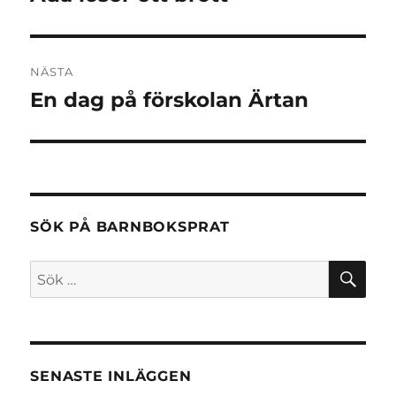
inlägg:
NÄSTA
En dag på förskolan Ärtan
Nästa
inlägg:
SÖK PÅ BARNBOKSPRAT
SÖ
Sök
efter:
SENASTE INLÄGGEN