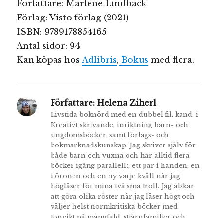
Författare: Marlene Lindbäck
Förlag: Visto förlag (2021)
ISBN: 9789178854165
Antal sidor: 94
Kan köpas hos
Adlibris
,
Bokus
med flera.
Författare:
Helena Ziherl
Livstida boknörd med en dubbel fil. kand. i
Kreativt skrivande, inriktning barn- och
ungdomsböcker, samt förlags- och
bokmarknadskunskap. Jag skriver själv för
både barn och vuxna och har alltid flera
böcker igång parallellt, ett par i handen, en
i öronen och en ny varje kväll när jag
högläser för mina två små troll. Jag älskar
att göra olika röster när jag läser högt och
väljer helst normkritiska böcker med
tonvikt på mångfald, stjärnfamiljer och