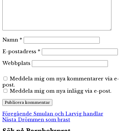
Namn
*
E-postadress
*
Webbplats
Meddela mig om nya kommentarer via e-
post.
Meddela mig om nya inlägg via e-post.
Inläggsnavigering
Föregående
Föregående
Smulan och Larvig handlar
Nästa
inlägg:
Nästa
Drömmen som brast
inlägg: