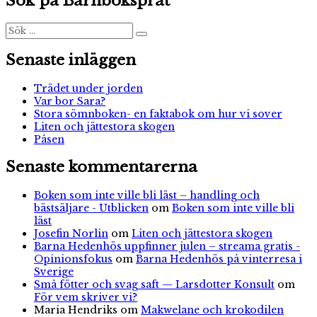
Sök på Barnboksprat
Sök
Sök
efter:
Senaste inläggen
Trädet under jorden
Var bor Sara?
Stora sömnboken- en faktabok om hur vi sover
Liten och jättestora skogen
Påsen
Senaste kommentarerna
Boken som inte ville bli läst – handling och
bästsäljare - Utblicken
om
Boken som inte ville bli
läst
Josefin Norlin
om
Liten och jättestora skogen
Barna Hedenhös uppfinner julen – streama gratis -
Opinionsfokus
om
Barna Hedenhös på vinterresa i
Sverige
Små fötter och svag saft — Larsdotter Konsult
om
För vem skriver vi?
Maria Hendriks
om
Makwelane och krokodilen