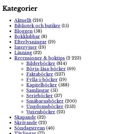
Kategorier
Aktuellt
(216)
Bibliotek och butiker
(15)
Bloggen
(58)
Bokklubbar
(8)
Efterlysningar
(19)
Intervjuer
(19)
Läsning
(32)
Recensioner & boktips
(2 223)
Bilderböcker
(814)
Börja-läsa-böcker
(69)
Faktaböcker
(237)
Fylla-i-böcker
(19)
Kapitelböcker
(588)
Samlingar
(51)
Serieböcker
(37)
Småbarnsböcker
(200)
Ungdomsböcker
(253)
Vuxenböcker
(23)
Skapande
(32)
Skrivande
(22)
Söndagstrean
(46)
Tävlingar
(77)