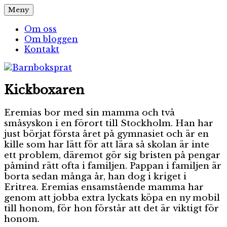
Hoppa
Meny
Barnboksprat
– en blogg om barnböcker
till
innehåll
Om oss
Om bloggen
Kontakt
Kickboxaren
Eremias bor med sin mamma och två
småsyskon i en förort till Stockholm. Han har
just börjat första året på gymnasiet och är en
kille som har lätt för att lära så skolan är inte
ett problem, däremot gör sig bristen på pengar
påmind rätt ofta i familjen. Pappan i familjen är
borta sedan många år, han dog i kriget i
Eritrea. Eremias ensamstående mamma har
genom att jobba extra lyckats köpa en ny mobil
till honom, för hon förstår att det är viktigt för
honom.