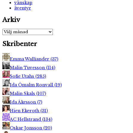
vänskap
äventyr
Arkiv
Arkiv
Skribenter
Emma Walliander
(
37
)
Malin Tuvesson
(
114
)
Sofie Utahs
(
285
)
Ida Ömalm Ronvall
(
19
)
Malin Skals
(
107
)
Ida Åkesson
(
7
)
Hien Ekeroth
(
31
)
AC Hellstrand
(
134
)
Oskar Jonsson
(
20
)