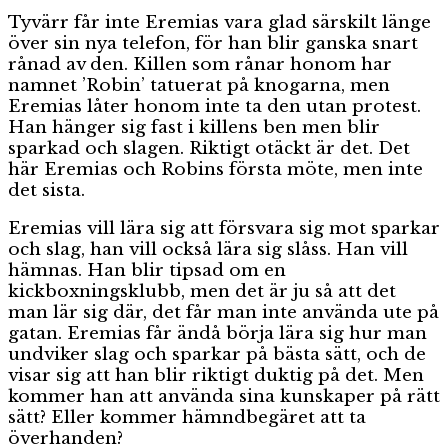
Tyvärr får inte Eremias vara glad särskilt länge
över sin nya telefon, för han blir ganska snart
rånad av den. Killen som rånar honom har
namnet ’Robin’ tatuerat på knogarna, men
Eremias låter honom inte ta den utan protest.
Han hänger sig fast i killens ben men blir
sparkad och slagen. Riktigt otäckt är det. Det
här Eremias och Robins första möte, men inte
det sista.
Eremias vill lära sig att försvara sig mot sparkar
och slag, han vill också lära sig slåss. Han vill
hämnas. Han blir tipsad om en
kickboxningsklubb, men det är ju så att det
man lär sig där, det får man inte använda ute på
gatan. Eremias får ändå börja lära sig hur man
undviker slag och sparkar på bästa sätt, och de
visar sig att han blir riktigt duktig på det. Men
kommer han att använda sina kunskaper på rätt
sätt? Eller kommer hämndbegäret att ta
överhanden?