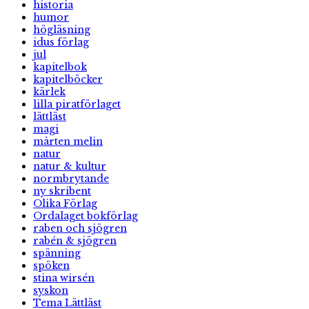
historia
humor
högläsning
idus förlag
jul
kapitelbok
kapitelböcker
kärlek
lilla piratförlaget
lättläst
magi
mårten melin
natur
natur & kultur
normbrytande
ny skribent
Olika Förlag
Ordalaget bokförlag
raben och sjögren
rabén & sjögren
spänning
spöken
stina wirsén
syskon
Tema Lättläst