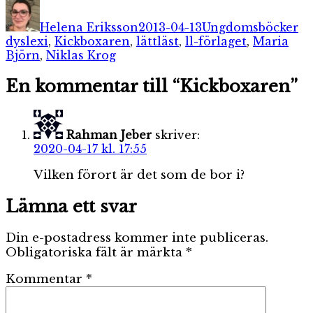
Författare
Publicerat
Kategorier
Et
den
Helena Eriksson
2013-04-13
Ungdomsböcker
dyslexi
,
Kickboxaren
,
lättläst
,
ll-förlaget
,
Maria
Björn
,
Niklas Krog
En kommentar till “Kickboxaren”
Rahman Jeber
skriver:
2020-04-17 kl. 17:55
Vilken förort är det som de bor i?
Lämna ett svar
Din e-postadress kommer inte publiceras.
Obligatoriska fält är märkta
*
Kommentar
*