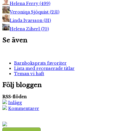
Helena Ferry
(
499
)
Veroniqa Sjöquist
(
251
)
Linda Ivarsson
(
31
)
Helena Ziherl
(
70
)
Se även
Barnboksprats favoriter
Lista med recenserade titlar
Teman vi haft
Följ bloggen
RSS-flöden
Inlägg
Kommentarer