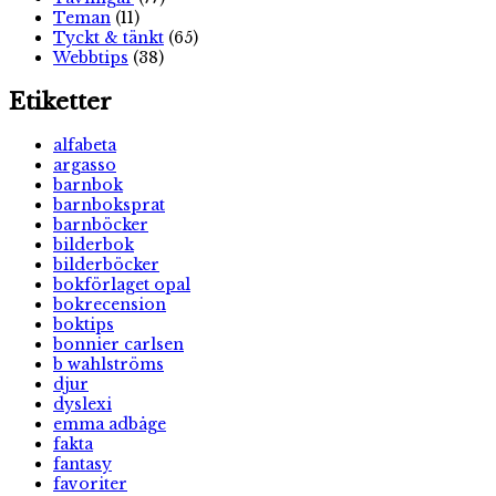
Teman
(11)
Tyckt & tänkt
(65)
Webbtips
(38)
Etiketter
alfabeta
argasso
barnbok
barnboksprat
barnböcker
bilderbok
bilderböcker
bokförlaget opal
bokrecension
boktips
bonnier carlsen
b wahlströms
djur
dyslexi
emma adbåge
fakta
fantasy
favoriter