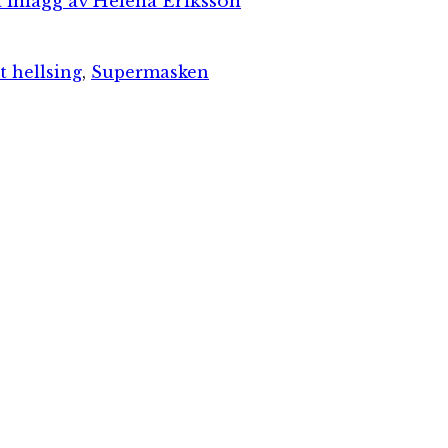
a inlägg av Helena Eriksson
t hellsing
,
Supermasken