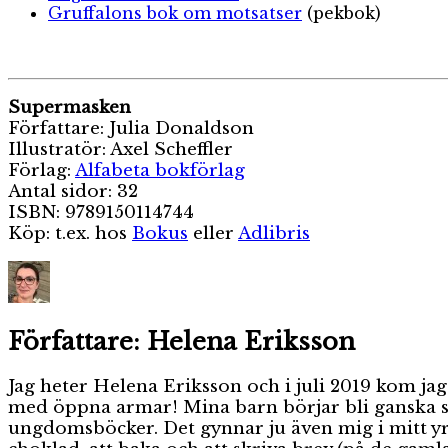
Gruffalons bok om motsatser
(pekbok)
Supermasken
Författare: Julia Donaldson
Illustratör: Axel Scheffler
Förlag:
Alfabeta bokförlag
Antal sidor: 32
ISBN: 9789150114744
Köp: t.ex. hos
Bokus
eller
Adlibris
Författare:
Helena Eriksson
Jag heter Helena Eriksson och i juli 2019 kom jag
med öppna armar! Mina barn börjar bli ganska st
ungdomsböcker. Det gynnar ju även mig i mitt yrk