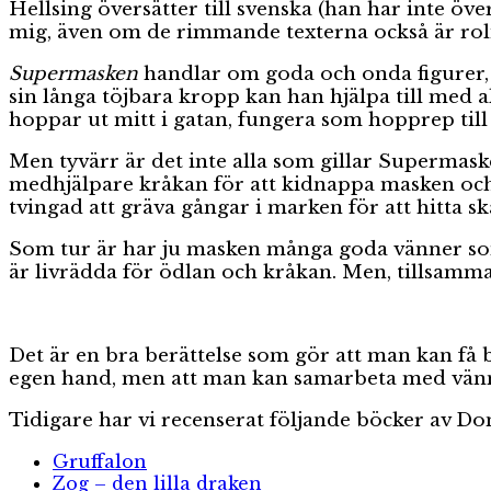
Hellsing översätter till svenska (han har inte öve
mig, även om de rimmande texterna också är roli
Supermasken
handlar om goda och onda figurer, 
sin långa töjbara kropp kan han hjälpa till med allt
hoppar ut mitt i gatan, fungera som hopprep till 
Men tyvärr är det inte alla som gillar Supermaske
medhjälpare kråkan för att kidnappa masken och
tvingad att gräva gångar i marken för att hitta s
Som tur är har ju masken många goda vänner som h
är livrädda för ödlan och kråkan. Men, tillsammans 
Det är en bra berättelse som gör att man kan få b
egen hand, men att man kan samarbeta med vänner 
Tidigare har vi recenserat följande böcker av D
Gruffalon
Zog – den lilla draken