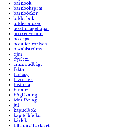
barnbok
barnboksprat
barnböcker
bilderbok
bilderböcker
bokförlaget opal
bokrecension
boktips
bonnier carlsen
b wahlströms
djur
dyslexi
emma adbåge
fakta
fantasy
favoriter
historia
humor
högläsning
idus förlag
jul
kapitelbok
kapitelböcker
kärlek
lilla piratförlaget