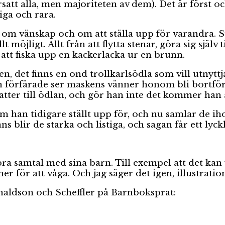
rsatt alla, men majoriteten av dem). Det är först oc
ga och rara.
om vänskap och om att ställa upp för varandra. 
 möjligt. Allt från att flytta stenar, göra sig själv 
att fiska upp en kackerlacka ur en brunn.
n, det finns en ond trollkarlsödla som vill utnytt
 förfärade ser maskens vänner honom bli bortför
katter till ödlan, och gör han inte det kommer han 
an tidigare ställt upp för, och nu samlar de ihop
blir de starka och listiga, och sagan får ett lyckli
ra samtal med sina barn. Till exempel att det kan 
för att våga. Och jag säger det igen, illustratio
onaldson och Scheffler på Barnboksprat: