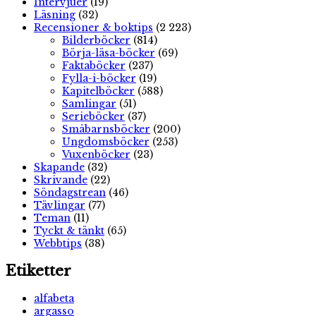
Intervjuer
(19)
Läsning
(32)
Recensioner & boktips
(2 223)
Bilderböcker
(814)
Börja-läsa-böcker
(69)
Faktaböcker
(237)
Fylla-i-böcker
(19)
Kapitelböcker
(588)
Samlingar
(51)
Serieböcker
(37)
Småbarnsböcker
(200)
Ungdomsböcker
(253)
Vuxenböcker
(23)
Skapande
(32)
Skrivande
(22)
Söndagstrean
(46)
Tävlingar
(77)
Teman
(11)
Tyckt & tänkt
(65)
Webbtips
(38)
Etiketter
alfabeta
argasso