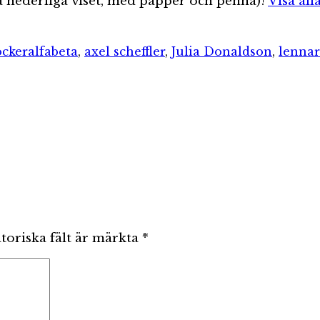
la hederliga viset, med papper och penna)!
Visa all
ier
Etiketter
öcker
alfabeta
,
axel scheffler
,
Julia Donaldson
,
lennar
toriska fält är märkta
*