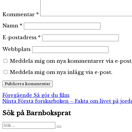
Kommentar
*
Namn
*
E-postadress
*
Webbplats
Meddela mig om nya kommentarer via e-post
Meddela mig om nya inlägg via e-post.
Inläggsnavigering
Föregående
Föregående
Så gör du film
Nästa
inlägg:
Nästa
Första forskarboken – Fakta om livet på jord
inlägg:
Sök på Barnboksprat
Sök
Sök
efter: