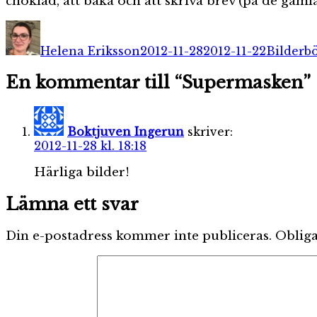
choklad, att baka och att skriva brev (på de gam
Författare
Publicerat
Kategor
den
Helena Eriksson
2012-11-28
2012-11-22
Bilderb
En kommentar till “Supermasken”
Boktjuven Ingerun
skriver:
2012-11-28 kl. 18:18
Härliga bilder!
Lämna ett svar
Din e-postadress kommer inte publiceras.
Obliga