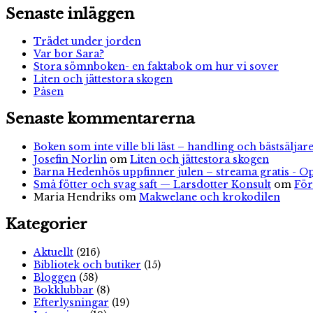
Senaste inläggen
Trädet under jorden
Var bor Sara?
Stora sömnboken- en faktabok om hur vi sover
Liten och jättestora skogen
Påsen
Senaste kommentarerna
Boken som inte ville bli läst – handling och bästsäljare
Josefin Norlin
om
Liten och jättestora skogen
Barna Hedenhös uppfinner julen – streama gratis - O
Små fötter och svag saft — Larsdotter Konsult
om
För
Maria Hendriks
om
Makwelane och krokodilen
Kategorier
Aktuellt
(216)
Bibliotek och butiker
(15)
Bloggen
(58)
Bokklubbar
(8)
Efterlysningar
(19)