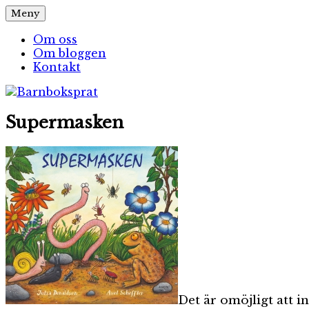
Hoppa
Meny
Barnboksprat
– en blogg om barnböcker
till
innehåll
Om oss
Om bloggen
Kontakt
Supermasken
Det är omöjligt att i