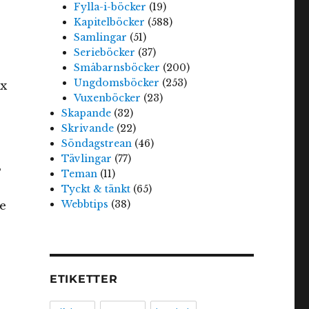
Fylla-i-böcker
(19)
Kapitelböcker
(588)
Samlingar
(51)
Serieböcker
(37)
Småbarnsböcker
(200)
Ungdomsböcker
(253)
ex
Vuxenböcker
(23)
Skapande
(32)
Skrivande
(22)
Söndagstrean
(46)
Tävlingar
(77)
,
Teman
(11)
Tyckt & tänkt
(65)
Webbtips
(38)
e
ETIKETTER
,