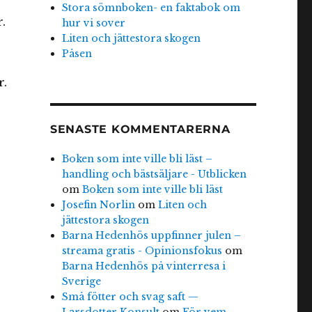
Stora sömnboken- en faktabok om
.
hur vi sover
Liten och jättestora skogen
Påsen
r.
SENASTE KOMMENTARERNA
Boken som inte ville bli läst –
handling och bästsäljare - Utblicken
om
Boken som inte ville bli läst
Josefin Norlin
om
Liten och
jättestora skogen
Barna Hedenhös uppfinner julen –
streama gratis - Opinionsfokus
om
Barna Hedenhös på vinterresa i
Sverige
Små fötter och svag saft —
Larsdotter Konsult
om
För vem