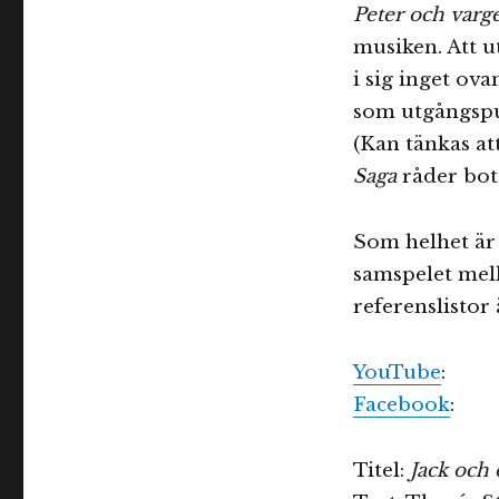
Peter och varg
musiken. Att u
i sig inget ov
som utgångspun
(Kan tänkas at
Saga
råder bot 
Som helhet är 
samspelet mell
referenslistor ä
YouTube
:
Facebook
:
Titel:
Jack och