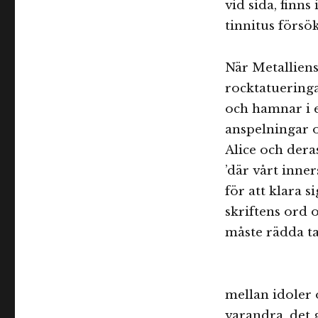
vid sida, finn
tinnitus försök
När Metalliens
rocktatueringa
och hamnar i e
anspelningar o
Alice och deras
’där vårt inne
för att klara s
skriftens ord 
måste rädda tat
mellan idoler
varandra, det g