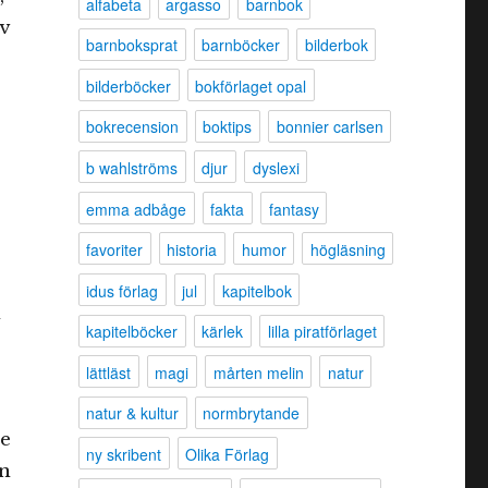
alfabeta
argasso
barnbok
v
barnboksprat
barnböcker
bilderbok
bilderböcker
bokförlaget opal
bokrecension
boktips
bonnier carlsen
b wahlströms
djur
dyslexi
emma adbåge
fakta
fantasy
favoriter
historia
humor
högläsning
idus förlag
jul
kapitelbok
n
kapitelböcker
kärlek
lilla piratförlaget
lättläst
magi
mårten melin
natur
natur & kultur
normbrytande
me
ny skribent
Olika Förlag
an