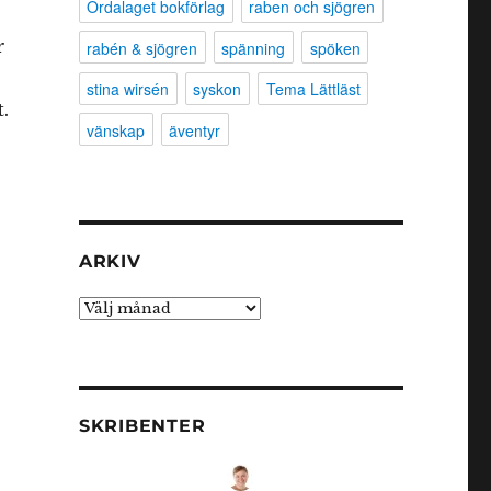
Ordalaget bokförlag
raben och sjögren
r
rabén & sjögren
spänning
spöken
stina wirsén
syskon
Tema Lättläst
.
vänskap
äventyr
ARKIV
Arkiv
SKRIBENTER