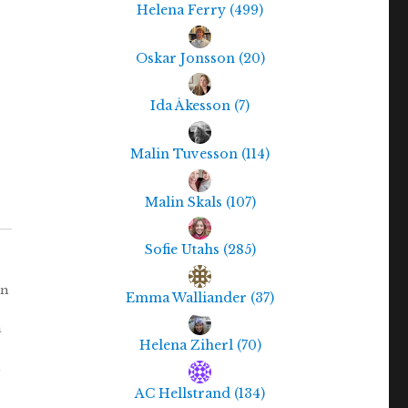
Helena Ferry
(
499
)
Oskar Jonsson
(
20
)
Ida Åkesson
(
7
)
Malin Tuvesson
(
114
)
Malin Skals
(
107
)
Sofie Utahs
(
285
)
rn
Emma Walliander
(
37
)
a
Helena Ziherl
(
70
)
h
AC Hellstrand
(
134
)