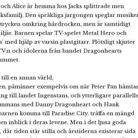
 och Alice är hemma hos Jacks splittrade men
ksfamilj. Den språkliga jargongen speglar musike
ttrycken omkring hårdrocken, men är samtidigt
iljär. Barnen spelar TV-spelet Metal Hero och
a’ med hjälp av varsin plastgitarr. Plötsligt skjuter
 TV:n och idolerna från bandet Dragonhearts
rummet.
till en annan värld,
ien, påminner exempelvis om när Peter Pan hämta
g till landet Ingenstans, och ytterligare parallell
lsammans med Danny Dragonheart och Hank
arnen komma till Paradise City, träffa en mängd
en inblick i deras levene. Men i det ljusa goda
 där tiden står stilla och årstiderna existerar sida