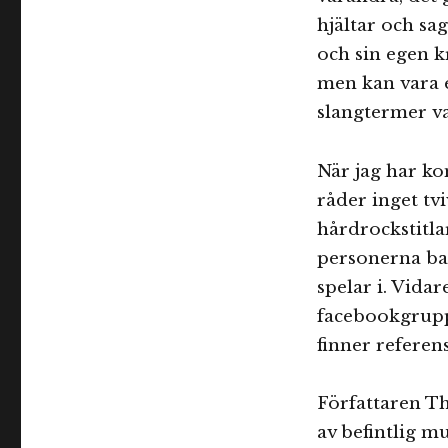
hjältar och sag
och sin egen k
men kan vara e
slangtermer va
När jag har ko
råder inget tv
hårdrockstitla
personerna ba
spelar i. Vida
facebookgrupp.
finner referens
Författaren T
av befintlig m