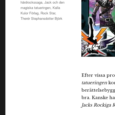
hårdrockssaga
,
Jack och den
magiska tatueringen
,
Kalla
Kulor Förlag
,
Rock Star
,
Therér Stephansdotter Björk
Efter vissa p
tatueringen
kom
berättelsebygg
bra. Kanske ha
Jacks Rockiga 