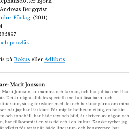
Stephansdotter Björk
: Andreas Bergqvist
Kulor Förlag
(2011)
04
535897
och provläs
is på
Bokus
eller
Adlibris
are:
Marit Jonsson
r Marit Jonsson, är mamma och farmor, och har jobbat med ba
år. Det är något alldeles speciellt med att läsa barn- och
itteratur, så jag fortsätter med det och berättar gärna om min
ser när jag har läst klart. För mig är helheten viktig, en bok är
m och innehåll, har både text och bild, är skriven av någon oc
n, har tillkommit i en viss tid och i en kultur. Kanske tycker jag
 är viktigt för att jag är både litteratur- och konstvetare, har