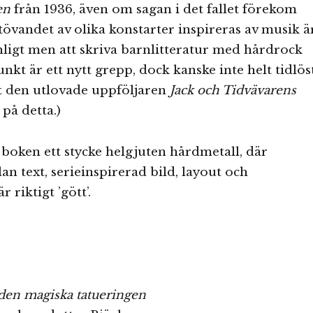
en
från 1936, även om sagan i det fallet förekom
tövandet av olika konstarter inspireras av musik ä
anligt men att skriva barnlitteratur med hårdrock
kt är ett nytt grepp, dock kanske inte helt tidlöst
t den utlovade uppföljaren
Jack och Tidvävarens
på detta.)
boken ett stycke helgjuten hårdmetall, där
an text, serieinspirerad bild, layout och
r riktigt ’gött’.
 den magiska tatueringen