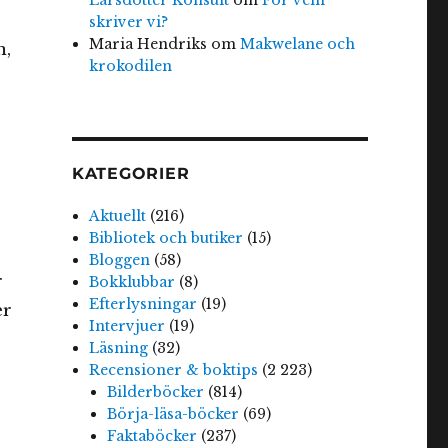
skriver vi?
Maria Hendriks
om
Makwelane och
n,
krokodilen
KATEGORIER
Aktuellt
(216)
Bibliotek och butiker
(15)
Bloggen
(58)
r
Bokklubbar
(8)
Efterlysningar
(19)
er
Intervjuer
(19)
Läsning
(32)
Recensioner & boktips
(2 223)
Bilderböcker
(814)
Börja-läsa-böcker
(69)
Faktaböcker
(237)