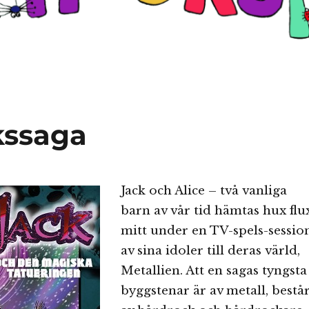
kssaga
Jack och Alice – två vanliga
barn av vår tid hämtas hux flux
mitt under en TV-spels-session
av sina idoler till deras värld,
Metallien. Att en sagas tyngsta
byggstenar är av metall, bestå