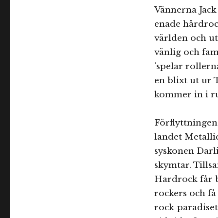
Vännerna Jack
enade hårdroc
världen och u
vänlig och fam
’spelar rollern
en blixt ut ur
kommer in i 
Förflyttningen 
landet Metall
syskonen Darlin
skymtar. Til
Hardrock får b
rockers och få 
rock-paradiset,