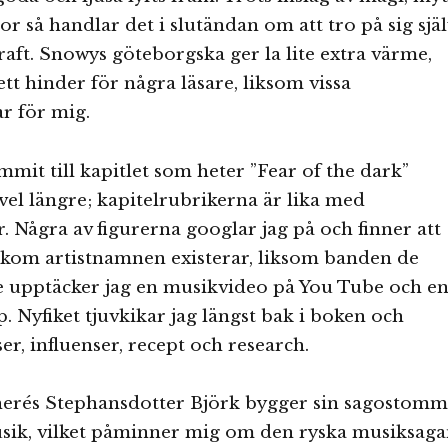
or så handlar det i slutändan om att tro på sig själ
raft. Snowys göteborgska ger la lite extra värme,
tt hinder för några läsare, liksom vissa
r för mig.
mmit till kapitlet som heter ”Fear of the dark”
ivel längre; kapitelrubrikerna är lika med
r. Några av figurerna googlar jag på och finner att
kom artistnamnen existerar, liksom banden de
re upptäcker jag en musikvideo på You Tube och e
 Nyfiket tjuvkikar jag längst bak i boken och
er, influenser, recept och research.
herés Stephansdotter Björk bygger sin sagostom
usik, vilket påminner mig om den ryska musiksag