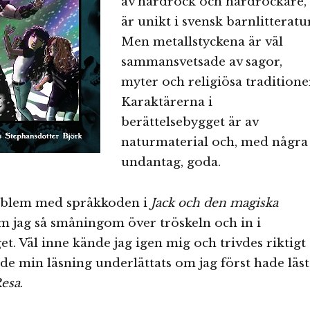
av hårdrock och hårdrockare,
är unikt i svensk barnlitteratur
Men metallstyckena är väl
sammansvetsade av sagor,
myter och religiösa traditione
Karaktärerna i
berättelsebygget är av
naturmaterial och, med några
undantag, goda.
roblem med språkkoden i
Jack och den magiska
 jag så småningom över tröskeln och in i
et. Väl inne kände jag igen mig och trivdes riktigt
de min läsning underlättats om jag först hade läst
Resa
.