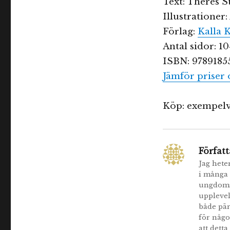
Text: Therés 
Illustrationer
Förlag:
Kalla 
Antal sidor: 1
ISBN: 9789185
Jämför priser 
Köp: exempelv
Författ
Jag hete
i många 
ungdomsl
upplevel
både pär
för någo
att detta