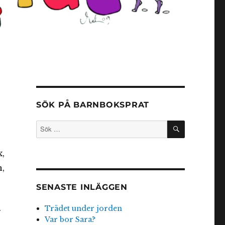
SÖK PÅ BARNBOKSPRAT
SÖK
Sök
efter:
,
,
SENASTE INLÄGGEN
Trädet under jorden
r
Var bor Sara?