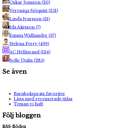
Oskar Jonsson
(
20
)
Veroniqa Sjöquist
(
251
)
Linda Ivarsson
(
31
)
Ida Åkesson
(
7
)
Emma Walliander
(
37
)
Helena Ferry
(
499
)
AC Hellstrand
(
134
)
Sofie Utahs
(
285
)
Se även
Barnboksprats favoriter
Lista med recenserade titlar
Teman vi haft
Följ bloggen
RSS-flöden