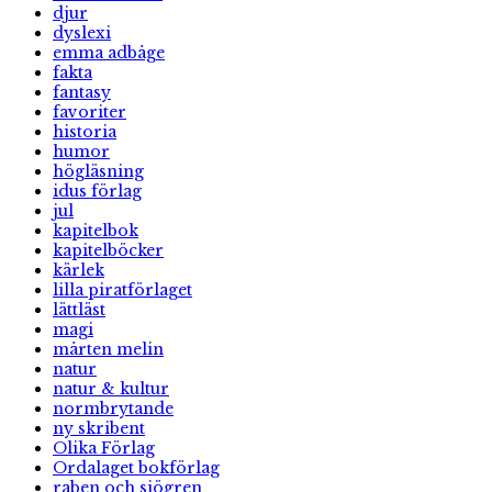
djur
dyslexi
emma adbåge
fakta
fantasy
favoriter
historia
humor
högläsning
idus förlag
jul
kapitelbok
kapitelböcker
kärlek
lilla piratförlaget
lättläst
magi
mårten melin
natur
natur & kultur
normbrytande
ny skribent
Olika Förlag
Ordalaget bokförlag
raben och sjögren