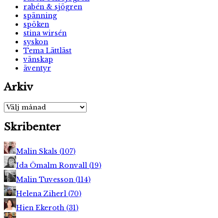
rabén & sjögren
spänning
spöken
stina wirsén
syskon
Tema Lättläst
vänskap
äventyr
Arkiv
Arkiv
Skribenter
Malin Skals
(
107
)
Ida Ömalm Ronvall
(
19
)
Malin Tuvesson
(
114
)
Helena Ziherl
(
70
)
Hien Ekeroth
(
31
)