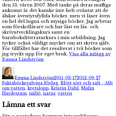
den 13, våren 2007. Med tanke på deras maffiga
ankomst är det kanske inte helt oväntat att de
älskar äventyrsfyllda böcker, men vi läser även
en hel del lugna och mysiga böcker. Jag arbetar
som förskollärare och har läst en läs- och
skrivutvecklingskurs samt en
barnbokslitteraturkurs i min utbildning. Jag
tycker också väldigt mycket om att skriva själv.
För tillfället har det resulterat i två böcker som
jag tryckt upp för eget bruk.
Visa alla inlägg av
Emma Lindström
Författare
Publicerat
Katego
den
Emma Lindström
2011-03-17
2012-09-27
Etiketter
Faktaböcker
alvina Förlag
,
Blött sött och salt - Allt
om vatten
,
kretslopp
,
Kristin Dahl
,
Malin
Hardestam
,
miljö
,
natur
,
vatten
Lämna ett svar