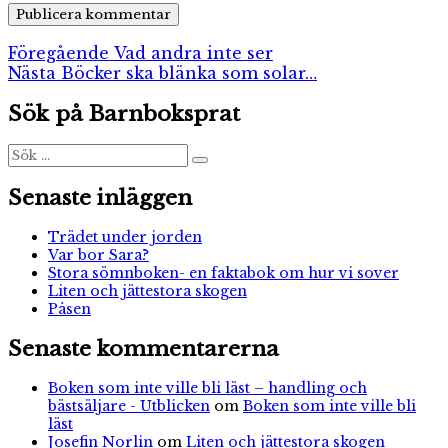
Inläggsnavigering
Föregående
Föregående
Vad andra inte ser
Nästa
inlägg:
Nästa
Böcker ska blänka som solar…
inlägg:
Sök på Barnboksprat
Sök
Sök
efter:
Senaste inläggen
Trädet under jorden
Var bor Sara?
Stora sömnboken- en faktabok om hur vi sover
Liten och jättestora skogen
Påsen
Senaste kommentarerna
Boken som inte ville bli läst – handling och
bästsäljare - Utblicken
om
Boken som inte ville bli
läst
Josefin Norlin
om
Liten och jättestora skogen