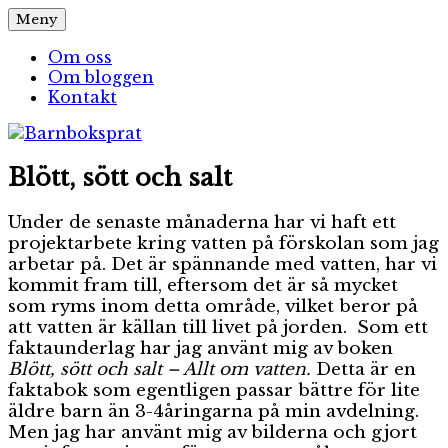
Hoppa
Meny
Barnboksprat
– en blogg om barnböcker
till
innehåll
Om oss
Om bloggen
Kontakt
Blött, sött och salt
Under de senaste månaderna har vi haft ett
projektarbete kring vatten på förskolan som jag
arbetar på. Det är spännande med vatten, har vi
kommit fram till, eftersom det är så mycket
som ryms inom detta område, vilket beror på
att vatten är källan till livet på jorden. Som ett
faktaunderlag har jag använt mig av boken
Blött, sött och salt – Allt om vatten.
Detta är en
faktabok som egentligen passar bättre för lite
äldre barn än 3-4åringarna på min avdelning.
Men jag har använt mig av bilderna och gjort