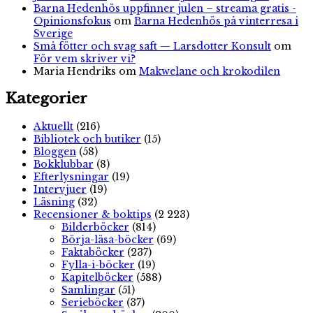
Barna Hedenhös uppfinner julen – streama gratis -
Opinionsfokus
om
Barna Hedenhös på vinterresa i
Sverige
Små fötter och svag saft — Larsdotter Konsult
om
För vem skriver vi?
Maria Hendriks
om
Makwelane och krokodilen
Kategorier
Aktuellt
(216)
Bibliotek och butiker
(15)
Bloggen
(58)
Bokklubbar
(8)
Efterlysningar
(19)
Intervjuer
(19)
Läsning
(32)
Recensioner & boktips
(2 223)
Bilderböcker
(814)
Börja-läsa-böcker
(69)
Faktaböcker
(237)
Fylla-i-böcker
(19)
Kapitelböcker
(588)
Samlingar
(51)
Serieböcker
(37)