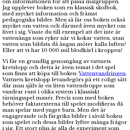
om informationen för att passa målgruppen.
Jag upplever boken som en klassisk skolbok,
med mycket information och främst
pedagogiska bilder. Men så lär oss boken också
mycket om vatten och därmed även mycket om
livet i sig. Visste du till exempel att det inte är
vattenånga som ryker när vi kokar vatten, utan
vatten som bildats då ångan möter kalla luften?
Eller att vi har 10 000 mil blodkärl i kroppen?
Vi får en grundlig genomgång av vattnets
kretslopp och detta är även temat i det spel
som finns att köpa till boken:
Vattenvandringen
.
Vattnets kretslopp levandegörs på ett roligt sätt
där man själv är en liten vattendroppe som
vandrar runt i olika system i klassiskt
tärningsspel manér. Precis som med boken
behöver faktatexterna till spelet modifieras då
man spelar med yngre barn. Men det är
engagerande och färgrika bilder i såväl boken
som spelet och dessa bilder lyfter många frågor
i sig. Ett stort plus är alla de experiment som