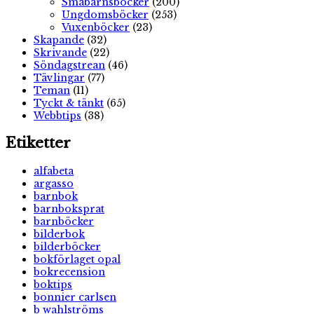
Småbarnsböcker
(200)
Ungdomsböcker
(253)
Vuxenböcker
(23)
Skapande
(32)
Skrivande
(22)
Söndagstrean
(46)
Tävlingar
(77)
Teman
(11)
Tyckt & tänkt
(65)
Webbtips
(38)
Etiketter
alfabeta
argasso
barnbok
barnboksprat
barnböcker
bilderbok
bilderböcker
bokförlaget opal
bokrecension
boktips
bonnier carlsen
b wahlströms