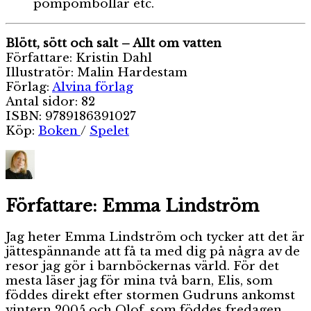
pompombollar etc.
Blött, sött och salt – Allt om vatten
Författare: Kristin Dahl
Illustratör: Malin Hardestam
Förlag:
Alvina förlag
Antal sidor: 82
ISBN: 9789186391027
Köp:
Boken
/
Spelet
Författare:
Emma Lindström
Jag heter Emma Lindström och tycker att det är
jättespännande att få ta med dig på några av de
resor jag gör i barnböckernas värld. För det
mesta läser jag för mina två barn, Elis, som
föddes direkt efter stormen Gudruns ankomst
vintern 2005 och Olof, som föddes fredagen