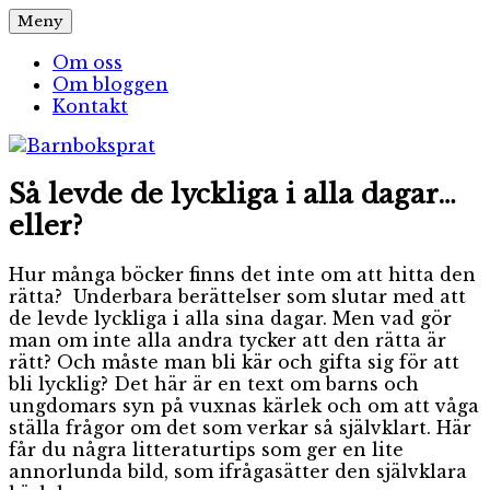
Hoppa
Meny
Barnboksprat
– en blogg om barnböcker
till
innehåll
Om oss
Om bloggen
Kontakt
Så levde de lyckliga i alla dagar…
eller?
Hur många böcker finns det inte om att hitta den
rätta? Underbara berättelser som slutar med att
de levde lyckliga i alla sina dagar. Men vad gör
man om inte alla andra tycker att den rätta är
rätt? Och måste man bli kär och gifta sig för att
bli lycklig? Det här är en text om barns och
ungdomars syn på vuxnas kärlek och om att våga
ställa frågor om det som verkar så självklart. Här
får du några litteraturtips som ger en lite
annorlunda bild, som ifrågasätter den självklara