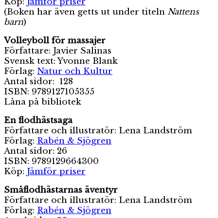
Köp:
Jämför priser
(Boken har även getts ut under titeln
Nattens
barn
)
Volleyboll för massajer
Författare: Javier Salinas
Svensk text: Yvonne Blank
Förlag:
Natur och Kultur
Antal sidor: 128
ISBN: 9789127105355
Låna på bibliotek
En flodhästsaga
Författare och illustratör: Lena Landström
Förlag:
Rabén & Sjögren
Antal sidor: 26
ISBN: 9789129664300
Köp:
Jämför priser
Småflodhästarnas äventyr
Författare och illustratör: Lena Landström
Förlag:
Rabén & Sjögren