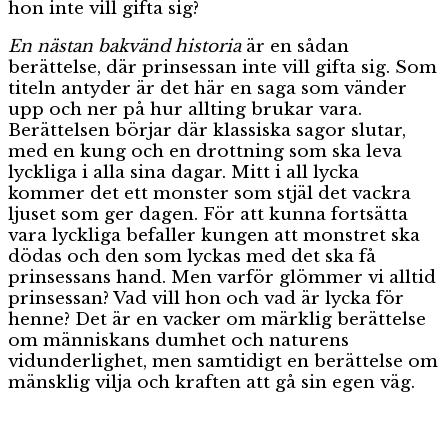
hon inte vill gifta sig?
En nästan bakvänd historia
är en sådan
berättelse, där prinsessan inte vill gifta sig. Som
titeln antyder är det här en saga som vänder
upp och ner på hur allting brukar vara.
Berättelsen börjar där klassiska sagor slutar,
med en kung och en drottning som ska leva
lyckliga i alla sina dagar. Mitt i all lycka
kommer det ett monster som stjäl det vackra
ljuset som ger dagen. För att kunna fortsätta
vara lyckliga befaller kungen att monstret ska
dödas och den som lyckas med det ska få
prinsessans hand. Men varför glömmer vi alltid
prinsessan? Vad vill hon och vad är lycka för
henne? Det är en vacker om märklig berättelse
om människans dumhet och naturens
vidunderlighet, men samtidigt en berättelse om
mänsklig vilja och kraften att gå sin egen väg.