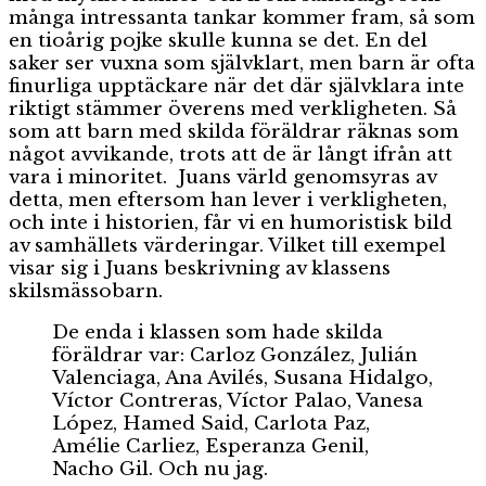
många intressanta tankar kommer fram, så som
en tioårig pojke skulle kunna se det. En del
saker ser vuxna som självklart, men barn är ofta
finurliga upptäckare när det där självklara inte
riktigt stämmer överens med verkligheten. Så
som att barn med skilda föräldrar räknas som
något avvikande, trots att de är långt ifrån att
vara i minoritet. Juans värld genomsyras av
detta, men eftersom han lever i verkligheten,
och inte i historien, får vi en humoristisk bild
av samhällets värderingar. Vilket till exempel
visar sig i Juans beskrivning av klassens
skilsmässobarn.
De enda i klassen som hade skilda
föräldrar var: Carloz González, Julián
Valenciaga, Ana Avilés, Susana Hidalgo,
Víctor Contreras, Víctor Palao, Vanesa
López, Hamed Said, Carlota Paz,
Amélie Carliez, Esperanza Genil,
Nacho Gil. Och nu jag.