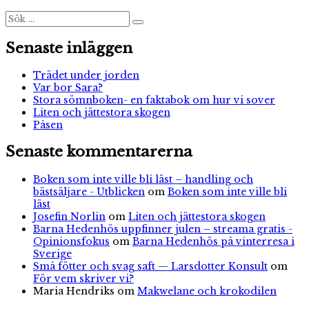
Sök
Sök
efter:
Senaste inläggen
Trädet under jorden
Var bor Sara?
Stora sömnboken- en faktabok om hur vi sover
Liten och jättestora skogen
Påsen
Senaste kommentarerna
Boken som inte ville bli läst – handling och
bästsäljare - Utblicken
om
Boken som inte ville bli
läst
Josefin Norlin
om
Liten och jättestora skogen
Barna Hedenhös uppfinner julen – streama gratis -
Opinionsfokus
om
Barna Hedenhös på vinterresa i
Sverige
Små fötter och svag saft — Larsdotter Konsult
om
För vem skriver vi?
Maria Hendriks
om
Makwelane och krokodilen