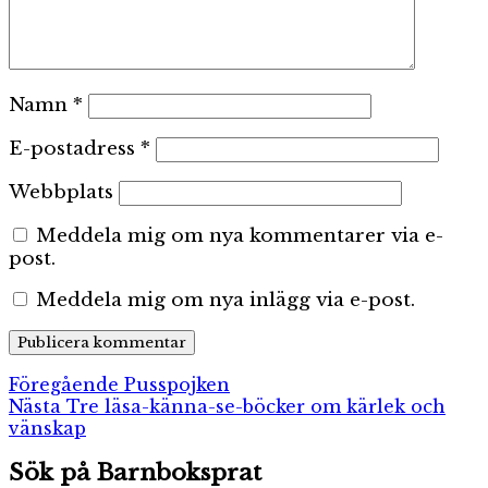
Namn
*
E-postadress
*
Webbplats
Meddela mig om nya kommentarer via e-
post.
Meddela mig om nya inlägg via e-post.
Inläggsnavigering
Föregående
Föregående
Pusspojken
Nästa
inlägg:
Nästa
Tre läsa-känna-se-böcker om kärlek och
inlägg:
vänskap
Sök på Barnboksprat