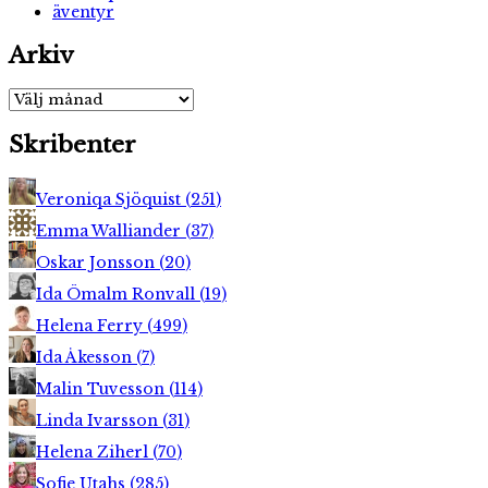
äventyr
Arkiv
Arkiv
Skribenter
Veroniqa Sjöquist
(
251
)
Emma Walliander
(
37
)
Oskar Jonsson
(
20
)
Ida Ömalm Ronvall
(
19
)
Helena Ferry
(
499
)
Ida Åkesson
(
7
)
Malin Tuvesson
(
114
)
Linda Ivarsson
(
31
)
Helena Ziherl
(
70
)
Sofie Utahs
(
285
)