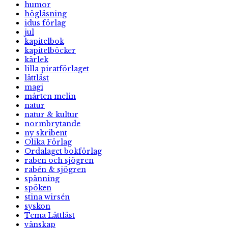
humor
högläsning
idus förlag
jul
kapitelbok
kapitelböcker
kärlek
lilla piratförlaget
lättläst
magi
mårten melin
natur
natur & kultur
normbrytande
ny skribent
Olika Förlag
Ordalaget bokförlag
raben och sjögren
rabén & sjögren
spänning
spöken
stina wirsén
syskon
Tema Lättläst
vänskap