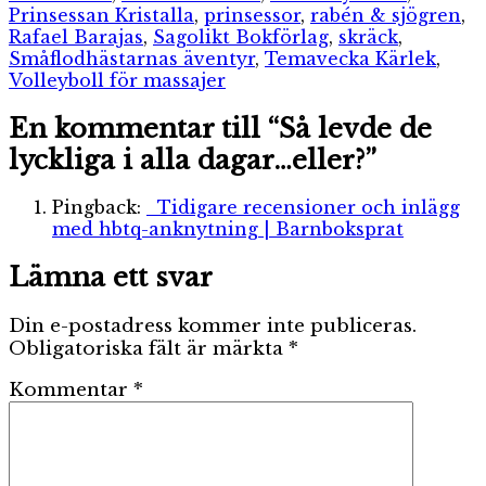
Prinsessan Kristalla
,
prinsessor
,
rabén & sjögren
,
Rafael Barajas
,
Sagolikt Bokförlag
,
skräck
,
Småflodhästarnas äventyr
,
Temavecka Kärlek
,
Volleyboll för massajer
En kommentar till “Så levde de
lyckliga i alla dagar…eller?”
Pingback:
Tidigare recensioner och inlägg
med hbtq-anknytning | Barnboksprat
Lämna ett svar
Din e-postadress kommer inte publiceras.
Obligatoriska fält är märkta
*
Kommentar
*