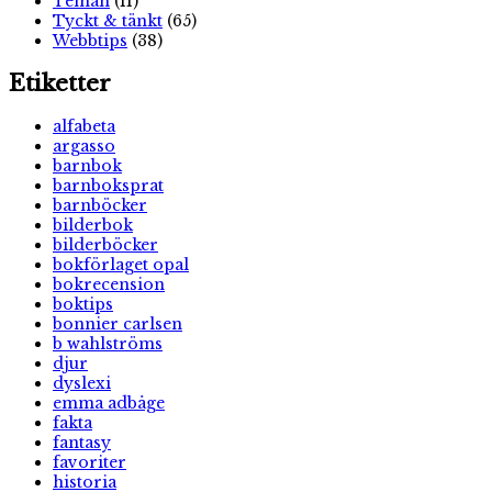
Teman
(11)
Tyckt & tänkt
(65)
Webbtips
(38)
Etiketter
alfabeta
argasso
barnbok
barnboksprat
barnböcker
bilderbok
bilderböcker
bokförlaget opal
bokrecension
boktips
bonnier carlsen
b wahlströms
djur
dyslexi
emma adbåge
fakta
fantasy
favoriter
historia