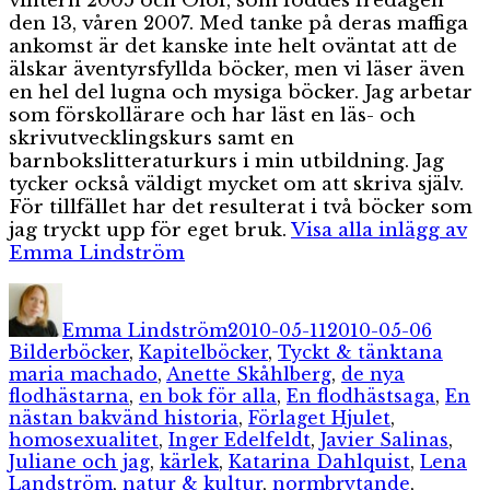
vintern 2005 och Olof, som föddes fredagen
den 13, våren 2007. Med tanke på deras maffiga
ankomst är det kanske inte helt oväntat att de
älskar äventyrsfyllda böcker, men vi läser även
en hel del lugna och mysiga böcker. Jag arbetar
som förskollärare och har läst en läs- och
skrivutvecklingskurs samt en
barnbokslitteraturkurs i min utbildning. Jag
tycker också väldigt mycket om att skriva själv.
För tillfället har det resulterat i två böcker som
jag tryckt upp för eget bruk.
Visa alla inlägg av
Emma Lindström
Författare
Publicerat
Kateg
den
Emma Lindström
2010-05-11
2010-05-06
Etiketter
Bilderböcker
,
Kapitelböcker
,
Tyckt & tänkt
ana
maria machado
,
Anette Skåhlberg
,
de nya
flodhästarna
,
en bok för alla
,
En flodhästsaga
,
En
nästan bakvänd historia
,
Förlaget Hjulet
,
homosexualitet
,
Inger Edelfeldt
,
Javier Salinas
,
Juliane och jag
,
kärlek
,
Katarina Dahlquist
,
Lena
Landström
,
natur & kultur
,
normbrytande
,