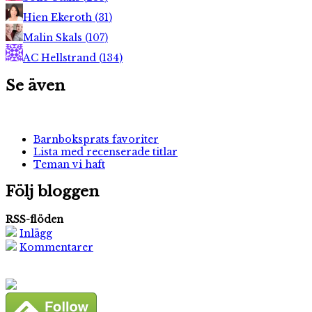
Hien Ekeroth
(
31
)
Malin Skals
(
107
)
AC Hellstrand
(
134
)
Se även
Barnboksprats favoriter
Lista med recenserade titlar
Teman vi haft
Följ bloggen
RSS-flöden
Inlägg
Kommentarer