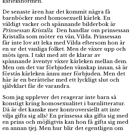
kärleksnormen.
De senaste åren har det kommit några få
barnböcker med homosexuell kärlek. En
väldigt vacker och spännande bilderbok är
Prinsessan Kristalla
. Den handlar om prinsessan
Kristalla som möter en vän, Vilda. Prinsessan
får inte lov att leka med Vilda eftersom hon är
en ur det vanliga folket. Men de växer upp och
möts igen. I takt med att de klarar av
spännande äventyr växer kärleken mellan dem.
Men om det var förbjuden vänskap innan, så är
förstås kärleken ännu mer förbjuden. Men det
här är en berättelse med ett lyckligt slut och
självklart får de varandra.
Som jag upplever det reagerar inte barn så
konstigt kring homosexualitet i barnlitteratur.
Då är det kanske mer kontroversiellt att inte
vilja gifta sig alls? En prinsessa ska gifta sig med
en prins och möjligtvis kan hon få gifta sig med
en annan tjej. Men hur blir det egentligen om