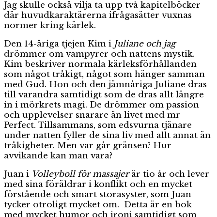
Jag skulle också vilja ta upp två kapitelböcker
där huvudkaraktärerna ifrågasätter vuxnas
normer kring kärlek.
Den 14-åriga tjejen Kim i
Juliane och jag
drömmer om vampyrer och nattens mystik.
Kim beskriver
normala kärleksförhållanden
som något tråkigt, något som hänger samman
med Gud. Hon och den jämnåriga Juliane dras
till varandra samtidigt som de dras allt längre
in i mörkrets magi. De drömmer om passion
och upplevelser snarare än livet med mr
Perfect. Tillsammans, som edsvurna tjänare
under natten fyller de sina liv med allt annat än
tråkigheter. Men var går gränsen? Hur
avvikande kan man vara?
Juan i
Volleyboll för massajer
är tio år och lever
med sina föräldrar i konflikt och en
mycket
förstående och smart storasyster, som Juan
tycker otroligt mycket om. Detta är en bok
med mycket humor och ironi samtidigt som