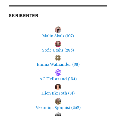
SKRIBENTER
Malin Skals
(
107
)
Sofie Utahs
(
285
)
Emma Walliander
(
38
)
AC Hellstrand
(
134
)
Hien Ekeroth
(
31
)
Veroniqa Sjöquist
(
252
)