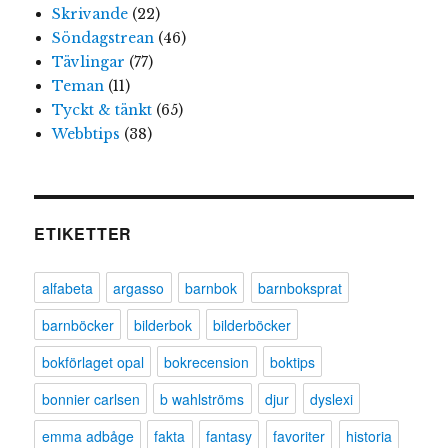
Skrivande
(22)
Söndagstrean
(46)
Tävlingar
(77)
Teman
(11)
Tyckt & tänkt
(65)
Webbtips
(38)
ETIKETTER
alfabeta
argasso
barnbok
barnboksprat
barnböcker
bilderbok
bilderböcker
bokförlaget opal
bokrecension
boktips
bonnier carlsen
b wahlströms
djur
dyslexi
emma adbåge
fakta
fantasy
favoriter
historia