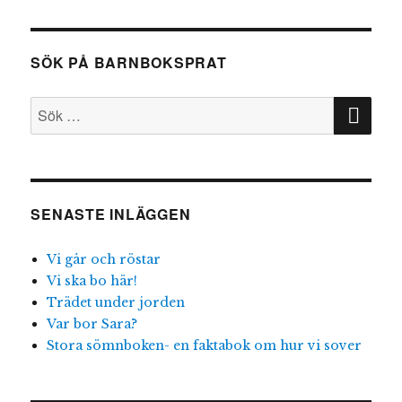
bultar
på
min
SÖK PÅ BARNBOKSPRAT
dörr
SÖ
Sök
efter:
SENASTE INLÄGGEN
Vi går och röstar
Vi ska bo här!
Trädet under jorden
Var bor Sara?
Stora sömnboken- en faktabok om hur vi sover