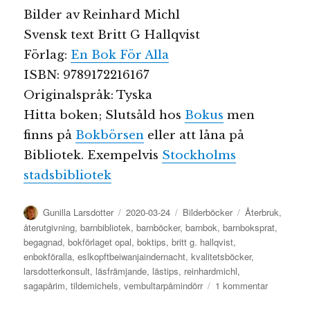
Bilder av Reinhard Michl
Svensk text Britt G Hallqvist
Förlag:
En Bok För Alla
ISBN: 9789172216167
Originalspråk: Tyska
Hitta boken; Slutsåld hos
Bokus
men
finns på
Bokbörsen
eller att låna på
Bibliotek. Exempelvis
Stockholms
stadsbibliotek
Författare
Publicerat
Kategorier
Etiketter
Gunilla Larsdotter
2020-03-24
Bilderböcker
Återbruk
,
den
återutgivning
,
barnbibliotek
,
barnböcker
,
barnbok
,
barnboksprat
,
begagnad
,
bokförlaget opal
,
boktips
,
britt g. hallqvist
,
enbokföralla
,
eslkopftbeiwanjaindernacht
,
kvalitetsböcker
,
larsdotterkonsult
,
läsfrämjande
,
lästips
,
reinhardmichl
,
till
sagapårim
,
tildemichels
,
vembultarpåmindörr
1 kommentar
Vem