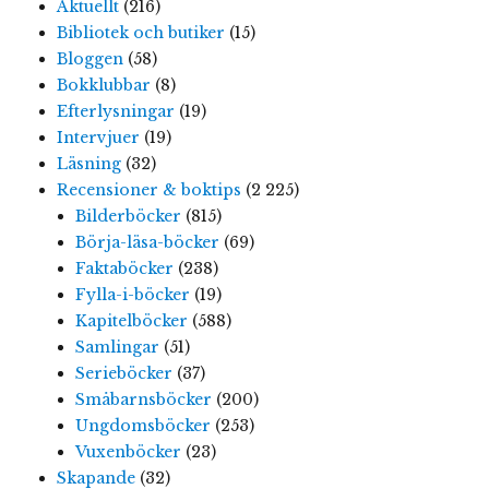
Aktuellt
(216)
Bibliotek och butiker
(15)
Bloggen
(58)
Bokklubbar
(8)
Efterlysningar
(19)
Intervjuer
(19)
Läsning
(32)
Recensioner & boktips
(2 225)
Bilderböcker
(815)
Börja-läsa-böcker
(69)
Faktaböcker
(238)
Fylla-i-böcker
(19)
Kapitelböcker
(588)
Samlingar
(51)
Serieböcker
(37)
Småbarnsböcker
(200)
Ungdomsböcker
(253)
Vuxenböcker
(23)
Skapande
(32)