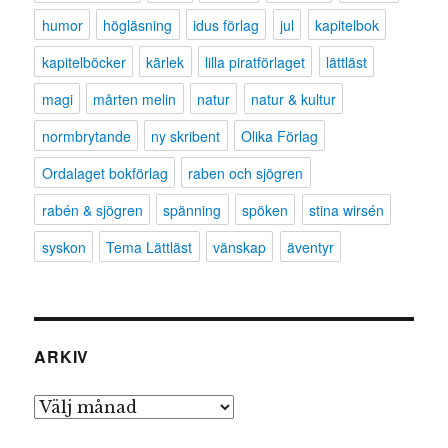
humor
högläsning
idus förlag
jul
kapitelbok
kapitelböcker
kärlek
lilla piratförlaget
lättläst
magi
mårten melin
natur
natur & kultur
normbrytande
ny skribent
Olika Förlag
Ordalaget bokförlag
raben och sjögren
rabén & sjögren
spänning
spöken
stina wirsén
syskon
Tema Lättläst
vänskap
äventyr
ARKIV
Arkiv