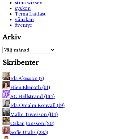
stina wirsén
syskon
Tema Lättläst
vänskap
äventyr
Arkiv
Arkiv
Skribenter
Ida Åkesson
(
7
)
Hien Ekeroth
(
31
)
AC Hellstrand
(
134
)
Ida Ömalm Ronvall
(
19
)
Malin Tuvesson
(
114
)
Oskar Jonsson
(
20
)
Sofie Utahs
(
285
)