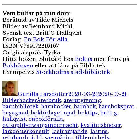
Vem bultar på min dörr
Berättad av Tilde Michels
Bilder av Reinhard Michl
Svensk text Britt G Hallqvist
Förlag:
En Bok För Alla
ISBN: 9789172216167
Originalspråk: Tyska
Hitta boken; Slutsåld hos
Bokus
men finns på
Bokbörsen
eller att låna på Bibliotek.
Exempelvis
Stockholms stadsbibliotek
Författare
Publicerat
Kate
den
Gunilla Larsdotter
2020-03-24
2020-07-21
Etiketter
Bilderböcker
Återbruk
,
återutgivning
,
barnbibliotek
,
barnböcker
,
barnbok
,
barnboksprat
,
begagnad
,
bokförlaget opal
,
boktips
,
britt g.
hallqvist
,
enbokföralla
,
eslkopftbeiwanjaindernacht
,
kvalitetsböcker
,
larsdotterkonsult
,
läsfrämjande
,
lästips
,
reinhardmichl
,
sagapårim
,
tildemichels
,