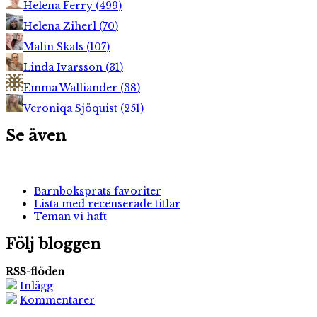
Helena Ferry
(
499
)
Helena Ziherl
(
70
)
Malin Skals
(
107
)
Linda Ivarsson
(
31
)
Emma Walliander
(
38
)
Veroniqa Sjöquist
(
251
)
Se även
Barnboksprats favoriter
Lista med recenserade titlar
Teman vi haft
Följ bloggen
RSS-flöden
Inlägg
Kommentarer