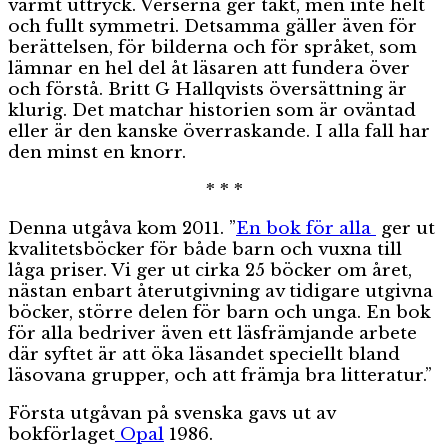
varmt uttryck. Verserna ger takt, men inte helt
och fullt symmetri. Detsamma gäller även för
berättelsen, för bilderna och för språket, som
lämnar en hel del åt läsaren att fundera över
och förstå. Britt G Hallqvists översättning är
klurig. Det matchar historien som är oväntad
eller är den kanske överraskande. I alla fall har
den minst en knorr.
* * *
Denna utgåva kom 2011. ”
En bok för alla
ger ut
kvalitetsböcker för både barn och vuxna till
låga priser. Vi ger ut cirka 25 böcker om året,
nästan enbart återutgivning av tidigare utgivna
böcker, större delen för barn och unga. En bok
för alla bedriver även ett läsfrämjande arbete
där syftet är att öka läsandet speciellt bland
läsovana grupper, och att främja bra litteratur.”
Första utgåvan på svenska gavs ut av
bokförlaget
Opal
1986.