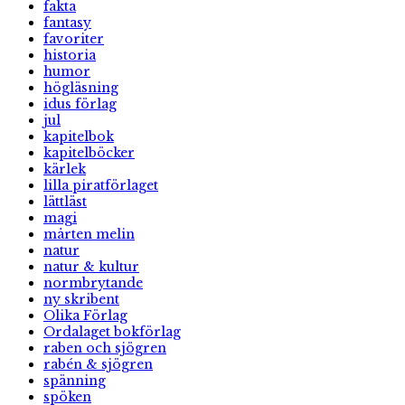
fakta
fantasy
favoriter
historia
humor
högläsning
idus förlag
jul
kapitelbok
kapitelböcker
kärlek
lilla piratförlaget
lättläst
magi
mårten melin
natur
natur & kultur
normbrytande
ny skribent
Olika Förlag
Ordalaget bokförlag
raben och sjögren
rabén & sjögren
spänning
spöken