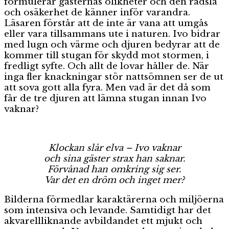
formulerar gästernas olikheter och den rädsla
och osäkerhet de känner inför varandra.
Läsaren förstår att de inte är vana att umgås
eller vara tillsammans ute i naturen. Ivo bidrar
med lugn och värme och djuren bedyrar att de
kommer till stugan för skydd mot stormen, i
fredligt syfte. Och allt de lovar håller de. När
inga fler knackningar stör nattsömnen ser de ut
att sova gott alla fyra. Men vad är det då som
får de tre djuren att lämna stugan innan Ivo
vaknar?
Klockan slår elva – Ivo vaknar
och sina gäster strax han saknar.
Förvånad han omkring sig ser.
Var det en dröm och inget mer?
Bilderna förmedlar karaktärerna och miljöerna
som intensiva och levande. Samtidigt har det
akvarellliknande avbildandet ett mjukt och