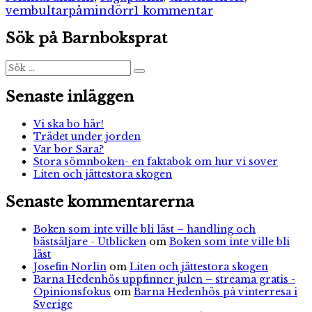
till
vembultarpåmindörr
1 kommentar
Vem
Sök på Barnboksprat
bultar
på
min
Sök
Sök
efter:
dörr
Senaste inläggen
Vi ska bo här!
Trädet under jorden
Var bor Sara?
Stora sömnboken- en faktabok om hur vi sover
Liten och jättestora skogen
Senaste kommentarerna
Boken som inte ville bli läst – handling och
bästsäljare - Utblicken
om
Boken som inte ville bli
läst
Josefin Norlin
om
Liten och jättestora skogen
Barna Hedenhös uppfinner julen – streama gratis -
Opinionsfokus
om
Barna Hedenhös på vinterresa i
Sverige