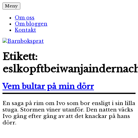
Hoppa
Meny
Barnboksprat
– en blogg om barnböcker
till
innehåll
Om oss
Om bloggen
Kontakt
Etikett:
eslkopftbeiwanjaindernac
Vem bultar på min dörr
En saga på rim om Ivo som bor ensligt i sin lilla
stuga. Stormen viner utanför. Den natten väcks
Ivo gång efter gång av att det knackar på hans
dörr.