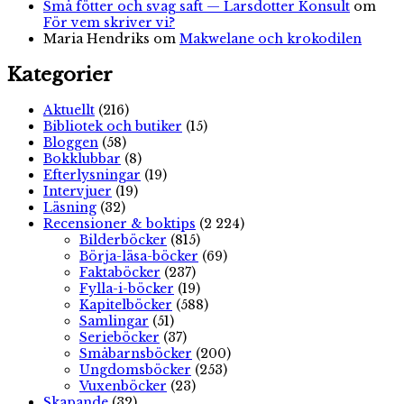
Små fötter och svag saft — Larsdotter Konsult
om
För vem skriver vi?
Maria Hendriks
om
Makwelane och krokodilen
Kategorier
Aktuellt
(216)
Bibliotek och butiker
(15)
Bloggen
(58)
Bokklubbar
(8)
Efterlysningar
(19)
Intervjuer
(19)
Läsning
(32)
Recensioner & boktips
(2 224)
Bilderböcker
(815)
Börja-läsa-böcker
(69)
Faktaböcker
(237)
Fylla-i-böcker
(19)
Kapitelböcker
(588)
Samlingar
(51)
Serieböcker
(37)
Småbarnsböcker
(200)
Ungdomsböcker
(253)
Vuxenböcker
(23)
Skapande
(32)