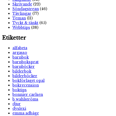
Skrivande
(22)
Söndagstrean
(46)
Tävlingar
(77)
Teman
(11)
Tyckt & tänkt
(65)
Webbtips
(38)
Etiketter
alfabeta
argasso
barnbok
barnboksprat
barnböcker
bilderbok
bilderböcker
bokförlaget opal
bokrecension
boktips
bonnier carlsen
b wahlströms
djur
dyslexi
emma adbåge