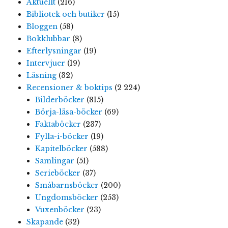
Aktuellt
(216)
Bibliotek och butiker
(15)
Bloggen
(58)
Bokklubbar
(8)
Efterlysningar
(19)
Intervjuer
(19)
Läsning
(32)
Recensioner & boktips
(2 224)
Bilderböcker
(815)
Börja-läsa-böcker
(69)
Faktaböcker
(237)
Fylla-i-böcker
(19)
Kapitelböcker
(588)
Samlingar
(51)
Serieböcker
(37)
Småbarnsböcker
(200)
Ungdomsböcker
(253)
Vuxenböcker
(23)
Skapande
(32)