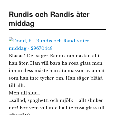
är
inte
Rundis och Randis äter
lätt
att
middag
vara
älskad
Blääää! Det säger Randis om nästan allt
han äter. Han vill bara ha rosa glass men
innan dess måste han äta massor av annat
som han inte tycker om. Han säger bläää
till allt.
Men till slut…
…sallad, spaghetti och mjölk – allt slinker
ner! För vem vill inte ha lite rosa glass till