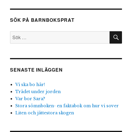
och
Randis
leker
SÖK PÅ BARNBOKSPRAT
hela
dagen
SÖ
Sök
efter:
SENASTE INLÄGGEN
Vi ska bo här!
Trädet under jorden
Var bor Sara?
Stora sömnboken- en faktabok om hur vi sover
Liten och jättestora skogen