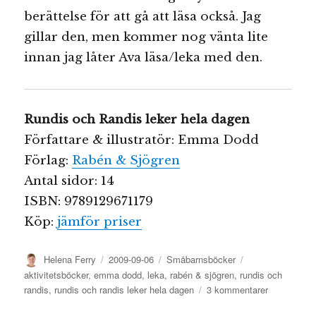
berättelse för att gå att läsa också. Jag
gillar den, men kommer nog vänta lite
innan jag låter Ava läsa/leka med den.
Rundis och Randis leker hela dagen
Författare & illustratör: Emma Dodd
Förlag:
Rabén & Sjögren
Antal sidor: 14
ISBN: 9789129671179
Köp:
jämför priser
Författare
Publicerat
Kategorier
Etiketter
Helena Ferry
2009-09-06
Småbarnsböcker
den
aktivitetsböcker
,
emma dodd
,
leka
,
rabén & sjögren
,
rundis och
till
randis
,
rundis och randis leker hela dagen
3 kommentarer
Rundis