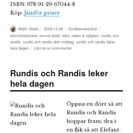
ISBN: 978-91-29-67044-8
Köp:
Jämför priser
Författare
Publicerat
Kategorier
Etiketter
Malin Skals
2009-12-28
Småbarnsböcker
den
aktivitetsböcker
,
emma dodd
,
leka
,
rabén & sjögren
,
rundis och
randis
,
rundis och randis äter middag
,
rundis och randis leker
till
hela dagen
Lämna en kommentar
Rundis
och
Randis
Rundis och Randis leker
äter
middag
hela dagen
Öppna en dörr så att
Rundis och Randis
hoppar fram, dra i
en flik så att Elefant-