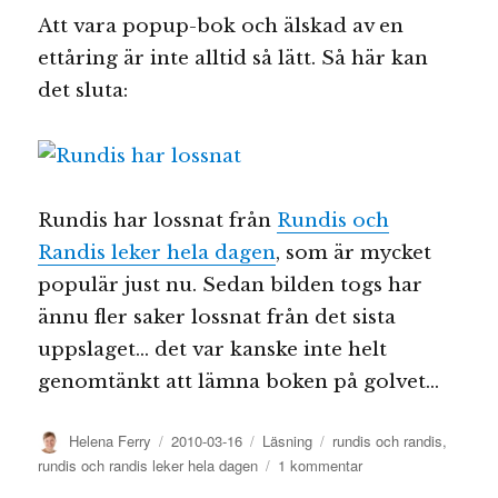
Att vara popup-bok och älskad av en
ettåring är inte alltid så lätt. Så här kan
det sluta:
Rundis har lossnat från
Rundis och
Randis leker hela dagen
, som är mycket
populär just nu. Sedan bilden togs har
ännu fler saker lossnat från det sista
uppslaget… det var kanske inte helt
genomtänkt att lämna boken på golvet…
Författare
Publicerat
Kategorier
Etiketter
Helena Ferry
2010-03-16
Läsning
rundis och randis
,
den
till
rundis och randis leker hela dagen
1 kommentar
Det