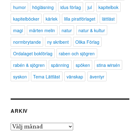
humor
högläsning
idus förlag
jul
kapitelbok
kapitelböcker
kärlek
lilla piratförlaget
lättläst
magi
mårten melin
natur
natur & kultur
normbrytande
ny skribent
Olika Förlag
Ordalaget bokförlag
raben och sjögren
rabén & sjögren
spänning
spöken
stina wirsén
syskon
Tema Lättläst
vänskap
äventyr
ARKIV
Arkiv