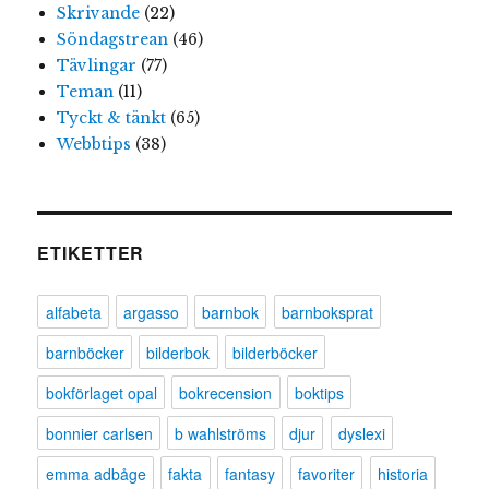
Skrivande
(22)
Söndagstrean
(46)
Tävlingar
(77)
Teman
(11)
Tyckt & tänkt
(65)
Webbtips
(38)
ETIKETTER
alfabeta
argasso
barnbok
barnboksprat
barnböcker
bilderbok
bilderböcker
bokförlaget opal
bokrecension
boktips
bonnier carlsen
b wahlströms
djur
dyslexi
emma adbåge
fakta
fantasy
favoriter
historia