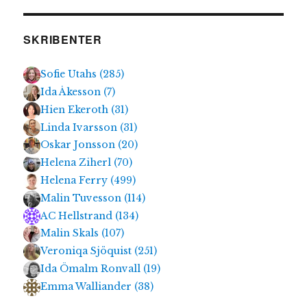
SKRIBENTER
Sofie Utahs
(
285
)
Ida Åkesson
(
7
)
Hien Ekeroth
(
31
)
Linda Ivarsson
(
31
)
Oskar Jonsson
(
20
)
Helena Ziherl
(
70
)
Helena Ferry
(
499
)
Malin Tuvesson
(
114
)
AC Hellstrand
(
134
)
Malin Skals
(
107
)
Veroniqa Sjöquist
(
251
)
Ida Ömalm Ronvall
(
19
)
Emma Walliander
(
38
)