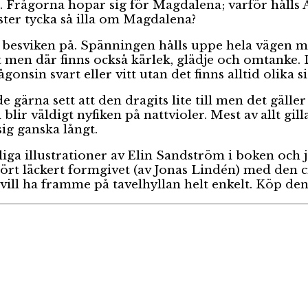
 Frågorna hopar sig för Magdalena; varför hålls 
ster tycka så illa om Magdalena?
 besviken på. Spänningen hålls uppe hela vägen me
 men där finns också kärlek, glädje och omtanke. 
gonsin svart eller vitt utan det finns alltid olika 
 gärna sett att den dragits lite till men det gäller
h blir väldigt nyfiken på nattvioler. Mest av allt gi
sig ganska långt.
liga illustrationer av Elin Sandström i boken och j
hört läckert formgivet (av Jonas Lindén) med den
vill ha framme på tavelhyllan helt enkelt. Köp den