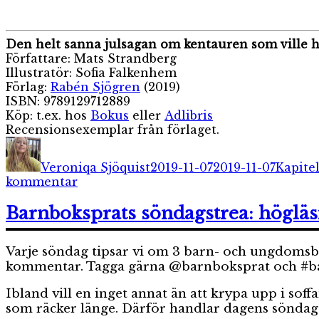
Den helt sanna julsagan om kentauren som ville 
Författare: Mats Strandberg
Illustratör: Sofia Falkenhem
Förlag:
Rabén Sjögren
(2019)
ISBN: 9789129712889
Köp: t.ex. hos
Bokus
eller
Adlibris
Recensionsexemplar från förlaget.
Författare
Publicerat
Katego
den
Veroniqa Sjöquist
2019-11-07
2019-11-07
Kapite
till
kommentar
Den
helt
Barnboksprats söndagstrea: höglä
sanna
julsagan
Varje söndag tipsar vi om 3 barn- och ungdomsböck
om
kentauren
kommentar. Tagga gärna @barnboksprat och #barn
som
Ibland vill en inget annat än att krypa upp i soff
ville
som räcker länge. Därför handlar dagens sönda
hem