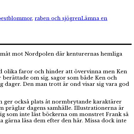
pestblommor
,
raben och sjögren
Lämna en
 hemåt mot Nordpolen där kenturernas hemliga
med olika faror och hinder att övervinna men Ken
or berättade om sig, sagor som både Ken och
ig dager. Den man trott är ond visar sig vara god
en ger också plats åt normbrytande karaktärer
 präglar dagens samhälle. Illustrationerna är
 dig som inte läst böckerna om monstret Frank så
ika gärna läsa dem efter den här. Missa dock inte