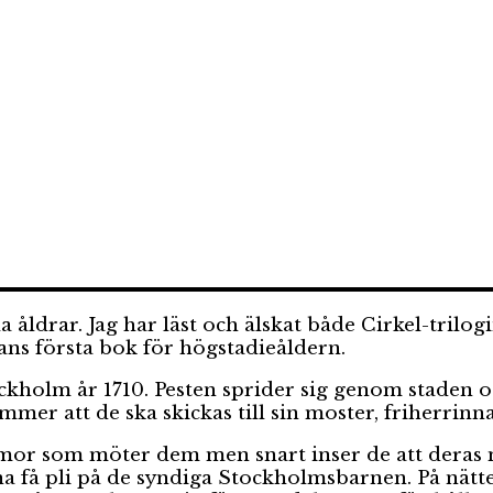
a åldrar. Jag har läst och älskat både Cirkel-tril
hans första bok för högstadieåldern.
ckholm år 1710. Pesten sprider sig genom staden o
mer att de ska skickas till sin moster, friherri
s mor som möter dem men snart inser de att deras
na få pli på de syndiga Stockholmsbarnen. På nätt