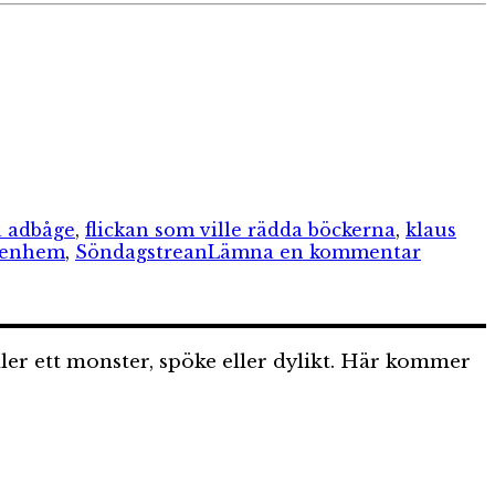
 adbåge
,
flickan som ville rädda böckerna
,
klaus
till
lkenhem
,
Söndagstrean
Lämna en kommentar
Barnbok
söndags
högläsn
ler ett monster, spöke eller dylikt. Här kommer