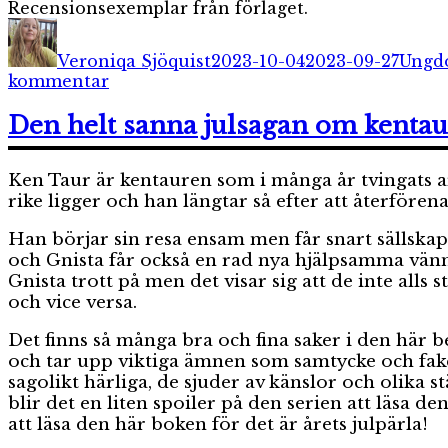
Recensionsexemplar från förlaget.
Författare
Publicerat
Kateg
den
Veroniqa Sjöquist
2023-10-04
2023-09-27
Ungd
till
kommentar
Pestblommor
Den helt sanna julsagan om kenta
Ken Taur är kentauren som i många år tvingats 
rike ligger och han längtar så efter att återfören
Han börjar sin resa ensam men får snart sällskap
och Gnista får också en rad nya hjälpsamma vänn
Gnista trott på men det visar sig att de inte all
och vice versa.
Det finns så många bra och fina saker i den här 
och tar upp viktiga ämnen som samtycke och fak
sagolikt härliga, de sjuder av känslor och olika 
blir det en liten spoiler på den serien att läsa d
att läsa den här boken för det är årets julpärla!