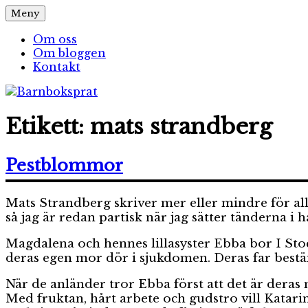
Hoppa
Meny
Barnboksprat
– en blogg om barnböcker
till
innehåll
Om oss
Om bloggen
Kontakt
Etikett:
mats strandberg
Pestblommor
Mats Strandberg skriver mer eller mindre för all
så jag är redan partisk när jag sätter tänderna i 
Magdalena och hennes lillasyster Ebba bor I Sto
deras egen mor dör i sjukdomen. Deras far bestäm
När de anländer tror Ebba först att det är dera
Med fruktan, hårt arbete och gudstro vill Katari