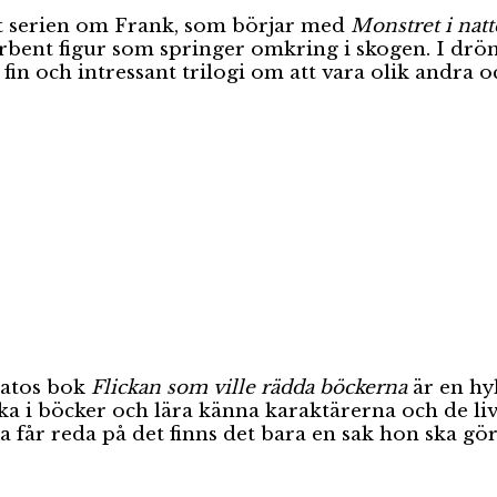
it serien om Frank, som börjar med
Monstret i nat
yrbent figur som springer omkring i skogen. I drö
n och intressant trilogi om att vara olik andra och
satos bok
Flickan som ville rädda böckerna
är en hyl
nka i böcker och lära känna karaktärerna och de liv
får reda på det finns det bara en sak hon ska gö