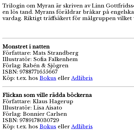
Trilogin om Myran är skriven av Linn Gottfrids
en lös tand. Myrans föräldrar bråkar på engelska o
vardag. Riktigt träffsäkert för målgruppen vilket 
Monstret i natten
Författare: Mats Strandberg
Illustratör: Sofia Falkenhem
Förlag: Rabén & Sjögren
ISBN: 9788771655667
Köp: t.ex. hos
Bokus
eller
Adlibris
Flickan som ville rädda böckerna
Författare: Klaus Hagerup
Illustratör: Lisa Aisato
Förlag: Bonnier Carlsen
ISBN: 9789178030729
Köp: t.ex. hos
Bokus
eller
Adlibris