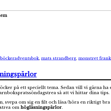
hem
rier
Etiketter
lböcker
adventsbok
,
mats strandberg
,
monstret frank
sningspärlor
er på ett speciellt tema. Sedan vill vi gärna ha er
bokspratssöndagstrea så att vi hittar dina tips.
an, svepa om sig en filt och läsa/höra en riktigt b
gstrea om
högläsningspärlor
.