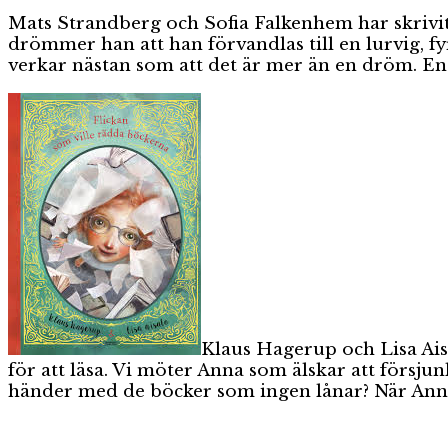
Mats Strandberg och Sofia Falkenhem har skriv
drömmer han att han förvandlas till en lurvig, f
verkar nästan som att det är mer än en dröm. En fi
Klaus Hagerup och Lisa Ai
för att läsa. Vi möter Anna som älskar att försju
händer med de böcker som ingen lånar? När Anna 