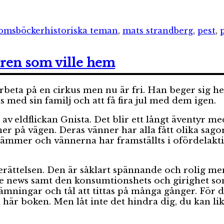
orier
Etiketter
omsböcker
historiska teman
,
mats strandberg
,
pest
,
uren som ville hem
arbeta på en cirkus men nu är fri. Han beger sig
as med sin familj och att få fira jul med dem igen.
 av eldflickan Gnista. Det blir ett långt äventyr 
er på vägen. Deras vänner har alla fått olika sag
s stämmer och vännerna har framställts i ofördelakt
berättelsen. Den är såklart spännande och rolig m
e news samt den konsumtionshets och girighet som
stämningar och tål att tittas på många gånger. För
en här boken. Men låt inte det hindra dig, du kan l