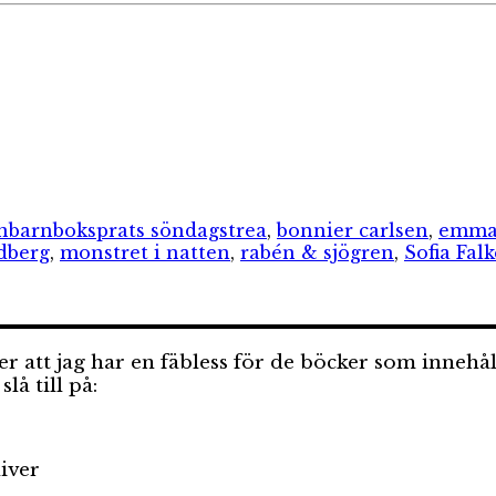
Etiketter
n
barnboksprats söndagstrea
,
bonnier carlsen
,
emma
dberg
,
monstret i natten
,
rabén & sjögren
,
Sofia Fa
 att jag har en fäbless för de böcker som innehål
lå till på:
iver