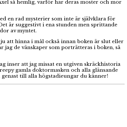
Axel så hemlig, varför har deras moster och mor
d en rad mysterier som inte är självklara för
Det är suggestivt i ena stunden men sprittande
sidor av myntet.
 ju att hinna i mål också innan boken är slut eller
llar jag de vänskaper som porträtteras i boken, så
ag inser att jag missat en utgiven skräckhistoria
 creepy gamla doktormasken och alla glänsande
 genast till alla högstadieungar du känner!