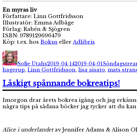
En myras liv
Författare: Linn Gottfridsson
Illustratör: Emma Adbåge
Förlag: Rabén & Sjögren
ISBN: 9789129696479
Köp: t.ex. hos
Bokus
eller
Adlibris
Författare
Publicerat
Kategorier
den
Sofie Utahs
2019-04-14
2019-04-01
Söndagstrea
hagerup
,
Linn Gottfridsson
,
lisa aisato
,
mats stran
Läskigt spännande bokreatips!
Imorgon drar årets bokrea igång och jag erkänner
några tips på sådana böcker jag tycker att du kan s
Alice i underlandet
av Jennifer Adams & Alison Ol