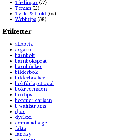
Tävlingar
(77)
Teman
(11)
Tyckt & tänkt
(65)
Webbtips
(38)
Etiketter
alfabeta
argasso
barnbok
barnboksprat
barnböcker
bilderbok
bilderböcker
bokförlaget opal
bokrecension
boktips
bonnier carlsen
b wahlströms
djur
dyslexi
emma adbåge
fakta
fantasy
favoriter