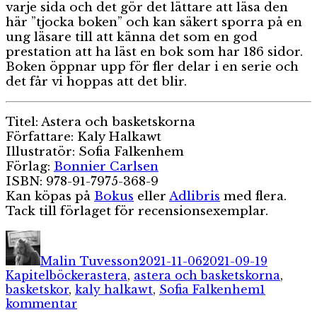
varje sida och det gör det lättare att läsa den
här ”tjocka boken” och kan säkert sporra på en
ung läsare till att känna det som en god
prestation att ha läst en bok som har 186 sidor.
Boken öppnar upp för fler delar i en serie och
det får vi hoppas att det blir.
Titel: Astera och basketskorna
Författare: Kaly Halkawt
Illustratör: Sofia Falkenhem
Förlag:
Bonnier Carlsen
ISBN: 978-91-7975-368-9
Kan köpas på
Bokus
eller
Adlibris
med flera.
Tack till förlaget för recensionsexemplar.
Författare
Publicerat
Kategor
den
Malin Tuvesson
2021-11-06
2021-09-19
Etiketter
Kapitelböcker
astera
,
astera och basketskorna
,
basketskor
,
kaly halkawt
,
Sofia Falkenhem
1
till
kommentar