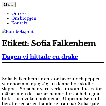
Hoppa
Meny
Barnboksprat
– en blogg om barnböcker
till
innehåll
Om oss
Om bloggen
Kontakt
Etikett:
Sofia Falkenhem
Dagen vi hittade en drake
Sofia Falkenhem är en stor favorit och peppen
var enorm när jag såg att denna bok skulle
släppas. Sofia har varit verksam som illustratör
i 20 år men det här är hennes första helt egna
bok – och vilken bok det är! Upprinnelsen till
berättelsen är en händelse från när Sofia själv