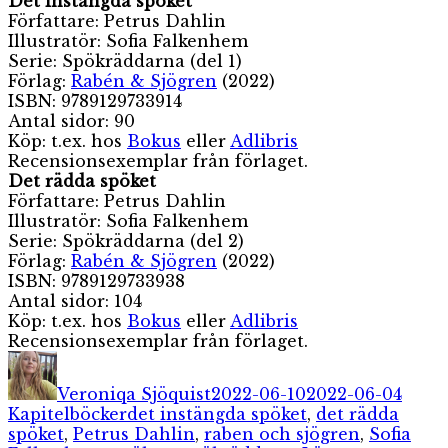
Det instängda spöket
Författare: Petrus Dahlin
Illustratör: Sofia Falkenhem
Serie: Spökräddarna (del 1)
Förlag:
Rabén & Sjögren
(2022)
ISBN: 9789129733914
Antal sidor: 90
Köp: t.ex. hos
Bokus
eller
Adlibris
Recensionsexemplar från förlaget.
Det rädda spöket
Författare: Petrus Dahlin
Illustratör: Sofia Falkenhem
Serie: Spökräddarna (del 2)
Förlag:
Rabén & Sjögren
(2022)
ISBN: 9789129733938
Antal sidor: 104
Köp: t.ex. hos
Bokus
eller
Adlibris
Recensionsexemplar från förlaget.
Författare
Publicerat
Kateg
den
Veroniqa Sjöquist
2022-06-10
2022-06-04
Etiketter
Kapitelböcker
det instängda spöket
,
det rädda
spöket
,
Petrus Dahlin
,
raben och sjögren
,
Sofia