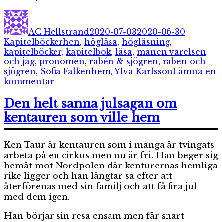
Författare
Publicerat
Kategori
den
AC Hellstrand
2020-07-03
2020-06-30
Etiketter
Kapitelböcker
hen
,
högläsa
,
högläsning
,
kapitelböcker
,
kapitelbok
,
läsa
,
månen varelsen
och jag
,
pronomen
,
rabén & sjögren
,
raben och
sjögren
,
Sofia Falkenhem
,
Ylva Karlsson
Lämna en
till
kommentar
Månen,
varelsen
Den helt sanna julsagan om
och
kentauren som ville hem
jag
Ken Taur är kentauren som i många år tvingats
arbeta på en cirkus men nu är fri. Han beger sig
hemåt mot Nordpolen där kenturernas hemliga
rike ligger och han längtar så efter att
återförenas med sin familj och att få fira jul
med dem igen.
Han börjar sin resa ensam men får snart