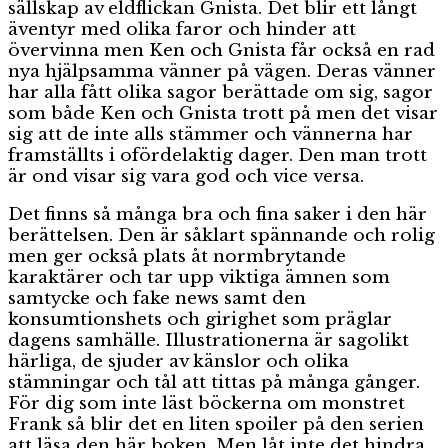
sällskap av eldflickan Gnista. Det blir ett långt
äventyr med olika faror och hinder att
övervinna men Ken och Gnista får också en rad
nya hjälpsamma vänner på vägen. Deras vänner
har alla fått olika sagor berättade om sig, sagor
som både Ken och Gnista trott på men det visar
sig att de inte alls stämmer och vännerna har
framställts i ofördelaktig dager. Den man trott
är ond visar sig vara god och vice versa.
Det finns så många bra och fina saker i den här
berättelsen. Den är såklart spännande och rolig
men ger också plats åt normbrytande
karaktärer och tar upp viktiga ämnen som
samtycke och fake news samt den
konsumtionshets och girighet som präglar
dagens samhälle. Illustrationerna är sagolikt
härliga, de sjuder av känslor och olika
stämningar och tål att tittas på många gånger.
För dig som inte läst böckerna om monstret
Frank så blir det en liten spoiler på den serien
att läsa den här boken. Men låt inte det hindra