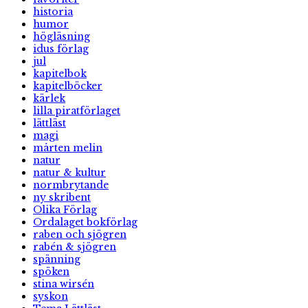
historia
humor
högläsning
idus förlag
jul
kapitelbok
kapitelböcker
kärlek
lilla piratförlaget
lättläst
magi
mårten melin
natur
natur & kultur
normbrytande
ny skribent
Olika Förlag
Ordalaget bokförlag
raben och sjögren
rabén & sjögren
spänning
spöken
stina wirsén
syskon