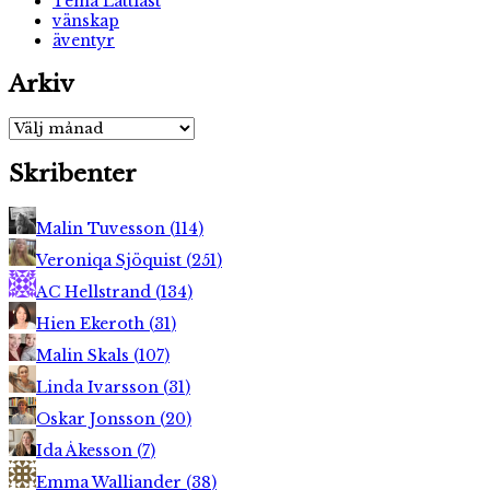
Tema Lättläst
vänskap
äventyr
Arkiv
Arkiv
Skribenter
Malin Tuvesson
(
114
)
Veroniqa Sjöquist
(
251
)
AC Hellstrand
(
134
)
Hien Ekeroth
(
31
)
Malin Skals
(
107
)
Linda Ivarsson
(
31
)
Oskar Jonsson
(
20
)
Ida Åkesson
(
7
)
Emma Walliander
(
38
)