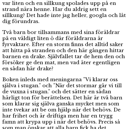
var liten och en sillkung spolades upp på en
strand nära henne. Har du aldrig sett en
sillkung? Det hade inte jag heller, googla och låt
dig förundras.
Två barn bor tillsammans med sina föräldrar
på en väldigt liten ö där föräldrarna är
fyrvaktare. Efter en storm finns det alltid saker
att hitta på stranden och den här gången hittar
barnen en drake. Självfallet tar de hem den och
försöker ge den mat, men vad äter egentligen
en sådan här drake?
Boken inleds med meningarna ”Vi klarar oss
själva i stugan.” och ”När det stormar går vi till
de vuxna i stugan.” och det sätter en sådan
härligt ton för berättelsen. Det här är två barn
som klarar sig själva ganska mycket men som
inte tvekar att be om hjälp när det behövs. De
har frihet och är driftiga men har en trygg
famn att krypa upp i när det behövs. Precis så
som man önskar att alla barn fick ha det.