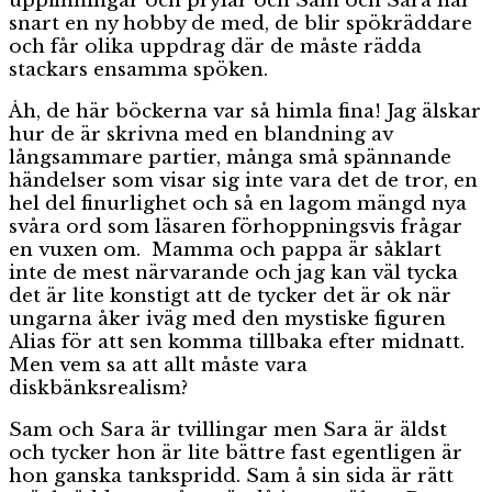
uppfinningar och prylar och Sam och Sara har
snart en ny hobby de med, de blir spökräddare
och får olika uppdrag där de måste rädda
stackars ensamma spöken.
Åh, de här böckerna var så himla fina! Jag älskar
hur de är skrivna med en blandning av
långsammare partier, många små spännande
händelser som visar sig inte vara det de tror, en
hel del finurlighet och så en lagom mängd nya
svåra ord som läsaren förhoppningsvis frågar
en vuxen om. Mamma och pappa är såklart
inte de mest närvarande och jag kan väl tycka
det är lite konstigt att de tycker det är ok när
ungarna åker iväg med den mystiske figuren
Alias för att sen komma tillbaka efter midnatt.
Men vem sa att allt måste vara
diskbänksrealism?
Sam och Sara är tvillingar men Sara är äldst
och tycker hon är lite bättre fast egentligen är
hon ganska tankspridd. Sam å sin sida är rätt