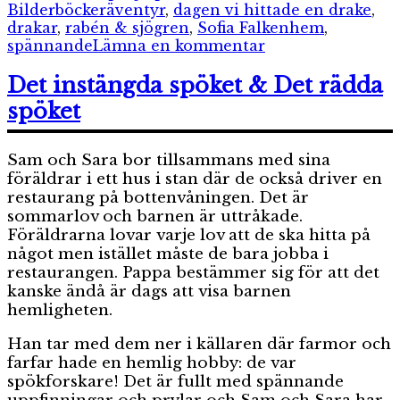
Etiketter
Bilderböcker
äventyr
,
dagen vi hittade en drake
,
drakar
,
rabén & sjögren
,
Sofia Falkenhem
,
till
spännande
Lämna en kommentar
Dagen
vi
Det instängda spöket & Det rädda
hittade
spöket
en
drake
Sam och Sara bor tillsammans med sina
föräldrar i ett hus i stan där de också driver en
restaurang på bottenvåningen. Det är
sommarlov och barnen är uttråkade.
Föräldrarna lovar varje lov att de ska hitta på
något men istället måste de bara jobba i
restaurangen. Pappa bestämmer sig för att det
kanske ändå är dags att visa barnen
hemligheten.
Han tar med dem ner i källaren där farmor och
farfar hade en hemlig hobby: de var
spökforskare! Det är fullt med spännande