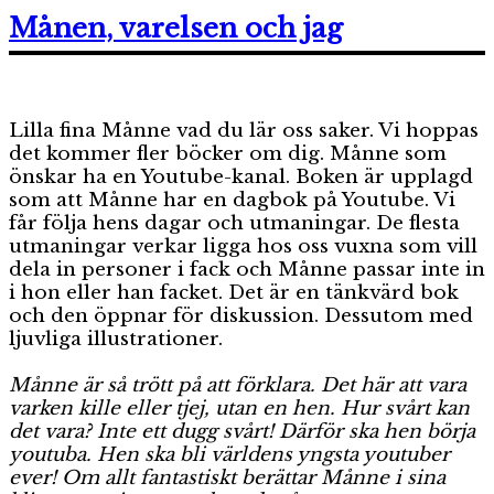
Astera
och
Månen, varelsen och jag
basketskorna
Lilla fina Månne vad du lär oss saker. Vi hoppas
det kommer fler böcker om dig. Månne som
önskar ha en Youtube-kanal. Boken är upplagd
som att Månne har en dagbok på Youtube. Vi
får följa hens dagar och utmaningar. De flesta
utmaningar verkar ligga hos oss vuxna som vill
dela in personer i fack och Månne passar inte in
i hon eller han facket. Det är en tänkvärd bok
och den öppnar för diskussion. Dessutom med
ljuvliga illustrationer.
Månne är så trött på att förklara. Det här att vara
varken kille eller tjej, utan en hen. Hur svårt kan
det vara? Inte ett dugg svårt! Därför ska hen börja
youtuba. Hen ska bli världens yngsta youtuber
ever! Om allt fantastiskt berättar Månne i sina