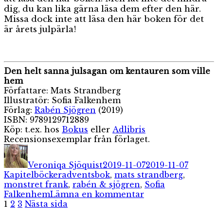
dig, du kan lika gärna läsa dem efter den här.
Missa dock inte att läsa den här boken för det
är årets julpärla!
Den helt sanna julsagan om kentauren som ville
hem
Författare: Mats Strandberg
Illustratör: Sofia Falkenhem
Förlag:
Rabén Sjögren
(2019)
ISBN: 9789129712889
Köp: t.ex. hos
Bokus
eller
Adlibris
Recensionsexemplar från förlaget.
Författare
Publicerat
Katego
den
Veroniqa Sjöquist
2019-11-07
2019-11-07
Etiketter
Kapitelböcker
adventsbok
,
mats strandberg
,
monstret frank
,
rabén & sjögren
,
Sofia
till
Falkenhem
Lämna en kommentar
Sidnumrering
Sida
Sida
Sida
Den
1
2
3
Nästa sida
helt