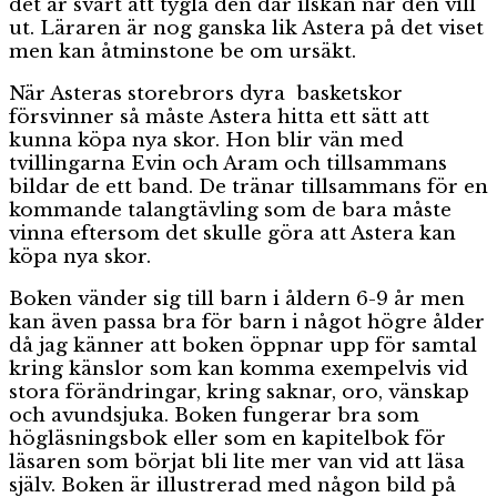
det är svårt att tygla den där ilskan när den vill
ut. Läraren är nog ganska lik Astera på det viset
men kan åtminstone be om ursäkt.
När Asteras storebrors dyra basketskor
försvinner så måste Astera hitta ett sätt att
kunna köpa nya skor. Hon blir vän med
tvillingarna Evin och Aram och tillsammans
bildar de ett band. De tränar tillsammans för en
kommande talangtävling som de bara måste
vinna eftersom det skulle göra att Astera kan
köpa nya skor.
Boken vänder sig till barn i åldern 6-9 år men
kan även passa bra för barn i något högre ålder
då jag känner att boken öppnar upp för samtal
kring känslor som kan komma exempelvis vid
stora förändringar, kring saknar, oro, vänskap
och avundsjuka. Boken fungerar bra som
högläsningsbok eller som en kapitelbok för
läsaren som börjat bli lite mer van vid att läsa
själv. Boken är illustrerad med någon bild på