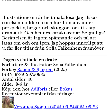
Illustrationerna är helt makalösa. Jag älskar
rörelsen i bilderna och hur hon använder
perspektiv, färger och skuggor för att skapa
dramatik. Och hennes karaktärer är SÅ gulliga!
Berättelsen är lagom spännande och tål att
läsas om och om igen. Jag hoppas innerligt att
vi får fler titlar från Sofia Falkenhem framöver.
Dagen vi hittade en drake
Författare & illustratör: Sofia Falkenhem
Förlag:
Rabén & Sjögren
(2025)
ISBN: 9789129750935
Antal sidor: 40
Ålder: 3-6 år
Köp: t.ex. hos
Adlibris
eller
Bokus
Recensionsexemplar från förlaget.
Författare
Publicerat
Kateg
den
Veroniqa Sjöquist
2025-09-24
2025-09-23