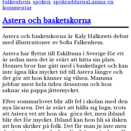
Falkenhem
,
spöken
,
spökräddarna
Lämna en
till
kommentar
Det
instängda
Astera och basketskorna
spöket
&
Astera och basketskorna är Kaly Halkawts debut
Det
rädda
med illustrationer av Sofia Falkenhem.
spöket
Astera har flyttat till Eskiltuna i Sverige för ett
år sedan men det är svårt att hitta sin plats.
Hennes bror har gått med i basketlaget och kan
inte ägna lika mycket tid till Astera längre och
det gör att hon känner sig vilsen. Mamma
jobbar mest hela tiden dessutom och hon
saknar sin pappa jättemycket.
Efter sommarlovet blir allt fel i skolan med den
nya läraren. Det är svårt att hålla sig lugn, trots
att Astera vet att hon ska göra det, men ibland
blir det för mycket. Ibland kan hon bli så ilsken
att hon skriker på folk. Det får man ju inte men