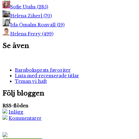
Sofie Utahs
(
285
)
Helena Ziherl
(
70
)
Ida Ömalm Ronvall
(
19
)
Helena Ferry
(
499
)
Se även
Barnboksprats favoriter
Lista med recenserade titlar
Teman vi haft
Följ bloggen
RSS-flöden
Inlägg
Kommentarer