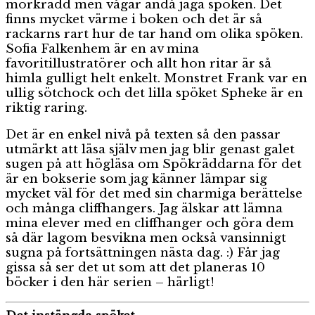
mörkrädd men vågar ändå jaga spöken. Det
finns mycket värme i boken och det är så
rackarns rart hur de tar hand om olika spöken.
Sofia Falkenhem är en av mina
favoritillustratörer och allt hon ritar är så
himla gulligt helt enkelt. Monstret Frank var en
ullig sötchock och det lilla spöket Spheke är en
riktig raring.
Det är en enkel nivå på texten så den passar
utmärkt att läsa själv men jag blir genast galet
sugen på att högläsa om Spökräddarna för det
är en bokserie som jag känner lämpar sig
mycket väl för det med sin charmiga berättelse
och många cliffhangers. Jag älskar att lämna
mina elever med en cliffhanger och göra dem
så där lagom besvikna men också vansinnigt
sugna på fortsättningen nästa dag. :) Får jag
gissa så ser det ut som att det planeras 10
böcker i den här serien – härligt!