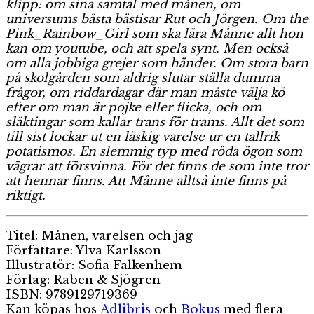
klipp: om sina samtal med månen, om
universums bästa bästisar Rut och Jörgen. Om the
Pink_Rainbow_Girl som ska lära Månne allt hon
kan om youtube, och att spela synt. Men också
om alla jobbiga grejer som händer. Om stora barn
på skolgården som aldrig slutar ställa dumma
frågor, om riddardagar där man måste välja kö
efter om man är pojke eller flicka, och om
släktingar som kallar trans för trams. Allt det som
till sist lockar ut en läskig varelse ur en tallrik
potatismos. En slemmig typ med röda ögon som
vägrar att försvinna. För det finns de som inte tror
att hennar finns. Att Månne alltså inte finns på
riktigt.
Titel: Månen, varelsen och jag
Författare: Ylva Karlsson
Illustratör: Sofia Falkenhem
Förlag: Raben & Sjögren
ISBN: 9789129719369
Kan köpas hos
Adlibris
och
Bokus
med flera