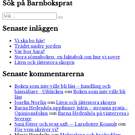
för
Sök på Barnboksprat
sanna
inlägg
julsagan
om
Sök
Sök
efter:
kentauren
som
Senaste inläggen
ville
hem
Vi ska bo här!
Trädet under jorden
Var bor Sara?
Stora sömnboken- en faktabok om hur vi sover
Liten och jättestora skogen
Senaste kommentarerna
Boken som inte ville bli läst – handling och
bästsäljare - Utblicken
om
Boken som inte ville bli
läst
Josefin Norlin
om
Liten och jättestora skogen
Barna Hedenhös uppfinner julen – streama gratis -
Opinionsfokus
om
Barna Hedenhös på vinterresa i
Sverige
Små fötter och svag saft — Larsdotter Konsult
om
För vem skriver vi?
Maria Hendriks
om
Makwelane och krokodilen