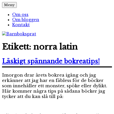
Hoppa
Meny
Barnboksprat
– en blogg om barnböcker
till
innehåll
Om oss
Om bloggen
Kontakt
Etikett:
norra latin
Läskigt spännande bokreatips!
Imorgon drar årets bokrea igång och jag
erkänner att jag har en fäbless för de böcker
som innehåller ett monster, spöke eller dylikt.
Här kommer några tips på sådana böcker jag
tycker att du kan slå till på: