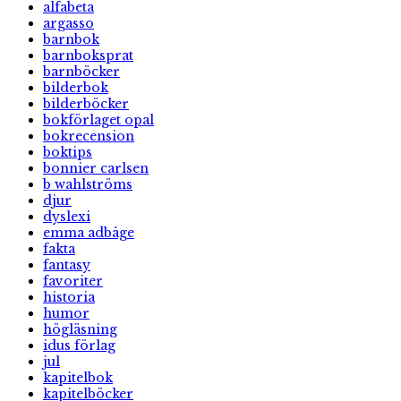
alfabeta
argasso
barnbok
barnboksprat
barnböcker
bilderbok
bilderböcker
bokförlaget opal
bokrecension
boktips
bonnier carlsen
b wahlströms
djur
dyslexi
emma adbåge
fakta
fantasy
favoriter
historia
humor
högläsning
idus förlag
jul
kapitelbok
kapitelböcker