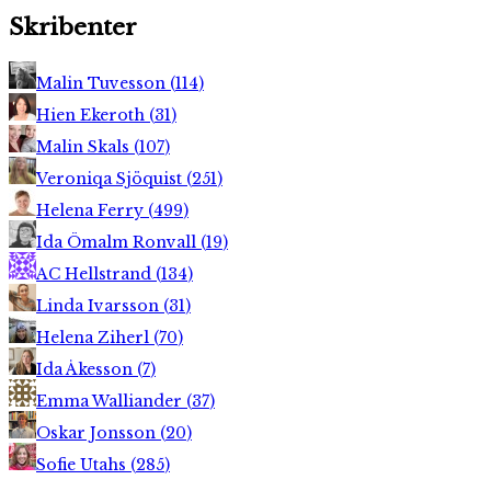
Skribenter
Malin Tuvesson
(
114
)
Hien Ekeroth
(
31
)
Malin Skals
(
107
)
Veroniqa Sjöquist
(
251
)
Helena Ferry
(
499
)
Ida Ömalm Ronvall
(
19
)
AC Hellstrand
(
134
)
Linda Ivarsson
(
31
)
Helena Ziherl
(
70
)
Ida Åkesson
(
7
)
Emma Walliander
(
37
)
Oskar Jonsson
(
20
)
Sofie Utahs
(
285
)