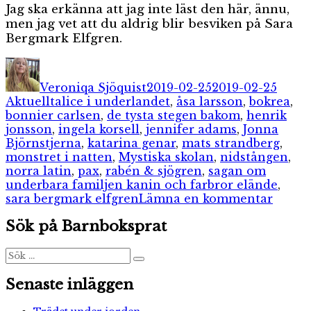
Jag ska erkänna att jag inte läst den här, ännu,
men jag vet att du aldrig blir besviken på Sara
Bergmark Elfgren.
Författare
Publicerat
Kateg
den
Veroniqa Sjöquist
2019-02-25
2019-02-25
Etiketter
Aktuellt
alice i underlandet
,
åsa larsson
,
bokrea
,
bonnier carlsen
,
de tysta stegen bakom
,
henrik
jonsson
,
ingela korsell
,
jennifer adams
,
Jonna
Björnstjerna
,
katarina genar
,
mats strandberg
,
monstret i natten
,
Mystiska skolan
,
nidstången
,
norra latin
,
pax
,
rabén & sjögren
,
sagan om
underbara familjen kanin och farbror elände
,
till
sara bergmark elfgren
Lämna en kommentar
Läskig
Sök på Barnboksprat
spänn
bokrea
Sök
Sök
efter:
Senaste inläggen