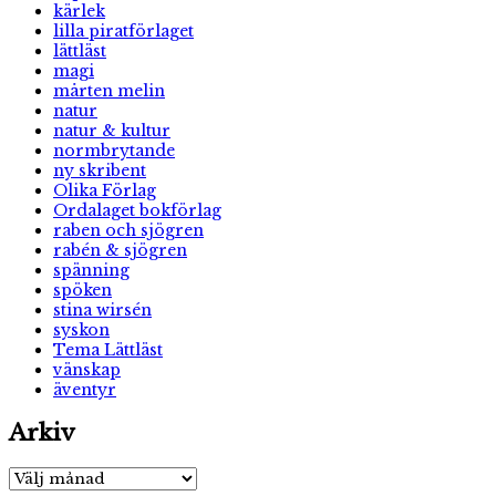
kärlek
lilla piratförlaget
lättläst
magi
mårten melin
natur
natur & kultur
normbrytande
ny skribent
Olika Förlag
Ordalaget bokförlag
raben och sjögren
rabén & sjögren
spänning
spöken
stina wirsén
syskon
Tema Lättläst
vänskap
äventyr
Arkiv
Arkiv