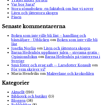
Trädet under jorden
Var bor Sara?
Stora sömnboken- en faktabok om hur vi sover
Liten och jättestora skogen
Påsen
Senaste kommentarerna
Boken som inte ville bli läst – handling och
bästsäljare - Utblicken
om
Boken som inte ville bli
läst
Josefin Norlin
om
Liten och jättestora skogen
Barna Hedenhös uppfinner julen – streama gratis -
Opinionsfokus
om
Barna Hedenhös på vinterresa i
Sverige
Små fötter och svag saft — Larsdotter Konsult
om
För vem skriver vi?
Maria Hendriks
om
Makwelane och krokodilen
Kategorier
Aktuellt
(216)
Bibliotek och butiker
(15)
Bloggen
(58)
Bokklubbar
(8)