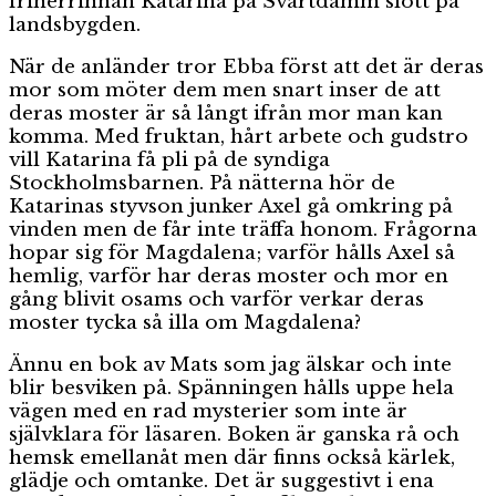
friherrinnan Katarina på Svartdamm slott på
landsbygden.
När de anländer tror Ebba först att det är deras
mor som möter dem men snart inser de att
deras moster är så långt ifrån mor man kan
komma. Med fruktan, hårt arbete och gudstro
vill Katarina få pli på de syndiga
Stockholmsbarnen. På nätterna hör de
Katarinas styvson junker Axel gå omkring på
vinden men de får inte träffa honom. Frågorna
hopar sig för Magdalena; varför hålls Axel så
hemlig, varför har deras moster och mor en
gång blivit osams och varför verkar deras
moster tycka så illa om Magdalena?
Ännu en bok av Mats som jag älskar och inte
blir besviken på. Spänningen hålls uppe hela
vägen med en rad mysterier som inte är
självklara för läsaren. Boken är ganska rå och
hemsk emellanåt men där finns också kärlek,
glädje och omtanke. Det är suggestivt i ena