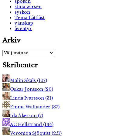
spöken
stina wirsén
syskon
Tema Lättläst
vänskap
äventyr
Arkiv
Arkiv
Skribenter
Malin Skals
(
107
)
Oskar Jonsson
(
20
)
Linda Ivarsson
(
31
)
Emma Walliander
(
37
)
Ida Åkesson
(
7
)
AC Hellstrand
(
134
)
Veroniqa Sjöquist
(
251
)