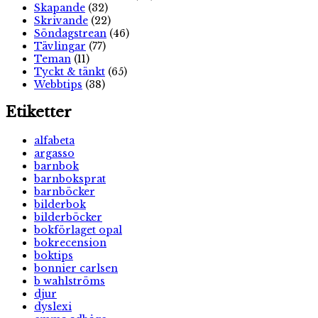
Skapande
(32)
Skrivande
(22)
Söndagstrean
(46)
Tävlingar
(77)
Teman
(11)
Tyckt & tänkt
(65)
Webbtips
(38)
Etiketter
alfabeta
argasso
barnbok
barnboksprat
barnböcker
bilderbok
bilderböcker
bokförlaget opal
bokrecension
boktips
bonnier carlsen
b wahlströms
djur
dyslexi