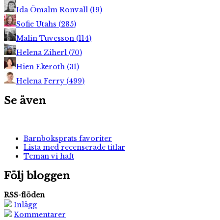
Ida Ömalm Ronvall
(
19
)
Sofie Utahs
(
285
)
Malin Tuvesson
(
114
)
Helena Ziherl
(
70
)
Hien Ekeroth
(
31
)
Helena Ferry
(
499
)
Se även
Barnboksprats favoriter
Lista med recenserade titlar
Teman vi haft
Följ bloggen
RSS-flöden
Inlägg
Kommentarer