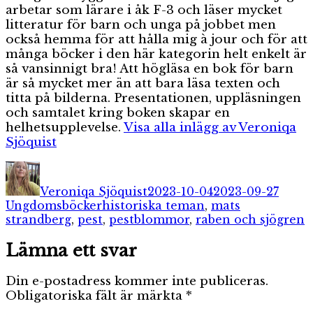
arbetar som lärare i åk F-3 och läser mycket
litteratur för barn och unga på jobbet men
också hemma för att hålla mig à jour och för att
många böcker i den här kategorin helt enkelt är
så vansinnigt bra! Att högläsa en bok för barn
är så mycket mer än att bara läsa texten och
titta på bilderna. Presentationen, uppläsningen
och samtalet kring boken skapar en
helhetsupplevelse.
Visa alla inlägg av Veroniqa
Sjöquist
Författare
Publicerat
Kateg
den
Veroniqa Sjöquist
2023-10-04
2023-09-27
Etiketter
Ungdomsböcker
historiska teman
,
mats
strandberg
,
pest
,
pestblommor
,
raben och sjögren
Lämna ett svar
Din e-postadress kommer inte publiceras.
Obligatoriska fält är märkta
*