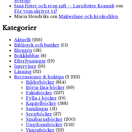
Sverige
Små fötter och svag saft — Larsdotter Konsult
om
För vem skriver vi?
Maria Hendriks
om
Makwelane och krokodilen
Kategorier
Aktuellt
(216)
Bibliotek och butiker
(15)
Bloggen
(58)
Bokklubbar
(8)
Efterlysningar
(19)
Intervjuer
(19)
Läsning
(32)
Recensioner & boktips
(2 223)
Bilderböcker
(814)
Börja-läsa-böcker
(69)
Faktaböcker
(237)
Fylla-i-böcker
(19)
Kapitelböcker
(588)
Samlingar
(51)
Serieböcker
(37)
Småbarnsböcker
(200)
Ungdomsböcker
(253)
Vuxenböcker
(23)