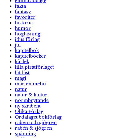
emma adbåge
fakta
fantasy
favoriter
historia
humor
högläsning
idus förlag
jul
kapitelbok
kapitelböcker
kärlek
lilla piratförlaget
lättläst
magi
mårten melin
natur
natur & kultur
normbrytande
ny skribent
Olika Förlag
Ordalaget bokförlag
raben och sjögren
rabén & sjögren
spänning