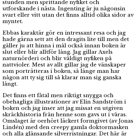
stunden men sprittande nyfiket och
utforskande i nästa. Ingenting är ju någonsin
svart eller vitt utan det finns alltid olika sidor av
myntet.
Ebbas karaktär gör en intressant resa och jag
hade gärna sett att den dragits lite till men det
gäller ju att hinna i mål också innan boken är
slut eller blir alltför lång. Jag gillar Axels
naturnörderi och blir väldigt nyfiken på
nattvioler. Mest av allt gillar jag de vänskaper
som porträtteras i boken, så länge man har
någon att ty sig till så klarar man sig ganska
långt.
Det finns ett fåtal men riktigt snygga och
obehagliga illustrationer av Elin Sandström i
boken och jag inser att jag missat en utgiven
skräckhistoria från henne som gavs ut i våras.
Omslaget är oerhört läckert formgivet (av Jonas
Lindén) med den creepy gamla doktormasken
och alla glänsande silverristningar. Det här är