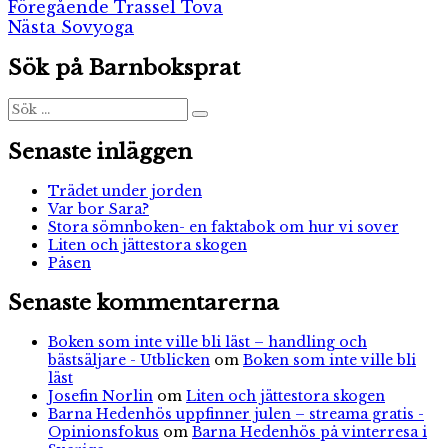
Inläggsnavigering
Föregående
Föregående
Trassel Tova
Nästa
inlägg:
Nästa
Sovyoga
inlägg:
Sök på Barnboksprat
Sök
Sök
efter:
Senaste inläggen
Trädet under jorden
Var bor Sara?
Stora sömnboken- en faktabok om hur vi sover
Liten och jättestora skogen
Påsen
Senaste kommentarerna
Boken som inte ville bli läst – handling och
bästsäljare - Utblicken
om
Boken som inte ville bli
läst
Josefin Norlin
om
Liten och jättestora skogen
Barna Hedenhös uppfinner julen – streama gratis -
Opinionsfokus
om
Barna Hedenhös på vinterresa i