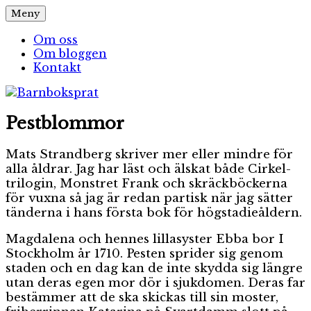
Hoppa
Meny
Barnboksprat
– en blogg om barnböcker
till
innehåll
Om oss
Om bloggen
Kontakt
Pestblommor
Mats Strandberg skriver mer eller mindre för
alla åldrar. Jag har läst och älskat både Cirkel-
trilogin, Monstret Frank och skräckböckerna
för vuxna så jag är redan partisk när jag sätter
tänderna i hans första bok för högstadieåldern.
Magdalena och hennes lillasyster Ebba bor I
Stockholm år 1710. Pesten sprider sig genom
staden och en dag kan de inte skydda sig längre
utan deras egen mor dör i sjukdomen. Deras far
bestämmer att de ska skickas till sin moster,