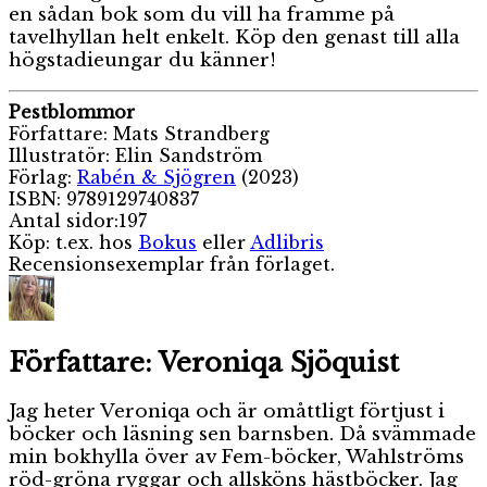
en sådan bok som du vill ha framme på
tavelhyllan helt enkelt. Köp den genast till alla
högstadieungar du känner!
Pestblommor
Författare: Mats Strandberg
Illustratör: Elin Sandström
Förlag:
Rabén & Sjögren
(2023)
ISBN: 9789129740837
Antal sidor:197
Köp: t.ex. hos
Bokus
eller
Adlibris
Recensionsexemplar från förlaget.
Författare:
Veroniqa Sjöquist
Jag heter Veroniqa och är omåttligt förtjust i
böcker och läsning sen barnsben. Då svämmade
min bokhylla över av Fem-böcker, Wahlströms
röd-gröna ryggar och allsköns hästböcker. Jag