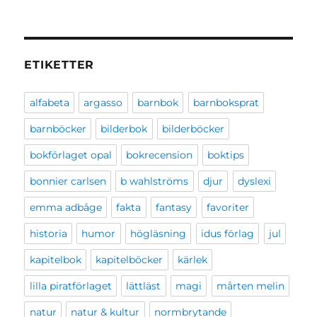
ETIKETTER
alfabeta
argasso
barnbok
barnboksprat
barnböcker
bilderbok
bilderböcker
bokförlaget opal
bokrecension
boktips
bonnier carlsen
b wahlströms
djur
dyslexi
emma adbåge
fakta
fantasy
favoriter
historia
humor
högläsning
idus förlag
jul
kapitelbok
kapitelböcker
kärlek
lilla piratförlaget
lättläst
magi
mårten melin
natur
natur & kultur
normbrytande