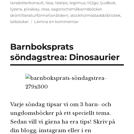
larsdotterkonsult
,
läsa
,
lästips
,
legimus
,
lit2go
,
ljudbok
,
lyssna
,
pixabay
,
resa
,
sagorochsmåbarnsböcker
,
skönlitteraturförmellanåldern
,
stockholmsstadsbibliotek
,
till
talböcker
Lämna en kommentar
Många
böcker
och
Barnboksprats
av
olika
söndagstrea: Dinosaurier
slag
Varje söndag tipsar vi om 3 barn- och
ungdomsböcker på ett speciellt tema.
Sedan vill vi gärna ha era tips! Skriv på
din blogg, instagram eller i en