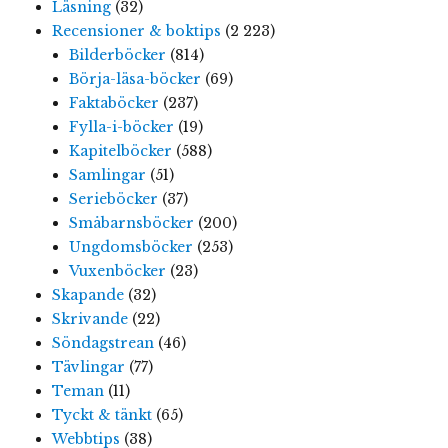
Läsning
(32)
Recensioner & boktips
(2 223)
Bilderböcker
(814)
Börja-läsa-böcker
(69)
Faktaböcker
(237)
Fylla-i-böcker
(19)
Kapitelböcker
(588)
Samlingar
(51)
Serieböcker
(37)
Småbarnsböcker
(200)
Ungdomsböcker
(253)
Vuxenböcker
(23)
Skapande
(32)
Skrivande
(22)
Söndagstrean
(46)
Tävlingar
(77)
Teman
(11)
Tyckt & tänkt
(65)
Webbtips
(38)