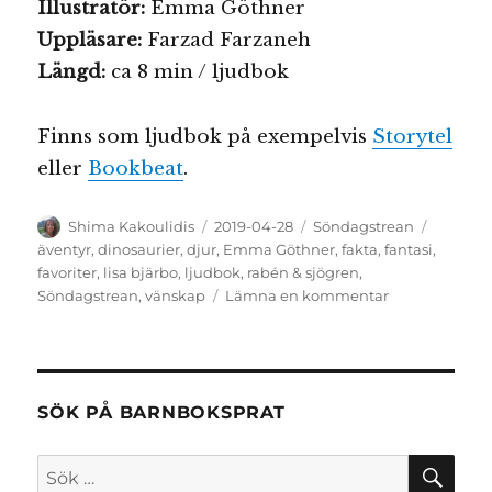
Illustratör:
Emma Göthner
Uppläsare:
Farzad Farzaneh
Längd:
ca 8 min / ljudbok
Finns som ljudbok på exempelvis
Storytel
eller
Bookbeat
.
Författare
Publicerat
Kategorier
Etikette
Shima Kakoulidis
2019-04-28
Söndagstrean
den
äventyr
,
dinosaurier
,
djur
,
Emma Göthner
,
fakta
,
fantasi
,
favoriter
,
lisa bjärbo
,
ljudbok
,
rabén & sjögren
,
till
Söndagstrean
,
vänskap
Lämna en kommentar
Barnboksprat
söndagstrea:
Dinosaurier
SÖK PÅ BARNBOKSPRAT
SÖ
Sök