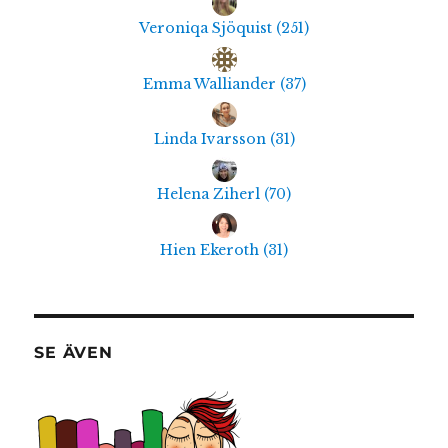
Veroniqa Sjöquist
(
251
)
Emma Walliander
(
37
)
Linda Ivarsson
(
31
)
Helena Ziherl
(
70
)
Hien Ekeroth
(
31
)
SE ÄVEN