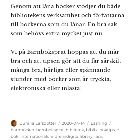
Genom att låna böcker stödjer du både
bibliotekens verksamhet och författarna
till böckerna som du lånar. En bra sak
som behövs extra mycket just nu.
Vi på Barnboksprat hoppas att du mår
bra och att tipsen gör att du får särskilt
många bra, härliga eller spännande
stunder med böcker som är tryckta,
elektroniska eller inlästa!
Författare
Publicerat
Kategorier
Etiketter
Gunilla Larsdotter
2020-04-14
Läsning
den
barnböcker
,
barnboksprat
,
bibliotek
,
biblix
,
boktips
,
e-
bok
,
internationalchildrensdigitallibrary
,
lära
,