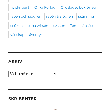
ny skribent
Olika Förlag
Ordalaget bokförlag
raben och sjögren
rabén & sjögren
spänning
spöken
stina wirsén
syskon
Tema Lättläst
vänskap
äventyr
ARKIV
Arkiv
SKRIBENTER