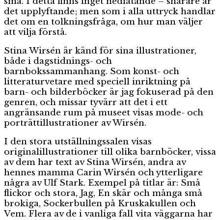
små. I detta finns inget nedlåtande – snarare är
det upplyftande; men som i alla uttryck handlar
det om en tolkningsfråga, om hur man väljer
att vilja förstå.
Stina Wirsén är känd för sina illustrationer,
både i dagstidnings- och
barnbokssammanhang. Som konst- och
litteraturvetare med speciell inriktning på
barn- och bilderböcker är jag fokuserad på den
genren, och missar tyvärr att det i ett
angränsande rum på museet visas mode- och
porträttillustrationer av Wirsén.
I den stora utställningssalen visas
originalillustrationer till olika barnböcker, vissa
av dem har text av Stina Wirsén, andra av
hennes mamma Carin Wirsén och ytterligare
några av Ulf Stark. Exempel på titlar är: Små
flickor och stora, Jag, En skär och många små
brokiga, Sockerbullen på Kruskakullen och
Vem. Flera av de i vanliga fall vita väggarna har