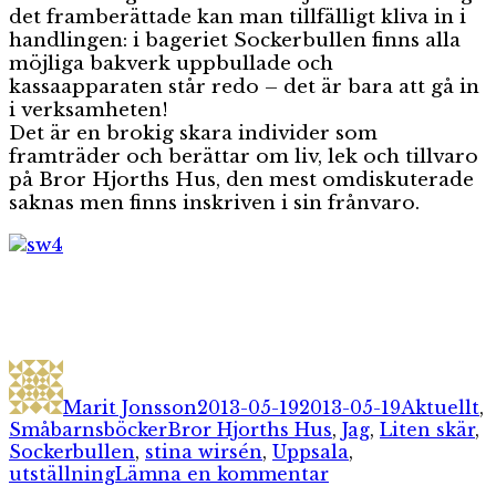
det framberättade kan man tillfälligt kliva in i
handlingen: i bageriet Sockerbullen finns alla
möjliga bakverk uppbullade och
kassaapparaten står redo – det är bara att gå in
i verksamheten!
Det är en brokig skara individer som
framträder och berättar om liv, lek och tillvaro
på Bror Hjorths Hus, den mest omdiskuterade
saknas men finns inskriven i sin frånvaro.
Författare
Publicerat
Kategorie
den
Marit Jonsson
2013-05-19
2013-05-19
Aktuellt
,
Etiketter
Småbarnsböcker
Bror Hjorths Hus
,
Jag
,
Liten skär
,
Sockerbullen
,
stina wirsén
,
Uppsala
,
till
utställning
Lämna en kommentar
Stina