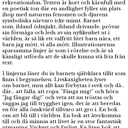
rekreationsbas. Texten är kort och kärnfull med
en poetisk ton där en andlighet fyller sin plats
ihop med naturens fenomen och djurens
symboliska närvaro icke minst. Barnet
som, ibland ödmjukt, ibland drivande, prövar
sin förmåga och leds av sin nyfikenhet ut i
världen, är så lik ett valfritt litet barn nära, ett
barn jag mött, vi alla mött. Illustrationernas
sparsamma linjer är som i rörelse och är så
känsligt utförda att de skulle kunna stå fria från
text.
I linjerna läser du in barnets självklara tillit som
finns i begynnelsen. Livskaxigheten lyser
om barnet, men allt kan förbytas i svek och då…
där… att falla, att ropa: ”Fånga mig!” och höra:
”Jag fångar dig!” och veta att nu tröstas och
vaggas jag till trygghet igen, det är att beredas
en för alla önskvärd tillvaro att gro i. En bok
om att bli till i världen. En bok att återkomma
till och då minnas att livet är en stor fantastisk
utmaning. Vackert och farligt. En liten bok att