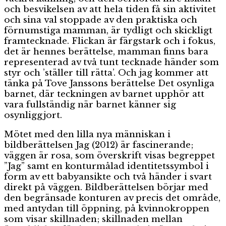
och besvikelsen av att hela tiden få sin aktivitet
och sina val stoppade av den praktiska och
förnumstiga mamman, är tydligt och skickligt
framtecknade. Flickan är färgstark och i fokus,
det är hennes berättelse, mamman finns bara
representerad av två tunt tecknade händer som
styr och ’ställer till rätta’. Och jag kommer att
tänka på Tove Janssons berättelse Det osynliga
barnet, där teckningen av barnet upphör att
vara fullständig när barnet känner sig
osynliggjort.
Mötet med den lilla nya människan i
bildberättelsen Jag (2012) är fascinerande;
väggen är rosa, som överskrift visas begreppet
”Jag” samt en konturmålad identitetssymbol i
form av ett babyansikte och två händer i svart
direkt på väggen. Bildberättelsen börjar med
den begränsade konturen av precis det område,
med antydan till öppning, på kvinnokroppen
som visar skillnaden; skillnaden mellan