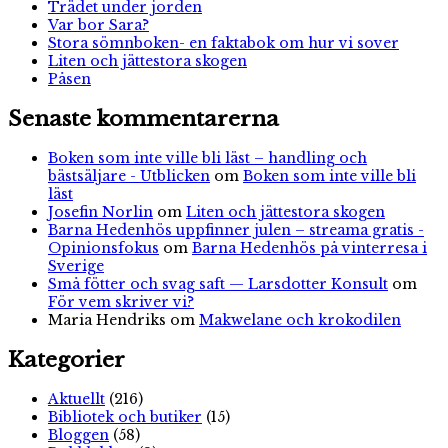
Trädet under jorden
Var bor Sara?
Stora sömnboken- en faktabok om hur vi sover
Liten och jättestora skogen
Påsen
Senaste kommentarerna
Boken som inte ville bli läst – handling och
bästsäljare - Utblicken
om
Boken som inte ville bli
läst
Josefin Norlin
om
Liten och jättestora skogen
Barna Hedenhös uppfinner julen – streama gratis -
Opinionsfokus
om
Barna Hedenhös på vinterresa i
Sverige
Små fötter och svag saft — Larsdotter Konsult
om
För vem skriver vi?
Maria Hendriks
om
Makwelane och krokodilen
Kategorier
Aktuellt
(216)
Bibliotek och butiker
(15)
Bloggen
(58)