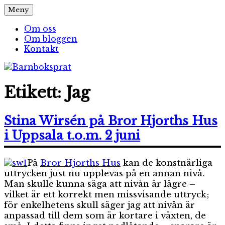
Hoppa
Meny
Barnboksprat
– en blogg om barnböcker
till
innehåll
Om oss
Om bloggen
Kontakt
Etikett:
Jag
Stina Wirsén på Bror Hjorths Hus
i Uppsala t.o.m. 2 juni
På
Bror Hjorths Hus
kan de konstnärliga
uttrycken just nu upplevas på en annan nivå.
Man skulle kunna säga att nivån är lägre –
vilket är ett korrekt men missvisande uttryck;
för enkelhetens skull säger jag att nivån är
anpassad till dem som är kortare i växten, de