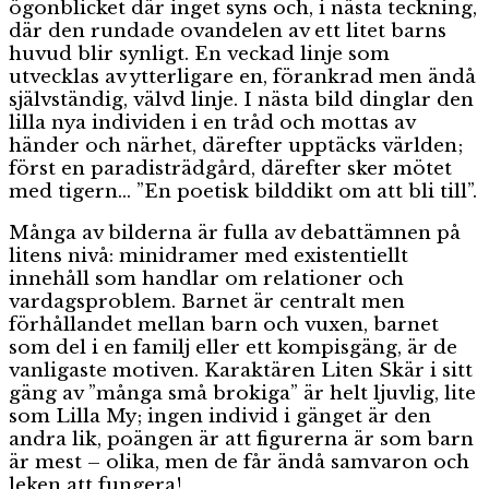
ögonblicket där inget syns och, i nästa teckning,
där den rundade ovandelen av ett litet barns
huvud blir synligt. En veckad linje som
utvecklas av ytterligare en, förankrad men ändå
självständig, välvd linje. I nästa bild dinglar den
lilla nya individen i en tråd och mottas av
händer och närhet, därefter upptäcks världen;
först en paradisträdgård, därefter sker mötet
med tigern… ”En poetisk bilddikt om att bli till”.
Många av bilderna är fulla av debattämnen på
litens nivå: minidramer med existentiellt
innehåll som handlar om relationer och
vardagsproblem. Barnet är centralt men
förhållandet mellan barn och vuxen, barnet
som del i en familj eller ett kompisgäng, är de
vanligaste motiven. Karaktären Liten Skär i sitt
gäng av ”många små brokiga” är helt ljuvlig, lite
som Lilla My; ingen individ i gänget är den
andra lik, poängen är att figurerna är som barn
är mest – olika, men de får ändå samvaron och
leken att fungera!