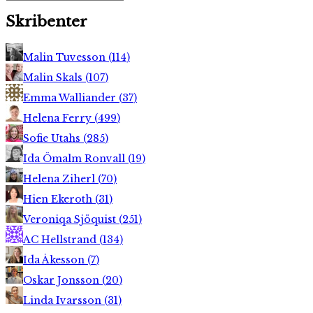
Skribenter
Malin Tuvesson
(
114
)
Malin Skals
(
107
)
Emma Walliander
(
37
)
Helena Ferry
(
499
)
Sofie Utahs
(
285
)
Ida Ömalm Ronvall
(
19
)
Helena Ziherl
(
70
)
Hien Ekeroth
(
31
)
Veroniqa Sjöquist
(
251
)
AC Hellstrand
(
134
)
Ida Åkesson
(
7
)
Oskar Jonsson
(
20
)
Linda Ivarsson
(
31
)