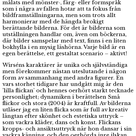
målats med mönster-, färg- eller formspråk
som i några av fallen hotar att ta fokus från
bildframställningarna, men som trots allt
harmonierar med de hängda brokigt
berättande bilderna. För det är bilderna som
utställningen handlar om, även om böckerna,
där bilder samspelar med text, finns i en liten
bokhylla i en mysig läshörna. Varje bild är en
egen berättelse, ett gestaltat scenario – aktivt!
Wirséns karaktärer är unika och självständiga
men förekommer nästan uteslutande i någon
form av sammanhang med andra figurer. En
vars storhet tidigare har undgått mig är den
’lilla flickan’ och hennes oerhört starkt tecknade
personlighet; dynamiken i berättelsen Små
flickor och stora (2004) är kraftfull. Av bilderna
utläser jag en liten flicka som är full av kreativ
längtan efter skönhet och estetiska uttryck –
som vackra kläder, dans och konst. Flickans
kropps- och ansiktsuttryck när hon dansar i sin
vackra känning, och den oerhörda inre ilskan