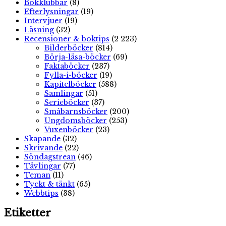
Bokklubbar
(8)
Efterlysningar
(19)
Intervjuer
(19)
Läsning
(32)
Recensioner & boktips
(2 223)
Bilderböcker
(814)
Börja-läsa-böcker
(69)
Faktaböcker
(237)
Fylla-i-böcker
(19)
Kapitelböcker
(588)
Samlingar
(51)
Serieböcker
(37)
Småbarnsböcker
(200)
Ungdomsböcker
(253)
Vuxenböcker
(23)
Skapande
(32)
Skrivande
(22)
Söndagstrean
(46)
Tävlingar
(77)
Teman
(11)
Tyckt & tänkt
(65)
Webbtips
(38)
Etiketter