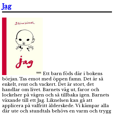
Wirsén
Jag
på
Bror
Hjorths
Hus
i
Uppsala
t.o.m.
2
juni
Ett barn föds där i bokens
början. Tas emot med öppen famn. Det är så
enkelt, rent och vackert. Det är stort, det
handlar om livet. Barnets väg ut, faror och
lockelser på vägen och så tillbaka igen. Barnets
växande till ett Jag. Liknelsen kan gå att
applicera på valfritt ålderskede. Vi kämpar alla
där ute och stundtals behövs en varm och trygg