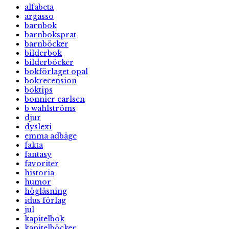
alfabeta
argasso
barnbok
barnboksprat
barnböcker
bilderbok
bilderböcker
bokförlaget opal
bokrecension
boktips
bonnier carlsen
b wahlströms
djur
dyslexi
emma adbåge
fakta
fantasy
favoriter
historia
humor
högläsning
idus förlag
jul
kapitelbok
kapitelböcker