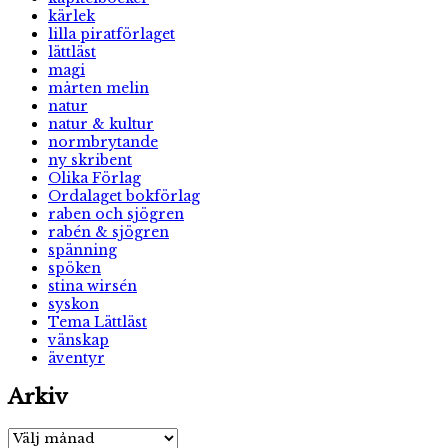
kärlek
lilla piratförlaget
lättläst
magi
mårten melin
natur
natur & kultur
normbrytande
ny skribent
Olika Förlag
Ordalaget bokförlag
raben och sjögren
rabén & sjögren
spänning
spöken
stina wirsén
syskon
Tema Lättläst
vänskap
äventyr
Arkiv
Arkiv