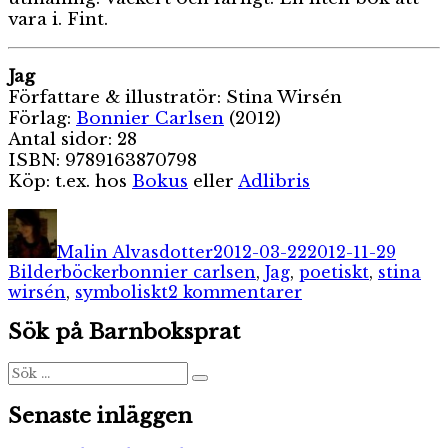
vara i. Fint.
Jag
Författare & illustratör: Stina Wirsén
Förlag:
Bonnier Carlsen
(2012)
Antal sidor: 28
ISBN: 9789163870798
Köp: t.ex. hos
Bokus
eller
Adlibris
Författare
Publicerat
Kateg
den
Malin Alvasdotter
2012-03-22
2012-11-29
Etiketter
Bilderböcker
bonnier carlsen
,
Jag
,
poetiskt
,
stina
till
wirsén
,
symboliskt
2 kommentarer
Jag
Sök på Barnboksprat
Sök
Sök
efter:
Senaste inläggen