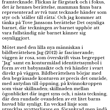
framtecknade. Flickan är färgstark och i fokus,
det är hennes berättelse, mamman finns bara
representerad av två tunt tecknade händer som
styr och ’ställer till rätta’. Och jag kommer att
tänka på Tove Janssons berättelse Det osynliga
barnet, där teckningen av barnet upphör att
vara fullständig när barnet känner sig
osynliggjort.
Mötet med den lilla nya människan i
bildberättelsen Jag (2012) är fascinerande;
väggen är rosa, som överskrift visas begreppet
”Jag” samt en konturmålad identitetssymbol i
form av ett babyansikte och två händer i svart
direkt på väggen. Bildberättelsen börjar med
den begränsade konturen av precis det område,
med antydan till öppning, på kvinnokroppen
som visar skillnaden; skillnaden mellan
ögonblicket där inget syns och, i nästa teckning,
där den rundade ovandelen av ett litet barns
huvud blir synligt. En veckad linje som
utvecklas av ytterligare en, förankrad men ändå