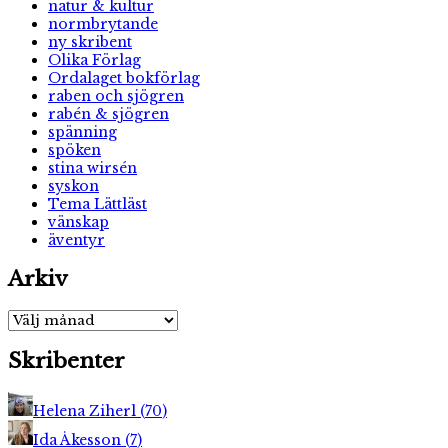
natur & kultur
normbrytande
ny skribent
Olika Förlag
Ordalaget bokförlag
raben och sjögren
rabén & sjögren
spänning
spöken
stina wirsén
syskon
Tema Lättläst
vänskap
äventyr
Arkiv
Arkiv
Skribenter
Helena Ziherl
(
70
)
Ida Åkesson
(
7
)