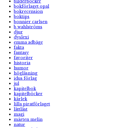
bilderböcker
bokförlaget opal
bokrecension
boktips
bonnier carlsen
b wahlströms
djur
dyslexi
emma adbåge
fakta
fantasy
favoriter
historia
humor
högläsning
idus förlag
jul
kapitelbok
kapitelböcker
kärlek
lilla piratförlaget
lättläst
magi
mårten melin
natur