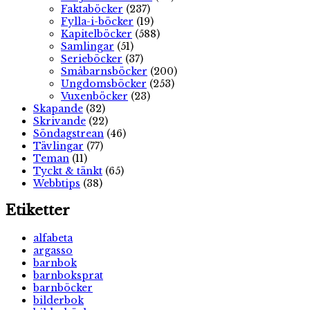
Faktaböcker
(237)
Fylla-i-böcker
(19)
Kapitelböcker
(588)
Samlingar
(51)
Serieböcker
(37)
Småbarnsböcker
(200)
Ungdomsböcker
(253)
Vuxenböcker
(23)
Skapande
(32)
Skrivande
(22)
Söndagstrean
(46)
Tävlingar
(77)
Teman
(11)
Tyckt & tänkt
(65)
Webbtips
(38)
Etiketter
alfabeta
argasso
barnbok
barnboksprat
barnböcker
bilderbok