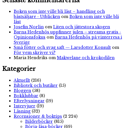
Senaste kommentarerna
Boken som inte ville bli läst – handling och
bästsäljare - Utblicken
om
Boken som inte ville bli
läst
Josefin Norlin
om
Liten och jättestora skogen
Barna Hedenhös uppfinner julen – streama gratis -
Opinionsfokus
om
Barna Hedenhös på vinterresa i
Sverige
Små fötter och svag saft — Larsdotter Konsult
om
För vem skriver vi?
Maria Hendriks
om
Makwelane och krokodilen
Kategorier
Aktuellt
(216)
Bibliotek och butiker
(15)
Bloggen
(58)
Bokklubbar
(8)
Efterlysningar
(19)
Intervjuer
(19)
Läsning
(32)
Recensioner & boktips
(2 224)
Bilderböcker
(815)
Börja-läsa-böcker
(69)