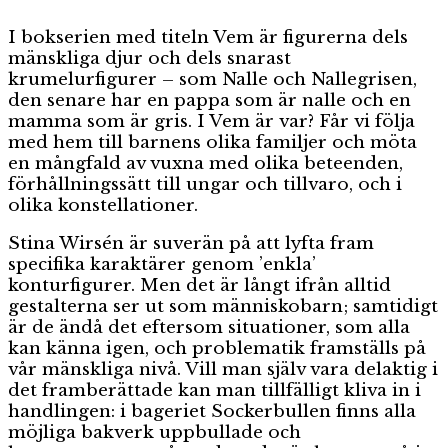
I bokserien med titeln Vem är figurerna dels
mänskliga djur och dels snarast
krumelurfigurer – som Nalle och Nallegrisen,
den senare har en pappa som är nalle och en
mamma som är gris. I Vem är var? Får vi följa
med hem till barnens olika familjer och möta
en mångfald av vuxna med olika beteenden,
förhållningssätt till ungar och tillvaro, och i
olika konstellationer.
Stina Wirsén är suverän på att lyfta fram
specifika karaktärer genom ’enkla’
konturfigurer. Men det är långt ifrån alltid
gestalterna ser ut som människobarn; samtidigt
är de ändå det eftersom situationer, som alla
kan känna igen, och problematik framställs på
vår mänskliga nivå. Vill man själv vara delaktig i
det framberättade kan man tillfälligt kliva in i
handlingen: i bageriet Sockerbullen finns alla
möjliga bakverk uppbullade och