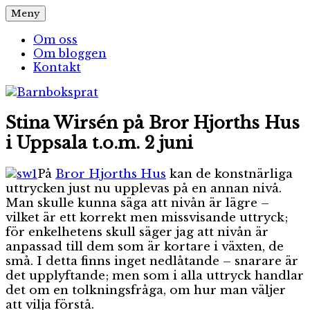
Hoppa
Meny
Barnboksprat
– en blogg om barnböcker
till
innehåll
Om oss
Om bloggen
Kontakt
Stina Wirsén på Bror Hjorths Hus
i Uppsala t.o.m. 2 juni
På
Bror Hjorths Hus
kan de konstnärliga
uttrycken just nu upplevas på en annan nivå.
Man skulle kunna säga att nivån är lägre –
vilket är ett korrekt men missvisande uttryck;
för enkelhetens skull säger jag att nivån är
anpassad till dem som är kortare i växten, de
små. I detta finns inget nedlåtande – snarare är
det upplyftande; men som i alla uttryck handlar
det om en tolkningsfråga, om hur man väljer
att vilja förstå.