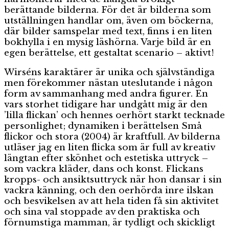
berättande bilderna. För det är bilderna som
utställningen handlar om, även om böckerna,
där bilder samspelar med text, finns i en liten
bokhylla i en mysig läshörna. Varje bild är en
egen berättelse, ett gestaltat scenario – aktivt!
Wirséns karaktärer är unika och självständiga
men förekommer nästan uteslutande i någon
form av sammanhang med andra figurer. En
vars storhet tidigare har undgått mig är den
’lilla flickan’ och hennes oerhört starkt tecknade
personlighet; dynamiken i berättelsen Små
flickor och stora (2004) är kraftfull. Av bilderna
utläser jag en liten flicka som är full av kreativ
längtan efter skönhet och estetiska uttryck –
som vackra kläder, dans och konst. Flickans
kropps- och ansiktsuttryck när hon dansar i sin
vackra känning, och den oerhörda inre ilskan
och besvikelsen av att hela tiden få sin aktivitet
och sina val stoppade av den praktiska och
förnumstiga mamman, är tydligt och skickligt