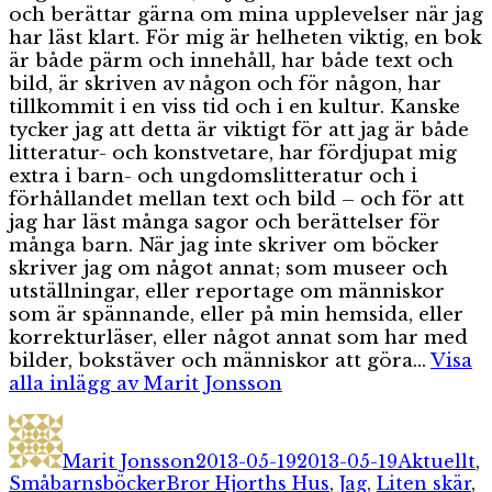
och berättar gärna om mina upplevelser när jag
har läst klart. För mig är helheten viktig, en bok
är både pärm och innehåll, har både text och
bild, är skriven av någon och för någon, har
tillkommit i en viss tid och i en kultur. Kanske
tycker jag att detta är viktigt för att jag är både
litteratur- och konstvetare, har fördjupat mig
extra i barn- och ungdomslitteratur och i
förhållandet mellan text och bild – och för att
jag har läst många sagor och berättelser för
många barn. När jag inte skriver om böcker
skriver jag om något annat; som museer och
utställningar, eller reportage om människor
som är spännande, eller på min hemsida, eller
korrekturläser, eller något annat som har med
bilder, bokstäver och människor att göra…
Visa
alla inlägg av Marit Jonsson
Författare
Publicerat
Kategorie
den
Marit Jonsson
2013-05-19
2013-05-19
Aktuellt
,
Etiketter
Småbarnsböcker
Bror Hjorths Hus
,
Jag
,
Liten skär
,