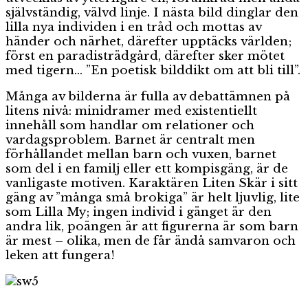
självständig, välvd linje. I nästa bild dinglar den
lilla nya individen i en tråd och mottas av
händer och närhet, därefter upptäcks världen;
först en paradisträdgård, därefter sker mötet
med tigern… ”En poetisk bilddikt om att bli till”.
Många av bilderna är fulla av debattämnen på
litens nivå: minidramer med existentiellt
innehåll som handlar om relationer och
vardagsproblem. Barnet är centralt men
förhållandet mellan barn och vuxen, barnet
som del i en familj eller ett kompisgäng, är de
vanligaste motiven. Karaktären Liten Skär i sitt
gäng av ”många små brokiga” är helt ljuvlig, lite
som Lilla My; ingen individ i gänget är den
andra lik, poängen är att figurerna är som barn
är mest – olika, men de får ändå samvaron och
leken att fungera!