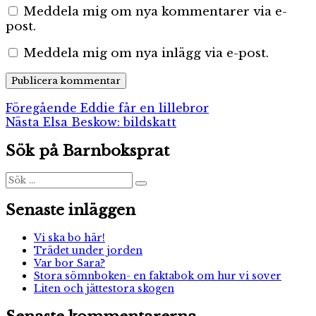
Meddela mig om nya kommentarer via e-
post.
Meddela mig om nya inlägg via e-post.
Inläggsnavigering
Föregående
Föregående
Eddie får en lillebror
Nästa
inlägg:
Nästa
Elsa Beskow: bildskatt
inlägg:
Sök på Barnboksprat
Sök
Sök
efter:
Senaste inläggen
Vi ska bo här!
Trädet under jorden
Var bor Sara?
Stora sömnboken- en faktabok om hur vi sover
Liten och jättestora skogen