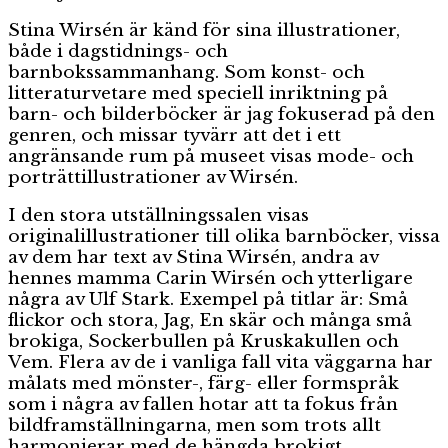
Stina Wirsén är känd för sina illustrationer,
både i dagstidnings- och
barnbokssammanhang. Som konst- och
litteraturvetare med speciell inriktning på
barn- och bilderböcker är jag fokuserad på den
genren, och missar tyvärr att det i ett
angränsande rum på museet visas mode- och
porträttillustrationer av Wirsén.
I den stora utställningssalen visas
originalillustrationer till olika barnböcker, vissa
av dem har text av Stina Wirsén, andra av
hennes mamma Carin Wirsén och ytterligare
några av Ulf Stark. Exempel på titlar är: Små
flickor och stora, Jag, En skär och många små
brokiga, Sockerbullen på Kruskakullen och
Vem. Flera av de i vanliga fall vita väggarna har
målats med mönster-, färg- eller formspråk
som i några av fallen hotar att ta fokus från
bildframställningarna, men som trots allt
harmonierar med de hängda brokigt