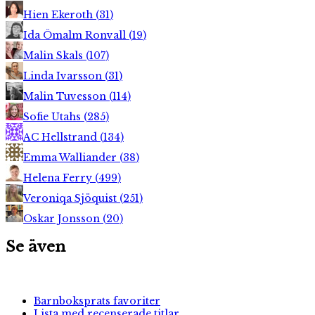
Hien Ekeroth
(
31
)
Ida Ömalm Ronvall
(
19
)
Malin Skals
(
107
)
Linda Ivarsson
(
31
)
Malin Tuvesson
(
114
)
Sofie Utahs
(
285
)
AC Hellstrand
(
134
)
Emma Walliander
(
38
)
Helena Ferry
(
499
)
Veroniqa Sjöquist
(
251
)
Oskar Jonsson
(
20
)
Se även
Barnboksprats favoriter
Lista med recenserade titlar