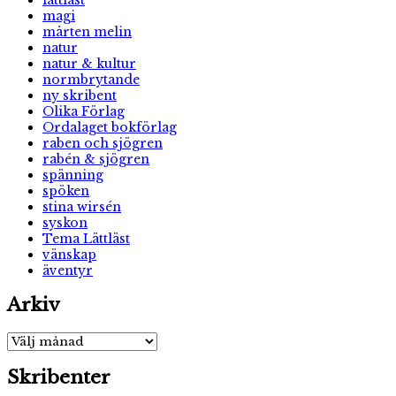
magi
mårten melin
natur
natur & kultur
normbrytande
ny skribent
Olika Förlag
Ordalaget bokförlag
raben och sjögren
rabén & sjögren
spänning
spöken
stina wirsén
syskon
Tema Lättläst
vänskap
äventyr
Arkiv
Arkiv
Skribenter