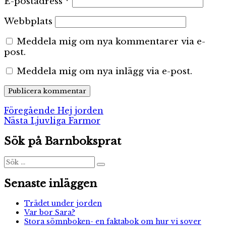
E-postadress
*
Webbplats
Meddela mig om nya kommentarer via e-
post.
Meddela mig om nya inlägg via e-post.
Inläggsnavigering
Föregående
Föregående
Hej jorden
Nästa
inlägg:
Nästa
Ljuvliga Farmor
inlägg:
Sök på Barnboksprat
Sök
Sök
efter:
Senaste inläggen
Trädet under jorden
Var bor Sara?
Stora sömnboken- en faktabok om hur vi sover