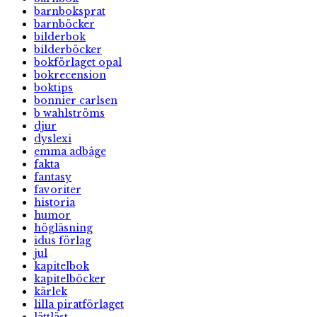
barnboksprat
barnböcker
bilderbok
bilderböcker
bokförlaget opal
bokrecension
boktips
bonnier carlsen
b wahlströms
djur
dyslexi
emma adbåge
fakta
fantasy
favoriter
historia
humor
högläsning
idus förlag
jul
kapitelbok
kapitelböcker
kärlek
lilla piratförlaget
lättläst