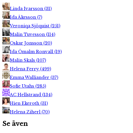
Linda Ivarsson
(
31
)
Ida Åkesson
(
7
)
Veroniqa Sjöquist
(
251
)
Malin Tuvesson
(
114
)
Oskar Jonsson
(
20
)
Ida Ömalm Ronvall
(
19
)
Malin Skals
(
107
)
Helena Ferry
(
499
)
Emma Walliander
(
37
)
Sofie Utahs
(
285
)
AC Hellstrand
(
134
)
Hien Ekeroth
(
31
)
Helena Ziherl
(
70
)
Se även