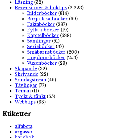
Läsning
(32)
Recensioner & boktips
(2 223)
Bilderböcker
(814)
Börja-läsa-böcker
(69)
Faktaböcker
(237)
Fylla-i-böcker
(19)
Kapitelböcker
(588)
Samlingar
(51)
Serieböcker
(37)
Småbarnsböcker
(200)
Ungdomsböcker
(253)
Vuxenböcker
(23)
Skapande
(32)
Skrivande
(22)
Söndagstrean
(46)
Tävlingar
(77)
Teman
(11)
Tyckt & tänkt
(65)
Webbtips
(38)
Etiketter
alfabeta
argasso
barnbok