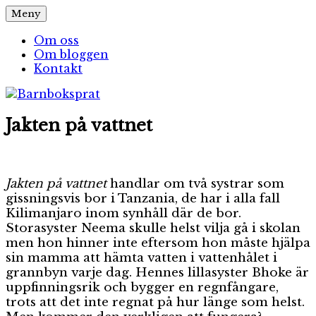
Hoppa
Meny
Barnboksprat
– en blogg om barnböcker
till
innehåll
Om oss
Om bloggen
Kontakt
Jakten på vattnet
Jakten på vattnet
handlar om två systrar som
gissningsvis bor i Tanzania, de har i alla fall
Kilimanjaro inom synhåll där de bor.
Storasyster Neema skulle helst vilja gå i skolan
men hon hinner inte eftersom hon måste hjälpa
sin mamma att hämta vatten i vattenhålet i
grannbyn varje dag. Hennes lillasyster Bhoke är
uppfinningsrik och bygger en regnfångare,
trots att det inte regnat på hur länge som helst.