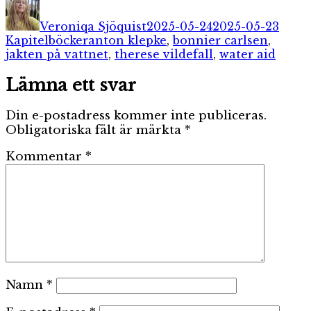
Författare
Publicerat
Kateg
den
Veroniqa Sjöquist
2025-05-24
2025-05-23
Etiketter
Kapitelböcker
anton klepke
,
bonnier carlsen
,
jakten på vattnet
,
therese vildefall
,
water aid
Lämna ett svar
Din e-postadress kommer inte publiceras.
Obligatoriska fält är märkta
*
Kommentar
*
Namn
*