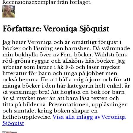
Recensionsexemplar från förlaget.
Författare:
Veroniqa Sjöquist
Jag heter Veroniqa och är omåttligt förtjust i
böcker och läsning sen barnsben. Då svämmade
min bokhylla över av Fem-böcker, Wahlströms
röd-gröna ryggar och allsköns hästböcker. Jag
arbetar som lärare i åk F-3 och läser mycket
litteratur för barn och unga på jobbet men
också hemma för att hålla mig à jour och för att
många böcker i den här kategorin helt enkelt är
så vansinnigt bra! Att högläsa en bok för barn
är så mycket mer än att bara läsa texten och
titta på bilderna. Presentationen, uppläsningen
och samtalet kring boken skapar en
helhetsupplevelse.
Visa alla inlägg av Veroniqa
Sjöquist