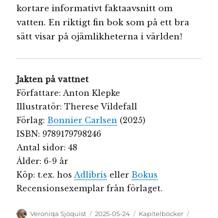
kortare informativt faktaavsnitt om
vatten. En riktigt fin bok som på ett bra
sätt visar på ojämlikheterna i världen!
Jakten på vattnet
Författare: Anton Klepke
Illustratör: Therese Vildefall
Förlag:
Bonnier Carlsen
(2025)
ISBN: 9789179798246
Antal sidor: 48
Ålder: 6-9 år
Köp: t.ex. hos
Adlibris
eller
Bokus
Recensionsexemplar från förlaget.
Författare
Publicerat
Kategorier
Etikette
Veroniqa Sjöquist
2025-05-24
Kapitelböcker