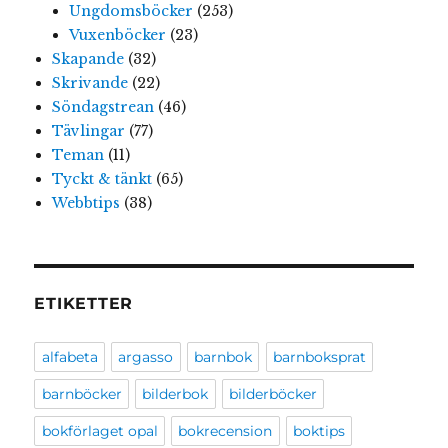
Ungdomsböcker
(253)
Vuxenböcker
(23)
Skapande
(32)
Skrivande
(22)
Söndagstrean
(46)
Tävlingar
(77)
Teman
(11)
Tyckt & tänkt
(65)
Webbtips
(38)
ETIKETTER
alfabeta
argasso
barnbok
barnboksprat
barnböcker
bilderbok
bilderböcker
bokförlaget opal
bokrecension
boktips