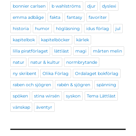
bonnier carlsen
b wahlströms
djur
dyslexi
emma adbåge
fakta
fantasy
favoriter
historia
humor
högläsning
idus förlag
jul
kapitelbok
kapitelböcker
kärlek
lilla piratförlaget
lättläst
magi
mårten melin
natur
natur & kultur
normbrytande
ny skribent
Olika Förlag
Ordalaget bokförlag
raben och sjögren
rabén & sjögren
spänning
spöken
stina wirsén
syskon
Tema Lättläst
vänskap
äventyr