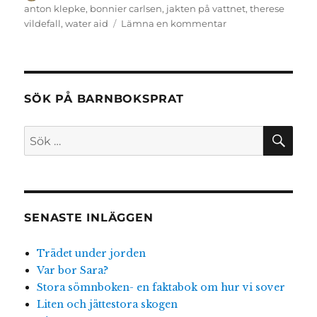
den
anton klepke
,
bonnier carlsen
,
jakten på vattnet
,
therese
till
vildefall
,
water aid
Lämna en kommentar
Jakten
på
vattnet
SÖK PÅ BARNBOKSPRAT
SÖ
Sök
efter:
SENASTE INLÄGGEN
Trädet under jorden
Var bor Sara?
Stora sömnboken- en faktabok om hur vi sover
Liten och jättestora skogen