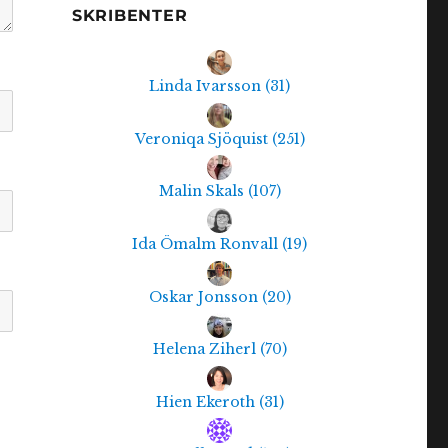
SKRIBENTER
Linda Ivarsson
(
31
)
Veroniqa Sjöquist
(
251
)
Malin Skals
(
107
)
Ida Ömalm Ronvall
(
19
)
Oskar Jonsson
(
20
)
Helena Ziherl
(
70
)
Hien Ekeroth
(
31
)