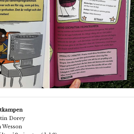
atkampen
rtin Dorey
im Wesson