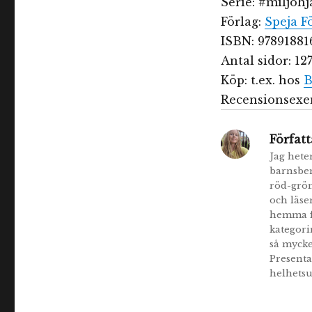
Serie: #miljöhj
Förlag:
Speja F
ISBN: 97891881
Antal sidor: 12
Köp: t.ex. hos
B
Recensionsexem
Författ
Jag hete
barnsbe
röd-grön
och läse
hemma fö
kategori
så mycke
Presenta
helhetsu