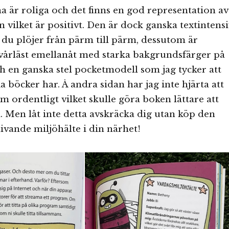
na är roliga och det finns en god representation av
n vilket är positivt. Den är dock ganska textintensi
du plöjer från pärm till pärm, dessutom är
svårläst emellanåt med starka bakgrundsfärger på
h en ganska stel pocketmodell som jag tycker att
a böcker har. Å andra sidan har jag inte hjärta att
 ordentligt vilket skulle göra boken lättare att
sa. Men låt inte detta avskräcka dig utan köp den
livande miljöhälte i din närhet!