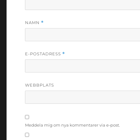
NAMN
*
E-POSTADRESS
*
WEBBPLATS
Meddela mig om nya kommentarer via e-post.