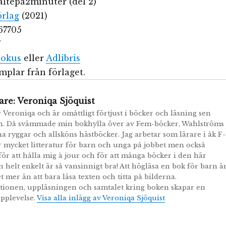
ältepå2minuter (del 2)
örlag
(2021)
67705
7
okus
eller
Adlibris
plar från förlaget.
are:
Veroniqa Sjöquist
r Veroniqa och är omåttligt förtjust i böcker och läsning sen
n. Då svämmade min bokhylla över av Fem-böcker, Wahlströms
a ryggar och allsköns hästböcker. Jag arbetar som lärare i åk F-
r mycket litteratur för barn och unga på jobbet men också
r att hålla mig à jour och för att många böcker i den här
n helt enkelt är så vansinnigt bra! Att högläsa en bok för barn ä
t mer än att bara läsa texten och titta på bilderna.
tionen, uppläsningen och samtalet kring boken skapar en
pplevelse.
Visa alla inlägg av Veroniqa Sjöquist