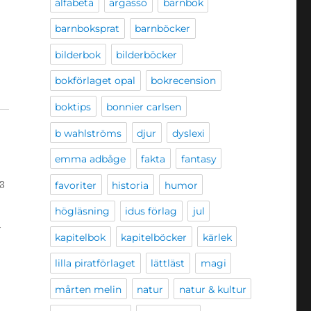
alfabeta
argasso
barnbok
barnboksprat
barnböcker
bilderbok
bilderböcker
bokförlaget opal
bokrecension
boktips
bonnier carlsen
b wahlströms
djur
dyslexi
emma adbåge
fakta
fantasy
favoriter
historia
humor
3
högläsning
idus förlag
jul
r
kapitelbok
kapitelböcker
kärlek
lilla piratförlaget
lättläst
magi
mårten melin
natur
natur & kultur