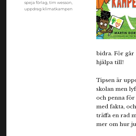
speja förlag
,
tim wesson
,
uppdrag klimatkampen
bidra. För går 
hjälpa till!
Tipsen är upp
skolan men ly
och penna för
med fakta, och 
träffa en rad 
mer om hur just