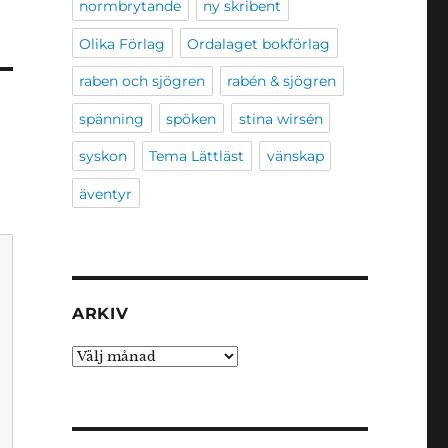
normbrytande
ny skribent
Olika Förlag
Ordalaget bokförlag
raben och sjögren
rabén & sjögren
spänning
spöken
stina wirsén
syskon
Tema Lättläst
vänskap
äventyr
ARKIV
Arkiv