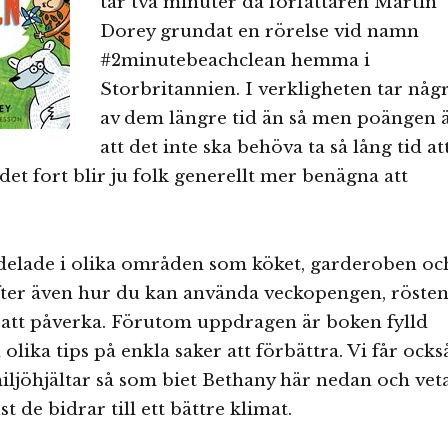
tar två minuter då författaren Martin
Dorey grundat en rörelse vid namn
#2minutebeachclean hemma i
Storbritannien. I verkligheten tar någ
av dem längre tid än så men poängen 
att det inte ska behöva ta så lång tid at
det fort blir ju folk generellt mer benägna att
delade i olika områden som köket, garderoben oc
fter även hur du kan använda veckopengen, röste
 att påverka. Förutom uppdragen är boken fylld
olika tips på enkla saker att förbättra. Vi får ocks
miljöhjältar så som biet Bethany här nedan och vet
 de bidrar till ett bättre klimat.