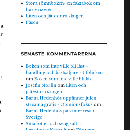
Stora sömnboken- en faktabok om
hur vi sover
Liten och jättestora skogen
Påsen
ra
är
t
SENASTE KOMMENTARERNA
Boken som inte ville bli läst –
handling och bästsäljare - Utblicken
h
om
Boken som inte ville bli läst
n
Josefin Norlin
om
Liten och
jättestora skogen
Barna Hedenhös uppfinner julen –
å
streama gratis - Opinionsfokus
om
a
Barna Hedenhös på vinterresa i
Sverige
Små fötter och svag saft —
Larsdotter Konsult
om
För vem