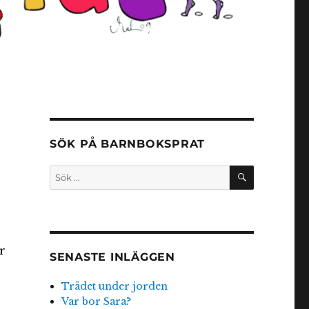
SÖK PÅ BARNBOKSPRAT
SÖK
Sök
efter:
r
SENASTE INLÄGGEN
Trädet under jorden
Var bor Sara?