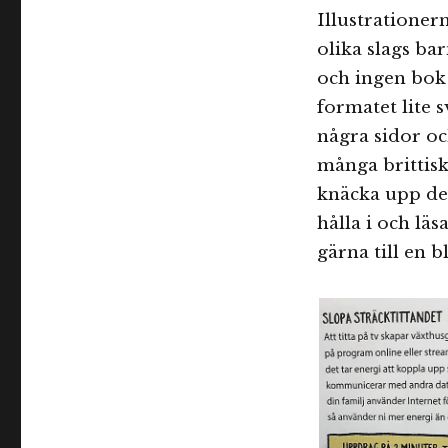
Illustrationer
olika slags bar
och ingen bok 
formatet lite 
några sidor oc
många brittisk
knäcka upp dem
hålla i och lä
gärna till en b