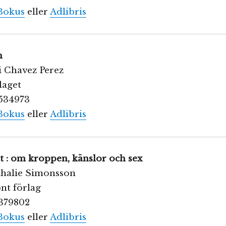
Bokus
eller
Adlibris
n
ti Chavez Perez
laget
534973
Bokus
eller
Adlibris
llt : om kroppen, känslor och sex
athalie Simonsson
nt förlag
379802
Bokus
eller
Adlibris