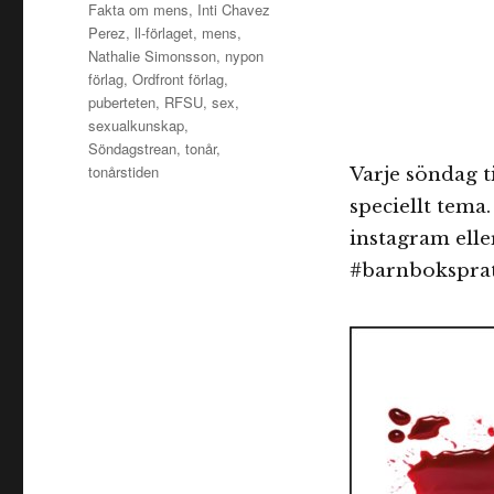
Fakta om mens
,
Inti Chavez
Perez
,
ll-förlaget
,
mens
,
Nathalie Simonsson
,
nypon
förlag
,
Ordfront förlag
,
puberteten
,
RFSU
,
sex
,
sexualkunskap
,
Söndagstrean
,
tonår
,
tonårstiden
Varje söndag 
speciellt tema.
instagram ell
#barnboksprats