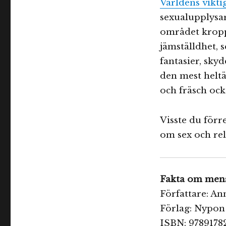
Världens vikti
sexualupplysar
området kropp
jämställdhet, 
fantasier, skydd
den mest heltä
och fräsch ock
Visste du för
om sex och rel
Fakta om men
Författare: An
Förlag: Nypon
ISBN: 9789178