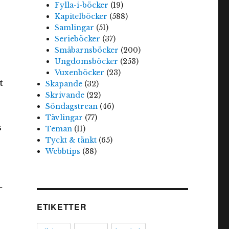
Fylla-i-böcker
(19)
Kapitelböcker
(588)
Samlingar
(51)
Serieböcker
(37)
Småbarnsböcker
(200)
Ungdomsböcker
(253)
Vuxenböcker
(23)
t
Skapande
(32)
Skrivande
(22)
Söndagstrean
(46)
Tävlingar
(77)
s
Teman
(11)
Tyckt & tänkt
(65)
Webbtips
(38)
–
ETIKETTER