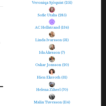
Veroniqa Sjöquist
(
251
)
Sofie Utahs
(
285
)
AC Hellstrand
(
134
)
Linda Ivarsson
(
31
)
a
Ida Åkesson
(
7
)
Oskar Jonsson
(
20
)
Hien Ekeroth
(
31
)
Helena Ziherl
(
70
)
Malin Tuvesson
(
114
)