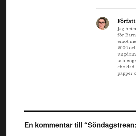
Författ
Jag hete
för Barn
emot med
2006 och
ungdomsb
och enge
choklad,
papper 
En kommentar till “Söndagstrean: