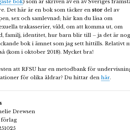
gaste bok
) som är skriven av en av Sveriges främst
e. Det här är en bok som täcker en
stor
del av
en, sex och samlevnad; här kan du läsa om
sexuella trakasserier, våld, om att komma ut, om
, familj, identitet, hur barn blir till – ja det är no
ckande bok i ämnet som jag sett hittills. Relativt n
så (kom i oktober 2018). Mycket bra!
resten att RFSU har en metodbank för undervisnin
ationer för olika åldrar? Du hittar den
här
.
s
nelie Drewsen
 förlag
251025