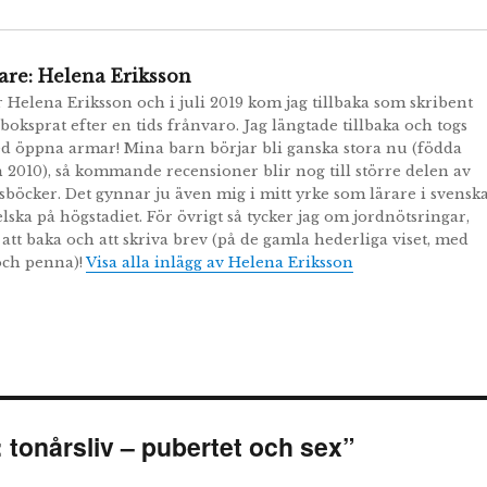
are:
Helena Eriksson
r Helena Eriksson och i juli 2019 kom jag tillbaka som skribent
boksprat efter en tids frånvaro. Jag längtade tillbaka och togs
 öppna armar! Mina barn börjar bli ganska stora nu (födda
 2010), så kommande recensioner blir nog till större delen av
öcker. Det gynnar ju även mig i mitt yrke som lärare i svensk
lska på högstadiet. För övrigt så tycker jag om jordnötsringar,
 att baka och att skriva brev (på de gamla hederliga viset, med
och penna)!
Visa alla inlägg av Helena Eriksson
 tonårsliv – pubertet och sex”