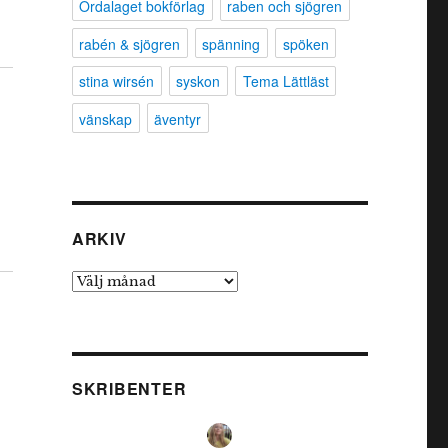
Ordalaget bokförlag
raben och sjögren
rabén & sjögren
spänning
spöken
stina wirsén
syskon
Tema Lättläst
vänskap
äventyr
ARKIV
Arkiv
SKRIBENTER