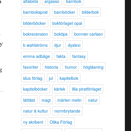
alfabeta
argasso
barnbok
a
barnboksprat
barnböcker
bilderbok
bilderböcker
bokförlaget opal
bokrecension
boktips
bonnier carlsen
g
y
b wahlströms
djur
dyslexi
emma adbåge
fakta
fantasy
favoriter
historia
humor
högläsning
g
idus förlag
jul
kapitelbok
kapitelböcker
kärlek
lilla piratförlaget
lättläst
magi
mårten melin
natur
natur & kultur
normbrytande
ny skribent
Olika Förlag