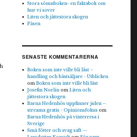
Stora sömnboken- en faktabok om
hur vi sover
Liten och jättestora skogen
Påsen
SENASTE KOMMENTARERNA
,
ch
Boken som inte ville bli läst –
handling och bästsäljare - Utblicken
om
Boken som inte ville bli läst
Josefin Norlin
om
Liten och
jättestora skogen
Barna Hedenhös uppfinner julen –
streama gratis - Opinionsfokus
om
Barna Hedenhös på vinterresa i
Sverige
Små fötter och svag saft —
Larsdotter Konsult
om
För vem