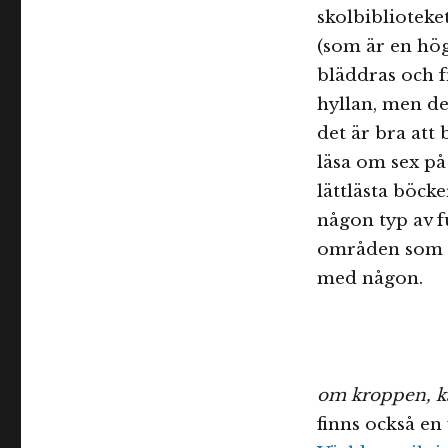
skolbiblioteke
(som är en hög
bläddras och f
hyllan, men de
det är bra att
läsa om sex på
lättlästa böck
någon typ av f
områden som kr
med någon.
om kroppen, k
finns också en