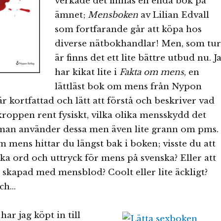
verkade det finnas en enda bok på
ämnet;
Mensboken
av Lilian Edvall
som fortfarande går att köpa hos
diverse nätbokhandlar! Men, som tur
är finns det ett lite bättre utbud nu. J
har kikat lite i
Fakta om mens
, en
lättläst bok om mens från Nypon
r kortfattad och lätt att förstå och beskriver vad
roppen rent fysiskt, vilka olika mensskydd det
 man använder dessa men även lite grann om pms.
m mens hittar du längst bak i boken; visste du att
lika ord och uttryck för mens på svenska? Eller att
t skapad med mensblod? Coolt eller lite äckligt?
och…
har jag köpt in till