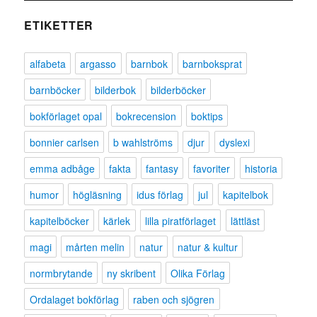
ETIKETTER
alfabeta
argasso
barnbok
barnboksprat
barnböcker
bilderbok
bilderböcker
bokförlaget opal
bokrecension
boktips
bonnier carlsen
b wahlströms
djur
dyslexi
emma adbåge
fakta
fantasy
favoriter
historia
humor
högläsning
idus förlag
jul
kapitelbok
kapitelböcker
kärlek
lilla piratförlaget
lättläst
magi
mårten melin
natur
natur & kultur
normbrytande
ny skribent
Olika Förlag
Ordalaget bokförlag
raben och sjögren