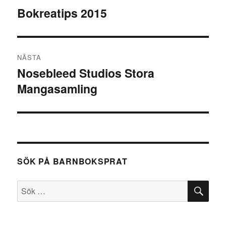
Bokreatips 2015
Föregående
inlägg:
NÄSTA
Nosebleed Studios Stora
Nästa
Mangasamling
inlägg:
SÖK PÅ BARNBOKSPRAT
SÖ
Sök
efter: