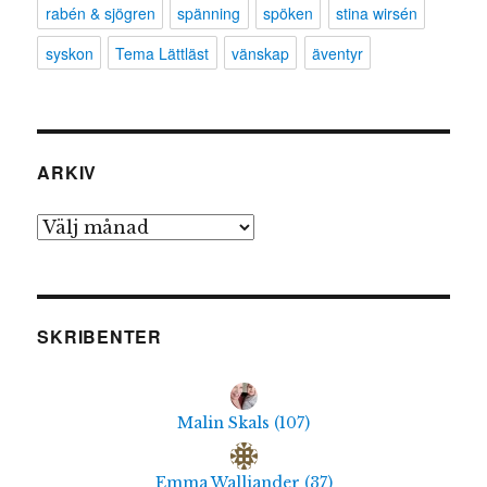
rabén & sjögren
spänning
spöken
stina wirsén
syskon
Tema Lättläst
vänskap
äventyr
ARKIV
Arkiv
SKRIBENTER
Malin Skals
(
107
)
Emma Walliander
(
37
)