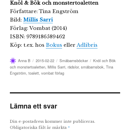
Knöl & Bök och monstertoaletten
Författare: Tina Engström
Bild:
Millis Sarri
Förlag: Vombat (2014)
ISBN: 9789186589462
Köp: t.ex. hos
Bokus
eller
Adlibris
Författare
Publicerat
Kategorier
Etiketter
Anna B
2015-02-22
Småbarnsböcker
Knöl och Bök
den
och monstertoaletten
,
Millis Sarri
,
rädslor
,
småbarnsbok
,
Tina
Engström
,
toalett
,
vombat förlag
Lämna ett svar
Din e-postadress kommer inte publiceras.
*
Obligatoriska fält är märkta