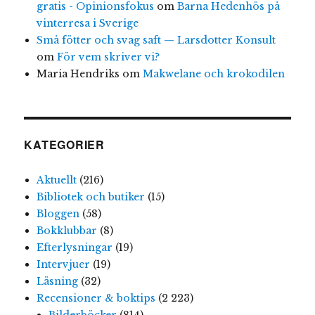
gratis - Opinionsfokus
om
Barna Hedenhös på
vinterresa i Sverige
Små fötter och svag saft — Larsdotter Konsult
om
För vem skriver vi?
Maria Hendriks
om
Makwelane och krokodilen
KATEGORIER
Aktuellt
(216)
Bibliotek och butiker
(15)
Bloggen
(58)
Bokklubbar
(8)
Efterlysningar
(19)
Intervjuer
(19)
Läsning
(32)
Recensioner & boktips
(2 223)
Bilderböcker
(814)