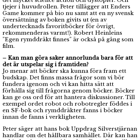
det mycket science fiction och dystopier. Och
tjejer i huvudrollen. Peter tillägger att Enders
Game kommer på bio nu samt att en ny svensk
översättning av boken givits ut (en av
undertecknads favoritböcker för övrigt,
rekommenderas varmt!). Robert Heinleins
”Egen rymddräkt finnes” är också på gång som
film.
– Kan man göra saker annorlunda bara för att
det är utspelar sig i framtiden?
Jo menar att böcker ska kunna föra fram ett
budskap. Det finns massa frågor som vi bör
fundera igenom och vi kan hitta sätt att
förhålla sig till frågorna genom böcker. Böcker
kan ge oss ord för att hantera diskussioner. Till
exempel ordet robot och robotregler föddes i
en SF-bok och rymddräkter fanns i böcker
innan de fanns i verkligheten.
Peter säger att hans bok Uppdrag Silverstjärnan
handlar om det hållbara samhället. Där kan han