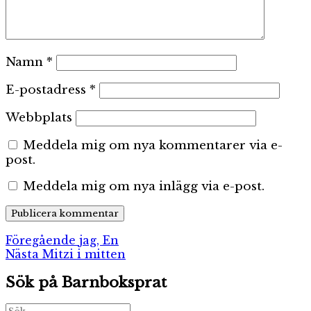
Namn
*
E-postadress
*
Webbplats
Meddela mig om nya kommentarer via e-
post.
Meddela mig om nya inlägg via e-post.
Inläggsnavigering
Föregående
Föregående
jag, En
Nästa
inlägg:
Nästa
Mitzi i mitten
inlägg:
Sök på Barnboksprat
Sök