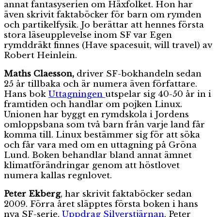
annat fantasyserien om Häxfolket. Hon har
även skrivit faktaböcker för barn om rymden
och partikelfysik. Jo berättar att hennes första
stora läseupplevelse inom SF var Egen
rymddräkt finnes (Have spacesuit, will travel) av
Robert Heinlein.
Maths Claesson,
driver SF-bokhandeln sedan
25 år tillbaka och är numera även författare.
Hans bok
Uttagningen
utspelar sig 40-50 år in i
framtiden och handlar om pojken Linux.
Unionen har byggt en rymdskola i Jordens
omloppsbana som två barn från varje land får
komma till. Linux bestämmer sig för att söka
och får vara med om en uttagning på Gröna
Lund. Boken behandlar bland annat ämnet
klimatförändringar genom att höstlovet
numera kallas regnlovet.
Peter Ekberg
, har skrivit faktaböcker sedan
2009. Förra året släpptes första boken i hans
nya SF-serie,
Uppdrag Silverstjärnan
. Peter