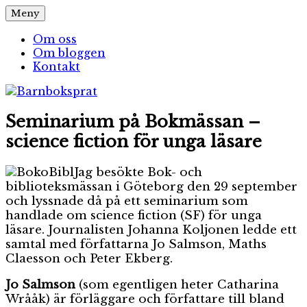
Hoppa
Meny
Barnboksprat
– en blogg om barnböcker
till
innehåll
Om oss
Om bloggen
Kontakt
Seminarium på Bokmässan –
science fiction för unga läsare
Jag besökte Bok- och
biblioteksmässan i Göteborg den 29 september
och lyssnade då på ett seminarium som
handlade om science fiction (SF) för unga
läsare. Journalisten Johanna Koljonen ledde ett
samtal med författarna Jo Salmson, Maths
Claesson och Peter Ekberg.
Jo Salmson
(som egentligen heter Catharina
Wrååk) är förläggare och författare till bland