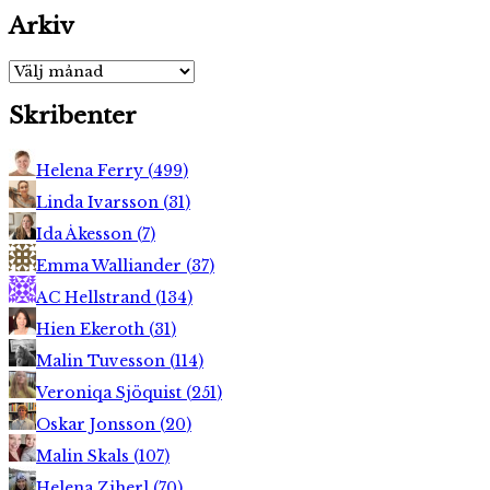
Arkiv
Arkiv
Skribenter
Helena Ferry
(
499
)
Linda Ivarsson
(
31
)
Ida Åkesson
(
7
)
Emma Walliander
(
37
)
AC Hellstrand
(
134
)
Hien Ekeroth
(
31
)
Malin Tuvesson
(
114
)
Veroniqa Sjöquist
(
251
)
Oskar Jonsson
(
20
)
Malin Skals
(
107
)
Helena Ziherl
(
70
)