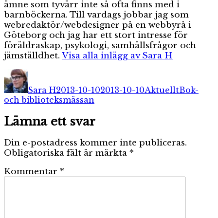
ämne som tyvärr inte så ofta finns med i
barnböckerna. Till vardags jobbar jag som
webredaktör/webdesigner på en webbyrå i
Göteborg och jag har ett stort intresse för
föräldraskap, psykologi, samhällsfrågor och
jämställdhet.
Visa alla inlägg av Sara H
Författare
Publicerat
Kategorier
Etiketter
den
Sara H
2013-10-10
2013-10-10
Aktuellt
Bok-
och biblioteksmässan
Lämna ett svar
Din e-postadress kommer inte publiceras.
Obligatoriska fält är märkta
*
Kommentar
*