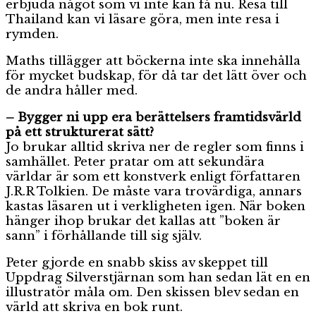
erbjuda något som vi inte kan få nu. Resa till
Thailand kan vi läsare göra, men inte resa i
rymden.
Maths tillägger att böckerna inte ska innehålla
för mycket budskap, för då tar det lätt över och
de andra håller med.
– Bygger ni upp era berättelsers framtidsvärld
på ett strukturerat sätt?
Jo brukar alltid skriva ner de regler som finns i
samhället. Peter pratar om att sekundära
världar är som ett konstverk enligt författaren
J.R.R Tolkien. De måste vara trovärdiga, annars
kastas läsaren ut i verkligheten igen. När boken
hänger ihop brukar det kallas att ”boken är
sann” i förhållande till sig själv.
Peter gjorde en snabb skiss av skeppet till
Uppdrag Silverstjärnan som han sedan lät en en
illustratör måla om. Den skissen blev sedan en
värld att skriva en bok runt.