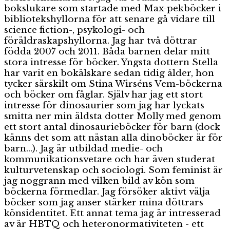
bokslukare som startade med Max-pekböcker i
bibliotekshyllorna för att senare gå vidare till
science fiction-, psykologi- och
föräldraskapshyllorna. Jag har två döttrar
födda 2007 och 2011. Båda barnen delar mitt
stora intresse för böcker. Yngsta dottern Stella
har varit en bokälskare sedan tidig ålder, hon
tycker särskilt om Stina Wirséns Vem-böckerna
och böcker om fåglar. Själv har jag ett stort
intresse för dinosaurier som jag har lyckats
smitta ner min äldsta dotter Molly med genom
ett stort antal dinosaurieböcker för barn (dock
känns det som att nästan alla dinoböcker är för
barn...). Jag är utbildad medie- och
kommunikationsvetare och har även studerat
kulturvetenskap och sociologi. Som feminist är
jag noggrann med vilken bild av kön som
böckerna förmedlar. Jag försöker aktivt välja
böcker som jag anser stärker mina döttrars
könsidentitet. Ett annat tema jag är intresserad
av är HBTQ och heteronormativiteten - ett