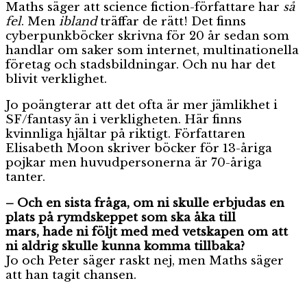
Maths säger att science fiction-författare har
så
fel
. Men
ibland
träffar de rätt! Det finns
cyberpunkböcker skrivna för 20 år sedan som
handlar om saker som internet, multinationella
företag och stadsbildningar. Och nu har det
blivit verklighet.
Jo poängterar att det ofta är mer jämlikhet i
SF/fantasy än i verkligheten. Här finns
kvinnliga hjältar på riktigt. Författaren
Elisabeth Moon skriver böcker för 13-åriga
pojkar men huvudpersonerna är 70-åriga
tanter.
– Och en sista fråga, om ni skulle erbjudas en
plats på rymdskeppet som ska åka till
mars,
hade ni följt med
med vetskapen om att
ni aldrig skulle kunna komma tillbaka?
Jo och Peter säger raskt nej, men Maths säger
att han tagit chansen.