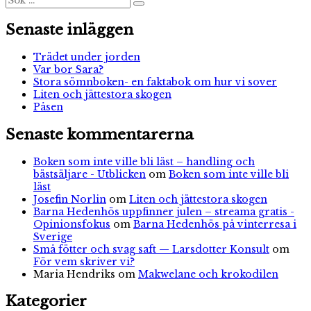
Sök
efter:
Senaste inläggen
Trädet under jorden
Var bor Sara?
Stora sömnboken- en faktabok om hur vi sover
Liten och jättestora skogen
Påsen
Senaste kommentarerna
Boken som inte ville bli läst – handling och
bästsäljare - Utblicken
om
Boken som inte ville bli
läst
Josefin Norlin
om
Liten och jättestora skogen
Barna Hedenhös uppfinner julen – streama gratis -
Opinionsfokus
om
Barna Hedenhös på vinterresa i
Sverige
Små fötter och svag saft — Larsdotter Konsult
om
För vem skriver vi?
Maria Hendriks
om
Makwelane och krokodilen
Kategorier