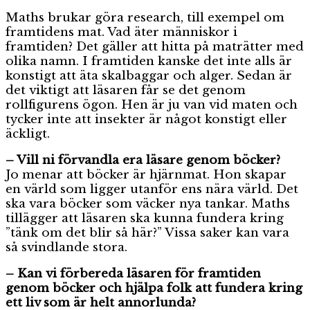
Maths brukar göra research, till exempel om
framtidens mat. Vad äter människor i
framtiden? Det gäller att hitta på maträtter med
olika namn. I framtiden kanske det inte alls är
konstigt att äta skalbaggar och alger. Sedan är
det viktigt att läsaren får se det genom
rollfigurens ögon. Hen är ju van vid maten och
tycker inte att insekter är något konstigt eller
äckligt.
– Vill ni förvandla era läsare genom böcker?
Jo menar att böcker är hjärnmat. Hon skapar
en värld som ligger utanför ens nära värld. Det
ska vara böcker som väcker nya tankar. Maths
tillägger att läsaren ska kunna fundera kring
”tänk om det blir så här?” Vissa saker kan vara
så svindlande stora.
– Kan vi förbereda läsaren för framtiden
genom böcker och hjälpa folk att fundera kring
ett liv som är helt annorlunda?