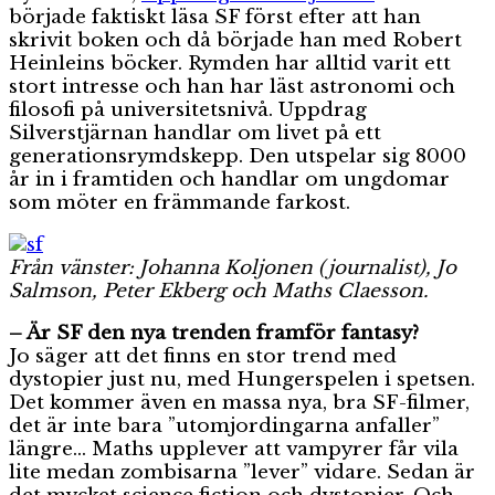
började faktiskt läsa SF först efter att han
skrivit boken och då började han med Robert
Heinleins böcker. Rymden har alltid varit ett
stort intresse och han har läst astronomi och
filosofi på universitetsnivå. Uppdrag
Silverstjärnan handlar om livet på ett
generationsrymdskepp. Den utspelar sig 8000
år in i framtiden och handlar om ungdomar
som möter en främmande farkost.
Från vänster: Johanna Koljonen (journalist), Jo
Salmson, Peter Ekberg och Maths Claesson.
– Är SF den nya trenden framför fantasy?
Jo säger att det finns en stor trend med
dystopier just nu, med Hungerspelen i spetsen.
Det kommer även en massa nya, bra SF-filmer,
det är inte bara ”utomjordingarna anfaller”
längre… Maths upplever att vampyrer får vila
lite medan zombisarna ”lever” vidare. Sedan är