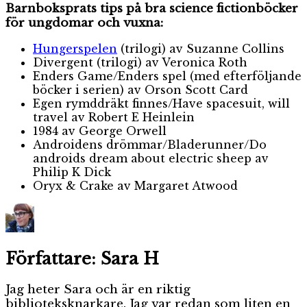
Barnboksprats tips på bra science fictionböcker
för ungdomar och vuxna:
Hungerspelen
(trilogi) av Suzanne Collins
Divergent (trilogi) av Veronica Roth
Enders Game/Enders spel (med efterföljande
böcker i serien) av Orson Scott Card
Egen rymddräkt finnes/Have spacesuit, will
travel av Robert E Heinlein
1984 av George Orwell
Androidens drömmar/Bladerunner/Do
androids dream about electric sheep av
Philip K Dick
Oryx & Crake av Margaret Atwood
Författare:
Sara H
Jag heter Sara och är en riktig
biblioteksknarkare. Jag var redan som liten en