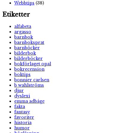
Webbtips
(38)
Etiketter
alfabeta
argasso
barnbok
barnboksprat
barnböcker
bilderbok
bilderböcker
bokförlaget opal
bokrecension
boktips
bonnier carlsen
b wahlströms
djur
dyslexi
emma adbåge
fakta
fantasy
favoriter
historia
humor