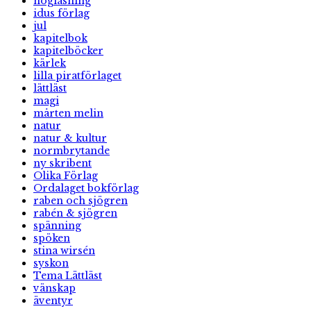
högläsning
idus förlag
jul
kapitelbok
kapitelböcker
kärlek
lilla piratförlaget
lättläst
magi
mårten melin
natur
natur & kultur
normbrytande
ny skribent
Olika Förlag
Ordalaget bokförlag
raben och sjögren
rabén & sjögren
spänning
spöken
stina wirsén
syskon
Tema Lättläst
vänskap
äventyr