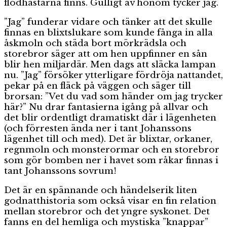
flodhästarna finns. Gulligt av honom tycker jag.
”Jag” funderar vidare och tänker att det skulle
finnas en blixtslukare som kunde fånga in alla
åskmoln och städa bort mörkrädsla och
storebror säger att om hen uppfinner en sån
blir hen miljardär. Men dags att släcka lampan
nu. ”Jag” försöker ytterligare fördröja nattandet,
pekar på en fläck på väggen och säger till
brorsan: ”Vet du vad som händer om jag trycker
här?” Nu drar fantasierna igång på allvar och
det blir ordentligt dramatiskt där i lägenheten
(och förresten ända ner i tant Johanssons
lägenhet till och med). Det är blixtar, orkaner,
regnmoln och monsterormar och en storebror
som gör bomben ner i havet som råkar finnas i
tant Johanssons sovrum!
Det är en spännande och händelserik liten
godnatthistoria som också visar en fin relation
mellan storebror och det yngre syskonet. Det
fanns en del hemliga och mystiska ”knappar”