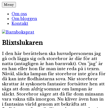
Hoppa
Meny
Barnboksprat
– en blogg om barnböcker
till
innehåll
Om oss
Om bloggen
Kontakt
Blixtslukaren
I den här berättelsen ska huvudpersonens jag
gå och lägga sig och storebror är där för att
natta (antagligen är han barnvakt). Om ”jag” är
en han eller hon får man inte reda på i texen.
Nåväl, släcka lampan får storebror inte göra för
då kan inte flodhästarna sova. När storebror
skrattar åt syskonets fantasier fortsätter hen att
säga att dom
aldrig
somnar om lampan är
släckt. Storebror säger att då får dom minsann
vara vakna tills imorgon. Nu kliver även han in
i fantasins värld genom att bekräfta att