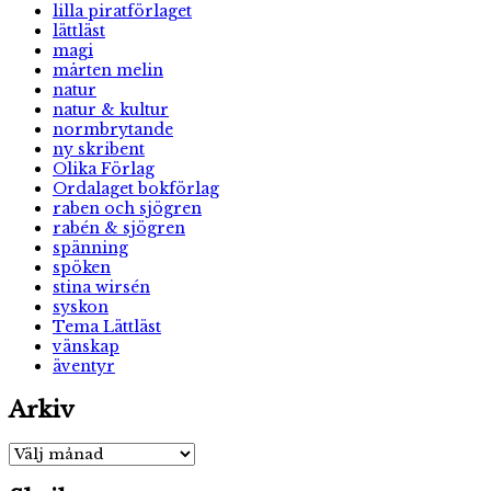
lilla piratförlaget
lättläst
magi
mårten melin
natur
natur & kultur
normbrytande
ny skribent
Olika Förlag
Ordalaget bokförlag
raben och sjögren
rabén & sjögren
spänning
spöken
stina wirsén
syskon
Tema Lättläst
vänskap
äventyr
Arkiv
Arkiv