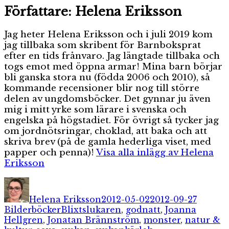
Författare:
Helena Eriksson
Jag heter Helena Eriksson och i juli 2019 kom
jag tillbaka som skribent för Barnboksprat
efter en tids frånvaro. Jag längtade tillbaka och
togs emot med öppna armar! Mina barn börjar
bli ganska stora nu (födda 2006 och 2010), så
kommande recensioner blir nog till större
delen av ungdomsböcker. Det gynnar ju även
mig i mitt yrke som lärare i svenska och
engelska på högstadiet. För övrigt så tycker jag
om jordnötsringar, choklad, att baka och att
skriva brev (på de gamla hederliga viset, med
papper och penna)!
Visa alla inlägg av Helena
Eriksson
Författare
Publicerat
Katego
den
Helena Eriksson
2012-05-02
2012-09-27
Etiketter
Bilderböcker
Blixtslukaren
,
godnatt
,
Joanna
Hellgren
,
Jonatan Brännström
,
monster
,
natur &