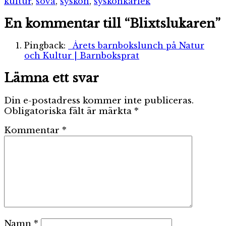
kultur
,
sova
,
syskon
,
syskonkärlek
En kommentar till “Blixtslukaren”
Pingback:
Årets barnbokslunch på Natur
och Kultur | Barnboksprat
Lämna ett svar
Din e-postadress kommer inte publiceras.
Obligatoriska fält är märkta
*
Kommentar
*
Namn
*