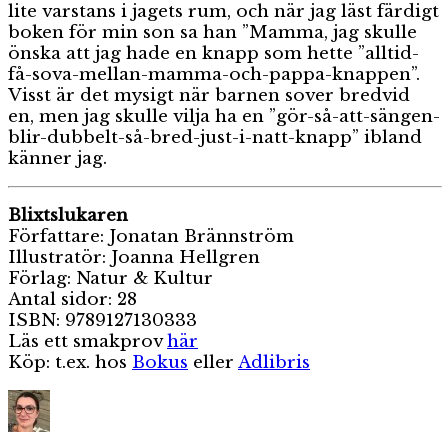
lite varstans i jagets rum, och när jag läst färdigt
boken för min son sa han ”Mamma, jag skulle
önska att jag hade en knapp som hette ”alltid-
få-sova-mellan-mamma-och-pappa-knappen”.
Visst är det mysigt när barnen sover bredvid
en, men jag skulle vilja ha en ”gör-så-att-sängen-
blir-dubbelt-så-bred-just-i-natt-knapp” ibland
känner jag.
Blixtslukaren
Författare: Jonatan Brännström
Illustratör: Joanna Hellgren
Förlag: Natur & Kultur
Antal sidor: 28
ISBN: 9789127130333
Läs ett smakprov
här
Köp: t.ex. hos
Bokus
eller
Adlibris