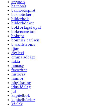
argasso
barnbok
barnboksprat
barnböcker
bilderbok
bilderböcker
bokförlaget opal
bokrecension
boktips
bonnier carlsen
b wahlströms
djur
dyslexi
emma adbåge
fakta
fantasy
favoriter
historia
humor
högläsning
idus förlag
jul
kapitelbok
kapitelböcker
kärlek