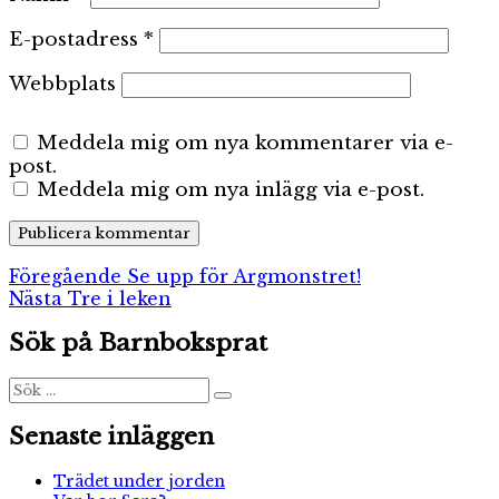
E-postadress
*
Webbplats
Meddela mig om nya kommentarer via e-
post.
Meddela mig om nya inlägg via e-post.
Inläggsnavigering
Föregående
Föregående
Se upp för Argmonstret!
Nästa
inlägg:
Nästa
Tre i leken
inlägg:
Sök på Barnboksprat
Sök
Sök
efter:
Senaste inläggen
Trädet under jorden