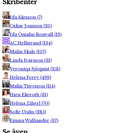
Skribenter
Ida Åkesson
(
7
)
Oskar Jonsson
(
20
)
Ida Ömalm Ronvall
(
19
)
AC Hellstrand
(
134
)
Malin Skals
(
107
)
Linda Ivarsson
(
31
)
Veroniqa Sjöquist
(
251
)
Helena Ferry
(
499
)
Malin Tuvesson
(
114
)
Hien Ekeroth
(
31
)
Helena Ziherl
(
70
)
Sofie Utahs
(
285
)
Emma Walliander
(
37
)
Se även