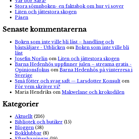
Var bor Sara?
Stora sömnboken- en faktabok om hur vi sover
Liten och jättestora skogen
Påsen
Senaste kommentarerna
Boken som inte ville bli läst – handling och
bästsäljare - Utblicken
om
Boken som inte ville bli
läst
Josefin Norlin
om
Liten och jättestora skogen
Barna Hedenhös uppfinner julen – streama gratis -
Opinionsfokus
om
Barna Hedenhös på vinterresa i
Sverige
Små fötter och svag saft — Larsdotter Konsult
om
För vem skriver vi?
Maria Hendriks
om
Makwelane och krokodilen
Kategorier
Aktuellt
(216)
Bibliotek och butiker
(15)
Bloggen
(58)
Bokklubbar
(8)
Efterlysningar
(19)