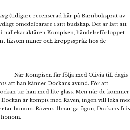
arg
(tidigare recenserad här på Barnboksprat av
dligt omedelbarare i sitt budskap. Det är lätt att
 i nallekaraktären Kompisen, händelseförloppet
ant liksom miner och kroppsspråk hos de
När Kompisen får följa med Olivia till dagis
rots att han känner Dockans avund. För att
ckan tar han med lite glass. Men när de kommer
l, Dockan är kompis med Räven, ingen vill leka me
retar honom. Rävens illmariga ögon, Dockans fnis
åt honom.