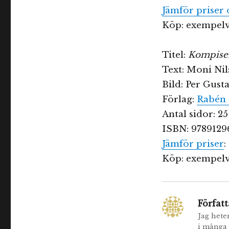
Jämför priser 
Köp: exempelv
Titel:
Kompisen
Text: Moni Ni
Bild: Per Gust
Förlag:
Rabén 
Antal sidor: 25
ISBN: 9789129
Jämför priser
:
Köp: exempelv
Författ
Jag hete
i många 