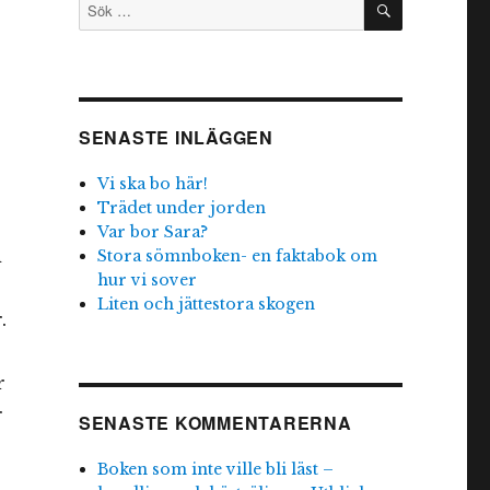
Sök
efter:
SENASTE INLÄGGEN
Vi ska bo här!
Trädet under jorden
Var bor Sara?
n
Stora sömnboken- en faktabok om
hur vi sover
Liten och jättestora skogen
.
r
r
SENASTE KOMMENTARERNA
Boken som inte ville bli läst –