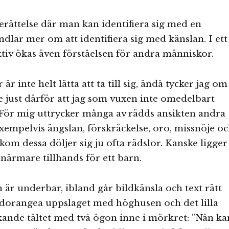
erättelse där man kan identifiera sig med en
ndlar mer om att identifiera sig med känslan. I ett
tiv ökas även förståelsen för andra människor.
 är inte helt lätta att ta till sig, ändå tycker jag om
 just därför att jag som vuxen inte omedelbart
För mig uttrycker många av rädds ansikten andra
xempelvis ängslan, förskräckelse, oro, missnöje o
kom dessa döljer sig ju ofta rädslor. Kanske ligger
 närmare tillhands för ett barn.
 är underbar, ibland går bildkänsla och text rätt
ödorangea uppslaget med höghusen och det lilla
kande tältet med två ögon inne i mörkret: ”Nån ka