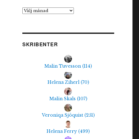
Arkiv
SKRIBENTER
Malin Tuvesson
(
114
)
Helena Ziherl
(
70
)
Malin Skals
(
107
)
Veroniqa Sjöquist
(
251
)
Helena Ferry
(
499
)