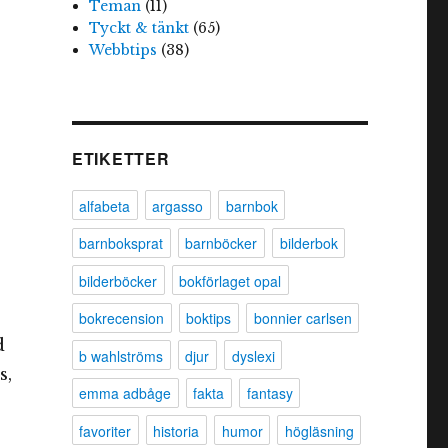
Teman
(11)
Tyckt & tänkt
(65)
Webbtips
(38)
ETIKETTER
alfabeta
argasso
barnbok
barnboksprat
barnböcker
bilderbok
bilderböcker
bokförlaget opal
bokrecension
boktips
bonnier carlsen
d
b wahlströms
djur
dyslexi
s,
emma adbåge
fakta
fantasy
favoriter
historia
humor
högläsning