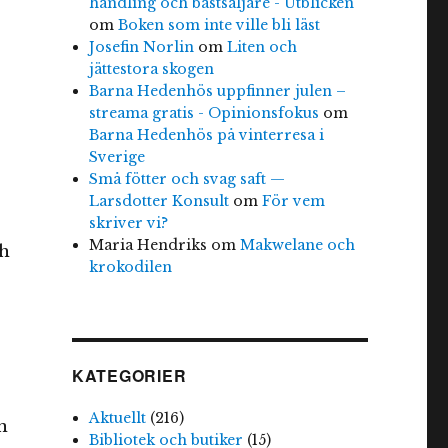
handling och bästsäljare - Utblicken
om
Boken som inte ville bli läst
Josefin Norlin
om
Liten och
jättestora skogen
Barna Hedenhös uppfinner julen –
streama gratis - Opinionsfokus
om
Barna Hedenhös på vinterresa i
Sverige
Små fötter och svag saft —
Larsdotter Konsult
om
För vem
skriver vi?
Maria Hendriks
om
Makwelane och
ch
krokodilen
KATEGORIER
Aktuellt
(216)
n
Bibliotek och butiker
(15)