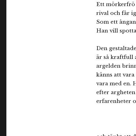
Ett mörkerfrö 
rival och får 
Som ett ångand
Han vill spott
Den gestaltad
är så kraftful
argelden brin
känns att vara 
vara med en. 
efter arghete
erfarenheter oc