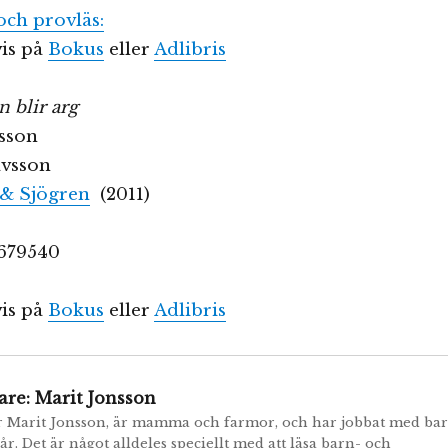
och provläs:
is på
Bokus
eller
Adlibris
 blir arg
lsson
avsson
& Sjögren
(2011)
679540
is på
Bokus
eller
Adlibris
are:
Marit Jonsson
r Marit Jonsson, är mamma och farmor, och har jobbat med ba
år. Det är något alldeles speciellt med att läsa barn- och