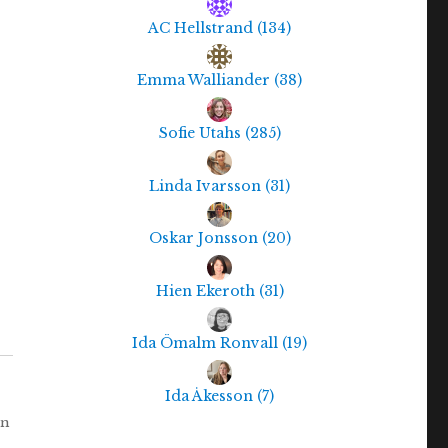
AC Hellstrand
(
134
)
Emma Walliander
(
38
)
Sofie Utahs
(
285
)
Linda Ivarsson
(
31
)
Oskar Jonsson
(
20
)
Hien Ekeroth
(
31
)
Ida Ömalm Ronvall
(
19
)
Ida Åkesson
(
7
)
rn