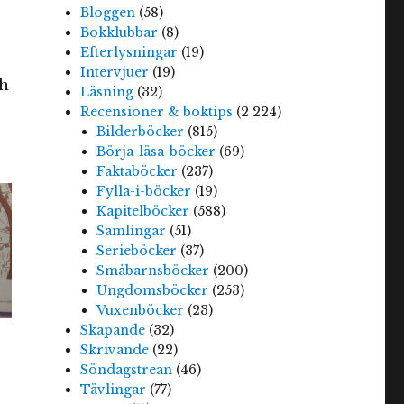
Bloggen
(58)
Bokklubbar
(8)
Efterlysningar
(19)
Intervjuer
(19)
ch
Läsning
(32)
r
Recensioner & boktips
(2 224)
Bilderböcker
(815)
Börja-läsa-böcker
(69)
Faktaböcker
(237)
Fylla-i-böcker
(19)
Kapitelböcker
(588)
Samlingar
(51)
Serieböcker
(37)
Småbarnsböcker
(200)
Ungdomsböcker
(253)
Vuxenböcker
(23)
Skapande
(32)
Skrivande
(22)
Söndagstrean
(46)
Tävlingar
(77)