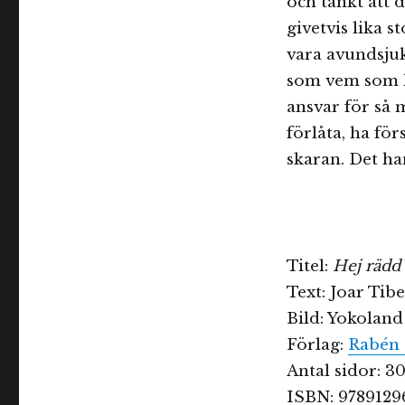
och tänkt att 
givetvis lika s
vara avundsju
som vem som he
ansvar för så
förlåta, ha för
skaran. Det ha
Titel:
Hej rädd
Text: Joar Tib
Bild: Yokoland
Förlag:
Rabén 
Antal sidor: 3
ISBN: 9789129