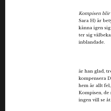
Kompisen blir 
Sara H) är bety
känna igen sig
ter sig välbek
inblandade.
är han glad, t
kompensera Do
hem är allt fe
Kompisen, de 
ingen vill se 