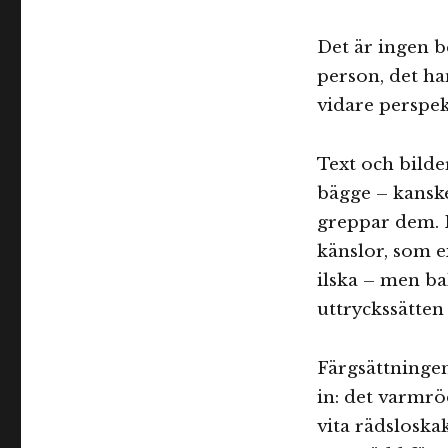
Det är ingen b
person, det ha
vidare perspek
Text och bilder
bägge – kanske
greppar dem. 
känslor, som e
ilska – men ba
uttryckssätten
Färgsättningen
in: det varmr
vita rädsloska