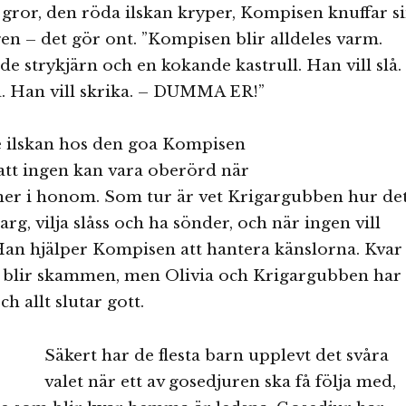
gror, den röda ilskan kryper, Kompisen knuffar s
igen – det gör ont. ”Kompisen blir alldeles varm.
e strykjärn och en kokande kastrull. Han vill slå.
a. Han vill skrika. – DUMMA ER!”
e ilskan hos den goa Kompisen
l att ingen kan vara oberörd när
ner i honom. Som tur är vet Krigargubben hur de
arg, vilja slåss och ha sönder, och när ingen vill
Han hjälper Kompisen att hantera känslorna. Kvar
n blir skammen, men Olivia och Krigargubben har
h allt slutar gott.
Säkert har de flesta barn upplevt det svåra
valet när ett av gosedjuren ska få följa med,