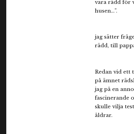
vara rädd för 
husen…”.
jag sätter fråg
rädd, till papp
Redan vid ett 
på ämnet rädsl
jag på en anno
fascinerande oc
skulle vilja te
åldrar.