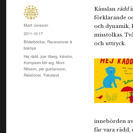
Känslan
rädd
ä
förklarande o
Författare
Marit Jonsson
och dynamik, k
Publicerat
2011-10-17
misstolkas. Tv
den
Kategorier
Bilderböcker
,
Recensioner &
och uttryck.
boktips
Etiketter
Hej rädd
,
joar tiberg
,
känslor
,
Kompisen blir arg
,
Moni
Nilsson
,
per gustavsson
,
Relationer
,
Yokoland
innebörden av 
får vara rädd, 