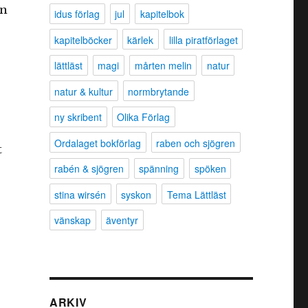
in
idus förlag
jul
kapitelbok
kapitelböcker
kärlek
lilla piratförlaget
lättläst
magi
mårten melin
natur
natur & kultur
normbrytande
ny skribent
Olika Förlag
Ordalaget bokförlag
raben och sjögren
t
rabén & sjögren
spänning
spöken
stina wirsén
syskon
Tema Lättläst
vänskap
äventyr
ARKIV