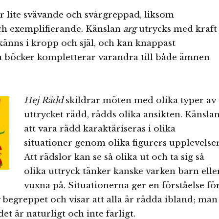
r lite svävande och svårgreppad, liksom
ch exemplifierande. Känslan
arg
utrycks med kraft
änns i kropp och själ, och kan knappast
å böcker kompletterar varandra till både ämnen
Hej Rädd
skildrar möten med olika typer av
uttrycket rädd, rädds olika ansikten. Känsla
att vara rädd karaktäriseras i olika
situationer genom olika figurers upplevelser
Att rädslor kan se så olika ut och ta sig så
olika uttryck tänker kanske varken barn elle
vuxna på. Situationerna ger en förståelse fö
begreppet och visar att alla är rädda ibland; man
det är naturligt och inte farligt.