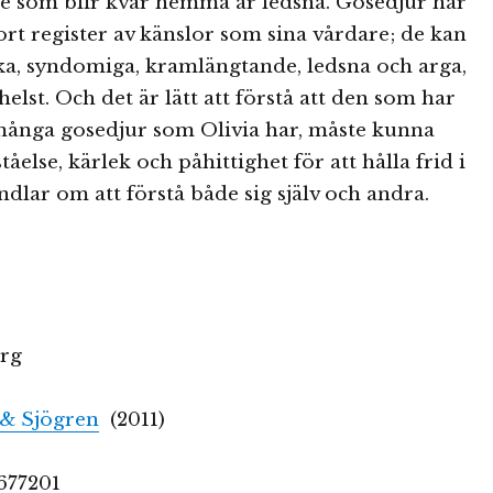
de som blir kvar hemma är ledsna. Gosedjur har
tort register av känslor som sina vårdare; de kan
ka, syndomiga, kramlängtande, ledsna och arga,
lst. Och det är lätt att förstå att den som har
 många gosedjur som Olivia har, måste kunna
ståelse, kärlek och påhittighet för att hålla frid i
ndlar om att förstå både sig själv och andra.
erg
& Sjögren
(2011)
0
677201