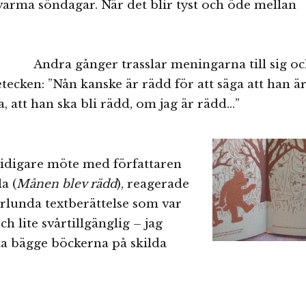
varma söndagar. När det blir tyst och öde mellan
Andra gånger trasslar meningarna till sig o
etecken: ”Nån kanske är rädd för att säga att han ä
a, att han ska bli rädd, om jag är rädd…”
tidigare möte med författaren
a (
Månen blev rädd
), reagerade
rlunda textberättelse som var
h lite svårtillgänglig – jag
sta bägge böckerna på skilda