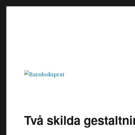
Barnboksprat
– en blogg om barnböcker
Två skilda gestaltn