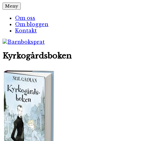
Hoppa
Meny
Barnboksprat
– en blogg om barnböcker
till
innehåll
Om oss
Om bloggen
Kontakt
Kyrkogårdsboken