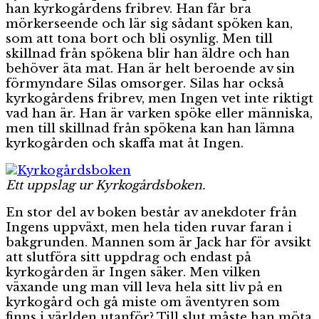
han kyrkogårdens fribrev. Han får bra
mörkerseende och lär sig sådant spöken kan,
som att tona bort och bli osynlig. Men till
skillnad från spökena blir han äldre och han
behöver äta mat. Han är helt beroende av sin
förmyndare Silas omsorger. Silas har också
kyrkogårdens fribrev, men Ingen vet inte riktigt
vad han är. Han är varken spöke eller människa,
men till skillnad från spökena kan han lämna
kyrkogården och skaffa mat åt Ingen.
Ett uppslag ur Kyrkogårdsboken.
En stor del av boken består av anekdoter från
Ingens uppväxt, men hela tiden ruvar faran i
bakgrunden. Mannen som är Jack har för avsikt
att slutföra sitt uppdrag och endast på
kyrkogården är Ingen säker. Men vilken
växande ung man vill leva hela sitt liv på en
kyrkogård och gå miste om äventyren som
finns i världen utanför? Till slut måste han möta