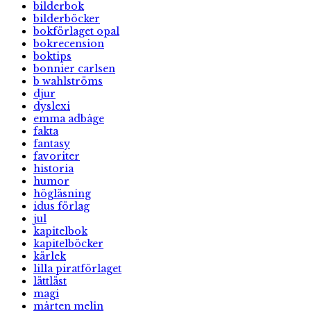
bilderbok
bilderböcker
bokförlaget opal
bokrecension
boktips
bonnier carlsen
b wahlströms
djur
dyslexi
emma adbåge
fakta
fantasy
favoriter
historia
humor
högläsning
idus förlag
jul
kapitelbok
kapitelböcker
kärlek
lilla piratförlaget
lättläst
magi
mårten melin