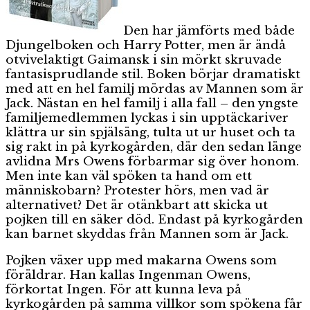
Den har jämförts med både
Djungelboken och Harry Potter, men är ändå
otvivelaktigt Gaimansk i sin mörkt skruvade
fantasisprudlande stil. Boken börjar dramatiskt
med att en hel familj mördas av Mannen som är
Jack. Nästan en hel familj i alla fall – den yngste
familjemedlemmen lyckas i sin upptäckariver
klättra ur sin spjälsäng, tulta ut ur huset och ta
sig rakt in på kyrkogården, där den sedan länge
avlidna Mrs Owens förbarmar sig över honom.
Men inte kan väl spöken ta hand om ett
människobarn? Protester hörs, men vad är
alternativet? Det är otänkbart att skicka ut
pojken till en säker död. Endast på kyrkogården
kan barnet skyddas från Mannen som är Jack.
Pojken växer upp med makarna Owens som
föräldrar. Han kallas Ingenman Owens,
förkortat Ingen. För att kunna leva på
kyrkogården på samma villkor som spökena får