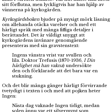
sitt förflutna, men lyckligtvis har han hjälp av
vännerna på kyrkogården.
Kyrkogårdsboken
bjuder på mysigt mörk läsning
om allehanda otäcka varelser och med ett
härligt språk med många fiffiga detaljer i
berättandet. Det är väldigt snyggt att
kyrkogårdens invånare genomgående
presenteras med sin gravstenstext:
Ingens vänstra vrist var svullen och
lila. Doktor Trefusis (1870-1936,
I Din
härlighet må han vakna
) undersökte
den och förklarade att det bara var en
stukning.
Och det blir många gånger härligt förvirrande
tvetydigt i texten i och med att pojken heter
Ingen:
Nästa dag vaknade Ingen tidigt, medan
solen ännu var ett silvermynt som