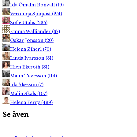
Ida Ömalm Ronvall
(
19
)
Veroniqa Sjöquist
(
251
)
Sofie Utahs
(
285
)
Emma Walliander
(
37
)
Oskar Jonsson
(
20
)
Helena Ziherl
(
70
)
Linda Ivarsson
(
31
)
Hien Ekeroth
(
31
)
Malin Tuvesson
(
114
)
Ida Åkesson
(
7
)
Malin Skals
(
107
)
Helena Ferry
(
499
)
Se även