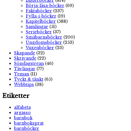
Bilderböcker
(814)
Börja-läsa-böcker
(69)
Faktaböcker
(237)
Fylla-i-böcker
(19)
Kapitelböcker
(588)
Samlingar
(51)
Serieböcker
(37)
Småbarnsböcker
(200)
Ungdomsböcker
(253)
Vuxenböcker
(23)
Skapande
(32)
Skrivande
(22)
Söndagstrean
(46)
Tävlingar
(77)
Teman
(11)
Tyckt & tänkt
(65)
Webbtips
(38)
Etiketter
alfabeta
argasso
barnbok
barnboksprat
barnböcker