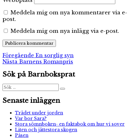
Webbplats
Meddela mig om nya kommentarer via e-
post.
Meddela mig om nya inlägg via e-post.
Inläggsnavigering
Föregående
Föregående
En sorglig syn
Nästa
inlägg:
Nästa
Barnens Romanpris
inlägg:
Sök på Barnboksprat
Sök
Sök
efter:
Senaste inläggen
Trädet under jorden
Var bor Sara?
Stora sömnboken- en faktabok om hur vi sover
Liten och jättestora skogen
Påsen