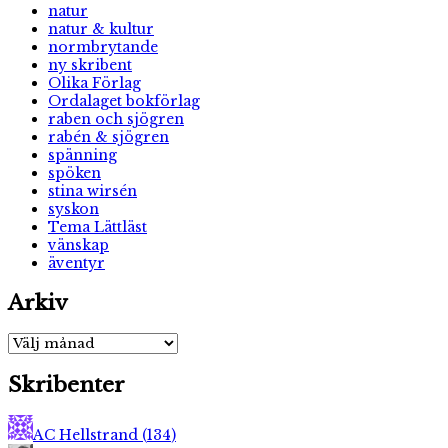
natur
natur & kultur
normbrytande
ny skribent
Olika Förlag
Ordalaget bokförlag
raben och sjögren
rabén & sjögren
spänning
spöken
stina wirsén
syskon
Tema Lättläst
vänskap
äventyr
Arkiv
Arkiv
Skribenter
AC Hellstrand
(
134
)