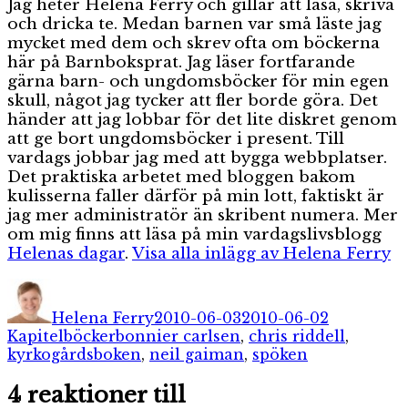
Jag heter Helena Ferry och gillar att läsa, skriva
och dricka te. Medan barnen var små läste jag
mycket med dem och skrev ofta om böckerna
här på Barnboksprat. Jag läser fortfarande
gärna barn- och ungdomsböcker för min egen
skull, något jag tycker att fler borde göra. Det
händer att jag lobbar för det lite diskret genom
att ge bort ungdomsböcker i present. Till
vardags jobbar jag med att bygga webbplatser.
Det praktiska arbetet med bloggen bakom
kulisserna faller därför på min lott, faktiskt är
jag mer administratör än skribent numera. Mer
om mig finns att läsa på min vardagslivsblogg
Helenas dagar
.
Visa alla inlägg av Helena Ferry
Författare
Publicerat
Kategorie
den
Helena Ferry
2010-06-03
2010-06-02
Etiketter
Kapitelböcker
bonnier carlsen
,
chris riddell
,
kyrkogårdsboken
,
neil gaiman
,
spöken
4 reaktioner till