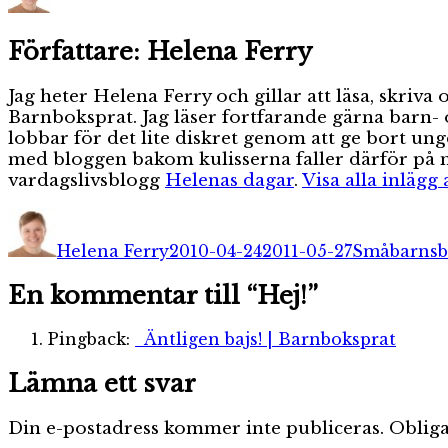
Författare:
Helena Ferry
Jag heter Helena Ferry och gillar att läsa, skri
Barnboksprat. Jag läser fortfarande gärna barn- 
lobbar för det lite diskret genom att ge bort un
med bloggen bakom kulisserna faller därför på mi
vardagslivsblogg
Helenas dagar
.
Visa alla inlägg
Författare
Publicerat
Kategorier
den
Helena Ferry
2010-04-24
2011-05-27
Småbarnsb
En kommentar till “Hej!”
Pingback:
Äntligen bajs! | Barnboksprat
Lämna ett svar
Din e-postadress kommer inte publiceras.
Obliga