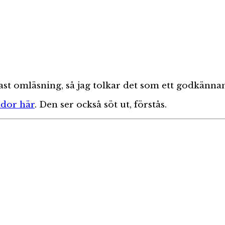
nast omläsning, så jag tolkar det som ett godkänna
idor här
. Den ser också söt ut, förstås.