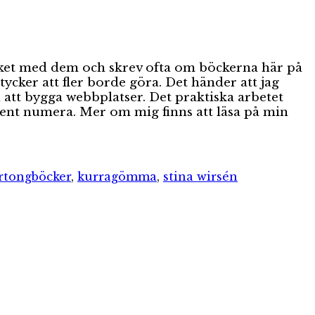
mycket med dem och skrev ofta om böckerna här på
cker att fler borde göra. Det händer att jag
 att bygga webbplatser. Det praktiska arbetet
bent numera. Mer om mig finns att läsa på min
rtongböcker
,
kurragömma
,
stina wirsén