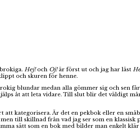
sbrokiga.
Hej!
och
Oj!
är först ut och jag har läst
He
lippt och skuren för henne.
rokig blundar medan alla gömmer sig och sen får 
lps åt att leta vidare. Till slut blir det väldigt mån
årt att kategorisera. Är det en pekbok eller en 
men till skillnad från vad jag ser som en klassisk
amma sätt som en bok med bilder man enkelt klär i o