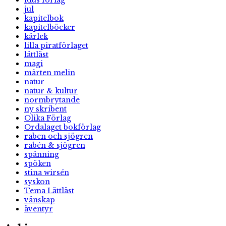
idus förlag
jul
kapitelbok
kapitelböcker
kärlek
lilla piratförlaget
lättläst
magi
mårten melin
natur
natur & kultur
normbrytande
ny skribent
Olika Förlag
Ordalaget bokförlag
raben och sjögren
rabén & sjögren
spänning
spöken
stina wirsén
syskon
Tema Lättläst
vänskap
äventyr