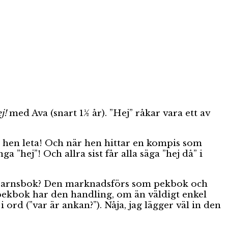
j!
med Ava (snart 1½ år). ”Hej” råkar vara ett av
hen leta! Och när hen hittar en kompis som
ga ”hej”! Och allra sist får alla säga ”hej då” i
småbarnsbok? Den marknadsförs som pekbok och
 pekbok har den handling, om än väldigt enkel
rd (”var är ankan?”). Nåja, jag lägger väl in den