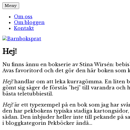
Hoppa
Meny
Barnboksprat
– en blogg om barnböcker
till
innehåll
Om oss
Om bloggen
Kontakt
Hej!
Nu finns ännu en bokserie av Stina Wirsén: bebi
Avas favoritord och det gör den här boken som k
Hej!
handlar om att leka kurragömma. En liten b
gömt sig säger de förstås ”hej” till varandra och hjä
bästa teletubbiestil.
Hej!
är ett typexempel på en bok som jag har sv
den har pekbokens typiska stadiga kartongsidor, 
sådan. Den inbjuder heller inte till pekande på s
i bloggkategorin Pekböcker ändå…