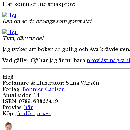
Här kommer lite smakprov:
Kan du se de brokiga som gömt sig?
Titta, där var de!
Jag tycker att boken är gullig och Ava krävde ge
Vad gäller
Oj!
har jag ännu bara
provläst några s
Hej!
Författare & illustratör: Stina Wirsén
Förlag:
Bonnier Carlsen
Antal sidor: 18
ISBN: 9789163866449
Provläs:
här
Köp:
jämför priser