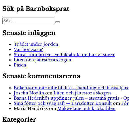
inlägg:
Sök på Barnboksprat
Sök
Sök
efter:
Senaste inläggen
Trädet under jorden
Var bor Sara?
Stora sömnboken- en faktabok om hur vi sover
Liten och jättestora skogen
Påsen
Senaste kommentarerna
Boken som inte ville bli läst – handling och bästsäljare
Josefin Norlin
om
Liten och jättestora skogen
Barna Hedenhös uppfinner julen – streama gratis - O
Små fötter och svag saft — Larsdotter Konsult
om
För
Maria Hendriks
om
Makwelane och krokodilen
Kategorier