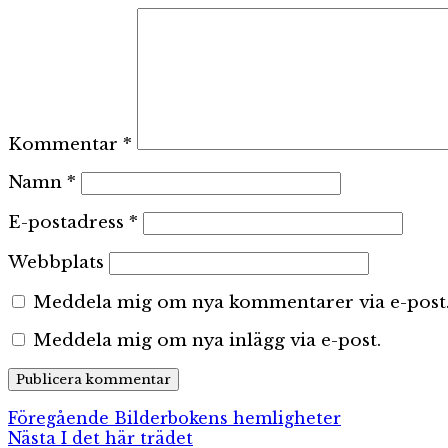
Kommentar
*
Namn
*
E-postadress
*
Webbplats
Meddela mig om nya kommentarer via e-post
Meddela mig om nya inlägg via e-post.
Inläggsnavigering
Föregående
Föregående
Bilderbokens hemligheter
Nästa
inlägg:
Nästa
I det här trädet