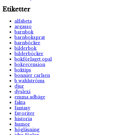
Etiketter
alfabeta
argasso
barnbok
barnboksprat
barnböcker
bilderbok
bilderböcker
bokförlaget opal
bokrecension
boktips
bonnier carlsen
b wahlströms
djur
dyslexi
emma adbåge
fakta
fantasy
favoriter
historia
humor
högläsning