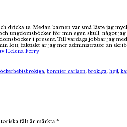
va och dricka te. Medan barnen var små läste jag 
och ungdomsböcker för min egen skull, något jag ty
gdomsböcker i present. Till vardags jobbar jag med
n lott, faktiskt är jag mer administratör än skri
 av Helena Ferry
Etiketter
öcker
bebisbrokiga
,
bonnier carlsen
,
brokiga
,
hej!
,
ka
toriska fält är märkta
*