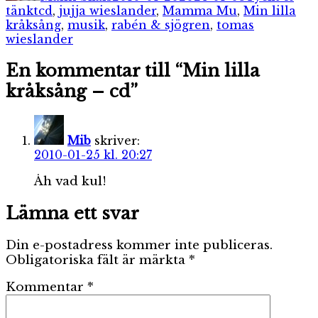
Etiketter
tänkt
cd
,
jujja wieslander
,
Mamma Mu
,
Min lilla
kråksång
,
musik
,
rabén & sjögren
,
tomas
wieslander
En kommentar till “Min lilla
kråksång – cd”
Mib
skriver:
2010-01-25 kl. 20:27
Åh vad kul!
Lämna ett svar
Din e-postadress kommer inte publiceras.
Obligatoriska fält är märkta
*
Kommentar
*