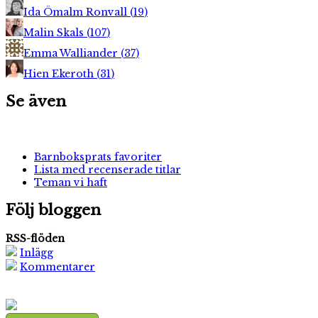
Ida Ömalm Ronvall
(
19
)
Malin Skals
(
107
)
Emma Walliander
(
37
)
Hien Ekeroth
(
31
)
Se även
Barnboksprats favoriter
Lista med recenserade titlar
Teman vi haft
Följ bloggen
RSS-flöden
Inlägg
Kommentarer