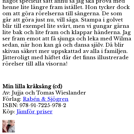
något speciellt sätt ännu så jag ska prova med
henne lite längre fram istället. Hon tycker dock
om att göra rörelserna till sångerna. De som
går att göra just nu, vill säga. Stampa i golvet
blir till exempel lite svårt, men vi gungar gärna
lite bak och lite fram och klappar händerna. Jag
ser fram emot att få sjunga och leka med Wilma
sedan, när hon kan gå och dansa själv. Då blir
skivan säkert mer uppskattad av alla i familjen.
Jätteroligt med häftet där det finns illustrerade
rörelser till alla visorna!
Min lilla kråksång (cd)
Av: Jujja och Tomas Wieslander
Förlag:
Rabén & Sjögren
ISBN: 978-91-7225-978-2
Köp:
Jämför priser