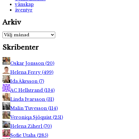
vänskap
äventyr
Arkiv
Arkiv
Skribenter
Oskar Jonsson
(
20
)
Helena Ferry
(
499
)
Ida Åkesson
(
7
)
AC Hellstrand
(
134
)
Linda Ivarsson
(
31
)
Malin Tuvesson
(
114
)
Veroniqa Sjöquist
(
251
)
Helena Ziherl
(
70
)
Sofie Utahs
(
285
)