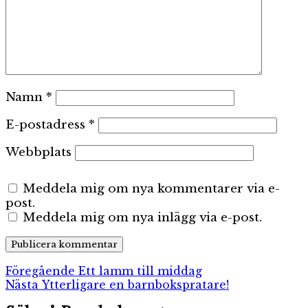
Namn
*
E-postadress
*
Webbplats
Meddela mig om nya kommentarer via e-
post.
Meddela mig om nya inlägg via e-post.
Inläggsnavigering
Föregående
Föregående
Ett lamm till middag
Nästa
inlägg:
Nästa
Ytterligare en barnbokspratare!
inlägg: