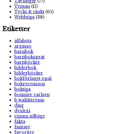
Tävlingar
(77)
Teman
(11)
Tyckt & tänkt
(65)
Webbtips
(38)
Etiketter
alfabeta
argasso
barnbok
barnboksprat
barnböcker
bilderbok
bilderböcker
bokförlaget opal
bokrecension
boktips
bonnier carlsen
b wahlströms
djur
dyslexi
emma adbåge
fakta
fantasy
favoriter