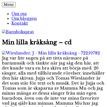
Hoppa
Meny
Barnboksprat
– en blogg om barnböcker
till
innehåll
Om oss
Om bloggen
Kontakt
Min lilla kråksång – cd
Jag var lite sugen på att titta närmare på
barnmusik och tänkte när jag såg den här, att
det kunde vara en bra skiva att börja med. 26
sånger, alla med tillhörande rörelser, innehåller
den här skivan. Jujja och Tomas Wieslander är
det som står för text och musik. Det är Jujja och
Tomas som är skaparna av Mamma Mu och jag
minns många av dessa sånger från min egen
barndom, även om de inte var mina favoriter
vad jag själv kan minnas. Mamma Mu har jag