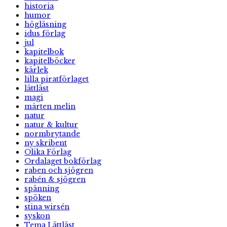
historia
humor
högläsning
idus förlag
jul
kapitelbok
kapitelböcker
kärlek
lilla piratförlaget
lättläst
magi
mårten melin
natur
natur & kultur
normbrytande
ny skribent
Olika Förlag
Ordalaget bokförlag
raben och sjögren
rabén & sjögren
spänning
spöken
stina wirsén
syskon
Tema Lättläst