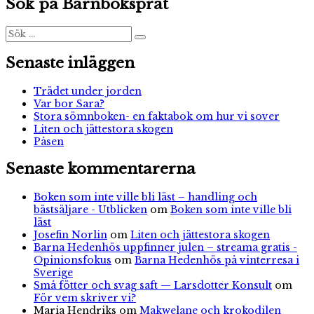
Sök på Barnboksprat
Sök
Sök
efter:
Senaste inläggen
Trädet under jorden
Var bor Sara?
Stora sömnboken- en faktabok om hur vi sover
Liten och jättestora skogen
Påsen
Senaste kommentarerna
Boken som inte ville bli läst – handling och
bästsäljare - Utblicken
om
Boken som inte ville bli
läst
Josefin Norlin
om
Liten och jättestora skogen
Barna Hedenhös uppfinner julen – streama gratis -
Opinionsfokus
om
Barna Hedenhös på vinterresa i
Sverige
Små fötter och svag saft — Larsdotter Konsult
om
För vem skriver vi?
Maria Hendriks
om
Makwelane och krokodilen