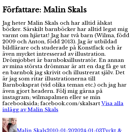
Författare:
Malin Skals
Jag heter Malin Skals och har alltid älskat
böcker. Särskilt barnböcker har alltid legat mig
varmt om hjärtat! Jag har två barn (Wilma, född
2009 och Anton, född 2013). Jag är utbildad
bildlärare och studerade på Konstfack och är
även mycket intresserad av illustration.
Drömjobbet är barnboksillustratör. En annan
av mina största drömmar är att en dag få ge ut
en barnbok jag skrivit och illustrerat själv. Det
är jag som ritar illustrationerna till
Barnboksprat (vid olika teman etc.) och jag har
även gjort headern. Följ mig gärna på
instagram; wilmapalmen eller se min
facebooksida; facebook.com/skalsart
Visa alla
inlägg av Malin Skals
Författare
Publicerat
Kategorier
den
Malin Skals
2010-01-20
2024-01-03
Tyckt &