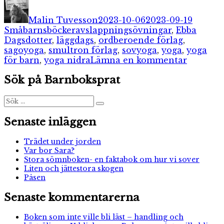
Författare
Publicerat
Katego
den
Malin Tuvesson
2023-10-06
2023-09-19
Etiketter
Småbarnsböcker
avslappningsövningar
,
Ebba
Dagsdotter
,
läggdags
,
ordberoende förlag
,
sagoyoga
,
smultron förlag
,
sovyoga
,
yoga
,
yoga
till
för barn
,
yoga nidra
Lämna en kommentar
Sovyoga
Sök på Barnboksprat
Sök
Sök
efter:
Senaste inläggen
Trädet under jorden
Var bor Sara?
Stora sömnboken- en faktabok om hur vi sover
Liten och jättestora skogen
Påsen
Senaste kommentarerna
Boken som inte ville bli läst – handling och