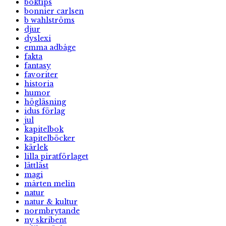
boktips
bonnier carlsen
b wahlströms
djur
dyslexi
emma adbåge
fakta
fantasy
favoriter
historia
humor
högläsning
idus förlag
jul
kapitelbok
kapitelböcker
kärlek
lilla piratförlaget
lättläst
magi
mårten melin
natur
natur & kultur
normbrytande
ny skribent