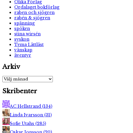
Olika Förlag
Ordalaget bokförlag
raben och sjögren
rabén & sjögren
spänning
spöken
stina wirsén
syskon
Tema Lättläst
vänskap
äventyr
Arkiv
Arkiv
Skribenter
AC Hellstrand
(
134
)
Linda Ivarsson
(
31
)
Sofie Utahs
(
285
)
Oskar Jonsson
(
20
)