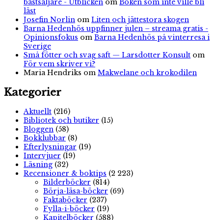
bästsäljare - Utblicken
om
Boken som inte ville bli
läst
Josefin Norlin
om
Liten och jättestora skogen
Barna Hedenhös uppfinner julen – streama gratis -
Opinionsfokus
om
Barna Hedenhös på vinterresa i
Sverige
Små fötter och svag saft — Larsdotter Konsult
om
För vem skriver vi?
Maria Hendriks
om
Makwelane och krokodilen
Kategorier
Aktuellt
(216)
Bibliotek och butiker
(15)
Bloggen
(58)
Bokklubbar
(8)
Efterlysningar
(19)
Intervjuer
(19)
Läsning
(32)
Recensioner & boktips
(2 223)
Bilderböcker
(814)
Börja-läsa-böcker
(69)
Faktaböcker
(237)
Fylla-i-böcker
(19)
Kapitelböcker
(588)