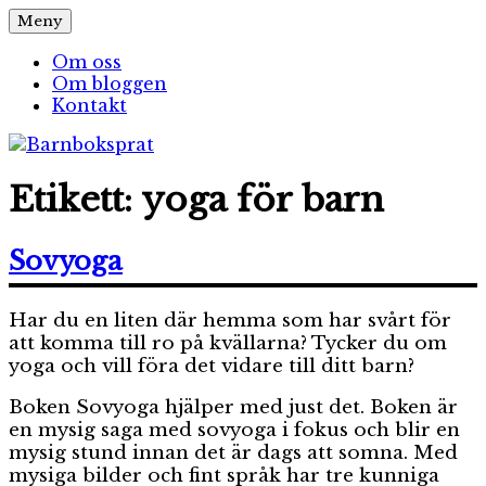
Hoppa
Meny
Barnboksprat
– en blogg om barnböcker
till
innehåll
Om oss
Om bloggen
Kontakt
Etikett:
yoga för barn
Sovyoga
Har du en liten där hemma som har svårt för
att komma till ro på kvällarna? Tycker du om
yoga och vill föra det vidare till ditt barn?
Boken Sovyoga hjälper med just det. Boken är
en mysig saga med sovyoga i fokus och blir en
mysig stund innan det är dags att somna. Med
mysiga bilder och fint språk har tre kunniga