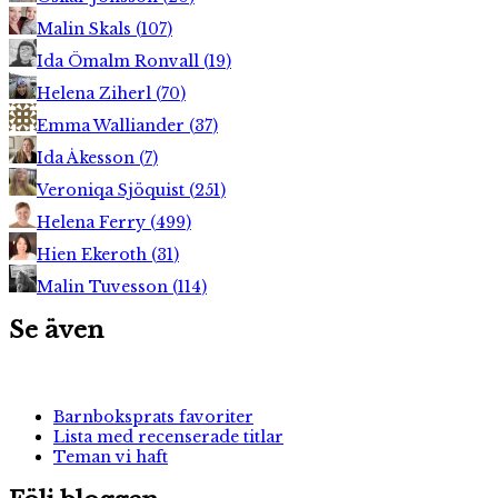
Malin Skals
(
107
)
Ida Ömalm Ronvall
(
19
)
Helena Ziherl
(
70
)
Emma Walliander
(
37
)
Ida Åkesson
(
7
)
Veroniqa Sjöquist
(
251
)
Helena Ferry
(
499
)
Hien Ekeroth
(
31
)
Malin Tuvesson
(
114
)
Se även
Barnboksprats favoriter
Lista med recenserade titlar
Teman vi haft