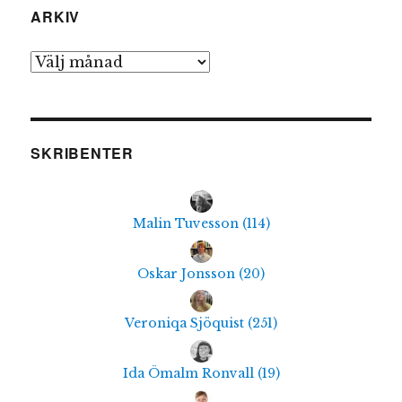
ARKIV
Arkiv
SKRIBENTER
Malin Tuvesson
(
114
)
Oskar Jonsson
(
20
)
Veroniqa Sjöquist
(
251
)
Ida Ömalm Ronvall
(
19
)