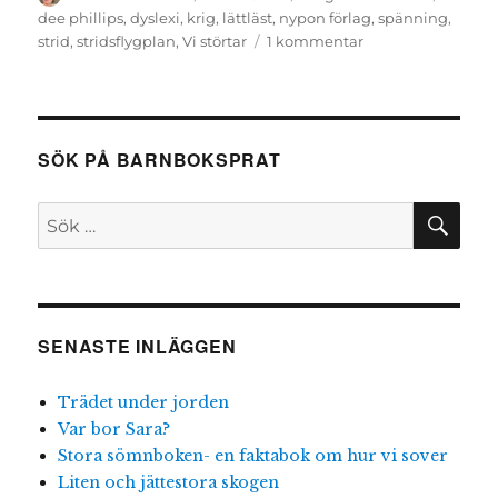
den
dee phillips
,
dyslexi
,
krig
,
lättläst
,
nypon förlag
,
spänning
,
till
strid
,
stridsflygplan
,
Vi störtar
1 kommentar
Vi
störtar
SÖK PÅ BARNBOKSPRAT
SÖ
Sök
efter:
SENASTE INLÄGGEN
Trädet under jorden
Var bor Sara?
Stora sömnboken- en faktabok om hur vi sover
Liten och jättestora skogen