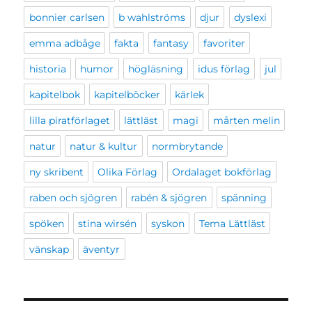
bonnier carlsen
b wahlströms
djur
dyslexi
emma adbåge
fakta
fantasy
favoriter
historia
humor
högläsning
idus förlag
jul
kapitelbok
kapitelböcker
kärlek
lilla piratförlaget
lättläst
magi
mårten melin
natur
natur & kultur
normbrytande
ny skribent
Olika Förlag
Ordalaget bokförlag
raben och sjögren
rabén & sjögren
spänning
spöken
stina wirsén
syskon
Tema Lättläst
vänskap
äventyr