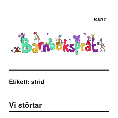
MENY
Barnboksprat
Etikett:
strid
Vi störtar