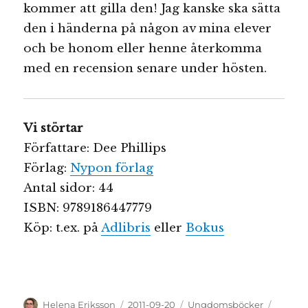
kommer att gilla den! Jag kanske ska sätta
den i händerna på någon av mina elever
och be honom eller henne återkomma
med en recension senare under hösten.
Vi störtar
Författare: Dee Phillips
Förlag:
Nypon förlag
Antal sidor: 44
ISBN: 9789186447779
Köp: t.ex. på
Adlibris
eller
Bokus
Författare
Publicerat
Kategorier
Etikett
Helena Eriksson
2011-09-20
Ungdomsböcker