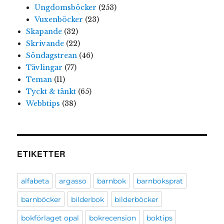
Ungdomsböcker
(253)
Vuxenböcker
(23)
Skapande
(32)
Skrivande
(22)
Söndagstrean
(46)
Tävlingar
(77)
Teman
(11)
Tyckt & tänkt
(65)
Webbtips
(38)
ETIKETTER
alfabeta
argasso
barnbok
barnboksprat
barnböcker
bilderbok
bilderböcker
bokförlaget opal
bokrecension
boktips