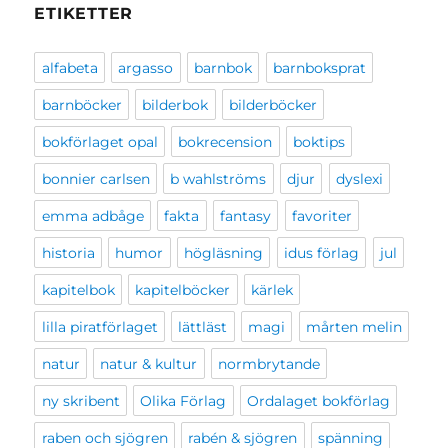
ETIKETTER
alfabeta
argasso
barnbok
barnboksprat
barnböcker
bilderbok
bilderböcker
bokförlaget opal
bokrecension
boktips
bonnier carlsen
b wahlströms
djur
dyslexi
emma adbåge
fakta
fantasy
favoriter
historia
humor
högläsning
idus förlag
jul
kapitelbok
kapitelböcker
kärlek
lilla piratförlaget
lättläst
magi
mårten melin
natur
natur & kultur
normbrytande
ny skribent
Olika Förlag
Ordalaget bokförlag
raben och sjögren
rabén & sjögren
spänning