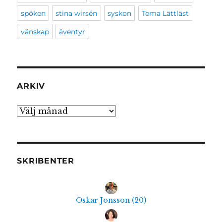
spöken
stina wirsén
syskon
Tema Lättläst
vänskap
äventyr
ARKIV
Arkiv
SKRIBENTER
Oskar Jonsson
(
20
)