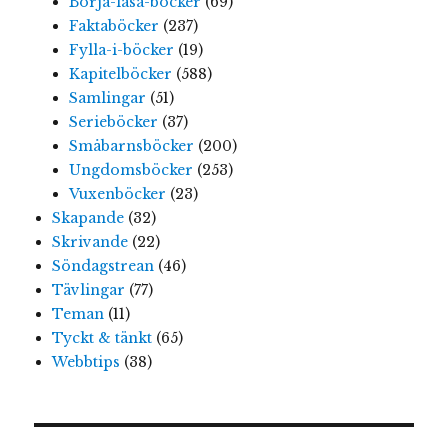
Börja-läsa-böcker
(69)
Faktaböcker
(237)
Fylla-i-böcker
(19)
Kapitelböcker
(588)
Samlingar
(51)
Serieböcker
(37)
Småbarnsböcker
(200)
Ungdomsböcker
(253)
Vuxenböcker
(23)
Skapande
(32)
Skrivande
(22)
Söndagstrean
(46)
Tävlingar
(77)
Teman
(11)
Tyckt & tänkt
(65)
Webbtips
(38)