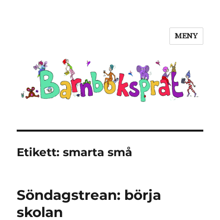
MENY
Barnboksprat
Etikett:
smarta små
Söndagstrean: börja
skolan