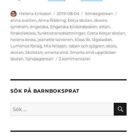
Författare
Publicerat
Kategorier
Etiketter
Helena Eriksson
2019-08-04
Söndagstrean
den
anna avellan
,
Anna Ribbing
,
börja skolan
,
downs
syndrom
,
engelska
,
Engelska bildordboken
,
ettan
,
förskoleklass
,
funktionsnedsättningar
,
Greta börjar skolan
,
helena bross
,
jeanette toivonen
,
klass 1b
,
lågstadiet
,
Lumenos förlag
,
Mia Nilsson
,
raben och sjögren
,
skola
,
skolan
,
Skolstart
,
smarta små
,
Smarta små upptäcker
till
skolan
,
Söndagstrean
2 kommentarer
Söndagstrean:
börja
skolan
SÖK PÅ BARNBOKSPRAT
SÖ
Sök
efter: