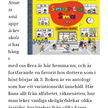
Smar
ta
små
uppt
äcker
skola
n
har
häng
t
med oss flera år här hemma nu, och är
fortfarande en favorit hos dottern som i
höst börjar åk 3. Boken är en antologi
som har ett variationsrikt innehåll. Här
finns allt från alfabetet, räknesätten, hur
man leker vanliga skolgårdslekar olika
årstider, berättelser från olika barns