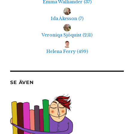
Emma Walliander
(
37
)
Ida Åkesson
(
7
)
Veroniqa Sjöquist
(
251
)
Helena Ferry
(
499
)
SE ÄVEN