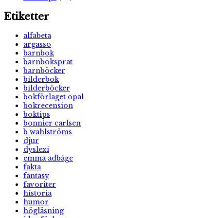
Etiketter
alfabeta
argasso
barnbok
barnboksprat
barnböcker
bilderbok
bilderböcker
bokförlaget opal
bokrecension
boktips
bonnier carlsen
b wahlströms
djur
dyslexi
emma adbåge
fakta
fantasy
favoriter
historia
humor
högläsning