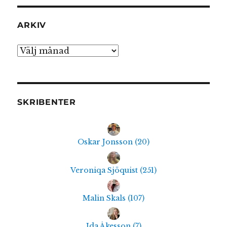
ARKIV
Arkiv
SKRIBENTER
Oskar Jonsson
(
20
)
Veroniqa Sjöquist
(
251
)
Malin Skals
(
107
)
Ida Åkesson
(
7
)