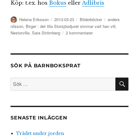
Köp: t.ex. hos
Bokus
eller
Adlibris
Författare
Publicerat
Kategorier
Etiketter
Helena Eriksson
2013-03-23
Bilderböcker
anders
den
nilsson
,
Birger : det lilla Storsjöodjuret simmar vart han vill
,
till
Nestorville
,
Sara Strömberg
2 kommentarer
Birger
–
det
lilla
Storsjöodjuret
SÖK PÅ BARNBOKSPRAT
simmar
vart
SÖ
Sök
han
efter:
vill
SENASTE INLÄGGEN
Trädet under jorden