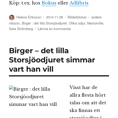
Köp: t.ex. hos
Bokus
eller
Adlibris
Författare
Publicerat
Kategorier
Etiketter
Helena Eriksson
2014-11-28
Bilderböcker
anders
den
nilsson
,
Birger : det lilla Storsjöodjuret. Olika odjur
,
Nestorville
,
till
Sara Strömberg
Lämna en kommentar
Birger
:
det
Birger – det lilla
lilla
Storsjöodjuret.
Storsjöodjuret simmar
Olika
vart han vill
odjur
Visst har de
allra flesta hört
talas om att det
ska finnas ett