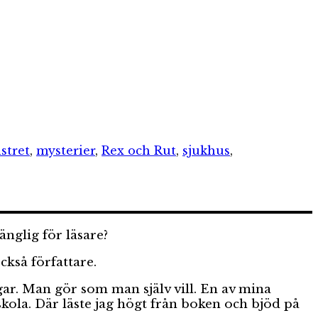
stret
,
mysterier
,
Rex och Rut
,
sjukhus
,
änglig för läsare?
ckså författare.
gar. Man gör som man själv vill. En av mina
kola. Där läste jag högt från boken och bjöd på