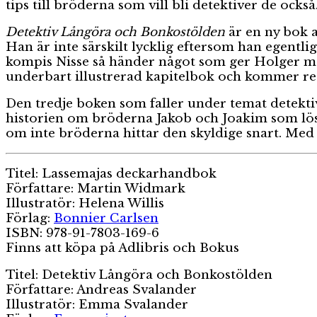
tips till bröderna som vill bli detektiver de också
Detektiv Långöra och Bonkostölden
är en ny bok 
Han är inte särskilt lycklig eftersom han egentli
kompis Nisse så händer något som ger Holger möjli
underbart illustrerad kapitelbok och kommer rec
Den tredje boken som faller under temat detekti
historien om bröderna Jakob och Joakim som löse
om inte bröderna hittar den skyldige snart. Med fä
Titel: Lassemajas deckarhandbok
Författare: Martin Widmark
Illustratör: Helena Willis
Förlag:
Bonnier Carlsen
ISBN: 978-91-7803-169-6
Finns att köpa på Adlibris och Bokus
Titel: Detektiv Långöra och Bonkostölden
Författare: Andreas Svalander
Illustratör: Emma Svalander