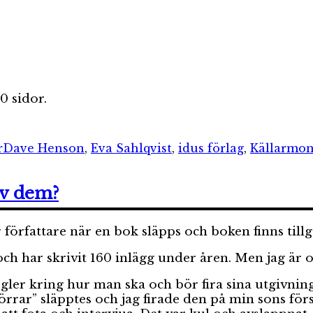
 sidor.
Etiketter
r
Dave Henson
,
Eva Sahlqvist
,
idus förlag
,
Källarmon
av dem?
 författare när en bok släpps och boken finns tillg
ch har skrivit 160 inlägg under åren. Men jag är o
egler kring hur man ska och bör fira sina utgivnin
rrar” släpptes och jag firade den på min sons förs