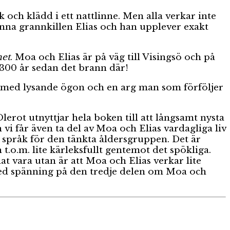
 och klädd i ett nattlinne. Men alla verkar inte
änna grannkillen Elias och han upplever exakt
het
. Moa och Elias är på väg till Visingsö och på
u 300 år sedan det brann där!
tt med lysande ögon och en arg man som förföljer
lerot utnyttjar hela boken till att långsamt nysta
 vi får även ta del av Moa och Elias vardagliga liv
 språk för den tänkta åldersgruppen. Det är
 t.o.m. lite kärleksfullt gentemot det spökliga.
t vara utan är att Moa och Elias verkar lite
 med spänning på den tredje delen om Moa och