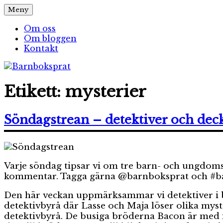
Hoppa
Meny
Barnboksprat
– en blogg om barnböcker
till
innehåll
Om oss
Om bloggen
Kontakt
Etikett:
mysterier
Söndagstrean – detektiver och dec
Varje söndag tipsar vi om tre barn- och ungdomsbö
kommentar. Tagga gärna @barnboksprat och #barn
Den här veckan uppmärksammar vi detektiver i 
detektivbyrå där Lasse och Maja löser olika myst
detektivbyrå. De busiga bröderna Bacon är med 