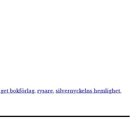
get bokförlag
,
rysare
,
silvernyckelns hemlighet
,