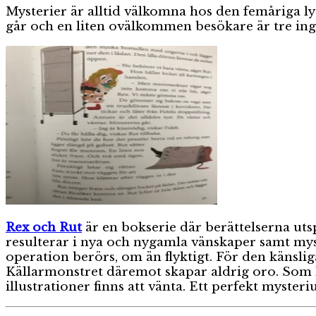
Mysterier är alltid välkomna hos den femåriga l
går och en liten ovälkommen besökare är tre ing
Rex och Rut
är en bokserie där berättelserna uts
resulterar i nya och nygamla vänskaper samt my
operation berörs, om än flyktigt. För den känslig
Källarmonstret däremot skapar aldrig oro. Som lä
illustrationer finns att vänta. Ett perfekt myste