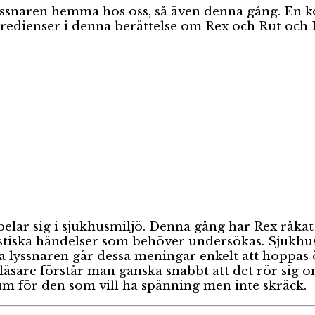
yssnaren hemma hos oss, så även denna gång. En k
redienser i denna berättelse om Rex och Rut och 
pelar sig i sjukhusmiljö. Denna gång har Rex råkat
stiska händelser som behöver undersökas. Sjukh
a lyssnaren går dessa meningar enkelt att hoppas ö
sare förstår man ganska snabbt att det rör sig om
rium för den som vill ha spänning men inte skräck.