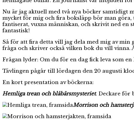
hemlagade bullar. En journalist var inbjuden för 
Nu är jag aktuell med två nya böcker samtidigt 
mycket för mig och fira boksläpp bör man göra, tyc
fantiserat, vuxna människan, och skrivit ned en s
fantastisk!
Så för att fira detta vill jag dela med mig av min
fråga och skriver också vilken bok du vill vinna.
Frågan lyder: Om du för en dag fick leva som en 
Tävlingen pågår till lördagen den 20 augusti klo
En kort presentation av böckerna:
Hemliga trean och blåbärsmysteriet
. Deckare för 
Morrison och hamsterj