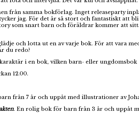
att fota och intervjua. Det var kul och avslappnat.
men från samma bokförlag. Inget releaseparty inp
ker jag. För det är så stort och fantastiskt att bl
tory som snart barn och föräldrar kommer att sitta
 glädje och lotta ut en av varje bok. För att vara m
 Är du redo?
karaktär i en bok, vilken barn- eller ungdomsbok s
ckan 12.00.
barn från 7 år och uppåt med illustrationer av Joh
akten
. En rolig bok för barn från 3 år och uppåt 