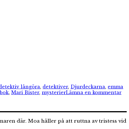
detektiv långöra
,
detektiver
,
Djurdeckarna
,
emma
till
dbok
,
Mari Bister
,
mysterier
Lämna en kommentar
Sö
–
det
oc
n där. Moa håller på att ruttna av tristess vid
de