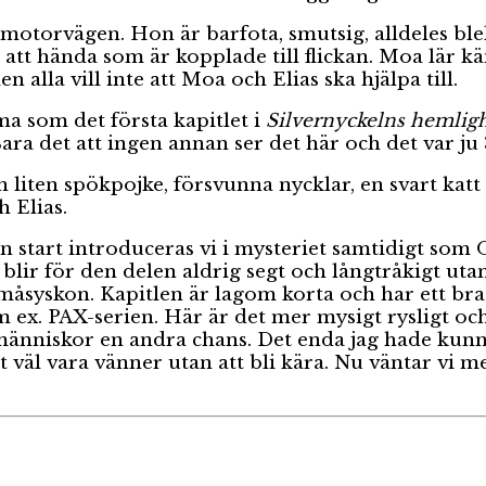
 motorvägen. Hon är barfota, smutsig, alldeles blek
att hända som är kopplade till flickan. Moa lär k
lla vill inte att Moa och Elias ska hjälpa till.
a som det första kapitlet i
Silvernyckelns hemlig
 Bara det att ingen annan ser det här och det var j
n liten spökpojke, försvunna nycklar, en svart ka
 Elias.
 start introduceras vi i mysteriet samtidigt som O
 blir för den delen aldrig segt och långtråkigt utan
måsyskon. Kapitlen är lagom korta och har ett bra
m ex. PAX-serien. Här är det mer mysigt rysligt och
människor en andra chans. Det enda jag hade kunna
t väl vara vänner utan att bli kära. Nu väntar vi