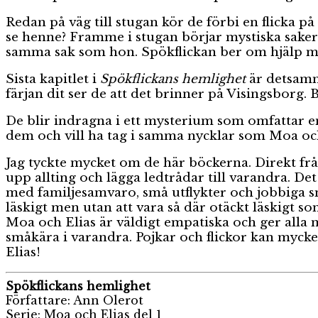
Redan på väg till stugan kör de förbi en flicka på
se henne? Framme i stugan börjar mystiska saker 
samma sak som hon. Spökflickan ber om hjälp men a
Sista kapitlet i
Spökflickans hemlighet
är detsamm
färjan dit ser de att det brinner på Visingsborg.
De blir indragna i ett mysterium som omfattar e
dem och vill ha tag i samma nycklar som Moa och
Jag tyckte mycket om de här böckerna. Direkt från
upp allting och lägga ledtrådar till varandra. Det
med familjesamvaro, små utflykter och jobbiga s
läskigt men utan att vara så där otäckt läskigt so
Moa och Elias är väldigt empatiska och ger alla 
småkära i varandra. Pojkar och flickor kan mycke
Elias!
Spökflickans hemlighet
Författare: Ann Olerot
Serie: Moa och Elias del 1