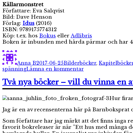
Källarmonstret
Författare: Eva Salqvist
Bild: Dave Henson
Förlag:
Idus
(2016)
ISBN: 9789175774312
Köp: t.ex. hos
Bokus
eller
Adlibris
Boken är inbunden med hårda pärmar och har 40
Författare
Publicerat
Kategorier
den
Anna B
2017-06-25
Bilderböcker
,
Kapitelböcke
till
spänning
Lämna en kommentar
Rex
och
Två nya böcker – vill du vinna en 
Rut.
Källarmonstret.
Hur firar
Jag är en av recensenterna här på Barnboksprat o
Som författare har jag märkt att det finns inga r
favorit bokreleaser är när ”Ett hus med många dö