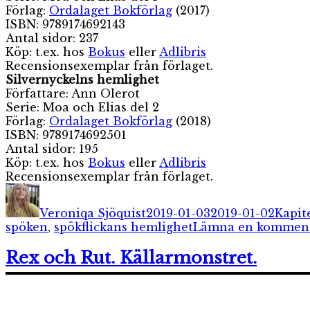
Förlag:
Ordalaget Bokförlag
(2017)
ISBN: 9789174692143
Antal sidor: 237
Köp: t.ex. hos
Bokus
eller
Adlibris
Recensionsexemplar från förlaget.
Silvernyckelns hemlighet
Författare: Ann Olerot
Serie: Moa och Elias del 2
Förlag:
Ordalaget Bokförlag
(2018)
ISBN: 9789174692501
Antal sidor: 195
Köp: t.ex. hos
Bokus
eller
Adlibris
Recensionsexemplar från förlaget.
Författare
Publicerat
Kateg
den
Veroniqa Sjöquist
2019-01-03
2019-01-02
Kapit
spöken
,
spökflickans hemlighet
Lämna en kommen
Rex och Rut. Källarmonstret.