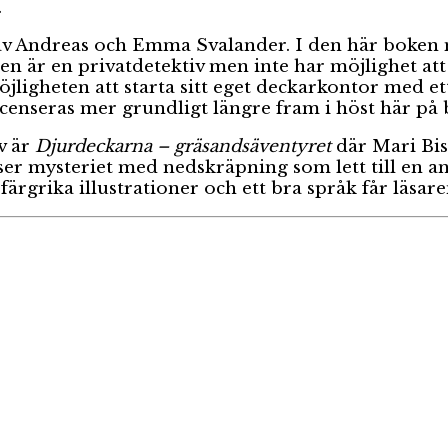
.
av Andreas och Emma Svalander. I den här boken m
gen är en privatdetektiv men inte har möjlighet at
gheten att starta sitt eget deckarkontor med ett a
enseras mer grundligt längre fram i höst här på
v är
Djurdeckarna – gräsandsäventyret
där Mari Bis
r mysteriet med nedskräpning som lett till en a
rgrika illustrationer och ett bra språk får läsaren