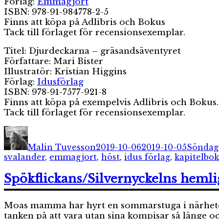
Förlag:
Emmagjort
ISBN: 978-91-984778-2-5
Finns att köpa på Adlibris och Bokus
Tack till förlaget för recensionsexemplar.
Titel: Djurdeckarna – gräsandsäventyret
Författare: Mari Bister
Illustratör: Kristian Higgins
Förlag:
Idusförlag
ISBN: 978-91-7577-921-8
Finns att köpa på exempelvis Adlibris och Bokus.
Tack till förlaget för recensionsexemplar.
Författare
Publicerat
Kategor
den
Malin Tuvesson
2019-10-06
2019-10-05
Söndag
svalander
,
emmagjort
,
höst
,
idus förlag
,
kapitelbok
Spökflickans/Silvernyckelns hemli
Moas mamma har hyrt en sommarstuga i närheten 
tanken på att vara utan sina kompisar så länge och