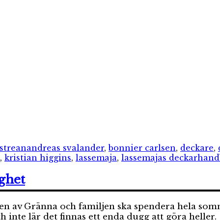
ier
Etiketter
strean
andreas svalander
,
bonnier carlsen
,
deckare
,
,
kristian higgins
,
lassemaja
,
lassemajas deckarhan
ghet
av Gränna och familjen ska spendera hela sommare
 inte lär det finnas ett enda dugg att göra heller.