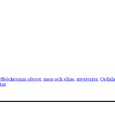
orier
Etiketter
elböcker
ann olerot
,
moa och elias
,
mysterier
,
Ordala
till
tar
Spökflickans/Silvernyckelns
hemlighet