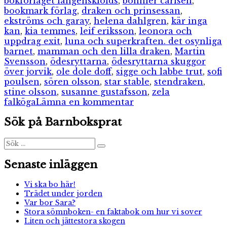
bokförlaget langenskiölds
,
bonnier carlsen
,
bookmark förlag
,
draken och prinsessan
,
ekströms och garay
,
helena dahlgren
,
kär inga
kan
,
kia temmes
,
leif eriksson
,
leonora och
uppdrag exit
,
luna och superkraften. det osynliga
barnet
,
mamman och den lilla draken
,
Martin
Svensson
,
ödesryttarna
,
ödesryttarna skuggor
över jorvik
,
ole dole doff
,
sigge och labbe trut
,
sofi
poulsen
,
sören olsson
,
star stable
,
stendraken
,
stine olsson
,
susanne gustafsson
,
zela
till
falköga
Lämna en kommentar
I
Sök på Barnboksprat
min
bokhylla
Sök
Sök
efter:
Senaste inläggen
Vi ska bo här!
Trädet under jorden
Var bor Sara?
Stora sömnboken- en faktabok om hur vi sover
Liten och jättestora skogen