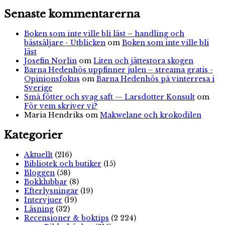
Senaste kommentarerna
Boken som inte ville bli läst – handling och
bästsäljare - Utblicken
om
Boken som inte ville bli
läst
Josefin Norlin
om
Liten och jättestora skogen
Barna Hedenhös uppfinner julen – streama gratis -
Opinionsfokus
om
Barna Hedenhös på vinterresa i
Sverige
Små fötter och svag saft — Larsdotter Konsult
om
För vem skriver vi?
Maria Hendriks
om
Makwelane och krokodilen
Kategorier
Aktuellt
(216)
Bibliotek och butiker
(15)
Bloggen
(58)
Bokklubbar
(8)
Efterlysningar
(19)
Intervjuer
(19)
Läsning
(32)
Recensioner & boktips
(2 224)