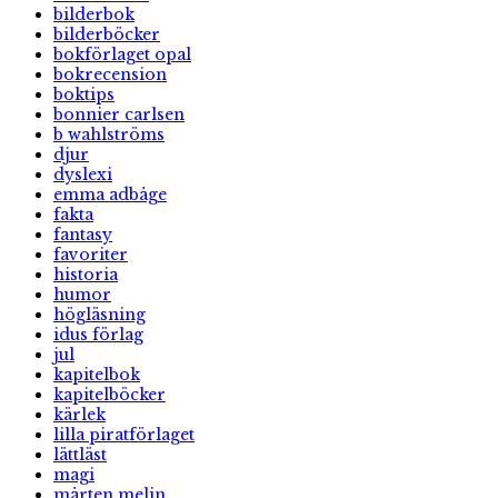
bilderbok
bilderböcker
bokförlaget opal
bokrecension
boktips
bonnier carlsen
b wahlströms
djur
dyslexi
emma adbåge
fakta
fantasy
favoriter
historia
humor
högläsning
idus förlag
jul
kapitelbok
kapitelböcker
kärlek
lilla piratförlaget
lättläst
magi
mårten melin