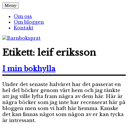
Hoppa
Meny
Barnboksprat
– en blogg om barnböcker
till
innehåll
Om oss
Om bloggen
Kontakt
Etikett:
leif eriksson
I min bokhylla
Under det senaste halvåret har det passerat en
hel del böcker genom vårt hem och jag tänkte
att jag ville lyfta fram några av dem här. Här är
några böcker som jag inte har recenserat här på
bloggen men som vi haft här hemma. Kanske
det kan finnas något som någon av er kan tycka
är intressant.