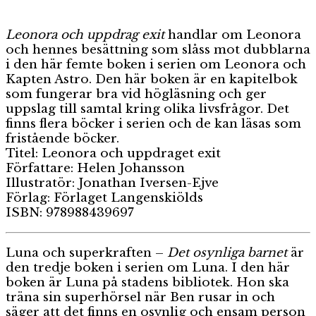
Leonora och uppdrag exit
handlar om Leonora
och hennes besättning som slåss mot dubblarna
i den här femte boken i serien om Leonora och
Kapten Astro. Den här boken är en kapitelbok
som fungerar bra vid högläsning och ger
uppslag till samtal kring olika livsfrågor. Det
finns flera böcker i serien och de kan läsas som
fristående böcker.
Titel: Leonora och uppdraget exit
Författare: Helen Johansson
Illustratör: Jonathan Iversen-Ejve
Förlag: Förlaget Langenskiölds
ISBN: 978988439697
Luna och superkraften –
Det osynliga barnet
är
den tredje boken i serien om Luna. I den här
boken är Luna på stadens bibliotek. Hon ska
träna sin superhörsel när Ben rusar in och
säger att det finns en osynlig och ensam person