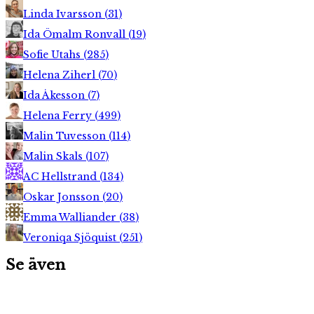
Linda Ivarsson
(
31
)
Ida Ömalm Ronvall
(
19
)
Sofie Utahs
(
285
)
Helena Ziherl
(
70
)
Ida Åkesson
(
7
)
Helena Ferry
(
499
)
Malin Tuvesson
(
114
)
Malin Skals
(
107
)
AC Hellstrand
(
134
)
Oskar Jonsson
(
20
)
Emma Walliander
(
38
)
Veroniqa Sjöquist
(
251
)
Se även