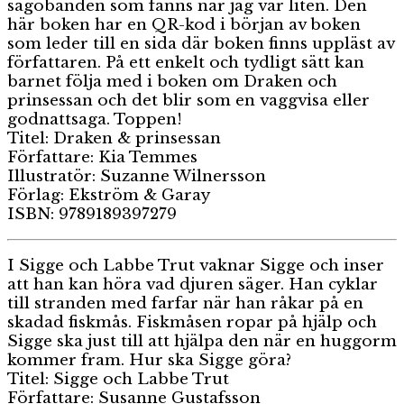
sagobanden som fanns när jag var liten. Den
här boken har en QR-kod i början av boken
som leder till en sida där boken finns uppläst av
författaren. På ett enkelt och tydligt sätt kan
barnet följa med i boken om Draken och
prinsessan och det blir som en vaggvisa eller
godnattsaga. Toppen!
Titel: Draken & prinsessan
Författare: Kia Temmes
Illustratör: Suzanne Wilnersson
Förlag: Ekström & Garay
ISBN: 9789189397279
I Sigge och Labbe Trut vaknar Sigge och inser
att han kan höra vad djuren säger. Han cyklar
till stranden med farfar när han råkar på en
skadad fiskmås. Fiskmåsen ropar på hjälp och
Sigge ska just till att hjälpa den när en huggorm
kommer fram. Hur ska Sigge göra?
Titel: Sigge och Labbe Trut
Författare: Susanne Gustafsson