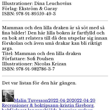
Illustrationer: Dina Leuchovius
Förlag: Ekström & Garay
ISBN: 978-91-89559-49-3
Mamman och den lilla draken är så söt med så
fina bilder! Den här lilla boken är fartfylld och
en bok att relatera till då den utspelar sig innan
förskolan och även små drakar kan bli riktigt
arga.
Titel: Mamman och den lilla draken
Författare: Sofi Poulsen
Illustrationer: Nicolas Krizan
ISBN: 978-91-982786-3-7
Det var listan för den här gången.
Författare
Publicerat
Katego
den
Malin Tuvesson
2022-04-20
2022-04-20
Etiketter
Recensioner & boktips
ann-kristin färeborg
,