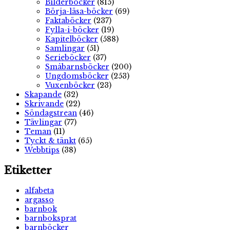
Bilderböcker
(815)
Börja-läsa-böcker
(69)
Faktaböcker
(237)
Fylla-i-böcker
(19)
Kapitelböcker
(588)
Samlingar
(51)
Serieböcker
(37)
Småbarnsböcker
(200)
Ungdomsböcker
(253)
Vuxenböcker
(23)
Skapande
(32)
Skrivande
(22)
Söndagstrean
(46)
Tävlingar
(77)
Teman
(11)
Tyckt & tänkt
(65)
Webbtips
(38)
Etiketter
alfabeta
argasso
barnbok
barnboksprat
barnböcker