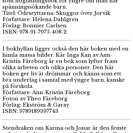
som högläsningsbok för yngre om man har
spänningssökande barn.
Titel: Ödesryttarna: Skuggor över Jorvik
Författare: Helena Dahlgren
Förlag: Bonnier Carlsen
ISBN: 978-91-7975-408-2
I bokhyllan ligger också den här boken med en
himla massa bilder. Kär Inga Kan av Ann-
Kristin Färeborg är en bok som lyfter fram
olika arbeten och olika personer. Den här
boken ger liv åt drömmar och känns som ett
bra underlag i samtal med yngre barn, kanske
på förskola.
Författare: Ann-Kristin Färeborg
Foton av Theo Färeborg
Förlag: Ekström & Garay
ISBN: 9789189397743
Stendraken om Karma och Jonar är den femte