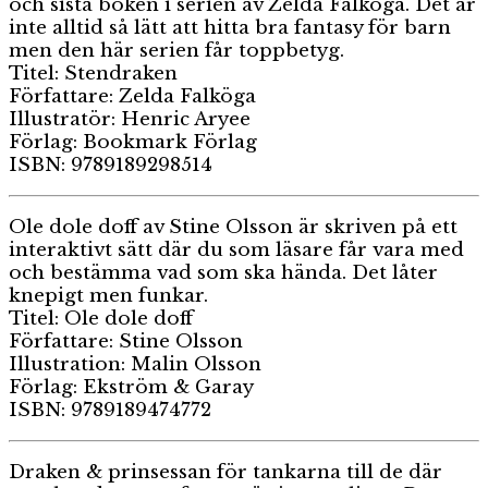
och sista boken i serien av Zelda Falköga. Det är
inte alltid så lätt att hitta bra fantasy för barn
men den här serien får toppbetyg.
Titel: Stendraken
Författare: Zelda Falköga
Illustratör: Henric Aryee
Förlag: Bookmark Förlag
ISBN: 9789189298514
Ole dole doff av Stine Olsson är skriven på ett
interaktivt sätt där du som läsare får vara med
och bestämma vad som ska hända. Det låter
knepigt men funkar.
Titel: Ole dole doff
Författare: Stine Olsson
Illustration: Malin Olsson
Förlag: Ekström & Garay
ISBN: 9789189474772
Draken & prinsessan för tankarna till de där