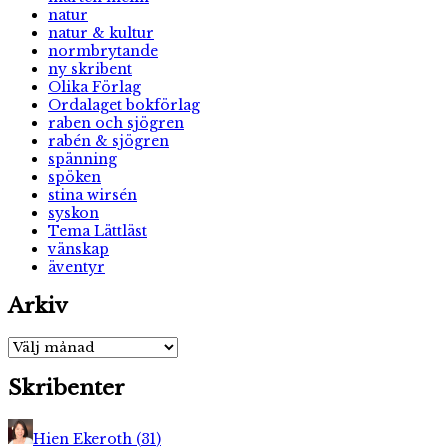
natur
natur & kultur
normbrytande
ny skribent
Olika Förlag
Ordalaget bokförlag
raben och sjögren
rabén & sjögren
spänning
spöken
stina wirsén
syskon
Tema Lättläst
vänskap
äventyr
Arkiv
Arkiv
Skribenter
Hien Ekeroth
(
31
)