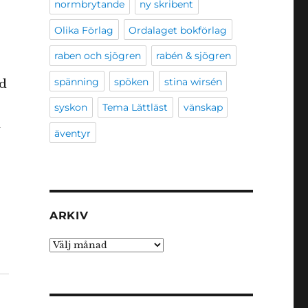
normbrytande
ny skribent
Olika Förlag
Ordalaget bokförlag
raben och sjögren
rabén & sjögren
spänning
spöken
stina wirsén
ld
syskon
Tema Lättläst
vänskap
l
äventyr
ARKIV
Arkiv