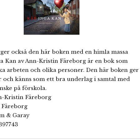
igger också den här boken med en himla massa
ga Kan av Ann-Kristin Färeborg är en bok som
ika arbeten och olika personer. Den här boken ger
r och känns som ett bra underlag i samtal med
nske på förskola.
n-Kristin Färeborg
 Färeborg
öm & Garay
397743