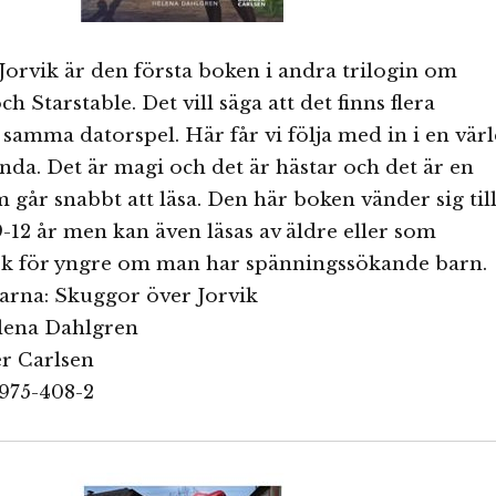
orvik är den första boken i andra trilogin om
h Starstable. Det vill säga att det finns flera
samma datorspel. Här får vi följa med in i en vär
ända. Det är magi och det är hästar och det är en
 går snabbt att läsa. Den här boken vänder sig til
9-12 år men kan även läsas av äldre eller som
k för yngre om man har spänningssökande barn.
tarna: Skuggor över Jorvik
elena Dahlgren
er Carlsen
7975-408-2