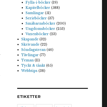
Fylla-i-böcker
(19)
Kapitelböcker
(588)
Samlingar
(51)
Serieböcker
(37)
Småbarnsböcker
(200)
Ungdomsböcker
(253)
Vuxenböcker
(23)
Skapande
(32)
Skrivande
(22)
Söndagstrean
(46)
n
Tävlingar
(77)
Teman
(11)
Tyckt & tänkt
(65)
Webbtips
(38)
l
s
ETIKETTER