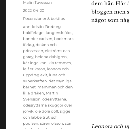
Författare
Malin Tuvesson
dem här. Här ä
Publicerat
2022-04-20
bloggen men s
den
Kategorier
Recensioner & boktips
något som någo
Etiketter
ann-kristin färeborg
,
bokförlaget langenskiölds
,
bonnier carlsen
,
bookmark
förlag
,
draken och
prinsessan
,
ekströms och
garay
,
helena dahlgren
,
kär inga kan
,
kia temmes
,
leif eriksson
,
leonora och
uppdrag exit
,
luna och
superkraften. det osynliga
barnet
,
mamman och den
lilla draken
,
Martin
Svensson
,
ödesryttarna
,
ödesryttarna skuggor över
jorvik
,
ole dole doff
,
sigge
och labbe trut
,
sofi
poulsen
,
sören olsson
,
star
Leonora och u