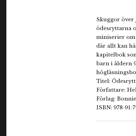
Skuggor över J
ödesryttarna oc
miniserier om 
där allt kan h
kapitelbok som
barn i åldern 
högläsningsbo
Titel: Ödesryt
Författare: H
Förlag: Bonni
ISBN: 978-91-