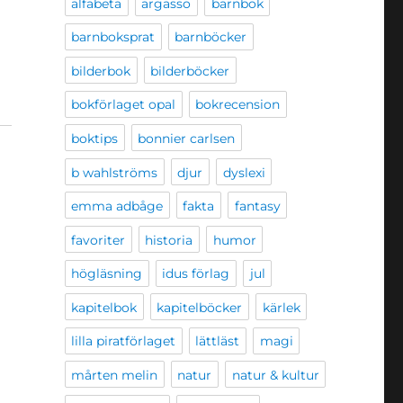
alfabeta
argasso
barnbok
barnboksprat
barnböcker
bilderbok
bilderböcker
bokförlaget opal
bokrecension
boktips
bonnier carlsen
b wahlströms
djur
dyslexi
emma adbåge
fakta
fantasy
favoriter
historia
humor
högläsning
idus förlag
jul
kapitelbok
kapitelböcker
kärlek
lilla piratförlaget
lättläst
magi
mårten melin
natur
natur & kultur