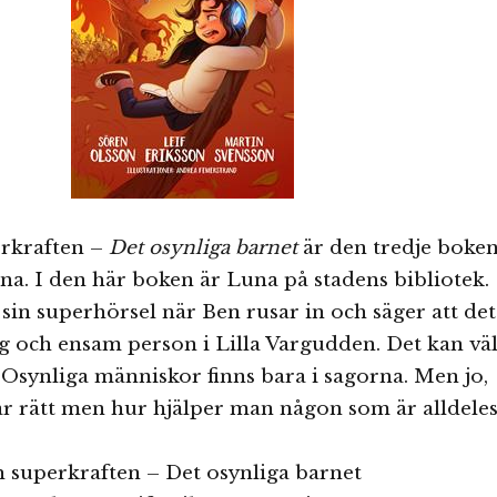
rkraften –
Det osynliga barnet
är den tredje boke
na. I den här boken är Luna på stadens bibliotek.
sin superhörsel när Ben rusar in och säger att det
ig och ensam person i Lilla Vargudden. Det kan vä
? Osynliga människor finns bara i sagorna. Men jo,
ar rätt men hur hjälper man någon som är alldele
h superkraften – Det osynliga barnet