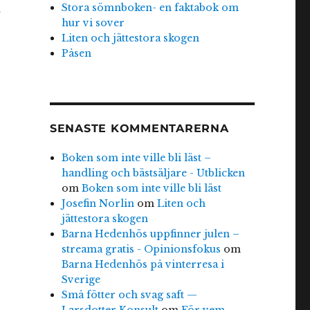
Stora sömnboken- en faktabok om
å
hur vi sover
Liten och jättestora skogen
Påsen
SENASTE KOMMENTARERNA
Boken som inte ville bli läst –
handling och bästsäljare - Utblicken
om
Boken som inte ville bli läst
Josefin Norlin
om
Liten och
jättestora skogen
Barna Hedenhös uppfinner julen –
streama gratis - Opinionsfokus
om
Barna Hedenhös på vinterresa i
Sverige
Små fötter och svag saft —
Larsdotter Konsult
om
För vem