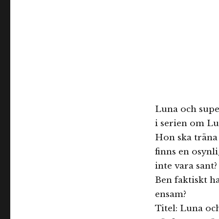
Luna och supe
i serien om Lu
Hon ska träna 
finns en osynl
inte vara sant
Ben faktiskt h
ensam?
Titel: Luna oc