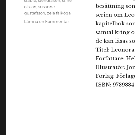
stable
,
stendraken
,
stine
besättning som
olsson
,
susanne
gustafsson
,
zela falköga
serien om Leo
till
Lämna en kommentar
kapitelbok som
I
samtal kring ol
min
bokhylla
de kan läsas s
Titel: Leonora
Författare: H
Illustratör: J
Förlag: Förlag
ISBN: 978988