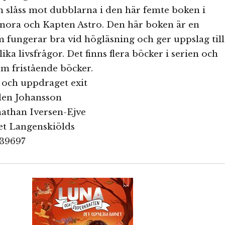
 slåss mot dubblarna i den här femte boken i
nora och Kapten Astro. Den här boken är en
 fungerar bra vid högläsning och ger uppslag till
ika livsfrågor. Det finns flera böcker i serien och
om fristående böcker.
 och uppdraget exit
elen Johansson
onathan Iversen-Ejve
et Langenskiölds
439697