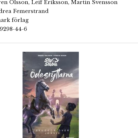
ren Olsson, Leif Eriksson, Martin Svensson
ndrea Femerstrand
ark förlag
89298-44-6