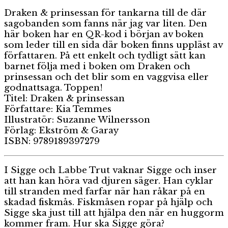
Draken & prinsessan för tankarna till de där
sagobanden som fanns när jag var liten. Den
här boken har en QR-kod i början av boken
som leder till en sida där boken finns uppläst av
författaren. På ett enkelt och tydligt sätt kan
barnet följa med i boken om Draken och
prinsessan och det blir som en vaggvisa eller
godnattsaga. Toppen!
Titel: Draken & prinsessan
Författare: Kia Temmes
Illustratör: Suzanne Wilnersson
Förlag: Ekström & Garay
ISBN: 9789189397279
I Sigge och Labbe Trut vaknar Sigge och inser
att han kan höra vad djuren säger. Han cyklar
till stranden med farfar när han råkar på en
skadad fiskmås. Fiskmåsen ropar på hjälp och
Sigge ska just till att hjälpa den när en huggorm
kommer fram. Hur ska Sigge göra?