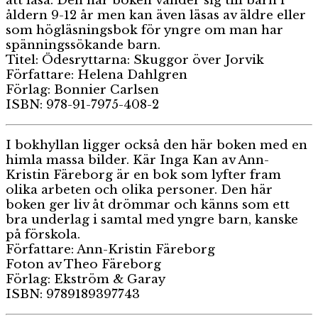
att läsa. Den här boken vänder sig till barn i
åldern 9-12 år men kan även läsas av äldre eller
som högläsningsbok för yngre om man har
spänningssökande barn.
Titel: Ödesryttarna: Skuggor över Jorvik
Författare: Helena Dahlgren
Förlag: Bonnier Carlsen
ISBN: 978-91-7975-408-2
I bokhyllan ligger också den här boken med en
himla massa bilder. Kär Inga Kan av Ann-
Kristin Färeborg är en bok som lyfter fram
olika arbeten och olika personer. Den här
boken ger liv åt drömmar och känns som ett
bra underlag i samtal med yngre barn, kanske
på förskola.
Författare: Ann-Kristin Färeborg
Foton av Theo Färeborg
Förlag: Ekström & Garay
ISBN: 9789189397743