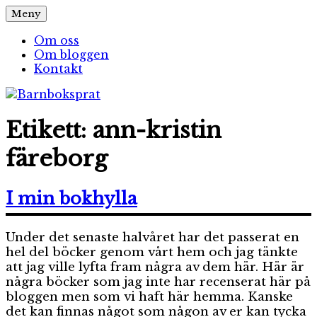
Hoppa
Meny
Barnboksprat
– en blogg om barnböcker
till
innehåll
Om oss
Om bloggen
Kontakt
Etikett:
ann-kristin
färeborg
I min bokhylla
Under det senaste halvåret har det passerat en
hel del böcker genom vårt hem och jag tänkte
att jag ville lyfta fram några av dem här. Här är
några böcker som jag inte har recenserat här på
bloggen men som vi haft här hemma. Kanske
det kan finnas något som någon av er kan tycka