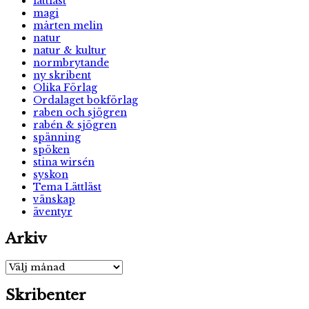
lättläst
magi
mårten melin
natur
natur & kultur
normbrytande
ny skribent
Olika Förlag
Ordalaget bokförlag
raben och sjögren
rabén & sjögren
spänning
spöken
stina wirsén
syskon
Tema Lättläst
vänskap
äventyr
Arkiv
Arkiv
Skribenter