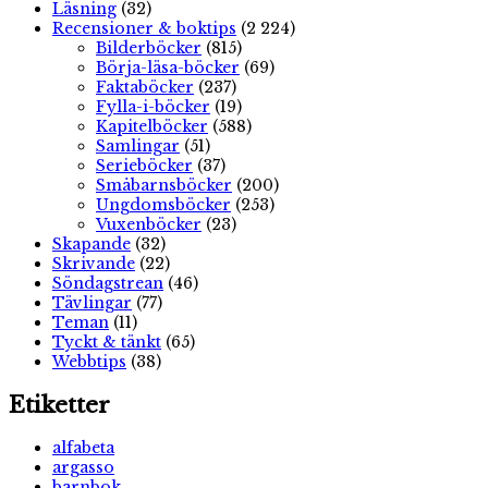
Läsning
(32)
Recensioner & boktips
(2 224)
Bilderböcker
(815)
Börja-läsa-böcker
(69)
Faktaböcker
(237)
Fylla-i-böcker
(19)
Kapitelböcker
(588)
Samlingar
(51)
Serieböcker
(37)
Småbarnsböcker
(200)
Ungdomsböcker
(253)
Vuxenböcker
(23)
Skapande
(32)
Skrivande
(22)
Söndagstrean
(46)
Tävlingar
(77)
Teman
(11)
Tyckt & tänkt
(65)
Webbtips
(38)
Etiketter
alfabeta
argasso
barnbok