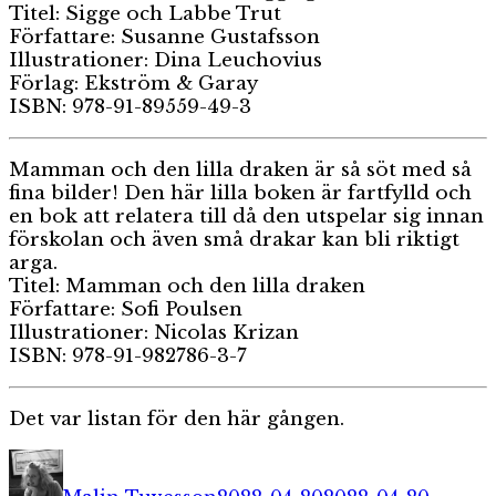
Titel: Sigge och Labbe Trut
Författare: Susanne Gustafsson
Illustrationer: Dina Leuchovius
Förlag: Ekström & Garay
ISBN: 978-91-89559-49-3
Mamman och den lilla draken är så söt med så
fina bilder! Den här lilla boken är fartfylld och
en bok att relatera till då den utspelar sig innan
förskolan och även små drakar kan bli riktigt
arga.
Titel: Mamman och den lilla draken
Författare: Sofi Poulsen
Illustrationer: Nicolas Krizan
ISBN: 978-91-982786-3-7
Det var listan för den här gången.
Författare
Publicerat
Katego
den