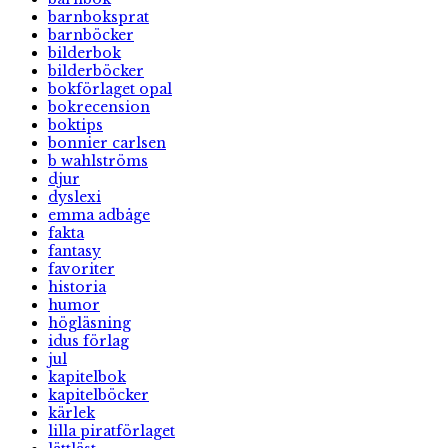
barnboksprat
barnböcker
bilderbok
bilderböcker
bokförlaget opal
bokrecension
boktips
bonnier carlsen
b wahlströms
djur
dyslexi
emma adbåge
fakta
fantasy
favoriter
historia
humor
högläsning
idus förlag
jul
kapitelbok
kapitelböcker
kärlek
lilla piratförlaget