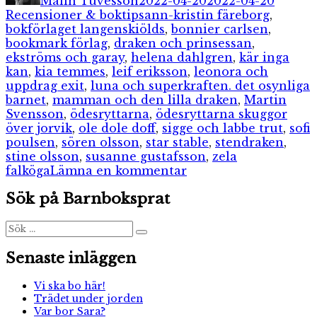
Malin Tuvesson
2022-04-20
2022-04-20
Etiketter
Recensioner & boktips
ann-kristin färeborg
,
bokförlaget langenskiölds
,
bonnier carlsen
,
bookmark förlag
,
draken och prinsessan
,
ekströms och garay
,
helena dahlgren
,
kär inga
kan
,
kia temmes
,
leif eriksson
,
leonora och
uppdrag exit
,
luna och superkraften. det osynliga
barnet
,
mamman och den lilla draken
,
Martin
Svensson
,
ödesryttarna
,
ödesryttarna skuggor
över jorvik
,
ole dole doff
,
sigge och labbe trut
,
sofi
poulsen
,
sören olsson
,
star stable
,
stendraken
,
stine olsson
,
susanne gustafsson
,
zela
till
falköga
Lämna en kommentar
I
Sök på Barnboksprat
min
bokhylla
Sök
Sök
efter:
Senaste inläggen
Vi ska bo här!
Trädet under jorden
Var bor Sara?