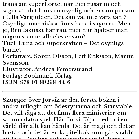
träna sin superhörsel när Ben rusar in och
säger att det finns en osynlig och ensam person
i Lilla Vargudden. Det kan väl inte vara sant?
Osynliga människor finns bara i sagorna. Men
jo, Ben faktiskt har rätt men hur hjälper man
någon som är alldeles ensam?
Titel: Luna och superkraften – Det osynliga
barnet
Författare: Sören Olsson, Leif Eriksson, Martin
Svensson
Illustratör: Andrea Femerstrand
Förlag: Bookmark förlag
ISBN: 978-91-89298-44-6
Skuggor över Jorvik är den första boken i
andra trilogin om ödesryttarna och Starstable.
Det vill säga att det finns flera miniserier om
samma datorspel. Här får vi följa med in i en
värld där allt kan hända. Det är magi och det är
hästar och det är en kapitelbok som går snabbt