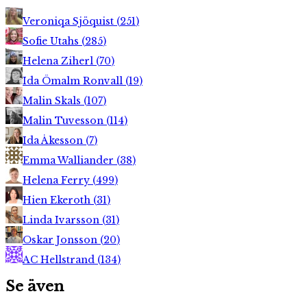
Veroniqa Sjöquist
(
251
)
Sofie Utahs
(
285
)
Helena Ziherl
(
70
)
Ida Ömalm Ronvall
(
19
)
Malin Skals
(
107
)
Malin Tuvesson
(
114
)
Ida Åkesson
(
7
)
Emma Walliander
(
38
)
Helena Ferry
(
499
)
Hien Ekeroth
(
31
)
Linda Ivarsson
(
31
)
Oskar Jonsson
(
20
)
AC Hellstrand
(
134
)
Se även