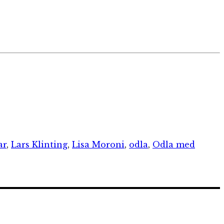
ar
,
Lars Klinting
,
Lisa Moroni
,
odla
,
Odla med