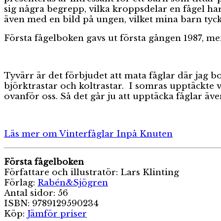
sig några begrepp, vilka kroppsdelar en fågel har
även med en bild på ungen, vilket mina barn tycke
Första fågelboken gavs ut första gången 1987, me
Tyvärr är det förbjudet att mata fåglar där jag bor 
björktrastar och koltrastar. I somras upptäckte
ovanför oss. Så det går ju att upptäcka fåglar äve
Läs mer om Vinterfåglar Inpå Knuten
Första fågelboken
Författare och illustratör: Lars Klinting
Förlag:
Rabén&Sjögren
Antal sidor: 56
ISBN: 9789129590234
Köp:
Jämför priser