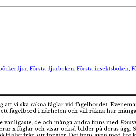
orier
Etiketter
böcker
djur
,
Första djurboken
,
Första insektsboken
,
F
ken/insektsboken/trädboken
g att vi ska räkna fåglar vid fågelbordet. Evenem
ett fågelbord i närheten och vill räkna hur många
tre vanligaste, de och många andra finns med
Först
ar x fåglar och visar också bilder på deras ägg. S
på fåglar från sitt fönster. Det finns även med lit