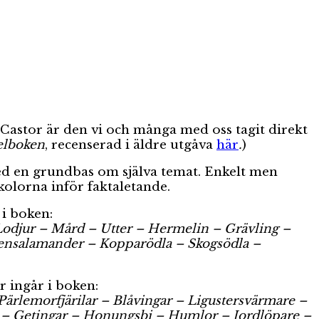
 Castor är den vi och många med oss tagit direkt
gelboken
, recenserad i äldre utgåva
här
.
)
med en grundbas om själva temat. Enkelt men
kolorna inför faktaletande.
 i boken:
Lodjur – Mård – Utter – Hermelin – Grävling –
ttensalamander – Kopparödla – Skogsödla –
r ingår i boken:
– Pärlemorfjärilar – Blåvingar – Ligustersvärmare –
or – Getingar – Honungsbi – Humlor – Jordlöpare –