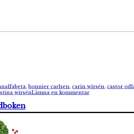
Etiketter
an
alfabeta
,
bonnier carlsen
,
carin wirsén
,
castor odl
till
stina wirsén
Lämna en kommentar
Barnboksprats
söndagstrea:
ädboken
Odla