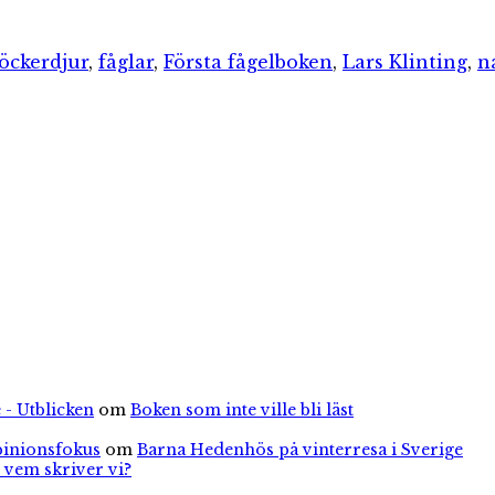
rier
Etiketter
öcker
djur
,
fåglar
,
Första fågelboken
,
Lars Klinting
,
n
 - Utblicken
om
Boken som inte ville bli läst
pinionsfokus
om
Barna Hedenhös på vinterresa i Sverige
 vem skriver vi?