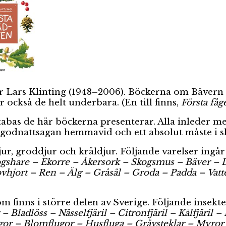
ar Lars Klinting (1948–2006). Böckerna om Bävern
är också de helt underbara. (En till finns,
Första få
tabas de här böckerna presenterar. Alla inleder 
a godnattsagan hemmavid och ett absolut måste i s
ur, groddjur och kräldjur. Följande varelser ingår
gshare – Ekorre – Åkersork – Skogsmus – Bäver – 
ovhjort – Ren – Älg – Gråsäl – Groda – Padda – Va
m finns i större delen av Sverige. Följande insekte
– Bladlöss – Nässelfjäril – Citronfjäril – Kålfjäril 
yggor – Blomflugor – Husfluga – Grävsteklar – Myr