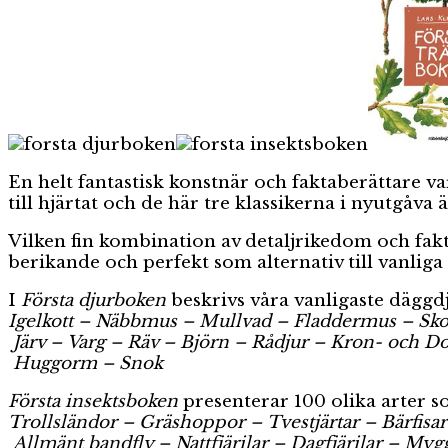
En helt fantastisk konstnär och faktaberättare v
till hjärtat och de här tre klassikerna i nyutgåva 
Vilken fin kombination av detaljrikedom och fak
berikande och perfekt som alternativ till vanlig
I
Första djurboken
beskrivs våra vanligaste däggdj
Igelkott – Näbbmus – Mullvad – Fladdermus – Sko
Järv – Varg – Räv – Björn – Rådjur – Kron- och D
Huggorm – Snok
Första insektsboken
presenterar 100 olika arter so
Trollsländor – Gräshoppor – Tvestjärtar – Bärfisar 
Allmänt bandfly – Nattfjärilar – Dagfjärilar – M