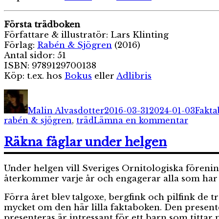
Första trädboken
Författare & illustratör: Lars Klinting
Förlag:
Rabén & Sjögren
(2016)
Antal sidor: 51
ISBN: 9789129700138
Köp: t.ex. hos
Bokus
eller
Adlibris
Författare
Publicerat
Kateg
den
Malin Alvasdotter
2016-03-31
2024-01-03
Fakta
till
rabén & sjögren
,
träd
Lämna en kommentar
Första
djurbo
Räkna fåglar under helgen
Under helgen vill Sveriges Ornitologiska förenin
återkommer varje år och engagerar alla som har 
Förra året blev talgoxe, bergfink och pilfink de 
mycket om den här lilla faktaboken. Den presenter
presenteras är intressant för ett barn som tittar 