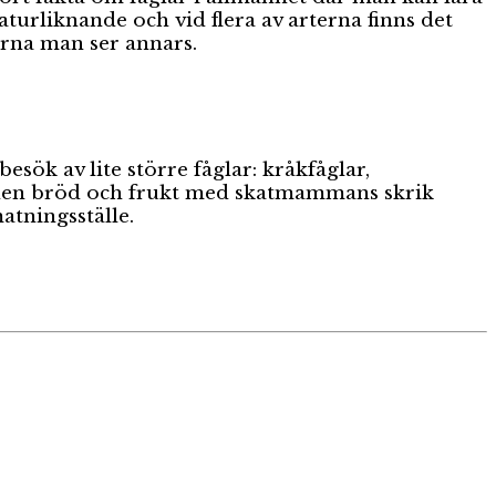
turliknande och vid flera av arterna finns det
arna man ser annars.
besök av lite större fåglar: kråkfåglar,
av den bröd och frukt med skatmammans skrik
atningsställe.