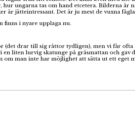
, hur ungarna tas om hand etcetera. Bilderna är na
r är jätteintressant. Det är ju mest de vuxna fågl
n finns i nyare upplaga nu.
(det drar till sig råttor tydligen), men vi får ofta 
 vi en liten lurvig skatunge på gräsmattan och g
n om man inte har möjlighet att sätta ut ett eget m