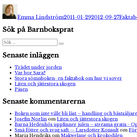
Författare
Publicerat
Katego
den
Emma Lindström
2011-01-29
2012-09-27
Faktab
Sök på Barnboksprat
Sök
Sök
efter:
Senaste inläggen
Trädet under jorden
Var bor Sara?
Stora sömnboken- en faktabok om hur vi sover
Liten och jättestora skogen
Påsen
Senaste kommentarerna
Boken som inte ville bli läst – handling och bästsäljare
Josefin Norlin
om
Liten och jättestora skogen
Barna Hedenhös uppfinner julen – streama gratis - O
Små fötter och svag saft — Larsdotter Konsult
om
För
Maria Hendriks
om
Makwelane och krokodilen