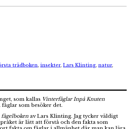
örsta trädboken
,
insekter
,
Lars Klinting
,
natur
,
anget, som kallas
Vinterfåglar Inpå Knuten
 fåglar som besöker det.
a fågelboken
av Lars Klinting. Jag tycker väldigt
pråket är lätt att förstå och den fakta som
e kort fakta om fåglar i allmänhet där man kan lära