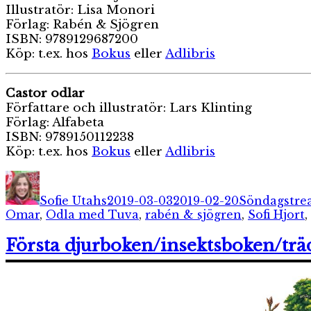
Illustratör: Lisa Monori
Förlag: Rabén & Sjögren
ISBN: 9789129687200
Köp: t.ex. hos
Bokus
eller
Adlibris
Castor odlar
Författare och illustratör: Lars Klinting
Förlag: Alfabeta
ISBN: 9789150112238
Köp: t.ex. hos
Bokus
eller
Adlibris
Författare
Publicerat
Kategorier
den
Sofie Utahs
2019-03-03
2019-02-20
Söndagstre
Omar
,
Odla med Tuva
,
rabén & sjögren
,
Sofi Hjort
,
Första djurboken/insektsboken/tr