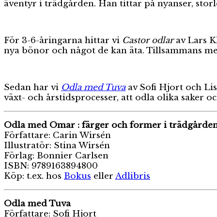
äventyr i trädgården. Han tittar på nyanser, sto
För 3-6-åringarna hittar vi
Castor
odlar
av Lars Kl
nya bönor och något de kan äta. Tillsammans med 
Sedan har vi
Odla med Tuva
av Sofi Hjort och Li
växt- och årstidsprocesser, att odla olika saker oc
Odla med Omar : färger och former i trädgårde
Författare: Carin Wirsén
Illustratör: Stina Wirsén
Förlag: Bonnier Carlsen
ISBN: 9789163894800
Köp: t.ex. hos
Bokus
eller
Adlibris
Odla med Tuva
Författare: Sofi Hjort