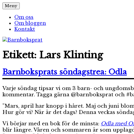
Hoppa
Meny
Barnboksprat
– en blogg om barnböcker
till
innehåll
Om oss
Om bloggen
Kontakt
Etikett:
Lars Klinting
Barnboksprats söndagstrea: Odla
Varje söndag tipsar vi om 3 barn- och ungdomsböck
kommentar. Tagga gärna @barnboksprat och #barn
”Mars, april har knopp i håret. Maj och juni blom
Hur gör vi? När är det dags? Denna veckas sönda
Vi börjar med en bok för de minsta:
Odla med Om
blir längre. Våren och sommaren är som upplagda 