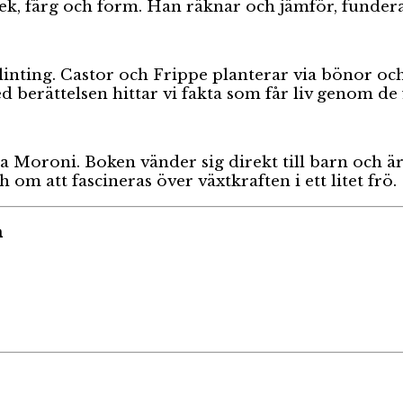
rlek, färg och form. Han räknar och jämför, funder
inting. Castor och Frippe planterar via bönor och 
berättelsen hittar vi fakta som får liv genom de f
sa Moroni. Boken vänder sig direkt till barn och
h om att fascineras över växtkraften i ett litet frö.
n