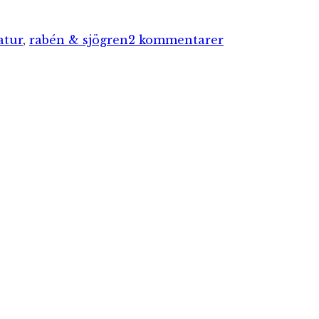
till
Räkna
atur
,
rabén & sjögren
2 kommentarer
fåglar
under
helgen