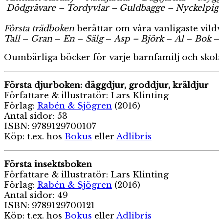
Dödgrävare – Tordyvlar – Guldbagge – Nyckelpigo
Första trädboken
berättar om våra vanligaste vild
Tall
–
Gran
–
En
–
Sälg
–
Asp –
Björk
–
Al
–
Bok
Oumbärliga böcker för varje barnfamilj och skola
Första djurboken: däggdjur, groddjur, kräldjur
Författare & illustratör: Lars Klinting
Förlag:
Rabén & Sjögren
(2016)
Antal sidor: 53
ISBN: 9789129700107
Köp: t.ex. hos
Bokus
eller
Adlibris
Första insektsboken
Författare & illustratör: Lars Klinting
Förlag:
Rabén & Sjögren
(2016)
Antal sidor: 49
ISBN: 9789129700121
Köp: t.ex. hos
Bokus
eller
Adlibris