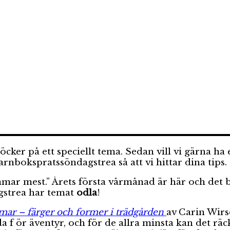
er på ett speciellt tema. Sedan vill vi gärna ha er
bokspratssöndagstrea så att vi hittar dina tips.
mar mest.” Årets första vårmånad är här och det bö
gstrea har temat
odla
!
ar – färger och former i trädgården
av Carin Wirs
f ör äventyr, och för de allra minsta kan det rä