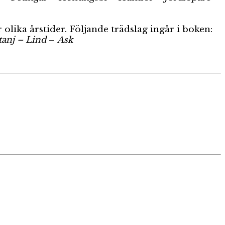
lika årstider. Följande trädslag ingår i boken:
tanj –
Lind
–
Ask