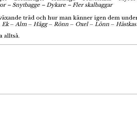
r – Snytbagge – Dykare – Fler skalbaggar
växande träd och hur man känner igen dem under o
–
Ek
–
Alm
–
Hägg
–
Rönn
–
Oxel
–
Lönn
–
Hästkas
 alltså.