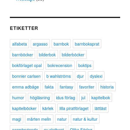
ETIKETTER
alfabeta
argasso
barnbok
barnboksprat
barnböcker
bilderbok
bilderböcker
bokförlaget opal
bokrecension
boktips
bonnier carlsen
b wahlströms
djur
dyslexi
emma adbåge
fakta
fantasy
favoriter
historia
humor
högläsning
idus förlag
jul
kapitelbok
kapitelböcker
kärlek
lilla piratförlaget
lättläst
magi
mårten melin
natur
natur & kultur
normbrytande
ny skribent
Olika Förlag