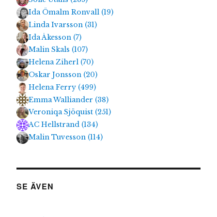
Ida Ömalm Ronvall
(
19
)
Linda Ivarsson
(
31
)
Ida Åkesson
(
7
)
Malin Skals
(
107
)
Helena Ziherl
(
70
)
Oskar Jonsson
(
20
)
Helena Ferry
(
499
)
Emma Walliander
(
38
)
Veroniqa Sjöquist
(
251
)
AC Hellstrand
(
134
)
Malin Tuvesson
(
114
)
SE ÄVEN