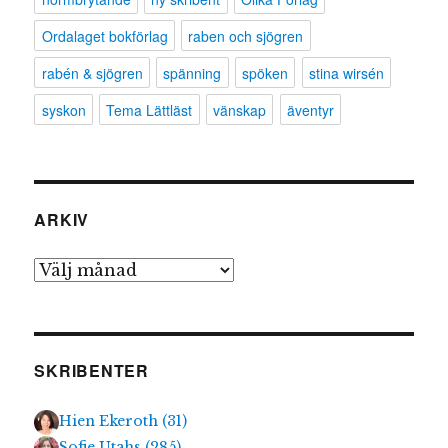
Ordalaget bokförlag
raben och sjögren
rabén & sjögren
spänning
spöken
stina wirsén
syskon
Tema Lättläst
vänskap
äventyr
ARKIV
Arkiv
SKRIBENTER
Hien Ekeroth
(
31
)
Sofie Utahs
(
285
)