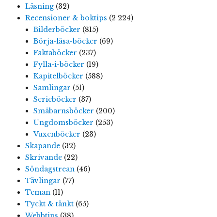
Läsning
(32)
Recensioner & boktips
(2 224)
Bilderböcker
(815)
Börja-läsa-böcker
(69)
Faktaböcker
(237)
Fylla-i-böcker
(19)
Kapitelböcker
(588)
Samlingar
(51)
Serieböcker
(37)
Småbarnsböcker
(200)
Ungdomsböcker
(253)
Vuxenböcker
(23)
Skapande
(32)
Skrivande
(22)
Söndagstrean
(46)
Tävlingar
(77)
Teman
(11)
Tyckt & tänkt
(65)
Webbtips
(38)