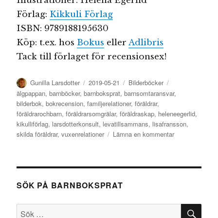
Illustrationer: Helena Egerlid
Förlag:
Kikkuli Förlag
ISBN: 9789188195630
Köp: t.ex. hos
Bokus
eller
Adlibris
Tack till förlaget för recensionsex!
Författare
Publicerat
Kategorier
Etiketter
Gunilla Larsdotter
2019-05-21
Bilderböcker
den
älgpappan
,
barnböcker
,
barnboksprat
,
barnsomtaransvar
,
bilderbok
,
bokrecension
,
familjerelationer
,
föräldrar
,
föräldrarochbarn
,
föräldrarsomgrälar
,
föräldraskap
,
heleneegerlid
,
kikulliförlag
,
larsdotterkonsult
,
levatillsammans
,
lisafransson
,
till
skilda föräldrar
,
vuxenrelationer
Lämna en kommentar
Älgpappan
SÖK PÅ BARNBOKSPRAT
SÖ
Sök